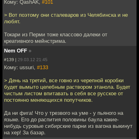
Кому: QashAK,
#101
> Вот поэтому они сталеваров из Челябинска и не
любят.
Токари из Перми тоже классово далеки от
креативного мейнстрима.
Nem OFF
»
#139 |
29.03.12 21:45
Кому: ussuri,
#133
> День на третий, все говно из черепной коробки
будет вымыто целебным раствором этанола. Будет
чистым листом впитавать в себя все русское от
постоянно меняющихся попутчиков.
Да ни фига! Что у трезвого на уме - у пьяного на
языке. Его до распития половины баула какие-
нибудь суровые сибирские парни из вагона выкинут
на хер! За базар.