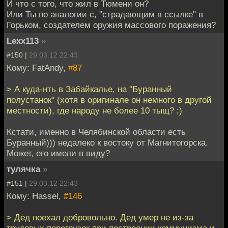
И что с того, что жил в Тюмени он?
Или Ты по аналогии с, "страдающим в ссылке" в
Горьком, создателем оружия массового поражения?
Lexx113
»
#150 |
29.03.12 22:43
Кому: FatAndy,
#87
> А куда-нть в Забайкалье, на "Буранный
полустанок" (хотя в оригинале он немного в другой
местности), где народу не более 10 тыщ? ;)
Кстати, именно в Челябинской области есть
Буранный))) недалеко к востоку от Магнитогорска.
Может, его имели в виду?
тулячка
»
#151 |
29.03.12 22:43
Кому: Hassel,
#146
> Дед поехал добровольно. Дед умер не из-за