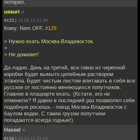
потерял.
ussuri
»
#133 |
29.03.12 21:39
Кому: Nem OFF,
#129
> Нужно ехать Москва-Владивосток.
>
> Не доживет!
Да ладно. День на третий, все говно из черепной
коробки будет вымыто целебным раствором
этанола. Будет чистым листом впитавать в себя все
русское от постоянно меняющихся попутчиков.
Главное в плацкарте ехать. (Кстати, его не
отменили? Я давно в последний раз позвволял себе
подобную роскошь - поезд Москва-Владивосток с
баулом водки. С таким грузом попутчики
попадаются всегда годные!)
Hassel
»
#134 |
29.03.12 21:39