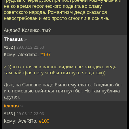
трудовых перегрузок при построении коммунизма и
не во время героического подвига во славу
советского народа. Романтизм деда оказался
невостребован и его просто сгноили в ссылке.
Андрей Козенко, ты?
Theseus
»
#152 |
29.03.12 22:53
Кому: alexdima,
#137
> ))он в толчек в вагоне видимо не заходил..ведь
там вай-фая нету чтобы твитнуть че да как))
Дык, на Сапсане надо было ему ехать. Глядишь бы
и с помощью вай-фая твитнул бы. Но там публика
другая.
icanus
»
#153 |
29.03.12 23:06
Кому: AveRRo,
#100