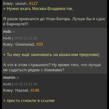
Кому: ussuri,
#127
> Нужно ехать Москва-Владивосток.
Я разок проехался до Улан-Батора. Лучше бы я сдох
в Барнауле!!!
mdc
»
#148 |
29.03.12 22:35
Кому: Gnomoiad,
#33
> Ты ему ещё заночевать на казанском предложи)
А что в этом страшного? Ну кроме того, что лучше
не садиться рядом с бомжами?
munin
»
#149 |
29.03.12 22:35
Кому: Hassel,
#146
> просто сгноили в ссылке