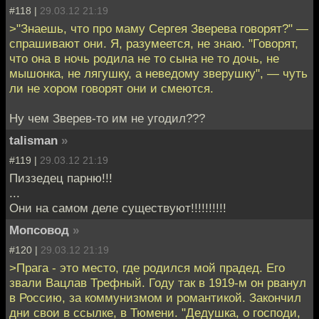
#118 |
29.03.12 21:19
>"Знаешь, что про маму Сергея Зверева говорят?" —
спрашивают они. Я, разумеется, не знаю. "Говорят,
что она в ночь родила не то сына не то дочь, не
мышонка, не лягушку, а неведому зверушку", — чуть
ли не хором говорят они и смеются.
Ну чем Зверев-то им не угодил???
talisman
»
#119 |
29.03.12 21:19
Пиззедец парню!!!
...
Они на самом деле существуют!!!!!!!!!!
Мопсовод
»
#120 |
29.03.12 21:19
>Прага - это место, где родился мой прадед. Его
звали Вацлав Трефный. Году так в 1919-м он рванул
в Россию, за коммунизмом и романтикой. Закончил
дни свои в ссылке, в Тюмени. "Дедушка, о господи,