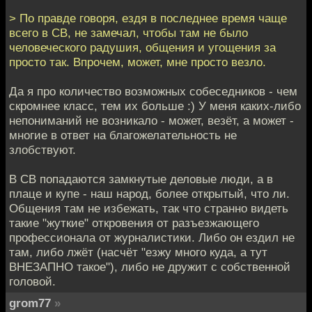
> По правде говоря, ездя в последнее время чаще
всего в СВ, не замечал, чтобы там не было
человеческого радушия, общения и угощения за
просто так. Впрочем, может, мне просто везло.
Да я про количество возможных собеседников - чем
скромнее класс, тем их больше :) У меня каких-либо
непониманий не возникало - может, везёт, а может -
многие в ответ на благожелательность не
злобствуют.
В СВ попадаются замкнутые деловые люди, а в
плаце и купе - наш народ, более открытый, что ли.
Общения там не избежать, так что странно видеть
такие "жуткие" откровения от разъезжающего
профессионала от журналистики. Либо он ездил не
там, либо лжёт (насчёт "езжу много куда, а тут
ВНЕЗАПНО такое"), либо не дружит с собственной
головой.
grom77
»