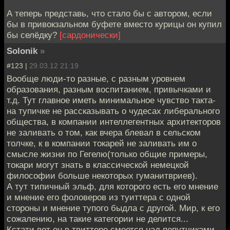
А теперь представь, что стало бы с автором, если
бы в привокзальном буфете вместо курицы он купил
бы селёдку?
[сардонически]
Solonik
»
#123 |
29.03.12 21:19
Вообще люди-то разные, с разным уровнем
образования, разным воспитанием, привычками и
т.д. Тут главное иметь минимальное чувство такта-
на тупичке не рассказывать о чудесах либерального
общества, в компании интеллегентных архитекторов
не заливать о том, как вчера блевал в сельском
толчке, к в компании токарей не заливать им о
смысле жизни по Гегелю(только общие примеры,
токари могут знать в классической немецкой
философии больше некоторых гуманитвриев).
А тут типичный эльф, для которого есть его мнение
и мнение его фоловеров из туиттера с одной
стороны и мнение тупого быдла с другой. Мир, к его
сожалению, на такие категории не делится...
Кстати вот он в твиттере смеется над попутчиками