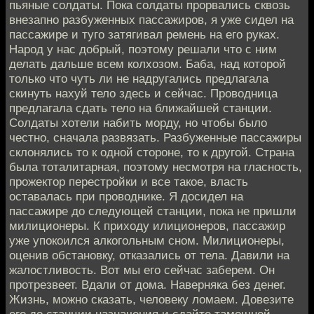
пьяные солдаты. Пока солдаты прорвались сквозь
внезапно разбуженных пассажиров, я уже сидел на
пассажире и туго затягивал ремень на его руках.
Народ у нас добрый, поэтому решали что с ним
делать дальше всем колхозом. Баба, над которой
только что чуть ли не надругались предлагала
скинуть нахуй тело здесь и сейчас. Проводница
предлагала сдать тело на ближайшей станции.
Солдаты хотели набить морду, но чтобы было
честно, сначала развязать. Разбуженные пассажиры
склонялись то к одной стороне, то к другой. Страна
была тоталитарная, поэтому несмотря на гласность,
прожектор перестройки и все такое, власть
оставалась при проводнике. Я досидел на
пассажире до следующей станции, пока не пришли
милиционеры. К приходу илиционеров, пассажир
уже упокоился алкогольным сном. Милиционеры,
оценив обстановку, отказались от тела. Давили на
жалостливость. Вот мы его сейчас заберем. Он
протрезвеет. Вдали от дома. Наверняка без денег.
Жизнь, можно сказать, человеку ломаем. Довезите