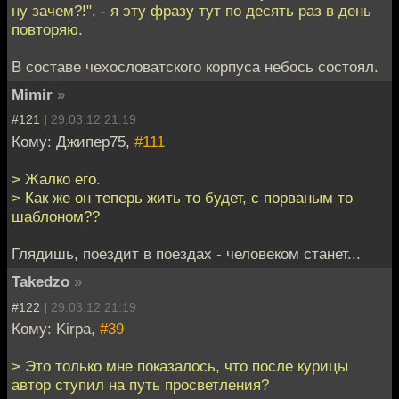
ну зачем?!", - я эту фразу тут по десять раз в день
повторяю.
В составе чехословатского корпуса небось состоял.
Mimir
»
#121 |
29.03.12 21:19
Кому: Джипер75,
#111
> Жалко его.
> Как же он теперь жить то будет, с порваным то
шаблоном??
Глядишь, поездит в поездах - человеком станет...
Takedzo
»
#122 |
29.03.12 21:19
Кому: Kirpa,
#39
> Это только мне показалось, что после курицы
автор ступил на путь просветления?