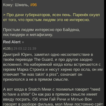
Кому: Шмель,
#96
> Про дачи губернаторов, ясен пень. Паренёк охуел
от того, что простым людям это не интересно.
Простым людям интересно про Байдена,
постмодерн и метафизику.
Red Alert
»
#135 |
29.03.12 21:39
Дмитрий Юрич, заметил одно несоответствие в
твоём переводе The Guard, и про другое заодно
вспомнил. На набережной когда копы встречаются с
героем Марка Стронга и несут херню про осла, он им
отвечает "he was takin' a piss", означает он
прикололся а не в прямом смысле.
А вот когда в Snatch Мики с похмелья говорит "need
to have a shite" Он как раз в прямом смысле имеет
ввиду посрать. Об этом Гай Ричи и Мэтью Вон
говорят в разборе фильма, мол Мики постоянно срёт