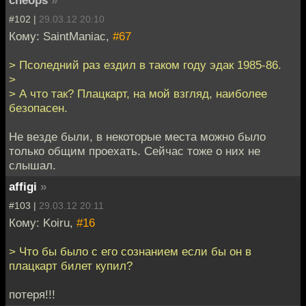
cheops
»
#102 |
29.03.12 20:10
Кому: SaintManiac,
#67
> Псоледний раз ездил в таком году эдак 1985-86.
>
> А что так? Плацкарт, на мой взгляд, наиболее
безопасен.
Не везде были, в некоторые места можно было
только общим проехать. Сейчас тоже о них не
слышал.
affigi
»
#103 |
29.03.12 20:11
Кому: Koiru,
#16
> Что бы было с его сознанием если бы он в
плацкарт билет купил?
потеря!!!