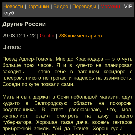
Новости
|
Картинки
|
Видео
|
Переводы
|
Магазин
|
VIP
клуб
Другие России
29.03.12 17:22
|
Goblin
|
238 комментариев
Цитата:
Поезд Адлер-Гомель. Мне до Краснодара — это чуть
больше трех часов. Я и в купе-то не планировал
заходить — стою себе в вагонном коридоре с
плеером, никого не трогаю и надеюсь на взаимность.
Соседи по купе позвали сами.
Мать и сын, держат в Сочи небольшой магазин, едут
куда-то в Белгородскую область на похороны
родственника. В ответ рассказываю, что, мол,
журналист, ездил смотреть на дачу вашего
губернатора. Хорошая такая дача, восемь гектаров
прибрежной земли. "Ай да Ткачев! Хорош гусь!" —
ахают они. Потом женщина делает вывод,