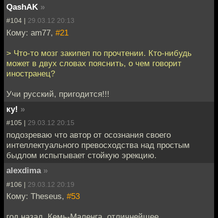
QashAK
»
#104 |
29.03.12 20:13
Кому: am77,
#21
> Что-то мозг закипел по прочтении. Кто-нибудь
может в двух словах пояснить, о чем говорит
иностранец?
Учи русский, пригодится!!!
ку!
»
#105 |
29.03.12 20:15
подозреваю что автор от осознания своего
интеллектуального превосходства над простым
быдлом испытывает стойкую эрекцию.
alexdima
»
#106 |
29.03.12 20:19
Кому: Theseus,
#53
год назад, Кемь-Маленга..отличнейшее