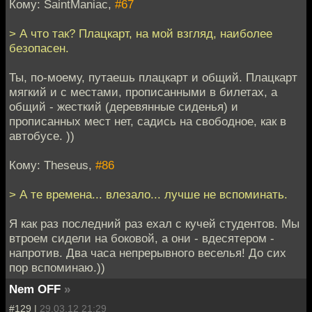
Кому: SaintManiac,
#67
> А что так? Плацкарт, на мой взгляд, наиболее
безопасен.
Ты, по-моему, путаешь плацкарт и общий. Плацкарт
мягкий и с местами, прописанными в билетах, а
общий - жесткий (деревянные сиденья) и
прописанных мест нет, садись на свободное, как в
автобусе. ))
Кому: Theseus,
#86
> А те времена... влезало... лучше не вспоминать.
Я как раз последний раз ехал с кучей студентов. Мы
втроем сидели на боковой, а они - вдесятером -
напротив. Два часа непрерывного веселья! До сих
пор вспоминаю.))
Nem OFF
»
#129 |
29.03.12 21:29