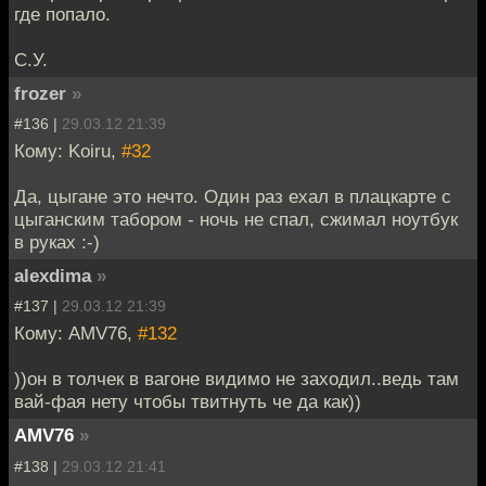
где попало.
С.У.
frozer
»
#136 |
29.03.12 21:39
Кому: Koiru,
#32
Да, цыгане это нечто. Один раз ехал в плацкарте с
цыганским табором - ночь не спал, сжимал ноутбук
в руках :-)
alexdima
»
#137 |
29.03.12 21:39
Кому: AMV76,
#132
))он в толчек в вагоне видимо не заходил..ведь там
вай-фая нету чтобы твитнуть че да как))
AMV76
»
#138 |
29.03.12 21:41