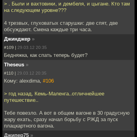
> . Были и вахтовики, и дембеля, и цыгане. Кто там
на следующем уровне???
4 трезвых, глуховатых старушки: две спят, две
обсуждают. Смена каждые три часа.
Джинджер
»
#109 |
29.03.12 20:35
Бедняжка, как спать теперь будет?
Theseus
»
#110 |
29.03.12 20:35
Кому: alexdima,
#106
> год назад, Кемь-Маленга..отличнейшее
путешествие..
Тебе повезло. А вот в общем вагоне в 30 градусную
жару ехать, сразу начал борьбу с РЖД за пуск
плацкартного вагона.
Джипер75
»