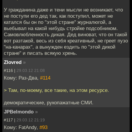
У гражданина даже и тени мысли не возникает, что
не поступи его дед так, как поступил, может не
катался бы он по "этой стране" журналюгой, а
вьебывал на какой нибудь стройке подсобником.
Самовлюбленность дикая. Дед виноват, что он такой
вот разтакой, весь из себя креативный, не греет пузо
"на-канарах", а вынужден ездить по "этой дикой
стране" и писать всякую хрень.
Zlovred
»
#116 |
29.03.12 21:08
Кому: Раз-Два,
#114
> Там, по-моему, все такие, на этом ресурсе.
демократические, рукопажатные СМИ.
JPBelmondo
»
#117 |
29.03.12 21:19
Кому: FatAndy,
#93