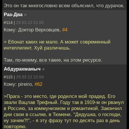
Это он так многословно всем объяснил, что дурачок.
Раз-Два
»
#114 |
29.03.12 21:00
Кому: Доктор Верховцев,
#4
> Ебонат каких не мало. А может современный
интеллигент. Хуй различишь.
Там, по-моему, все такие, на этом ресурсе.
Абдурахманыч
»
#115 |
29.03.12 21:04
Кому: pireiro,
#62
>Прага - это место, где родился мой прадед. Его
звали Вацлав Трефный. Году так в 1919-м он рванул
в Россию, за коммунизмом и романтикой. Закончил
дни свои в ссылке, в Тюмени. "Дедушка, о господи,
ну зачем?!", - я эту фразу тут по десять раз в день
повторяю.