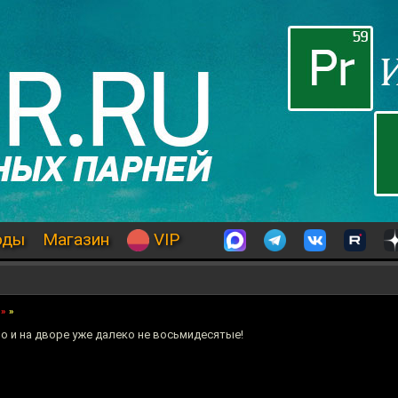
оды
Магазин
VIP
»
»
но и на дворе уже далеко не восьмидесятые!