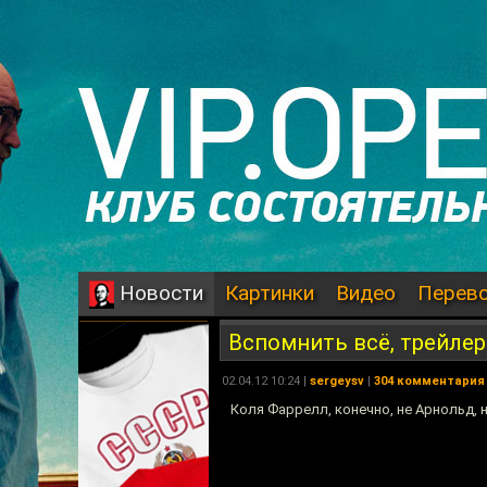
Картинки
Видео
Перев
Новости
Вспомнить всё, трейлер
02.04.12 10:24 |
sergeysv
|
304 комментария
Коля Фаррелл, конечно, не Арнольд, 