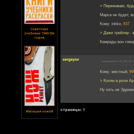
> Переживаю, буд
Марса не будет, в
Кому: inkko,
#37
Советские
> Даже трейлер - 
учебники 1940-50х
годов
Камрады вон говор
sergeysv
отправлено 02.04.12 
Кому: местный,
#9
> Колян в роли Ар
Ну хоть не Эдриан
cтраницы: 1
Империя ножей