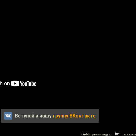
Вступай в нашу
группу ВКонтакте
Goblin рекомендует
заказат