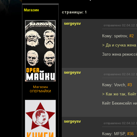
Магазин
cтраницы: 1
sergeysv
отправлено 02.04.12 
Кому: spetrov,
#2
> Да и сучка жена
Зато жена режисс
sergeysv
отправлено 02.04.12 
Кому: Vovch,
#3
Магазин
ОПЕРМАЙКИ
> Как же так, Кей
Кейт Бекинсейл ни
sergeysv
отправлено 02.04.12 
Кому: MFSP,
#36