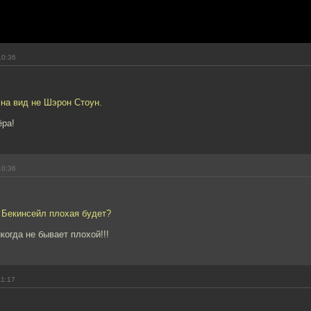
10:36
 на вид не Шэрон Стоун.
ёра!
10:36
т Бекинсейл плохая будет?
когда не бывает плохой!!!
11:17