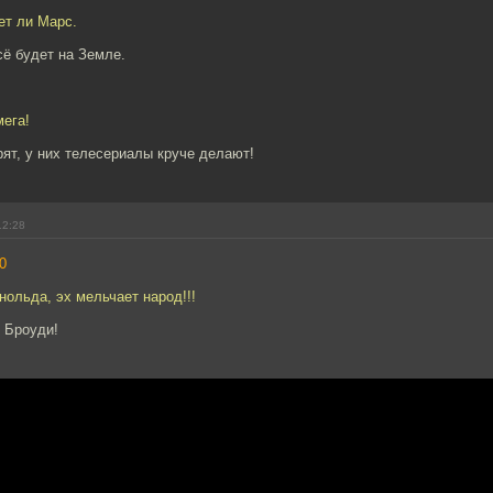
ет ли Марс.
сё будет на Земле.
мега!
ят, у них телесериалы круче делают!
12:28
0
нольда, эх мельчает народ!!!
 Броуди!