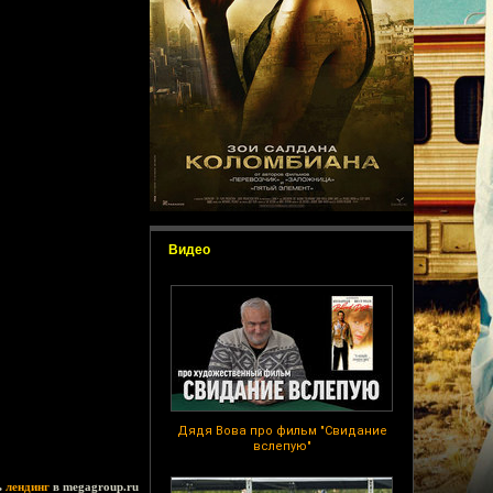
Видео
Дядя Вова про фильм "Свидание
вслепую"
ь
лендинг
в megagroup.ru