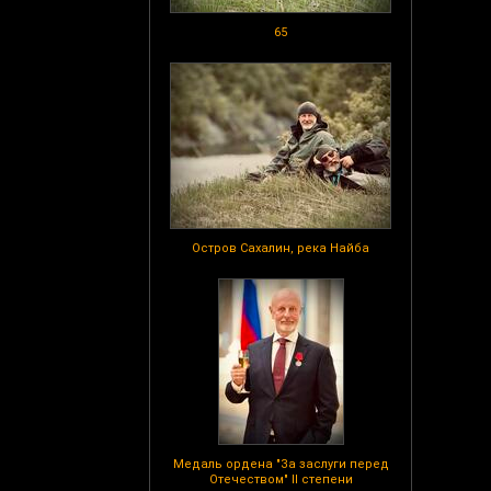
65
Остров Сахалин, река Найба
Медаль ордена "За заслуги перед
Отечеством" II степени