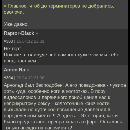
> Главное, чтоб до терминаторов не добрались,
сволочи.
Уже давно.
Raptor-Black
»
#303 |
15.04.12 22:31
Не торт...
Похоже в голивуде всё намного хуже чем мы себе
представляем...
Amon Ra
»
#304 |
20.04.12 21:06
Арнольд был бесподобен! А его псевдожена - чувиха
хоть куда, особенно ноги в колготках. В пору
видеосалонов и первичного приобщения нас к
неприкрытому сексу - колготочные конечности
вызывали нешуточное повышение давления в
определенном месте!!! А здесь... Эх стория, как и
было предсказано, превратилась в фарс. Осталось
только анекдотов насочинять!