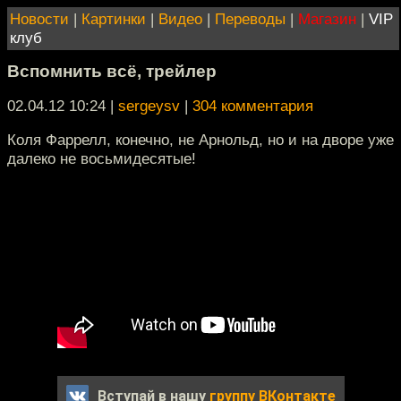
Новости
|
Картинки
|
Видео
|
Переводы
|
Магазин
|
VIP
клуб
Вспомнить всё, трейлер
02.04.12 10:24
|
sergeysv
|
304 комментария
Коля Фаррелл, конечно, не Арнольд, но и на дворе уже
далеко не восьмидесятые!
Вступай в нашу
группу ВКонтакте