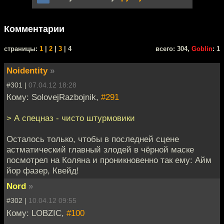
Комментарии
cтраницы:
1
|
2
|
3
| 4
всего: 304,
Goblin
: 1
Noidentity
»
#301 |
07.04.12 18:28
Кому: SolovejRazbojnik,
#291
> А спецназ - чисто штурмовики
Осталось только, чтобы в последней сцене
астматический главный злодей в чёрной маске
посмотрел на Коляна и проникновенно так ему: Айм
йор фазер, Квейд!
Nord
»
#302 |
10.04.12 09:55
Кому: LOBZIC,
#100