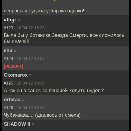
непростая судьба у барака однако!!
affigi
»
#123 |
16.04.12 18:36
Была бы у ботаника Звезда Смерти, все сложилось
бы иначе!!!
shu
»
#124 |
16.04.12 18:37
[рыдает]
Ckomarox
»
#125 |
16.04.12 18:37
А как он в сабес за пенсией ходить будет ?
orbitao
»
#126 |
16.04.12 18:43
Чубакаааа.... (давлюсь от смеха)
SHADOW II
»