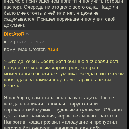
письмо с приглашением прийти и получить готовый
паспорт. Очередь на это дело всего одна. Надо ли
было мне стоять в ней или нет, я даже не
задумывался. Пришел пораньше и получил свой
документ.
DictAtoR
»
#154 |
16.04.12 19:22
Кому: Mad Creator,
#133
> Это да, очень бесят, хотя обычно в очереди есть
бабуля со склочным характером, которая
моментально осаживает умника. Всегда с интересом
наблюдаю за такими шоу, сам стараюсь нервы
беречь.
Я наоборот, сам стараюсь сразу осадить. Т.к. не
всегда в наличии склочная старушка или
сорокалетний мужик с пудовыми кулаками. Обычно
достаточно замечания, нервы не сильно тратятся.
Напротив, когда проявил малодушие и пропустил
негодяя без очереди, начинаешь сам себя