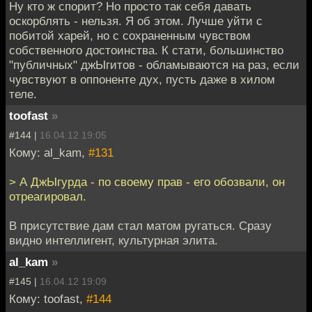
Ну кто ж спорит? Но просто так себя давать
оскорблять - нельзя. Я об этом. Лучше уйти с
побитой харей, но с сохраненным чувством
собственного достоинства. К стати, большинство
"публичных" джЫгитов - обламываются на раз, если
чувствуют в оппоненте дух, пусть даже в хилом
теле.
toofast
»
#144 |
16.04.12 19:05
Кому: al_kam,
#131
> А ДжЫгурда - по своему прав - его обозвали, он
отреагировал.
В присутствие дам стал матом ругаться. Сразу
видно интеллигент, культурная элита.
al_kam
»
#145 |
16.04.12 19:09
Кому: toofast,
#144