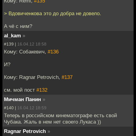
Кому: Remi,
#135
> Вдовиченкова это до добра не довело.
А чё с ним?
al_kam
»
#139 |
16.04.12 18:58
Кому: Собакевич,
#136
И?
Кому: Ragnar Petrovich,
#137
см. мой пост
#132
Мичман Панин
»
#140 |
16.04.12 18:59
Теперь в российском кинематографе есть свой
Чубака. Жаль в нем нет своего Лукаса ))
Ragnar Petrovich
»