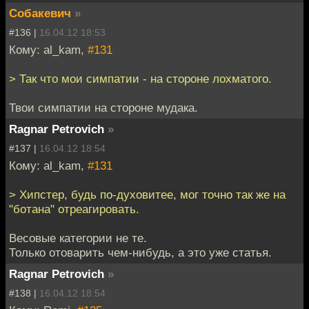
Собакевич
»
#136 |
16.04.12 18:53
Кому: al_kam,
#131
> Так что мои симпатии - на стороне лохматого.
Твои симпатии на стороне мудака.
Ragnar Petrovich
»
#137 |
16.04.12 18:54
Кому: al_kam,
#131
> Хипстер, будь по-духовитее, мог точно так же на
"ботана" отреагировать.
Весовые категории не те.
Только отоварить чем-нибудь, а это уже статья.
Ragnar Petrovich
»
#138 |
16.04.12 18:54