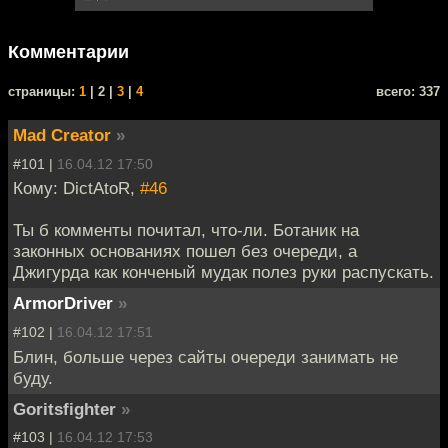
Комментарии
cтраницы:
1
| 2 |
3
|
4
всего: 337
Mad Creator
»
#101 |
16.04.12 17:50
Кому: DictAtoR,
#46
Ты б комменты почитал, что-ли. Ботаник на
законных основаниях пошел без очереди, а
Джигурда как конченый мудак полез руки распускать.
ArmorDriver
»
#102 |
16.04.12 17:51
Блин, больше через сайты очереди занимать не
буду.
Goritsfighter
»
#103 |
16.04.12 17:53