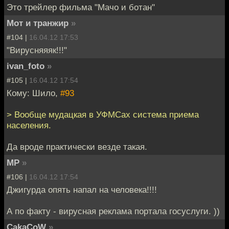
Это трейлер фильма "Мачо и ботан"
Мот и транжир
»
#104 |
16.04.12 17:53
"Вирусняяяк!!!"
ivan_foto
»
#105 |
16.04.12 17:54
Кому: Шило,
#93
> Вообще мудацкая в УФМСах система приема
населения.
Да вроде практически везде такая.
MP
»
#106 |
16.04.12 17:54
Джигурда опять напал на человека!!!!
А по факту - вирусная реклама портала госуслуги. ))
CakaCoW
»