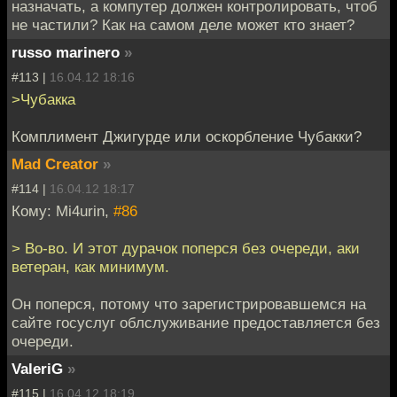
назначать, а компутер должен контролировать, чтоб
не частили? Как на самом деле может кто знает?
russo marinero
»
#113 |
16.04.12 18:16
>Чубакка
Комплимент Джигурде или оскорбление Чубакки?
Mad Creator
»
#114 |
16.04.12 18:17
Кому: Mi4urin,
#86
> Во-во. И этот дурачок поперся без очереди, аки
ветеран, как минимум.
Он поперся, потому что зарегистрировавшемся на
сайте госуслуг облслуживание предоставляется без
очереди.
ValeriG
»
#115 |
16.04.12 18:19