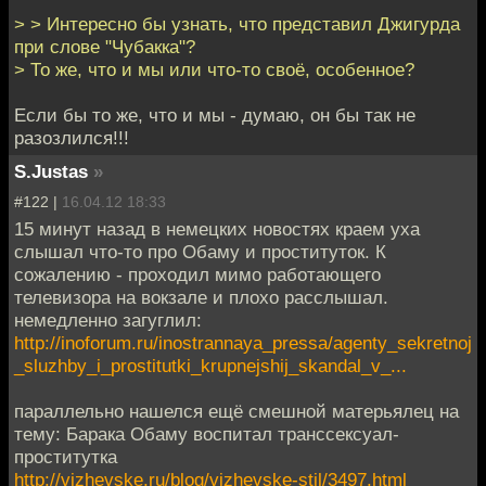
> > Интересно бы узнать, что представил Джигурда
при слове "Чубакка"?
> То же, что и мы или что-то своё, особенное?
Если бы то же, что и мы - думаю, он бы так не
разозлился!!!
S.Justas
»
#122 |
16.04.12 18:33
15 минут назад в немецких новостях краем уха
слышал что-то про Обаму и проституток. К
сожалению - проходил мимо работающего
телевизора на вокзале и плохо расслышал.
немедленно загуглил:
http://inoforum.ru/inostrannaya_pressa/agenty_sekretnoj
_sluzhby_i_prostitutki_krupnejshij_skandal_v_...
параллельно нашелся ещё смешной матерьялец на
тему: Барака Обаму воспитал транссексуал-
проститутка
http://vizhevske.ru/blog/vizhevske-stil/3497.html