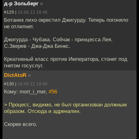
д-р Зольберг
»
#129 |
16.04.12 18:46
Ботаник лихо окрестил Джигурду. Теперь погоняло
не отлипнет.
Джигурда - Чубака. Собчак - принцесса Лея.
С.Зверев - Джа-Джа Бинкс.
Креативный класс против Императора, стонет под
гнетом госуслуг.
DictAtoR
»
#130 |
16.04.12 18:46
Кому: mort_i_mer,
#56
> Процесс, видимо, не был организован должным
образом. Отсюда и адреналин.
Скорее всего.