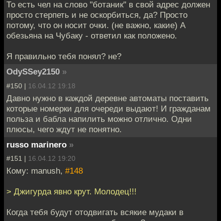
То есть чел на слово "ботаник" в свой адрес должен
просто стерпеть и не оскорбиться, да? Просто
потому, что он носит очки. (не важно, какие) А
обезьяна на Чубаку - ответил как положено.
Я правильно тебя понял? не?
OdySSey2150
»
#150 |
16.04.12 19:18
Давно нужно в каждой деревне автоматы поставить
которые номерки для очереди выдают! И гражданам
польза и бабла напилить можно отлично. Одни
плюсы, чего ждут не понятно.
russo marinero
»
#151 |
16.04.12 19:20
Кому: manush,
#148
> Джигурда явно крут. Молодец!!!
Когда тебя будут отодвигать всякие мудаки в