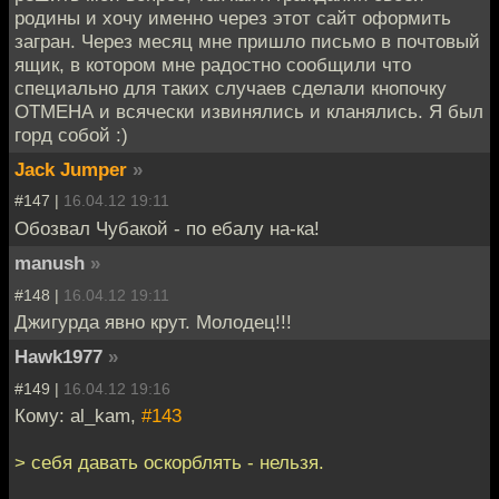
родины и хочу именно через этот сайт оформить
загран. Через месяц мне пришло письмо в почтовый
ящик, в котором мне радостно сообщили что
специально для таких случаев сделали кнопочку
ОТМЕНА и всячески извинялись и кланялись. Я был
горд собой :)
Jack Jumper
»
#147 |
16.04.12 19:11
Обозвал Чубакой - по ебалу на-ка!
manush
»
#148 |
16.04.12 19:11
Джигурда явно крут. Молодец!!!
Hawk1977
»
#149 |
16.04.12 19:16
Кому: al_kam,
#143
> себя давать оскорблять - нельзя.