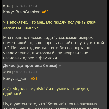
#107 |
16.04.12 17:54
Кому: BrainGrabber,
#62
> Непонятно, что мешало людям получить ключ
заказным письмом.
Мне пришло письмо вида "уважаемый имярек,
номер такой-то, ваш пароль на сайт госуслуги такой-
то". Письмо отдали на почте без паспорта по
уведомлению, в котором были неправильно
написаны адрес и фамилия.
Денис [до-пролива-ближе]
»
#108 |
16.04.12 17:58
Кому: al_kam,
#21
> ДжЫгурда - мужЫк! Лихо умника осаидил,
одобряю!
Ну, с учетом того, что "ботаник" шел на законных
основаниях, ты, наверное, должен догадаться про