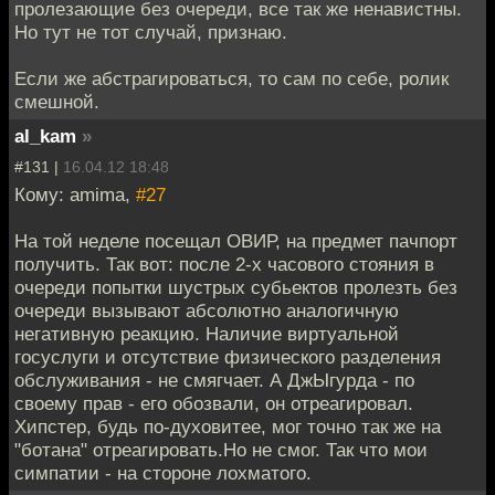
пролезающие без очереди, все так же ненавистны.
Но тут не тот случай, признаю.
Если же абстрагироваться, то сам по себе, ролик
смешной.
al_kam
»
#131 |
16.04.12 18:48
Кому: amima,
#27
На той неделе посещал ОВИР, на предмет пачпорт
получить. Так вот: после 2-х часового стояния в
очереди попытки шустрых субьектов пролезть без
очереди вызывают абсолютно аналогичную
негативную реакцию. Наличие виртуальной
госуслуги и отсутствие физического разделения
обслуживания - не смягчает. А ДжЫгурда - по
своему прав - его обозвали, он отреагировал.
Хипстер, будь по-духовитее, мог точно так же на
"ботана" отреагировать.Но не смог. Так что мои
симпатии - на стороне лохматого.