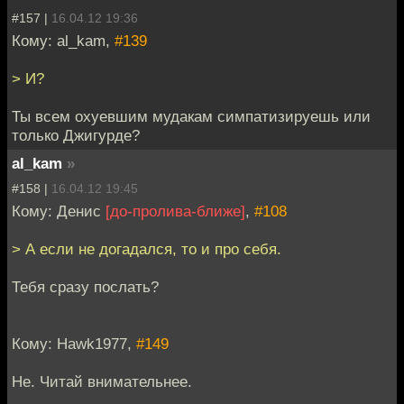
#157 |
16.04.12 19:36
Кому: al_kam,
#139
> И?
Ты всем охуевшим мудакам симпатизируешь или
только Джигурде?
al_kam
»
#158 |
16.04.12 19:45
Кому: Денис
[до-пролива-ближе]
,
#108
> А если не догадался, то и про себя.
Тебя сразу послать?
Кому: Hawk1977,
#149
Не. Читай внимательнее.