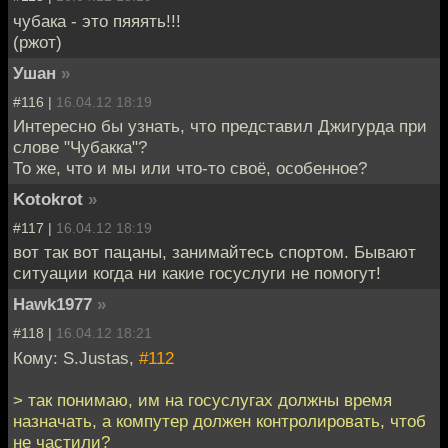
чубака - это пяяять!!!
(ржот)
Ушан
»
#116 |
16.04.12 18:19
Интересно бы узнать, что представил Джигурда при
слове "Чубакка"?
То же, что и мы или что-то своё, особенное?
Kotokrot
»
#117 |
16.04.12 18:19
вот так вот пацаны, занимайтесь спортом. Бывают
ситуации когда ни какие госуслуги не помогут!
Hawk1977
»
#118 |
16.04.12 18:21
Кому: S.Justas,
#112
> так понимаю, им на госуслугах должны время
назначать, а компутер должен контролировать, чтоб
не частили?