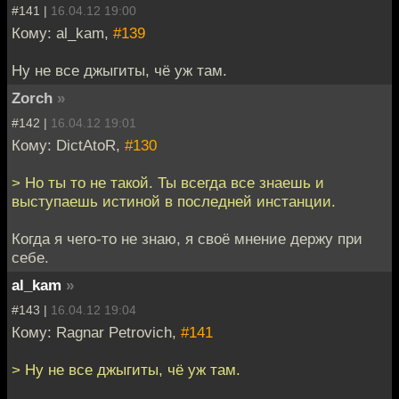
#141 |
16.04.12 19:00
Кому: al_kam,
#139
Ну не все джыгиты, чё уж там.
Zorch
»
#142 |
16.04.12 19:01
Кому: DictAtoR,
#130
> Но ты то не такой. Ты всегда все знаешь и
выступаешь истиной в последней инстанции.
Когда я чего-то не знаю, я своё мнение держу при
себе.
al_kam
»
#143 |
16.04.12 19:04
Кому: Ragnar Petrovich,
#141
> Ну не все джыгиты, чё уж там.