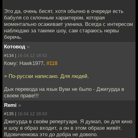
Это да, очень бесят, хотя обычно в очереди есть
бабуля со склочным характером, которая
моментально осаживает умника. Всегда с интересом
наблюдаю за такими шоу, сам стараюсь нервы
беречь.
Котовод
»
#134 |
16.04.12 18:52
Кому: Hawk1977,
#118
> По-русски написано. Для людей.
Дык перевода на язык Вуки не было - Джигурда в
своем праве!!!
Remi
»
#135 |
16.04.12 18:53
Джигурда в своём репертуаре. Я думал, он для кино
и шоу в образ входит, а он в этом образе живёт.
Вдовиченкова это до добра не довело.