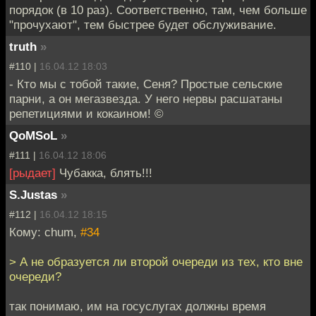
порядок (в 10 раз). Соответственно, там, чем больше
"прочухают", тем быстрее будет обслуживание.
truth
»
#110 |
16.04.12 18:03
- Кто мы с тобой такие, Сеня? Простые сельские
парни, а он мегазвезда. У него нервы расшатаны
репетициями и кокаином! ©
QoMSoL
»
#111 |
16.04.12 18:06
[рыдает]
Чубакка, блять!!!
S.Justas
»
#112 |
16.04.12 18:15
Кому: chum,
#34
> А не образуется ли второй очереди из тех, кто вне
очереди?
так понимаю, им на госуслугах должны время