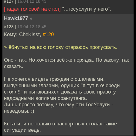
#127 |
16.04.12 18:43
[падая головой на стол]
"...госуслуги у него".
Hawk1977
»
#128 |
16.04.12 18:45
Кому: CheKisst,
#120
> ёбнутых на всю голову стараюсь пропускать.
Оно - так. Но хочется всё же порядка. По закону, так
сказать.
Не хочется видеть граждан с ошалелыми,
выпученными глазами, орущих "я тут в очереди
стоял!!" и пытающихся доказать свою правоту
надсадными воплями орангутанга.
Лишь просто потому, что ему эти ГосУслуги -
неведомы. :)
Кстати, и не только в паспортных столах такие
ситуации ведь.