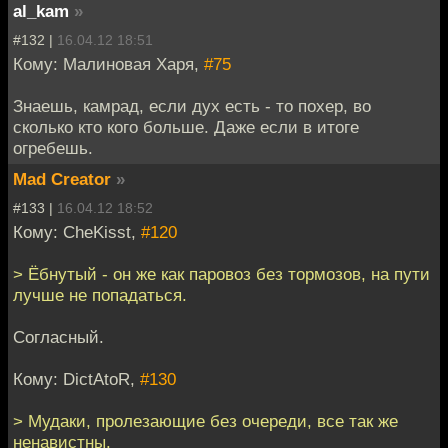
al_kam
»
#132 |
16.04.12 18:51
Кому: Малиновая Харя,
#75
Знаешь, камрад, если дух есть - то похер, во
сколько кто кого больше. Даже если в итоге
огребешь.
Mad Creator
»
#133 |
16.04.12 18:52
Кому: CheKisst,
#120
> Ёбнутый - он же как паровоз без тормозов, на пути
лучше не попадаться.
Согласный.
Кому: DictAtoR,
#130
> Мудаки, пролезающие без очереди, все так же
ненавистны.