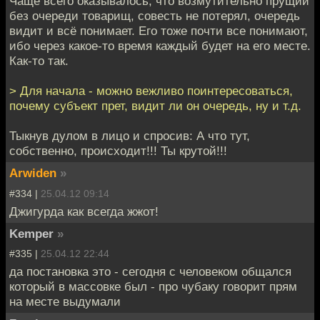
Чаще всего оказывалось, что возмутительно прущий
без очереди товарищ, совесть не потерял, очередь
видит и всё понимает. Его тоже почти все понимают,
ибо через какое-то время каждый будет на его месте.
Как-то так.
> Для начала - можно вежливо поинтересоваться,
почему субъект прет, видит ли он очередь, ну и т.д.
Тыкнув дулом в лицо и спросив: А что тут,
собственно, происходит!!! Ты крутой!!!
Arwiden
»
#334 |
25.04.12 09:14
Джигурда как всегда жжот!
Kemper
»
#335 |
25.04.12 22:44
да постановка это - сегодня с человеком общался
который в массовке был - про чубаку говорит прям
на месте выдумали