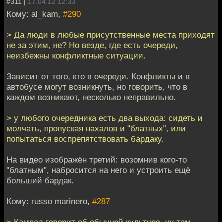
#311 |
17.04.12 12:33
Кому: al_kam,
#290
> Да люди в любые присутственные места приходят
не за этим, не? Но везде, где есть очереди,
неизбежны конфликтные ситуации.
Зависит от того, кто в очереди. Конфликты и в
автобусе могут возникнуть, но говорить, что в
каждом возникают, несколько неправильно.
> у любого очередника есть два выхода: сидеть и
молчать, пропуская нахалов и "блатных", или
попытаться воспрепятствовать бардаку.
На видео изображён третий: возомнив кого-то
"блатным", набросится на него и устроить ещё
больший бардак.
Кому: russo marinero,
#287