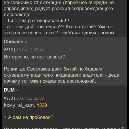
не зависимо от ситуации (парня без очереди не
оправдываю) радует реакция сопровождающего
лизоблюда:
- Ты с кем разговариваешь!!!
- А с кем действительно?? Кто он такой? Уже не
актёр и не певец, а кто?.. чуббака одним словом...
Checass
»
#332 |
19.04.12 07:40
Интересно, не постановка?
Ролик где Светлаков даёт битой по бедрам
охуевшему водителю пиздевшего водителя - деда
почему то тоже показалось постановкой.
DUM
»
#333 |
20.04.12 21:09
Кому: al_kam,
#329
> А сам не пробовал?