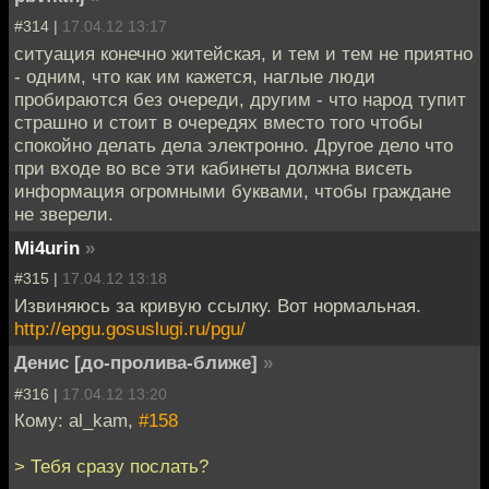
#314 |
17.04.12 13:17
ситуация конечно житейская, и тем и тем не приятно
- одним, что как им кажется, наглые люди
пробираются без очереди, другим - что народ тупит
страшно и стоит в очередях вместо того чтобы
спокойно делать дела электронно. Другое дело что
при входе во все эти кабинеты должна висеть
информация огромными буквами, чтобы граждане
не зверели.
Mi4urin
»
#315 |
17.04.12 13:18
Извиняюсь за кривую ссылку. Вот нормальная.
http://epgu.gosuslugi.ru/pgu/
Денис [до-пролива-ближе]
»
#316 |
17.04.12 13:20
Кому: al_kam,
#158
> Тебя сразу послать?