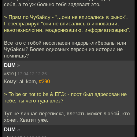
себя, а то уж больно тебя задевает это.
> Прям по Чубайсу - "...они не вписались в рынок".
Перефразируя "они не вписались в инновации,
нанотехнологии, модернизацию, информатизацию".
Все кто с тобой несогласен пидоры-либералы или
Чубайсы? Более одиозных персон из истории не
помнишь?
DUM
»
#310 |
17.04.12 12:26
Кому: al_kam,
#290
> To be or not to be & ЕГЭ: - пост был адресован не
тебе, ты чего туда влез?
Тут не личная переписка, влезать может любой, кто
хочет. Хватит уже.
DUM
»