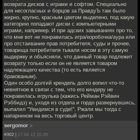
возврата дисков с играми и софтом. Специально
для несогласных и борцов за ПравдуЪ там было
жирно, крупно, красным цветом выделено, под какую
категорию попадают диски с компьютерными
играми, например. И при адских завываниях про то,
что мне вот не понравилась игра/коробочка/аура или
про отстаивание прав потребителя, суды и прочее,
товарища потребителя тыкали носом в эту самую
выдержку и объясняли, что данный товар подлежит
возврату только если он не является товаром
надлежащего качества (то есть является
бракованым).
Один особо долгий крендель долго вопил что-то
невнятное в связи с тем, что его киндеру не
понравилась игрулька (кажись Рейман Рэйвин
Рэббидз) и, уходя из отдела и гордо развернувшись,
выпалил "Увидимся в суде!". Ржали мы тогда с
напарником на весь торговый центр.
sergomor
»
#302 |
17.04.12 10:28