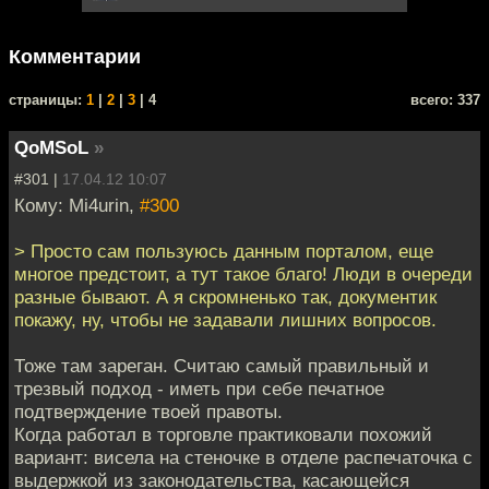
Комментарии
cтраницы:
1
|
2
|
3
| 4
всего: 337
QoMSoL
»
#301 |
17.04.12 10:07
Кому: Mi4urin,
#300
> Просто сам пользуюсь данным порталом, еще
многое предстоит, а тут такое благо! Люди в очереди
разные бывают. А я скромненько так, документик
покажу, ну, чтобы не задавали лишних вопросов.
Тоже там зареган. Считаю самый правильный и
трезвый подход - иметь при себе печатное
подтверждение твоей правоты.
Когда работал в торговле практиковали похожий
вариант: висела на стеночке в отделе распечаточка с
выдержкой из законодательства, касающейся