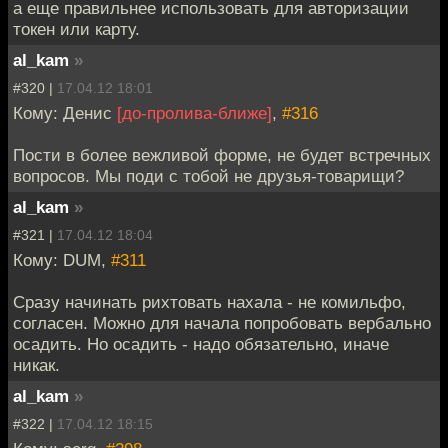
а еще правильнее использовать для авторизации
токен или карту.
al_kam
»
#320 |
17.04.12 18:01
Кому: Денис
[до-пролива-ближе]
,
#316
Пости в более вежливой форме, не будет встречных
вопросов. Мы поди с тобой не друзья-товарищи?
al_kam
»
#321 |
17.04.12 18:04
Кому: DUM,
#311
Сразу начинать рихтовать нахала - не комильфо,
согласен. Можно для начала попробовать вербально
осадить. Но осадить - надо обязательно, иначе
никак.
al_kam
»
#322 |
17.04.12 18:15