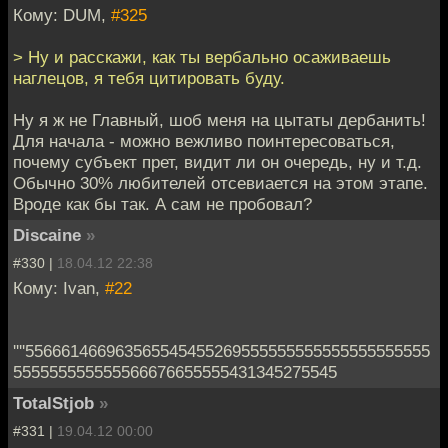
Кому: DUM,
#325
> Ну и расскажи, как ты вербально осаживаешь
наглецов, я тебя цитировать буду.
Ну я ж не Главный, шоб меня на цытаты дербанить!
Для начала - можно вежливо поинтересоваться,
почему субъект прет, видит ли он очередь, ну и т.д.
Обычно 30% любителей отсевиается на этом этапе.
Вроде как бы так. А сам не пробовал?
Discaine
»
#330 |
18.04.12 22:38
Кому: Ivan,
#22
''''556661466963565545455269555555555555555555555
555555555555566676655555431345275545
TotalStjob
»
#331 |
19.04.12 00:00