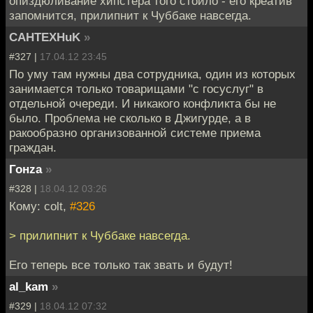
опиздюливание хипстера того стоило - его креатив
запомнится, прилипнит к Чуббаке навсегда.
CAHTEXHuK
»
#327 |
17.04.12 23:45
По уму там нужны два сотрудника, один из которых
занимается только товарищами "с госуслуг" в
отдельной очереди. И никакого конфликта бы не
было. Проблема не сколько в Джигурде, а в
ракообразно организованной системе приема
граждан.
Гонzа
»
#328 |
18.04.12 03:26
Кому: colt,
#326
> прилипнит к Чуббаке навсегда.
Его теперь все только так звать и будут!
al_kam
»
#329 |
18.04.12 07:32