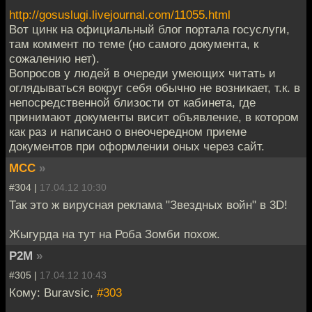
http://gosuslugi.livejournal.com/11055.html
Вот цинк на официальный блог портала госуслуги,
там коммент по теме (но самого документа, к
сожалению нет).
Вопросов у людей в очереди умеющих читать и
оглядываться вокруг себя обычно не возникает, т.к. в
непосредственной близости от кабинета, где
принимают документы висит объявление, в котором
как раз и написано о внеочередном приеме
документов при оформлении оных через сайт.
MCC
»
#304 |
17.04.12 10:30
Так это ж вирусная реклама "Звездных войн" в 3D!
Жыгурда на тут на Роба Зомби похож.
P2M
»
#305 |
17.04.12 10:43
Кому: Buravsic,
#303