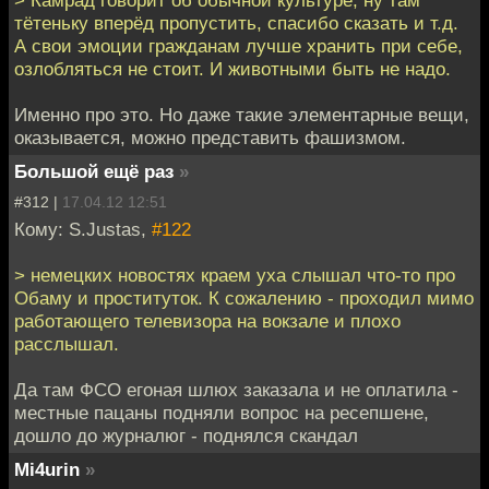
> Камрад говорит об обычной культуре, ну там
тётеньку вперёд пропустить, спасибо сказать и т.д.
А свои эмоции гражданам лучше хранить при себе,
озлобляться не стоит. И животными быть не надо.
Именно про это. Но даже такие элементарные вещи,
оказывается, можно представить фашизмом.
Большой ещё раз
»
#312 |
17.04.12 12:51
Кому: S.Justas,
#122
> немецких новостях краем уха слышал что-то про
Обаму и проституток. К сожалению - проходил мимо
работающего телевизора на вокзале и плохо
расслышал.
Да там ФСО егоная шлюх заказала и не оплатила -
местные пацаны подняли вопрос на ресепшене,
дошло до журналюг - поднялся скандал
Mi4urin
»