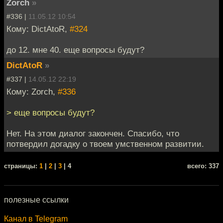
Zorch
»
#336 |
11.05.12 10:54
Кому: DictAtoR,
#324
до 12. мне 40. еще вопросы будут?
DictAtoR
»
#337 |
14.05.12 22:19
Кому: Zorch,
#336
> еще вопросы будут?
Нет. На этом диалог закончен. Спасибо, что
потвердил догадку о твоем умственном развитии.
cтраницы:
1
|
2
|
3
| 4
всего: 337
полезные ссылки
Канал в Telegram