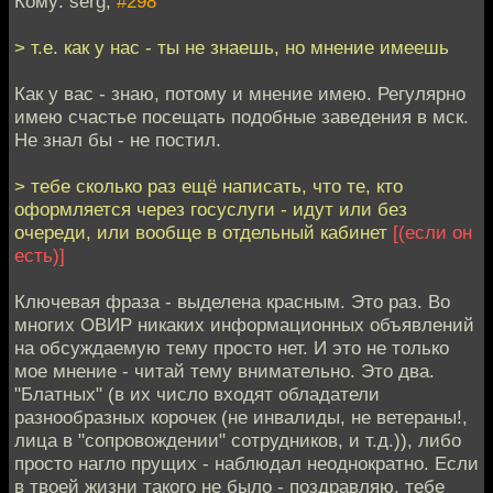
Кому: serg,
#298
> т.е. как у нас - ты не знаешь, но мнение имеешь
Как у вас - знаю, потому и мнение имею. Регулярно
имею счастье посещать подобные заведения в мск.
Не знал бы - не постил.
> тебе сколько раз ещё написать, что те, кто
оформляется через госуслуги - идут или без
очереди, или вообще в отдельный кабинет
[(если он
есть)]
Ключевая фраза - выделена красным. Это раз. Во
многих ОВИР никаких информационных объявлений
на обсуждаемую тему просто нет. И это не только
мое мнение - читай тему внимательно. Это два.
"Блатных" (в их число входят обладатели
разнообразных корочек (не инвалиды, не ветераны!,
лица в "сопровождении" сотрудников, и т.д.)), либо
просто нагло прущих - наблюдал неоднократно. Если
в твоей жизни такого не было - поздравляю, тебе