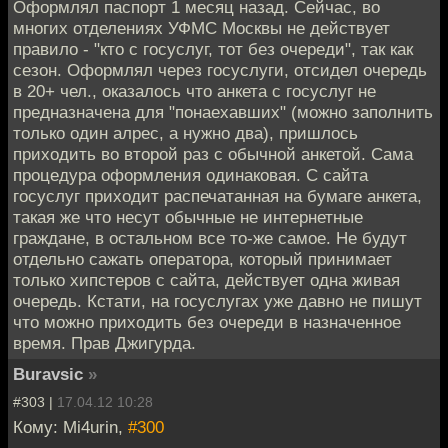
Оформлял паспорт 1 месяц назад. Сейчас, во
многих отделениях УФМС Москвы не действует
правило - "кто с госуслуг, тот без очереди", так как
сезон. Оформлял через госуслуги, отсидел очередь
в 20+ чел., оказалось что анкета с госуслуг не
предназначена для "понаехавших" (можно заполнить
только один алрес, а нужно два), пришлось
приходить во второй раз с обычной анкетой. Сама
процедура оформления одинаковая. С сайта
госуслуг приходит распечатанная на бумаге анкета,
такая же что несут обычные не интернетные
граждане, в остальном все то-же самое. Не будут
отдельно сажать оператора, который принимает
только хипстеров с сайта, действует одна живая
очередь. Кстати, на госуслугах уже давно не пишут
что можно приходить без очереди в назначенное
время. Прав Джигурда.
Buravsic
»
#303 |
17.04.12 10:28
Кому: Mi4urin,
#300