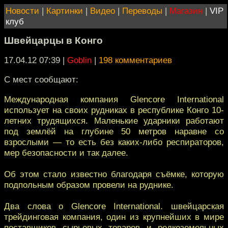
Новости
|
Картинки
|
Видео
|
Переводы
|
Магазин
|
VIP
клуб
Швейцарцы в Конго
17.04.12 07:39
|
Goblin
|
198 комментариев
С мест сообщают:
Международная компания Glencore International
использует на своих рудниках в республике Конго 10-
летних трудящихся. Маленькие ударники работают
под землёй на глубине 50 метров наравне со
взрослыми — то есть без каких-либо респираторов,
мер безопасности и так далее.
Об этом стало известно благодаря съёмке, которую
подпольным образом провели на руднике.
Два слова о Glencore International. швейцарская
трейдинговая компания, один из крупнейших в мире
поставщиков сырьевых товаров и редкоземельных