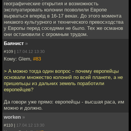
географические открытия и возможность
эксплуатировать колонии позволили Европе
вырваться вперёд в 16-17 веках. До этого момента
никакого культурного и технического превосходства
у Европы перед соседями не было. Тех же османов
они остановили с огромным трудом.
Баянист
»
#109 |
17.04.12 13:30
Кому: Glem,
#83
> А можно тогда один вопрос - почему европейцы
основали множество колоний по всей планете, а не
пришельцы из дальних земель поработили
европейцев?
Да говори уже прямо: европейцы - высшая раса, им
можно и должно.
worken
»
#110 |
17.04.12 13:30