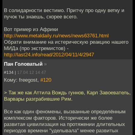
В солидарности вестимо. Притчу про одну ветку и
пучок ты знаешь, скорее всего.
Вот пример из Африки
http://www.metaldaily.ru/news/news63761.html
Обрати внимание на истерическую реакцию нашего
МИДа (про экстремистов) -
http://last24.info/read/2012/04/11/4/2947
Пан Головатый
»
#134 |
17.04.12 14:47
Кому: freegost,
#120
> Так же как Аттила Вождь гуннов, Карл Завоеватель,
Варвары разграбившие Рим.
Все как один феномены, вызванные определённым
комплексом факторов. Исторически же более
развитая цивилизация на протяжении длительных
периодов времени "уделывала" менее развитых