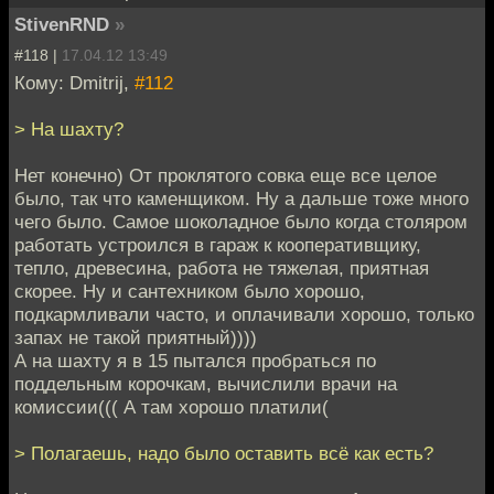
StivenRND
»
#118 |
17.04.12 13:49
Кому: Dmitrij,
#112
> На шахту?
Нет конечно) От проклятого совка еще все целое
было, так что каменщиком. Ну а дальше тоже много
чего было. Самое шоколадное было когда столяром
работать устроился в гараж к кооперативщику,
тепло, древесина, работа не тяжелая, приятная
скорее. Ну и сантехником было хорошо,
подкармливали часто, и оплачивали хорошо, только
запах не такой приятный))))
А на шахту я в 15 пытался пробраться по
поддельным корочкам, вычислили врачи на
комиссии((( А там хорошо платили(
> Полагаешь, надо было оставить всё как есть?