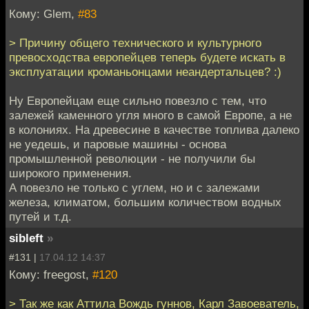
Кому: Glem,
#83
> Причину общего технического и культурного
превосходства европейцев теперь будете искать в
эксплуатации кроманьонцами неандертальцев? :)
Ну Европейцам еще сильно повезло с тем, что
залежей каменного угля много в самой Европе, а не
в колониях. На древесине в качестве топлива далеко
не уедешь, и паровые машины - основа
промышленной революции - не получили бы
широкого применения.
А повезло не только с углем, но и с залежами
железа, климатом, большим количеством водных
путей и т.д.
sibleft
»
#131 |
17.04.12 14:37
Кому: freegost,
#120
> Так же как Аттила Вождь гуннов, Карл Завоеватель,