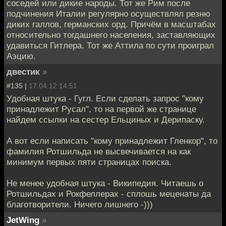
соседей или дикие народы. Тот же Рим после
подчинения Италии регулярно осуществлял резню
диких галлов, германских орд. Причём в масштабах
относительно тогдашнего населения, заставляющих
удавиться Гитлера. Тот же Аттила по сути проиграл
Аэцию.
двестик
»
#135 |
17.04.12 14:51
Удобная штука - Гугл. Если сделать запрос "кому
принадлежит Русал", то на первой же странице
найдем ссылки на сестер Ельциных и Дерипаску.
А вот если написать "кому принадлежит Гленкор", то
фамилия Ротшильда не высвечивается на как
минимум первых пяти страницах поиска.
Не менее удобная штука - Википедия. Читаешь о
Ротшильдах и Рокфеллерах - сплошь меценаты да
благотворители. Ничего лишнего -)))
JetWing
»