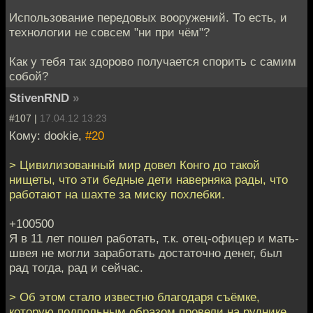
Использование передовых вооружений. То есть, и
технологии не совсем "ни при чём"?
Как у тебя так здорово получается спорить с самим
собой?
StivenRND
»
#107 |
17.04.12 13:23
Кому: dookie,
#20
> Цивилизованный мир довел Конго до такой
нищеты, что эти бедные дети наверняка рады, что
работают на шахте за миску похлебки.
+100500
Я в 11 лет пошел работать, т.к. отец-офицер и мать-
швея не могли заработать достаточно денег, был
рад тогда, рад и сейчас.
> Об этом стало известно благодаря съёмке,
которую подпольным образом провели на руднике.