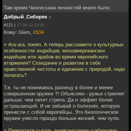
Там кроме Чингисхана личностей много было.
Добрый_Сибиряк
»
#121 |
17.04.12 14:01
Кому: Glem,
#104
> Ага-ага, понял. А теперь расскажите о культурных
особенностях индийцев, мезоамериканских
индейцев или арабов во время европейского
вторжения? Созидание и развитие в себе
нравственной чистоты и единение с природой, надо
полагать?
Т.е. ты не понимаешь разницу в более и менее
совершенном оружии ?! Объясняю - ружье стреляет
дальше, чем летит стрела. Да и эффект более
устрашающий. И не забывай о болезнях, которую
принесли с собой европейцы. Это биологическое
оружие унесло гораздо больше жизней, чем пули.
> Прекратите сыпать дилетантскими шаблонами.