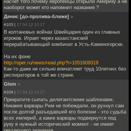
насчет того почему европейцы открыли Америку а не
наоборот может кто напомнит название ?
Денис [до-пролива-ближе]
»
#103 |
17.04.12 13:17
В колтановых войнах Швейцария один из главных
игроков. Играет через казахстанский
перерабатывающий комбинат в Усть-Каменогорске.
На их фоне
http://oper.ru/news/read.php?t=1051609319
Как-то даже не сильно впечатляет труд 10летних без
респираторов в той же стране.
Glem
»
#104 |
17.04.12 13:17
Прекратите сыпать дилетантскими шаблонами.
Никакие варвары Рим не побеждали, он рухнул сам
после долгой разъедавшей его болезни - это судьба
всех империй, а какие варвары подвернутся под
руку в нужный исторический момент - не имеет
решающего значения.