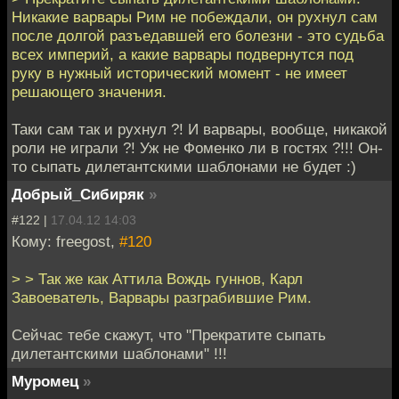
Никакие варвары Рим не побеждали, он рухнул сам
после долгой разъедавшей его болезни - это судьба
всех империй, а какие варвары подвернутся под
руку в нужный исторический момент - не имеет
решающего значения.
Таки сам так и рухнул ?! И варвары, вообще, никакой
роли не играли ?! Уж не Фоменко ли в гостях ?!!! Он-
то сыпать дилетантскими шаблонами не будет :)
Добрый_Сибиряк
»
#122 |
17.04.12 14:03
Кому: freegost,
#120
> > Так же как Аттила Вождь гуннов, Карл
Завоеватель, Варвары разграбившие Рим.
Сейчас тебе скажут, что "Прекратите сыпать
дилетантскими шаблонами" !!!
Муромец
»