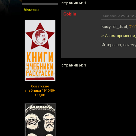
cтраницы: 1
Магазин
Goblin
отправлено 25.04.12 
Кому: dr_dizel,
#22
> А тем временем
Интересно, почему
cтраницы: 1
Советские
учебники 1940-50х
годов