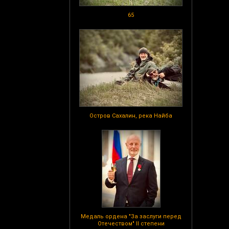
65
Остров Сахалин, река Найба
Медаль ордена "За заслуги перед
Отечеством" II степени