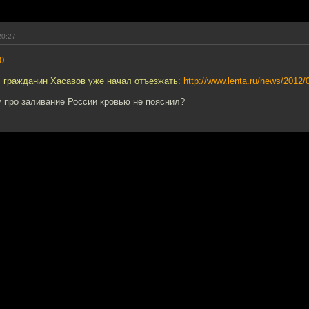
20:27
0
, гражданин Хасавов уже начал отъезжать:
http://www.lenta.ru/news/2012/0
 про заливание России кровью не пояснил?