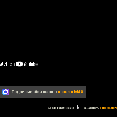
Подписывайся на наш
канал в MAX
Goblin рекомендует
заказывать
одностранич