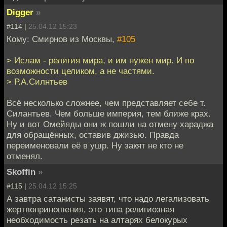
Digger
»
#114 |
25.04.12 15:23
Кому: Смирнов из Москвы,
#105
> Ислам - религия мира, и им нужен мир. И по
возможности целиком, а не частями.
> Р.А.Силнтьев
Всё несколько сложнее, чем представляет себе т.
Силантьев. Чем больше империя, тем ближе крах.
Ну и вот Омейяды они ж пошли на отмену хараджа
для обращённых, оставив джизью. Правда
переименовали её в ушр. Ну закят не кто не
отменял.
Skoffin
»
#115 |
25.04.12 15:25
А завтра сатанисты заявят, что надо легализовать
жертвоприношения, это типа религиозная
необходимость резать на алтарях белокурых