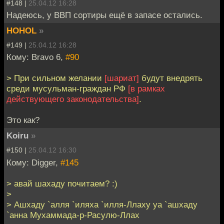
#148 |
25.04.12 16:28
Надеюсь, у ВВП сортиры ещё в запасе остались.
HOHOL
»
#149 |
25.04.12 16:28
Кому: Bravo 6,
#90
> При сильном желании
[шариат]
будут внедрять
среди мусульман-граждан РФ
[в рамках
действующего законодательства]
.
Это как?
Koiru
»
#150 |
25.04.12 16:30
Кому: Digger,
#145
> авай шахаду почитаем? :)
>
> Ашхаду `алля `иляха `илля-Ллаху уа `ашхаду
`анна Мухаммада-р-Расулю-Ллах