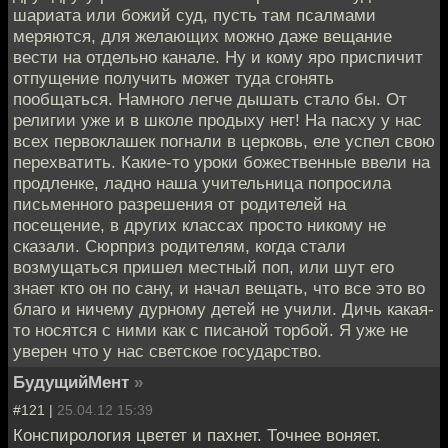
шариата или божий суд, пусть там псалмами
меряются, для желающих можно даже вещание
вести на отдельно канале. Ну и кому яро приспичит
отпущение получить может туда сгонять
пообщаться. Намного легче дышать стало бы. От
религии уже и в школе продыху нет! На пасху у нас
всех первоклашек погнали в церковь, еле успел свою
перехватить. Какие-то уроки божественные ввели на
продленке, ладно наша учительница попросила
письменного разрешения от родителей на
посещение, в других классах просто никому не
сказали. Сюрприз родителям, когда стали
возмущаться пришел местный поп, или шут его
знает кто он по сану, и начал вещать, что все это во
благо и ничему дурному детей не учили. Дичь какая-
то носятся с ними как с писаной торбой. Я уже не
уверен что у нас светское государство.
БудущийМент
»
#121 |
25.04.12 15:39
Конспирология цветет и пахнет. Точнее воняет.