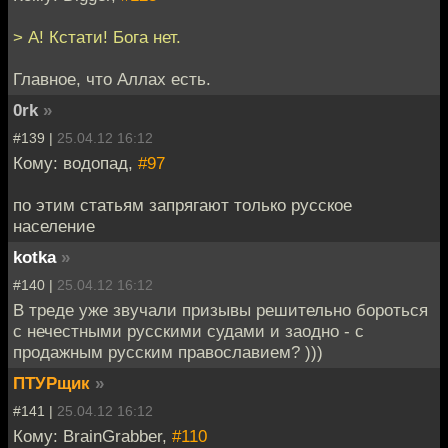
> А! Кстати! Бога нет.
Главное, что Аллах есть.
0rk
»
#139 |
25.04.12 16:12
Кому: водопад,
#97
по этим статьям запрягают только русское
население
kotka
»
#140 |
25.04.12 16:12
В треде уже звучали призывы решительно бороться
с нечестными русскими судами и заодно - с
продажным русским православием? )))
ПТУРщик
»
#141 |
25.04.12 16:12
Кому: BrainGrabber,
#110