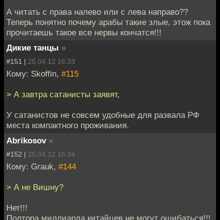
А читать с права налево или с лева направо??
Теперь понятно почему арабы такие злые, этож пока
прочитаешь такое все нервы кончатся!!!
Дикие танцы
»
#151 |
25.04.12 16:33
Кому: Skoffin,
#115
> А завтра сатанисты заявят,
У сатанистов не совсем удобные для развала РФ
места компактного проживания.
Abrikosov
»
#152 |
25.04.12 16:34
Кому: Grauk,
#144
> А не Вишну?
Нет!!!
Полтора миллиарда китайцев не могут ошибаться!!!