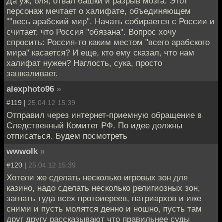
Да уж, бля, отвал башки и разрыв мозга. Этот
персонаж мечтает о халифате, объединяющем
""весь арабский мир". Начать собирается с России и
считает, что Россия "обязана". Вопрос хочу
спросить: Россия-то каким местом "всего арабского
мира" касается? И еще, кто ему сказал, что нам
халифат нужен? Наглость, сука, просто
зашкаливает.
alexphoto96
»
#119 |
25.04.12 15:39
Отправил через интернет-приемную обращение в
Следственный Комитет РФ. По идее должны
отписаться. Будем посмотреть
wwwolk
»
#120 |
25.04.12 15:39
Хотели же сделать несколько игровых зон для
казино, надо сделать несколько религиозных зон,
загнать туда всех протоиереев, патриархов и иже
сними и пусть молятся денно и ношно, пусть там
друг другу рассказывают что правильнее суды