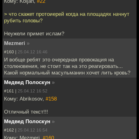
Кому: Koljan,
#22
> что скажет протоиерей когда на площадях начнут
рубить головы?
Неужели примет ислам?
Mezmeri
»
#160 |
25.04.12 16:46
И вобще ребят это очередная провокация на
столкновения, не стоит так на это реагировать...
Какой нормальный масульманин хочет лить кровь?
Медвед Полоскун
»
#161 |
25.04.12 16:52
Кому: Abrikosov,
#158
Отличный текст!!!
Медвед Полоскун
»
#162 |
25.04.12 16:54
Кому: Mezmeri,
#160