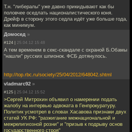
Т.н. "либералы" уже давно прикидывают как бы
половчее оседлать националистического коня.
Дрейф в сторону этого седла идёт уже больше года,
как минимум.
Домосед
»
#124 |
25.04.12 15:48
А тем временем в секс-скандале с охраной Б.Обамы
"нашли" русских шпионок. ФСБ дотянулось.
http://top.rbc.ru/society/25/04/2012/648042.shtml
vladmarc92
»
#125 |
25.04.12 15:52
>Сергей Митрохин объявил о намерении подать
жалобу на интервью адвоката в Генпрокуратуру.
Политик усмотрел в словах Хасавова признаки двух
статей УК РФ: "разжигание межнациональной и
межрелигиозной розни" и "призыв к подрыву основ
государственного строя"