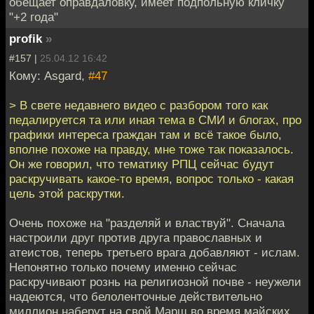
обещает оправдаловку, имеет подпольную кличку
"+2 года"
profik
»
#157 |
25.04.12 16:42
Кому: Asgard,
#47
> В свете недавнего видео с разбором того как
педалируется та или иная тема в СМИ и блогах, про
графики интереса граждан там и всё такое было,
вполне похоже на правду, мне тоже так показалось.
Он же говорил, что тематику РПЦ сейчас будут
раскручивать какое-то время, вопрос только - какая
цель этой раскрутки.
Очень похоже на "разделяй и властвуй". Сначала
настроили друг против друга православных и
атеистов, теперь третьего врага добавляют - ислам.
Непонятно только почему именно сейчас
раскручивают рознь на религиозной почве - неужели
надеются, что белоленточные действительно
миллион наберут на свой Марш во время майских