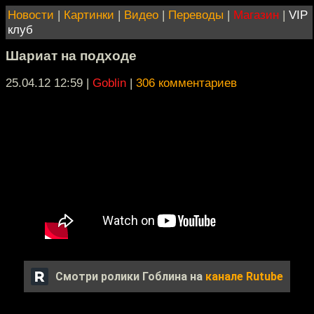
Новости
|
Картинки
|
Видео
|
Переводы
|
Магазин
|
VIP
клуб
Шариат на подходе
25.04.12 12:59
|
Goblin
|
306 комментариев
Смотри ролики Гоблина на
канале Rutube