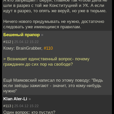
А кто запрещает? Веруй, главное так чтобы дела не
шли в разрез с той же Конституцией и УК. А если
идут в разрез, то опять же веруй, но уже в тюрьме.
Ничего нового придумывать не нужно, достаточно
следовать уже имеющимся правилам.
Бешеный прапор
»
#112 |
25.04.12 15:22
Кому: BrainGrabber,
#110
> Возникает единственный вопрос- почему
гражданин до сих пор на свободе?
Ещё Маяковский написал по этому поводу: "Ведь
если звёзды зажигают - значит, это кому-нибудь
нужно"
Klan Aler-Li
»
#113 |
25.04.12 15:22
Один вопрос: кто пустил?