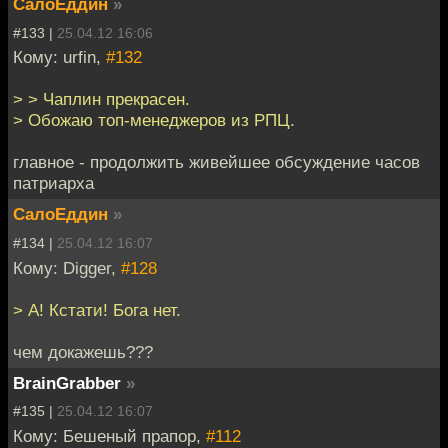
СалоЕддин
»
#133 |
25.04.12 16:06
Кому: urfin,
#132
> > Чаплин прекрасен.
> Обожаю топ-менеджеров из РПЦ.
главное - продолжить живейшее обсуждение часов
патриарха
СалоЕддин
»
#134 |
25.04.12 16:07
Кому: Digger,
#128
> А! Кстати! Бога нет.
чем докажешь???
BrainGrabber
»
#135 |
25.04.12 16:07
Кому: Бешеный прапор,
#112