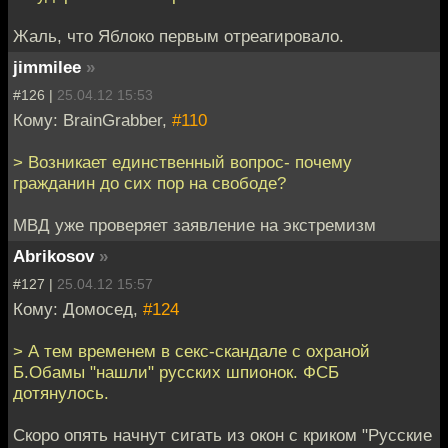
Жаль, что Яблоко первым отреагировало.
jimmilee
»
#126 |
25.04.12 15:53
Кому: BrainGrabber,
#110
> Возникает единственный вопрос- почему
гражданин до сих пор на свободе?
МВД уже проверяет заявление на экстремизм
Abrikosov
»
#127 |
25.04.12 15:57
Кому: Домосед,
#124
> А тем временем в секс-скандале с охраной
Б.Обамы "нашли" русских шпионок. ФСБ
дотянулось.
Скоро опять начнут сигать из окон с криком "Русские