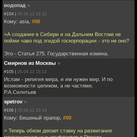
водопад
»
#104 |
25.04.12 15:12
Кому: asia,
#98
>А создание в Сибири и на Дальнем Востоке не
пойми чаво под эгидой госкорпорации - это не оно?
Это - Статья 275. Государственная измена.
Смирнов из Москвы
»
#105 |
25.04.12 15:13
Ислам - религия мира, и им нужен мир. И по
возможности целиком, а не частями.
Р.А.Силнтьев
spetrov
»
#106 |
25.04.12 15:14
Кому: Бешеный прапор,
#99
> Теперь обком делает ставку на разжигание
межнациональных конфликтов в России.