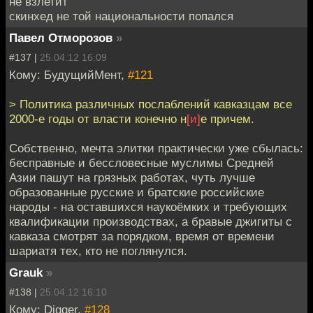
не взлетит
скинхед не той национальности попался
Павел Отморозов
»
#137 |
25.04.12 16:09
Кому: БудущийМент,
#121
> Политика различных послаблений кавказцам все
2000-е годы от власти конечно н
[и]
е причем.
Собственно, мечта элитки практически уже сбылась:
бесправные и бессловесные муслимы Средней
Азии пашут на грязных работах, чуть лучше
образованные русские и братские российские
народы - на оставшихся наукоёмких и требующих
квалификации производствах, а бравые джигиты с
кавказа смотрят за порядком, время от времени
шариатя тех, кто не поглянулся.
Grauk
»
#138 |
25.04.12 16:10
Кому: Digger,
#128