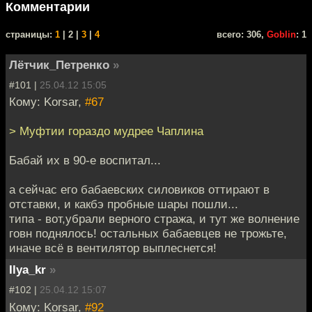
Комментарии
cтраницы:
1
| 2 |
3
|
4
всего: 306,
Goblin
: 1
Лётчик_Петренко
»
#101 |
25.04.12 15:05
Кому: Korsar,
#67
> Муфтии гораздо мудрее Чаплина
Бабай их в 90-е воспитал...
а сейчас его бабаевских силовиков оттирают в
отставки, и какбэ пробные шары пошли...
типа - вот,убрали верного стража, и тут же волнение
говн поднялось! остальных бабаевцев не трожьте,
иначе всё в вентилятор выплеснется!
Ilya_kr
»
#102 |
25.04.12 15:07
Кому: Korsar,
#92