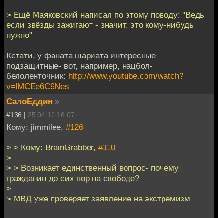
> Ещё Маяковский написал по этому поводу: "Ведь
если звёзды зажигают - значит, это кому-нибудь
нужно"
Кстати, у фаната шариата интересные
подзащитные- вот, например, нацбол-
белоленточник:
http://www.youtube.com/watch?
v=lMCEe6C9Nes
СалоЕддин
»
#136 |
25.04.12 16:07
Кому: jimmilee,
#126
> > Кому: BrainGrabber,
#110
>
> > Возникает единственный вопрос- почему
гражданин до сих пор на свободе?
>
> МВД уже проверяет заявление на экстремизм