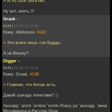
> А! Кстати! Бога нет.
Ну вот, опять !!!
Grauk
»
#144 |
25.04.12 16:20
Кому: Abrikosov,
#142
> Это всего лишь сон Будды.
А не Вишну?
Digger
»
#145 |
25.04.12 16:24
Кому: Grauk,
#138
> Главное, что Аллах есть.
Давай шахаду почитаем? :)
Ашхаду `алля `иляха `илля-Ллаху уа `ашхаду `анна
Мухаммада-р-Расулю-Ллах