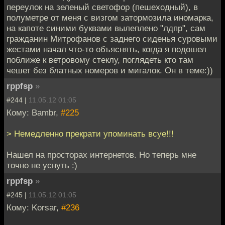
переулок на зеленый светофор (пешеходный), в
полуметре от меня с визгом затормозила иномарка,
на капоте синими буквами вылеплено "лдпр", сам
гражданин Митрофанов с заднего сиденья суровыми
жестами начал что-то объяснять, когда я подошел
поближе к ветровому стеклу, поглядеть кто там
чешет без блатных номеров и мигалок. Он в теме:))
rppfsp
»
#244 |
11.05.12 01:05
Кому: Bambr,
#225
> Немедленно прекрати упоминать всуе!!!
Нашел на просторах интернетов. Но теперь мне
точно не уснуть :)
rppfsp
»
#245 |
11.05.12 01:05
Кому: Korsar,
#236