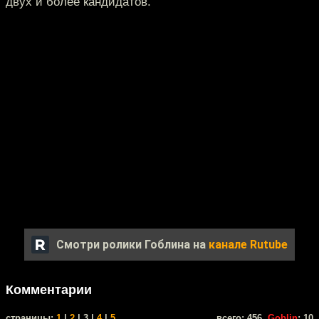
двух и более кандидатов.
Смотри ролики Гоблина на
канале Rutube
Комментарии
cтраницы:
1
|
2
| 3 |
4
|
5
всего: 456,
Goblin
: 10