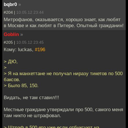
bqbr0
»
#204 |
10.05.12 23:44
Митрофанов, оказывается, хорошо знает, как любят
в Москве и как любят в Питере. Опытный гражданин!
Goblin
»
#205 |
10.05.12 23:45
Кому: luckas,
#196
> ДЮ,
>
> Я на манхеттане не получал ниразу тикетов по 500
баксов.
> Было 85, 150.
Видать, не там ставил!!!
Местные граждане утверждали про 500, самого меня
там никто не штрафовал.
> Штраф в 500 ето уже если отбуксуют на