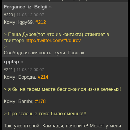
Ferganec_iz_Belgii
»
#220 |
11.05.12 00:07
Кому: iggy69,
#212
> Паша Дуров(тот что из контакта) отжигает в
твиттере
http://twitter.com/#!/durov
>
Свободная личность, хули. Говнюк.
rppfsp
»
#221 |
11.05.12 00:07
Кому: Борода,
#214
> я бы на твоем месте беспокоился из-за зеленых!
Кому: Bambr,
#178
> Про зелёные тоже было смешно!!!
Так, уже второй. Камрады, поясните! Может у меня