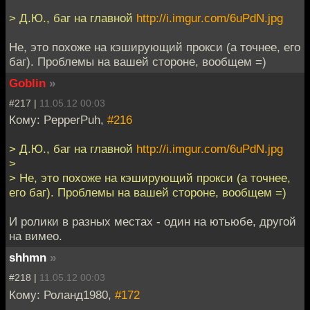
> Д.Ю., баг на главной
http://i.imgur.com/6uPdN.jpg
Не, это похоже на кэширующий прокси (а точнее, его
баг). Проблемы на вашей стороне, вообщем =)
Goblin
»
#217 |
11.05.12 00:03
Кому: PepperPuh,
#216
> Д.Ю., баг на главной
http://i.imgur.com/6uPdN.jpg
>
> Не, это похоже на кэширующий прокси (а точнее,
его баг). Проблемы на вашей стороне, вообщем =)
И ролики в разных местах - один на ютьюбе, другой
на вимео.
shhmn
»
#218 |
11.05.12 00:03
Кому: Роланд1980,
#172