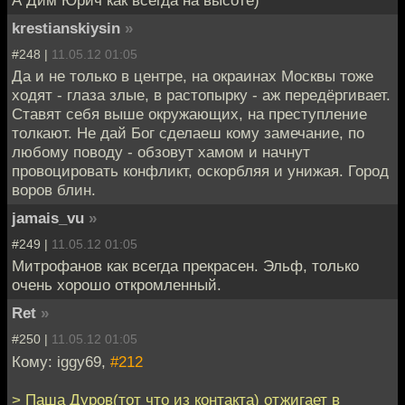
А Дим Юрич как всегда на высоте)
krestianskiysin
»
#248 |
11.05.12 01:05
Да и не только в центре, на окраинах Москвы тоже
ходят - глаза злые, в растопырку - аж передёргивает.
Ставят себя выше окружающих, на преступление
толкают. Не дай Бог сделаеш кому замечание, по
любому поводу - обзовут хамом и начнут
провоцировать конфликт, оскорбляя и унижая. Город
воров блин.
jamais_vu
»
#249 |
11.05.12 01:05
Митрофанов как всегда прекрасен. Эльф, только
очень хорошо откромленный.
Ret
»
#250 |
11.05.12 01:05
Кому: iggy69,
#212
> Паша Дуров(тот что из контакта) отжигает в