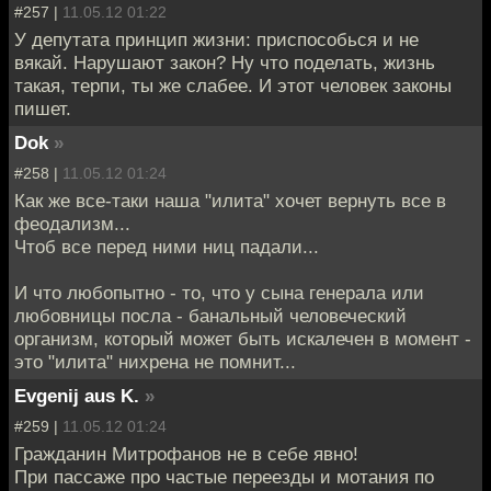
#257 |
11.05.12 01:22
У депутата принцип жизни: приспособься и не
вякай. Нарушают закон? Ну что поделать, жизнь
такая, терпи, ты же слабее. И этот человек законы
пишет.
Dok
»
#258 |
11.05.12 01:24
Как же все-таки наша "илита" хочет вернуть все в
феодализм...
Чтоб все перед ними ниц падали...
И что любопытно - то, что у сына генерала или
любовницы посла - банальный человеческий
организм, который может быть искалечен в момент -
это "илита" нихрена не помнит...
Evgenij aus K.
»
#259 |
11.05.12 01:24
Гражданин Митрофанов не в себе явно!
При пассаже про частые переезды и мотания по