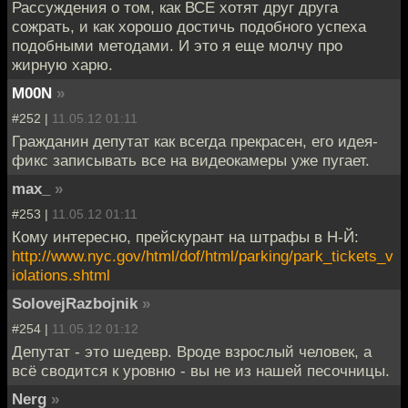
Рассуждения о том, как ВСЕ хотят друг друга
сожрать, и как хорошо достичь подобного успеха
подобными методами. И это я еще молчу про
жирную харю.
M00N
»
#252 |
11.05.12 01:11
Гражданин депутат как всегда прекрасен, его идея-
фикс записывать все на видеокамеры уже пугает.
max_
»
#253 |
11.05.12 01:11
Кому интересно, прейскурант на штрафы в Н-Й:
http://www.nyc.gov/html/dof/html/parking/park_tickets_v
iolations.shtml
SolovejRazbojnik
»
#254 |
11.05.12 01:12
Депутат - это шедевр. Вроде взрослый человек, а
всё сводится к уровню - вы не из нашей песочницы.
Nerg
»