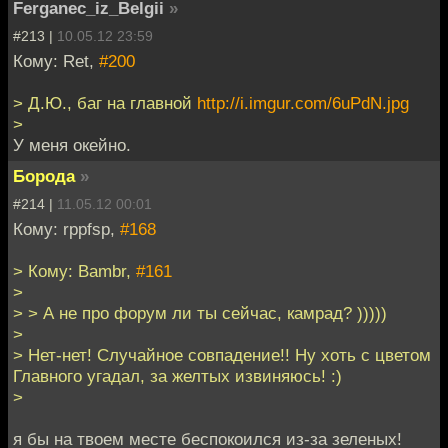
Ferganec_iz_Belgii
»
#213 |
10.05.12 23:59
Кому: Ret,
#200
> Д.Ю., баг на главной
http://i.imgur.com/6uPdN.jpg
>
У меня окейно.
Борода
»
#214 |
11.05.12 00:01
Кому: rppfsp,
#168
> Кому: Bambr,
#161
>
> > А не про форум ли ты сейчас, камрад? )))))
>
> Нет-нет! Случайное совпадение!! Ну хоть с цветом
Главного угадал, за желтых извиняюсь! :)
>
я бы на твоем месте беспокоился из-за зеленых!