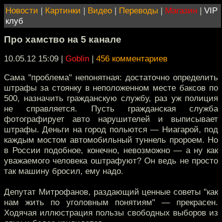
Новости
|
Картинки
|
Видео
|
Переводы
|
Магазин
|
VIP
клуб
Про хамство на 5 канале
10.05.12 15:09
|
Goblin
|
456 комментариев
Сама "проблема" непонятная: достаточно определить
штрафы за стоянку в неположенном месте баксов по
500, назначить гражданскую службу, раз уж полиция
не справляется. Пусть гражданская служба
фотографирует авто нарушителей и выписывает
штрафы. Деньги на город польются — Ниагарой, под
каждым мостом автомобильный туннель пророем. Но
в России подобное, конечно, невозможно — а ну как
уважаемого человека оштрафуют? Он ведь не просто
так машину бросил, ему надо.
Депутат Митрофанов, раздающий ценные советы "как
нам жить по уголовным понятиям" — прекрасен.
Ходячая иллюстрация пользы свободных выборов из