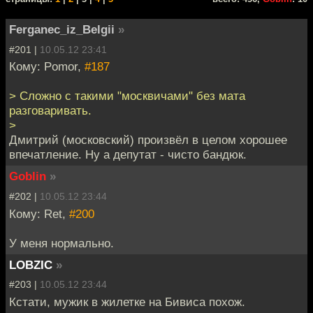
Ferganec_iz_Belgii
»
#201 |
10.05.12 23:41
Кому: Pomor,
#187
> Сложно с такими "москвичами" без мата
разговаривать.
>
Дмитрий (московский) произвёл в целом хорошее
впечатление. Ну а депутат - чисто бандюк.
Goblin
»
#202 |
10.05.12 23:44
Кому: Ret,
#200
У меня нормально.
LOBZIC
»
#203 |
10.05.12 23:44
Кстати, мужик в жилетке на Бивиса похож.