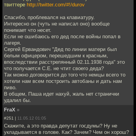
твиттере
http://twitter.com/#!/durov
Спасибо, проблевался на клавиатуру.
Интересно он (чуть не написал оно) вообще
понимает что несет.
Если не ошибаюсь его дед после войны попал в
лагеря.
Сергей Ервандович "Дед по линии матери был
белым офицером, перешедшим к красным,
впоследствии расстрелянный 02.11.1938 года" это
что получается С.Е. не чтит своего деда?
Так можно договорится до того что немцы всего то
хотели нам всем построить автобаны и дать нам
пиво.
В общем, Паша идет нахуй, жаль нет странички
удалил бы.
FraX
»
#251 |
11.05.12 01:05
Скажите, а это правда депутат госдумы? Ну не
укладывается в голове. Как? Зачем? Чем он хорош?