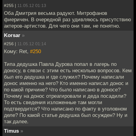
#255 |
11.05.12 01:13
Оба Дмитрия весьма радуют. Митрофанов
фиеричен. В очередной раз удивляюсь присутствию
актеров-артистов. Для чего они там, не понятно.
Korsar
»
#256 |
11.05.12 01:14
Кому: Ret,
#250
Типа дедушка Павла Дурова попал в лагерь по
доносу, в сявзи с этим есть несколько вопросов. Кем
был его дедушка и где служил? Почему написали
донос именно на него? Кто именно написал донос и
по какой причине? Что было написано в доносе?
Почему на донос отреагировали и деда посадили?
То есть сведения изложенные там могли
подтвердится? Что написано по факту в уголовном
деле? По какой статье дедушка был осужден? Ну и
так далее.
Timus
»