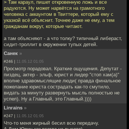
> Там караул, пишет откровенную ложь и все
радуются. Ну может нарвётся на грамотного
человека с аккаунтом в Твиттере, который ему с
указкой всё объяснит. Точнее даже не ему, а тем
гражданам вокруг, которые читают.
а там объясняют - а что толку? типичный либераст,
сидит-троллит в окружении тупых детей.
Санек
»
#246 |
11.05.12 01:05
Просмотр порадовал. Краткие ощущения. Депутат -
пиздец, актер - эльф, юрист и лидер "стоп хам(а)"
вполне здравомыслящие люди( правда финальное
пожелание юриста сострадать как-то смутило,
видать за минуту развернуть мысль полностью не
успел). Ну а Главный, это Главный.))))
Linrains
»
#247 |
11.05.12 01:05
Что-то меня жирный бесил всю передачу.