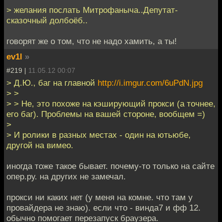
> желания послать Митрофаныча..Депутат-
сказочный долбоёб..
говорят же о том, что не надо хамить, а ты!
ev1l
»
#219 |
11.05.12 00:07
> Д.Ю., баг на главной
http://i.imgur.com/6uPdN.jpg
> >
> > Не, это похоже на кэширующий прокси (а точнее,
его баг). Проблемы на вашей стороне, вообщем =)
>
> И ролики в разных местах - один на ютьюбе,
другой на вимео.
иногда тоже такое бывает. почему-то только на сайте
опер.ру. на других не замечал.
прокси ни каких нет (у меня на комне. что там у
провайдера не знаю). если что - винда7 и фф 12.
обычно помогает перезапуск браузера.