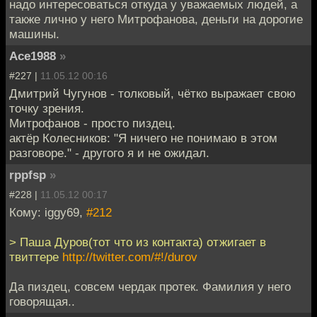
надо интересоваться откуда у уважаемых людей, а
также лично у него Митрофанова, деньги на дорогие
машины.
Ace1988
»
#227 |
11.05.12 00:16
Дмитрий Чугунов - толковый, чётко выражает свою
точку зрения.
Митрофанов - просто пиздец.
актёр Колесников: "Я ничего не понимаю в этом
разговоре." - другого я и не ожидал.
rppfsp
»
#228 |
11.05.12 00:17
Кому: iggy69,
#212
> Паша Дуров(тот что из контакта) отжигает в
твиттере
http://twitter.com/#!/durov
Да пиздец, совсем чердак протек. Фамилия у него
говорящая..