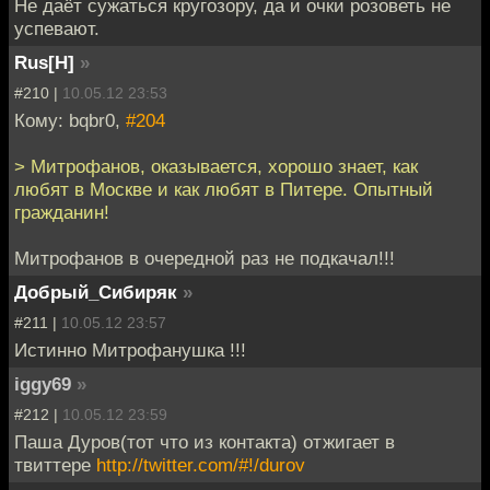
Не даёт сужаться кругозору, да и очки розоветь не
успевают.
Rus[H]
»
#210 |
10.05.12 23:53
Кому: bqbr0,
#204
> Митрофанов, оказывается, хорошо знает, как
любят в Москве и как любят в Питере. Опытный
гражданин!
Митрофанов в очередной раз не подкачал!!!
Добрый_Сибиряк
»
#211 |
10.05.12 23:57
Истинно Митрофанушка !!!
iggy69
»
#212 |
10.05.12 23:59
Паша Дуров(тот что из контакта) отжигает в
твиттере
http://twitter.com/#!/durov