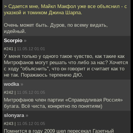
> Сдается мне, Майкл Макфол уже все объяснил - с
указкой и томиком Джина Шарпа.
Очень может быть. Дуров, по всему видать,
идейный.
Scorpio
»
#241 |
11.05.12 01:01
У меня только у одного такое чувство, как такие как
Митрофанов могут решать что либо за нас? Хочется
с ходу "объяснить", что он говорит и считает как то
не так. Поражаюсь терпению ДЮ.
wodka
»
#242 |
11.05.12 01:05
Митрофанов член партии «Справедливая Россия»
бугага. Всё чиста, конкретно по понятиям)
slonyara
»
#243 |
11.05.12 01:05
Помнится в году 2009 шел пересекал Газетный