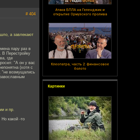
Атака БПЛА на Геленджик и
# 404
открытие Ормузского пролива
шло, а завлекают
мена пару раз в
. В Перестройку
ва, где
осил: "А он у вас
Клеопатра, часть 2: финансовое
епонятна (хотя с
болото
, "не возмущались
 православным
Картинки
ии и пр.
 Но какой -то