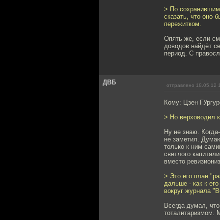
> По сохранившим
сказать, что оно 
пережитком.
Опять же, если см
доводов найдёт се
период. С правосл
ДВБ
отправлено 18.05.12 
Кому: Цзен ГУргу
> Но верховодил к
Ну не знаю. Когда
не заметил. Думаю
только к ним сами
светлого капитал
вместо ревизиониз
> Это его план "р
дальше - как к ег
вокруг журнала "В
Всегда думал, что
тоталитаризмом. М