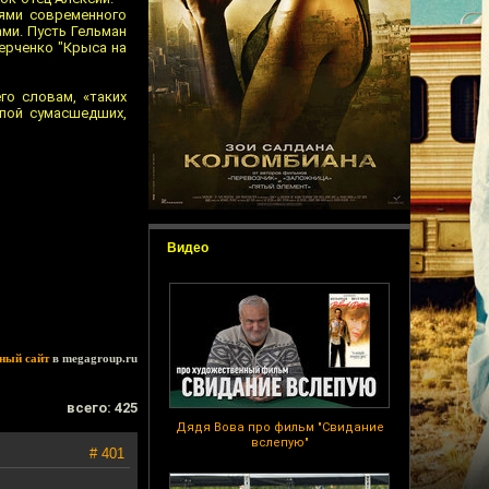
иями современного
ми. Пусть Гельман
ерченко "Крыса на
го словам, «таких
лпой сумасшедших,
Видео
ный сайт
в megagroup.ru
всего: 425
Дядя Вова про фильм "Свидание
вслепую"
# 401