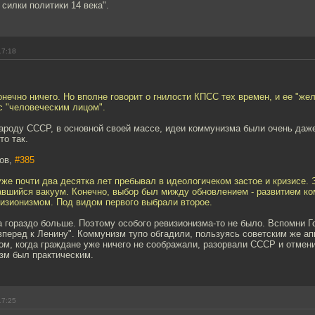
 силки политики 14 века".
17:18
нечно ничего. Но вполне говорит о гнилости КПСС тех времен, и ее "же
с "человеческим лицом".
народу СССР, в основной своей массе, идеи коммунизма были очень даже
то так.
ров,
#385
же почти два десятка лет пребывал в идеологичеком застое и кризисе.
авшийся вакуум. Конечно, выбор был мижду обновлением - развитием к
визионизмом. Под видом первого выбрали второе.
а гораздо больше. Поэтому особого ревизионизма-то не было. Вспомни Г
 вперед к Ленину". Коммунизм тупо обгадили, пользуясь советским же а
ом, когда граждане уже ничего не соображали, разорвали СССР и отмен
зм был практическим.
17:25