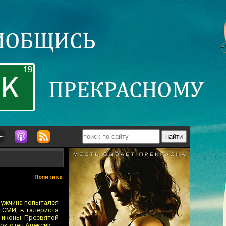
Политика
 мужчина попытался
 СМИ, в галериста
ь иконы Пресвятой
ок отец Алексий. –