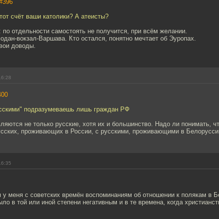
#396
этот счёт ваши католики? А атеисты?
: по отдельности самостоять не получится, при всём желании.
одан-вокзал-Варшава. Кто остался, понятно мечтает об Эуропах.
вои доводы.
16:28
400
усскими" подразумеваешь лишь граждан РФ
яются не только русские, хотя их и большинство. Надо ли понимать, ч
усских, проживающих в России, с русскими, проживающими в Белоруссии
16:35
 у меня с советских времён воспоминаниям об отношении к полякам в Б
было в той или иной степени негативным и в те времена, когда христианс