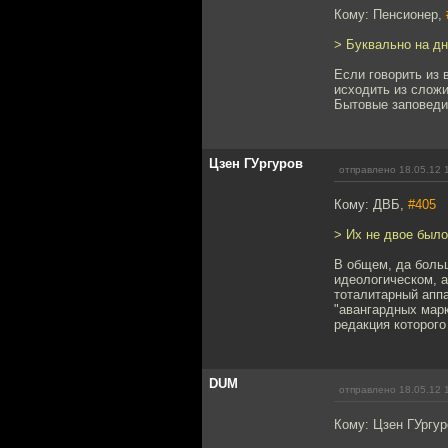
Кому: Пенсионер,
> Буквально на дн
Если говорить из 
исходить из сложи
Бытовые заповеди
Цзен ГУргуров
отправлено 18.05.12 
Кому: ДВБ,
#405
> Их не двое было
В общем, да больш
идеологическом, а
тоталитарный аппар
"авангардных мар
редакция которого
DUM
отправлено 18.05.12 
Кому: Цзен ГУргу