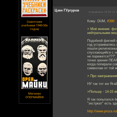
Цзен ГУргуров
отправлено 18.05.12 
Кому: DUM,
#390
Советские
учебники 1940-50х
> Моё мнение: фо
годов
нейтральными вещ
Подобной фигней с
год устраивались 
пошли религиозны
спускающийся с не
не порежется???".
точки зрения ПЕАР
когда попирали со
символам от той ж
> Про заигрывани
НУ так тот же Ягай
>Польшу - 14-15 в
Магазин
ОПЕРМАЙКИ
Я так попытался б
"экстркат" есть зд
http://www.proza.ru