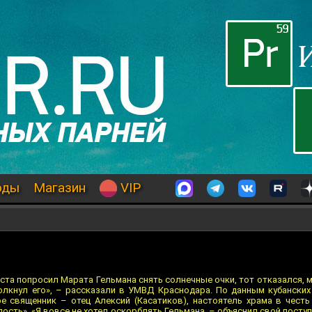
оды
Магазин
VIP
ь
еста попросил Марата Гельмана снять солнечные очки, тот отказался,
толкнул его», – рассказали в УМВД Краснодара. По данным кубанских
е священник – отец Алексий (Касатиков), настоятель храма в чест
сть». «Я вовсе не хотел оскорблять Гельмана, – объяснил свой поступ