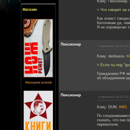
Кому: Пенсионер,
Магазин
> Что говорят на 
Как атеист говорю
Католикам да, чем
Я не опровергаю т
Пенсионер
отправлено 18.05.12 
Кому: deribasov,
#
> Если ты под "р
Гражданами РФ явл
об объединении р
Империя ножей
Пенсионер
отправлено 18.05.12 
Кому: DUM,
#401
По сохранившимся
сказать, что оно 
пережитком.