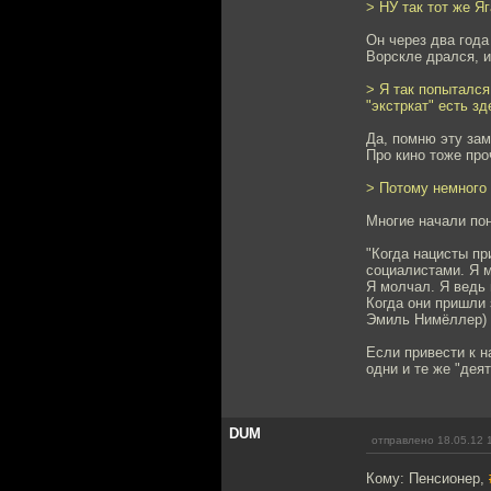
> НУ так тот же Яг
Он через два года
Ворскле дрался, и
> Я так попытался
"экстркат" есть зд
Да, помню эту зам
Про кино тоже про
> Потому немного 
Многие начали пон
"Когда нацисты пр
социалистами. Я 
Я молчал. Я ведь 
Когда они пришли 
Эмиль Нимёллер)
Если привести к 
одни и те же "дея
DUM
отправлено 18.05.12 
Кому: Пенсионер,