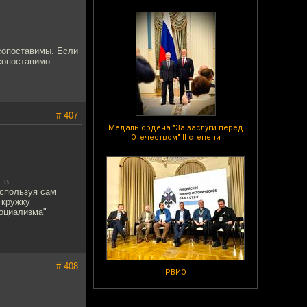
есопоставимы. Если
сопоставимо.
# 407
Медаль ордена "За заслуги перед
Отечеством" II степени
 в
используя сам
 кружку
социализма"
# 408
РВИО