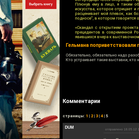
Плюнув ему в лицо, я таким о
искусства, которое отрицает и
расценивает мой плевок, как б
подносе", в котором говорится о
«Скандал с открытием проекта 
прецедентов в современной Рос
явившихся вчера к выставочному
Гельмана поприветствовали 
Обязательно, обязательно надо разо
Кто устраивает такие выставки, кто н
Комментарии
cтраницы:
1
|
2
|
3
|
4
| 5
DUM
отправлено 18.05.12 