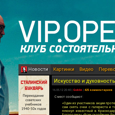
Картинки
Видео
Перев
Новости
Искусство и духовност
16.05.12 20:40 |
Goblin
|
425 комментариев
С мест сообщают:
«Один из участников акции прот
сам снять очки с галериста и 
плюнул известный в Краснодар
Богородицы «Всех скорбящих Радо