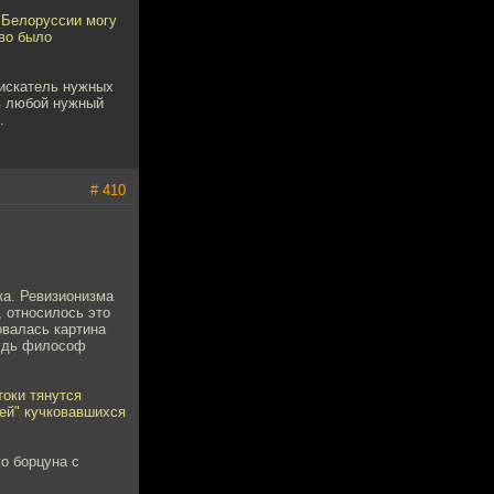
 Белоруссии могу
тво было
 искатель нужных
 в любой нужный
.
# 410
ка. Ревизионизма
 относилось это
овалась картина
будь философ
токи тянутся
лей" кучковавшихся
о борцуна с