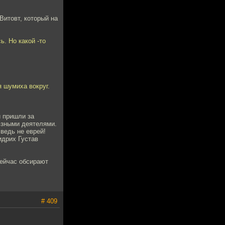
Витовт, который на
ь. Но какой -то
я шумиха вокруг.
и пришли за
юзными деятелями.
ведь не еврей!
идрих Густав
сейчас обсирают
# 409