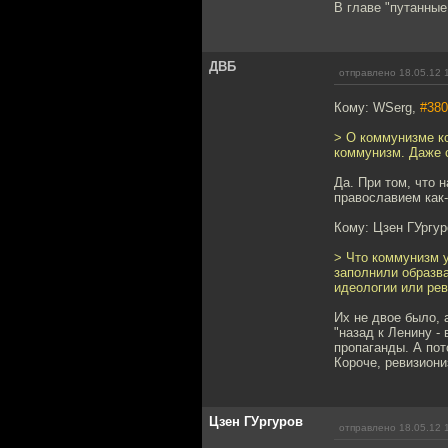
В главе "путанные
ДВБ
отправлено 18.05.12 
Кому: WSerg,
#380
> О коммунизме ко
коммунизм. Даже 
Да. При том, что 
православием как-
Кому: Цзен ГУргу
> Что коммунизм у
заполнили образв
идеологии или ре
Их не двое было, 
"назад к Ленину -
пропаганды. А пот
Короче, ревизиони
Цзен ГУргуров
отправлено 18.05.12 