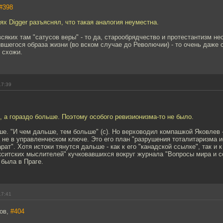
#398
ях Digger разъяснял, что такая аналогия неуместна.
всяких там "сатусов веры" - то да, старообрядчество и протестантизм н
вшегося образа жизни (во вском случае до Револючии) - то очень даже 
 схожи.
17:39
, а гораздо больше. Поэтому особого ревизионизма-то не было.
е. "И чем дальше, тем больше" (с). Но верховодил компашкой Яковлев -
 не в управленческом ключе. Это его план "разрушения тоталитаризма 
ат". Хотя истоки тянутся дальше - как к его "канадской ссылке", так и к
кситских мыслителей" кучковавшихся вокруг журнала "Вопросы мира и 
 была в Праге.
17:41
ров,
#404