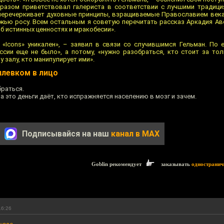
бразом приветствовал галериста в соответствии с лучшими традиц
 перечеркивает духовные принципы, взращиваемые Православием века
ожью росу. Всем остальным я советую перечитать рассказ Аркадия Ав
б истинных ценностях и мракобесии».
«Icons» уникален», – заявил в связи со случившимся Гельман. По е
сии еще не было», а потому, «нужно разобраться, кто стоит за то
 залу, кто манипулирует ими».
плевком в лицо
браться.
а это деньги даёт, кто испражняется населению в мозг и зачем.
Подписывайся на наш
канал в MAX
Goblin рекомендует
заказывать
одностранич
16:26