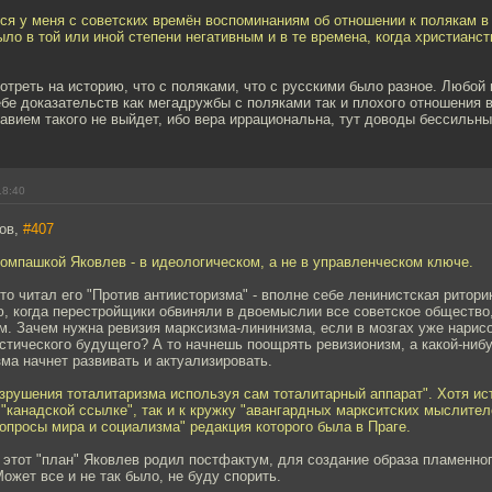
ся у меня с советских времён воспоминаниям об отношении к полякам в
было в той или иной степени негативным и в те времена, когда христианс
отреть на историю, что с поляками, что с русскими было разное. Любой
бе доказательств как мегадружбы с поляками так и плохого отношения
авием такого не выйдет, ибо вера иррациональна, тут доводы бессильны
18:40
ров,
#407
омпашкой Яковлев - в идеологическом, а не в управленческом ключе.
-то читал его "Против антиисторизма" - вполне себе ленинистская ритори
, когда перестройщики обвиняли в двоемыслии все советское общество,
м. Зачем нужна ревизия марксизма-лининизма, если в мозгах уже нарис
истического будущего? А то начнешь поощрять ревизионизм, а какой-ни
ма начнет развивать и актуализировать.
азрушения тоталитаризма используя сам тоталитарный аппарат". Хотя ис
о "канадской ссылке", так и к кружку "авангардных маркситских мыслите
опросы мира и социализма" редакция которого была в Праге.
 этот "план" Яковлев родил постфактум, для создание образа пламенног
ожет все и не так было, не буду спорить.