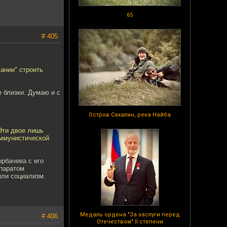
65
# 405
лании" строить
 близки. Думаю и с
Остров Сахалин, река Найба
 Эти двое лишь
оммунистической
орбачева с его
ппаратом
или социализм.
Медаль ордена "За заслуги перед
# 406
Отечеством" II степени