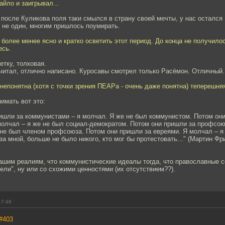
айло и заигрывал...
 после Куликова поля таки смылся в страну своей мечты, у нас остался 
 не один, многим пришлось поумирать.
 более менее ясно и кратко осветить этот период. До конца не получилос
есь.
етку, толковая.
читал, отлично написано. Куросавы смотрел только Расёмон. Отличный.
непонятна (хотя с точки зрения ПЕАРа - очень даже понятна) теперешня
имать вот это:
ишли за коммунистами – я молчал. Я же не был коммунистом. Потом он
молчал – я же не был социал-демократом. Потом они пришли за профсо
не был членом профсоюза. Потом они пришли за евреями. Я молчал – я 
за мной, больше не было никого, кто мог бы протестовать..." (Мартин Фр
нашим реалиям, что коммунистические идеалы тогда, что православные 
тели", ну или со схожими ценностями (их отсутствием??).
17:48
#403