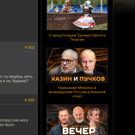
О предстоящем Турнире Святого
Георгия
# 402
то ты ведёшь речь
 и на Украине?
Признание Меркель и
возвращение России в большой
спорт
# 403
елоруссии могу
тво было