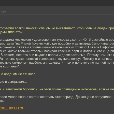
17:16
тографии всякой пакости спецом не выставляют, чтоб больше людей при
ами типа этой.
традала московкая художесвенная тусовка уже лет 40. В застойные вре
выставки "на Малой Грузинской", где подобного авангарда было навалом
е сюжеты. Скажем вполне иконно-канонический триптих Никаса Сафроно
бес Иисус голыми стопами попирал красные серп и молот. Я его еще спр
 В общем, все это они выдают валом и десятилетиями. Потому немного н
а - очень даже понятна) теперешняя шумиха вокруг. Потому я и написал
весткие символы - наоборт, аплодирвали - так и получите по полной по
е компании".
я с орденом не слышал.
ло и заигрывал...
в. с тевтонами боролись, на этой почве совпадение интересов, всякие ун
олее менее ясно и кратко осветить этот период. До конца не получилось.
есь.
/2010/10/30/179