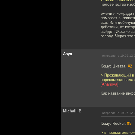
человечество изо
ежели я комрада п
помогает выживать
все. Или дебилушк
действий, от кот
выйдет. Жестко зв
голову. Через это
Asya
отправлено 19.05.12 
Кому: Цитата,
#2
> Проживающий в 
порекомендовала 
[Ananova]
.
Как название инф
Michail_B
отправлено 19.05.12 
Кому: Reckuf,
#9
> в пронзительном