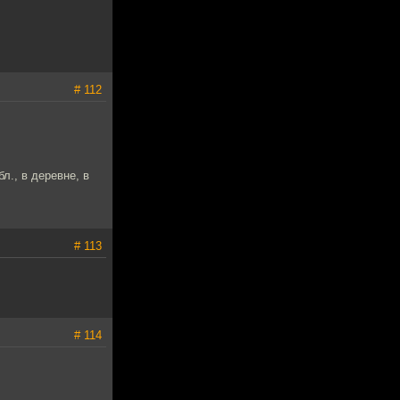
# 112
л., в деревне, в
# 113
# 114