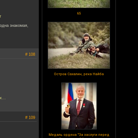
65
т
 одна знакомая,
# 108
Остров Сахалин, река Найба
ах…
# 109
Медаль ордена "За заслуги перед