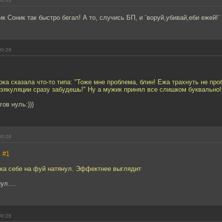
00:03
ик Соник так быстро бегал! А то, случись БП, и ¨воруй,убивай,еби ежей!¨
00:28
рка сказала что-то типа: "Тоже мне проблема, блин! Ежа трахнуть не пр
эякуляции сразу забудешь!" Ну а мужик принял все слишком буквально!
гов нуль:)))
00:28
,
#1
ика себе на фуй натянул. Эффектнее выглядит
ул....
00:28