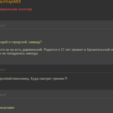
e/hWyXSUgSMEE
мерическим хохотом]
03:27
одой и городской, камрад?
 что ни на есть деревенский. Родился и 17 лет прожил в Архангельской об
то не попадались никогда.
03:27
долбоёб-ёжеложец. Куда смотрит гринпис?!
09:02
грызунами