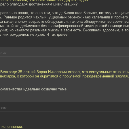
брело благодаря достижениям цивилизации?
равильно понял, то он о том, что дэбилов щас больше, потому что циви
. Раньше родится чахлый, ущербный ребенок - без капельниц и прочего
а какая в юном возрасте обнаружится, так она обнаружится во время вс
орых этой же дебилушке без квалифицированной медицинской помощи см
учит, но какая-то разумная мысль в этом есть. Выживали здоровые, в то
 у них рождались не хуже. И так далее.
00:47
Белграде 35-летний Зоран Николович сказал, что сексуальные отношен
знахарка, к которой он обратился с проблемой преждевременной эякуля
ормагентства идеально созвучно теме.
01:00
 исполнении: