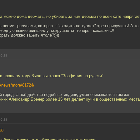
а можно дома держать, но убирать за ним дерьмо по всей хате напрягае
за всеми грызунами, которых к "сходить на туалет" хрен приручишь! А то
модную нынче шиншиллу, сокрушается теперь - какашки-с!!!
срать должно забыть чтоле?:)))
00:28
в прошлом году была выставка "Зоофилия по-русски":
ru/news/more/81724/
й город. а всё действо подобных индивидумов описывается там-же
жник Александр Бренер более 15 лет делает кучи в общественных мест
00:28
80
рьёзе считаешь, что еблю животных других видов