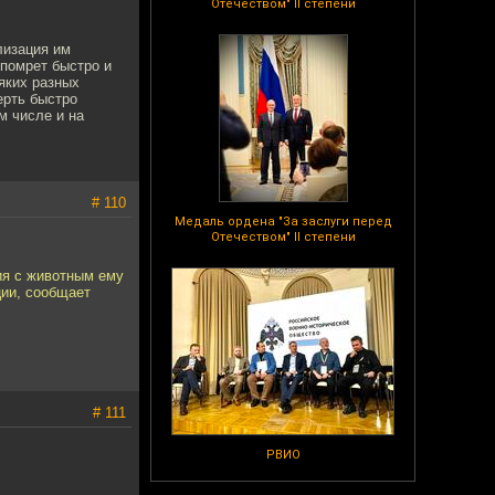
Отечеством" II степени
лизация им
 помрет быстро и
яких разных
ерть быстро
м числе и на
# 110
Медаль ордена "За заслуги перед
Отечеством" II степени
ия с животным ему
ции, сообщает
# 111
РВИО