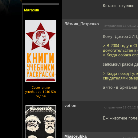
Кстати - охуенно.
Магазин
Лётчик_Петренко
отправлено 18.05.12 
Кому: Доктор ЗИП
> В 2004 году в 
домогательстве к 
> Когда собака оп
запомоил разом дв
> Когда поезд Гу
свидетелями омер
а что - в Британи
Советские
учебники 1940-50х
годов
vot-on
отправлено 18.05.12 
Ёж животное полез
Miasorubka