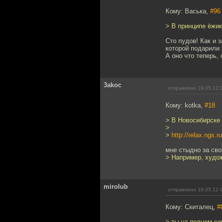
Кому: Васька,
#96
> В принципе ёжик
Сто пудов! Как и 
которой подарили 
А оно что теперь, 
3akoc
отправлено 19.05.12 
Кому: kotka,
#18
> В Новосибирске 
>
>
http://relax.ngs.
мне стыдно за сво
> Например, худо
mirolub
отправлено 19.05.12 
Кому: Скиталец,
#
> ты на полном се