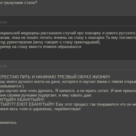
жи грызунами стали?
09:30
циальной медицины рассказали случай про знахарку и нового русского
рачам, пока не пошёл лечить ячмень на глазу к знахарке.Та ему посовет
од уринотерапии (мочу говорит к глазу прикладывай).
трипер на глазу вместо ячменя образовался.
10:20
! ПЕРЕСТАЮ ПИТЬ И НАЧИНАЮ ТРЕЗВЫЙ ОБРАЗ ЖИЗНИ!!!
шь моего ручного енота на даче, которого я научил банки с пивом откры
 забывается )
ера научил мне член дрочить. Я напился, а он жрать хотел. И мне пришла
ня своими ручками подергает, я ему хавать даю
НУТЫЙ!!! ЕБАНУТЫЙ!!!!
ТЫЙ??? ЕНОТ ЕБАНУТЫЙ!!! Ему этот процесс так понравился что он м
 меня весь член в царапинах, перебентован!
помнилось