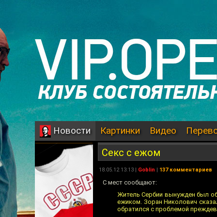
Картинки
Видео
Перев
Новости
Секс с ежом
18.05.12 13:13 |
Goblin
|
137 комментариев
С мест сообщают:
Житель Сербии вынужден был обр
ежиком. Зоран Николович сказа
обратился с проблемой преждев