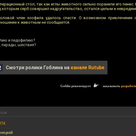
перационный стол, так как иглы животного сильно поранили его пенис.
ад которым серб совершил надругательство, остался целым и невредим
оловой член зоофила удалось спасти. О возможном привлечении с
тношение к животным не сообщается.
илию и педофилию?
, парады, шествия?
Смотри ролики Гоблина на
канале Rutube
Goblin рекомендует
заказывать
разработ
23:34
#74
енецкий