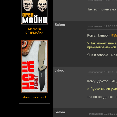
отправлено 19.05.12 
Так вот почему ёж
Salom
отправлено 19.05.12 
Магазин
ОПЕРМАЙКИ
Кому: Tampon,
#95
> Так может знаха
преждевременной 
Я ж и говорю - моз
3akoc
отправлено 19.05.12 
Кому: Доктор ЗИП
> Лучче бы он уж
так он вроде натян
Империя ножей
Salom
отправлено 19.05.12 