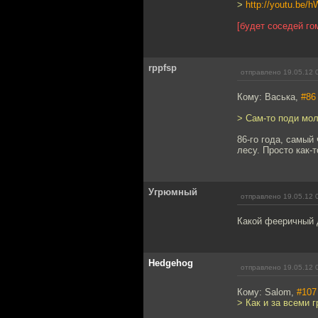
>
http://youtu.b
[будет соседей го
rppfsp
отправлено 19.05.12 
Кому: Васька,
#86
> Сам-то поди мол
86-го года, самый
лесу. Просто как-
Угрюмный
отправлено 19.05.12 
Какой фееричный 
Hedgehog
отправлено 19.05.12 
Кому: Salom,
#107
> Как и за всеми 