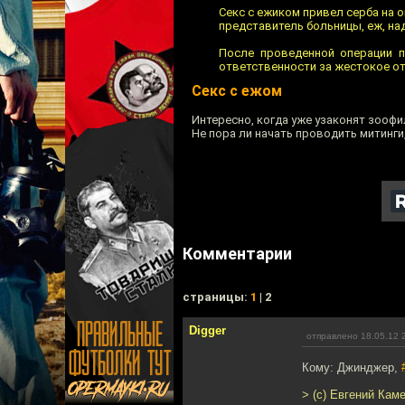
Секс с ежиком привел серба на о
представитель больницы, еж, н
После проведенной операции п
ответственности за жестокое о
Секс с ежом
Интересно, когда уже узаконят зооф
Не пора ли начать проводить митинги
Комментарии
cтраницы:
1
| 2
Digger
отправлено 18.05.12 
Кому: Джинджер,
> (с) Евгений Кам