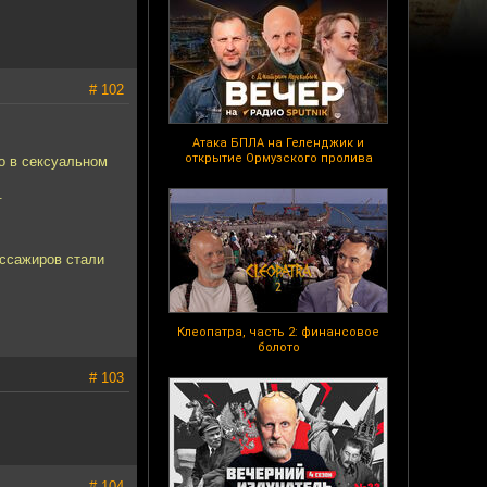
# 102
Атака БПЛА на Геленджик и
открытие Ормузского пролива
о в сексуальном
.
ассажиров стали
Клеопатра, часть 2: финансовое
болото
# 103
# 104