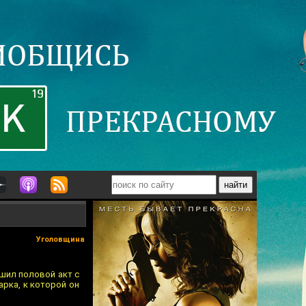
Уголовщина
ршил половой акт с
рка, к которой он