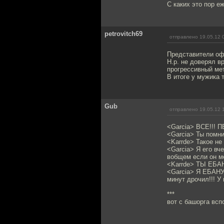
С каких это пор е
petrovitch69
отправлено 19.05.12 
Представители офи
Н.р. не доверял в
прогрессивный мет
В итоге у мужика 
Gub
отправлено 19.05.12 
<Garcia> ВСЕ!!
<Garcia> Ты помни
<Karrde> Такое не
<Garcia> Я его вч
вобщем если он ме
<Karrde> ТЫ ЕБА
<Garcia> Я ЕБАНУ
минут дрочил!!! У
***
вот с башорга вс