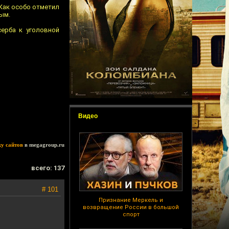
 Как особо отметил
ым.
ерба к уголовной
Видео
ку сайтов
в megagroup.ru
всего: 137
# 101
Признание Меркель и
возвращение России в большой
спорт