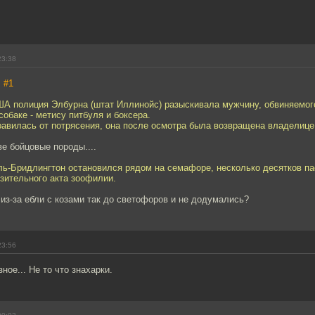
23:38
,
#1
США полиция Элбурна (штат Иллинойс) разыскивала мужчину, обвиняемог
собаке - метису питбуля и боксера.
равилась от потрясения, она после осмотра была возвращена владелице
е бойцовые породы....
лль-Бридлингтон остановился рядом на семафоре, несколько десятков п
зительного акта зоофилии.
и из-за ебли с козами так до светофоров и не додумались?
23:56
ное... Не то что знахарки.