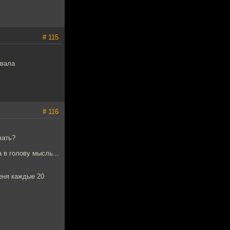
# 115
.
овала
# 116
вать?
 в голову мысль...
еня каждые 20