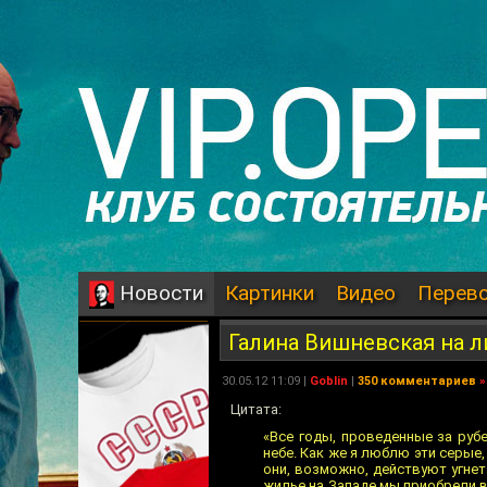
Картинки
Видео
Перев
Новости
Галина Вишневская на 
30.05.12 11:09 |
Goblin
|
350 комментариев
»
Цитата:
«Все годы, проведенные за руб
небе. Как же я люблю эти серые,
они, возможно, действуют угнет
жилье на Западе мы приобрели в