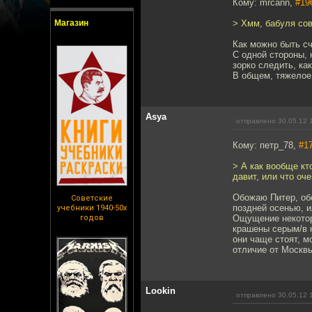
Кому: mrcann,
#19
Магазин
> Хмм, бабуля сов
Как можно быть сч
С одной стороны, 
зорко следить, как
В общем, тяжелое 
Asya
отправлено 30.05.12 
Кому: петр_78,
#1
> А как вообще кт
давит, или что оче
Обожаю Питер, обо
Советские
поздней осенью, и
учебники 1940-50х
годов
Ощущение некоторо
крашены серым/в 
они чаще стоят, м
отличие от Москвы
Lookin
отправлено 30.05.12 