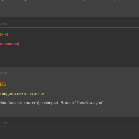
.
18:53
#208
иолончели]
18:55
176
о видимо никто не хочет
бач (или как там его) проверил. Вышла "Голубая луна".
18:58