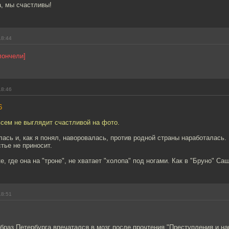
, мы счастливы!
18:44
лончели]
18:46
6
сем не выглядит счастливой на фото.
ась и, как я понял, наворовалась, против родной страны наработалась. 
стье не приносит.
е, где она на "троне", не хватает "холопа" под ногами. Как в "Бруно" С
18:51
раз Петербурга впечатался в мозг после прочтения "Преступления и на