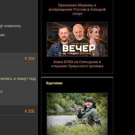
Признание Меркель и
возвращение России в большой
спорт
щё книжонку
ая.
# 204
Атака БПЛА на Геленджик и
открытие Ормузского пролива
инились и пишут под
Картинки
!!
# 205