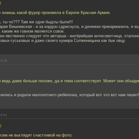
0
е знаешь какой фурор произвела в Европе Красная Армия.
, ты чо??? Там же одни быдлы были!!!
арая Вишневская - и за кордон сдриснула, и денежки прикарманила, и е
, каким же говном является совок.
нки явственно следует что авторша - матёрейшая антисоветчица, эталонн
овых-гуськовых и даже своего кумира Солженицына как бык овцу.
18:29
го ведь даже больше похоже, да и тема соответствует. Может они объед
нились и родили малолетнего ребёночка, который вот это вот нам пишет!
18:31
6
сем не выглядит счастливой на фото.