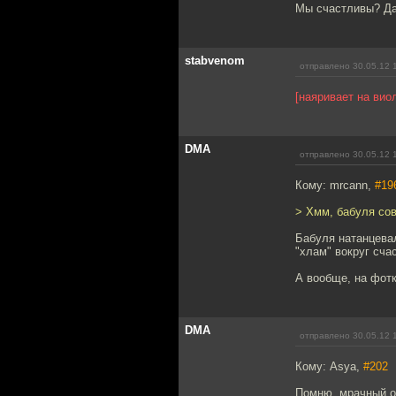
Мы счастливы? Да
stabvenom
отправлено 30.05.12 
[наяривает на вио
DMA
отправлено 30.05.12 
Кому: mrcann,
#19
> Хмм, бабуля сов
Бабуля натанцевал
"хлам" вокруг сча
А вообще, на фотк
DMA
отправлено 30.05.12 
Кому: Asya,
#202
Помню, мрачный об