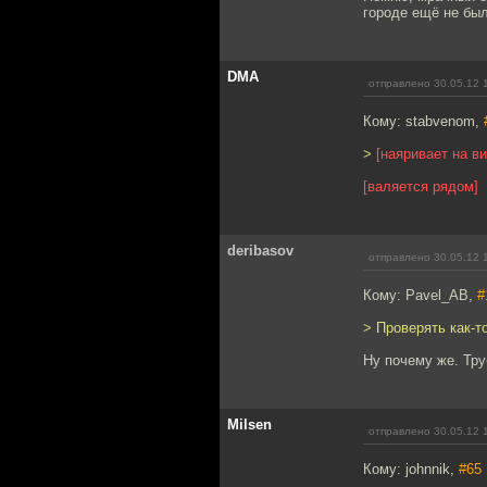
городе ещё не был
DMA
отправлено 30.05.12 
Кому: stabvenom,
>
[наяривает на в
[валяется рядом]
deribasov
отправлено 30.05.12 
Кому: Pavel_AB,
#
> Проверять как-т
Ну почему же. Тру
Milsen
отправлено 30.05.12 
Кому: johnnik,
#65