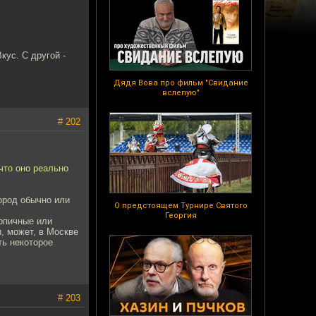
кус. С другой -
Дядя Вова про фильм "Свидание
вслепую"
# 202
 что оно реально
ород обычно или
О предстоящем Турнире Святого
Георгия
ирпичные или
, может, в Москве
ть некоторое
# 203