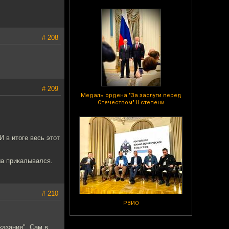
# 208
# 209
Медаль ордена "За заслуги перед
Отечеством" II степени
И в итоге весь этот
аша прикалывался.
# 210
РВИО
казания". Сам в