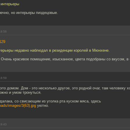
 интерьеры
онечно, но интерьеры пиздецовые.
18:58
129
терьеры недавно наблюдал в резиденции королей в Мюнхене.
 Очень красивое помещение, изысканное, цвета подобраны со вкусом, в 
18:59
 это домом. Дом - это несколько другое, это родной очаг, там человеку х
ожно и умом тронуться.
алака, со свисающим из уголка рта куском мяса, здесь
oads/images/3(63).jpg
уютно.
19:43