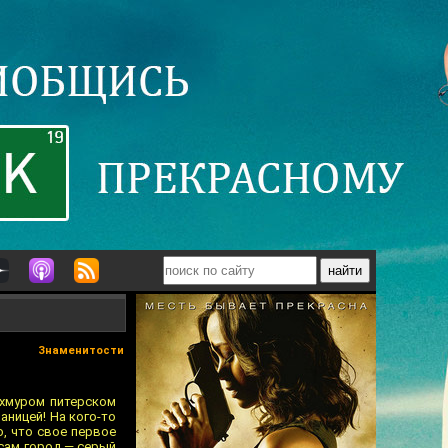
Знаменитости
 хмуром питерском
аницей! На кого-то
о, что свое первое
 сам город — серый