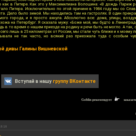
о как в Питере. Как это у Максимилиана Волошина: «В дождь Париж р
тало Питера. Исключительно по этой причине в 1984 году мы со Слав
нта. Дело было зимой. Мы находились там на гастролях. В один прекр
ого города, и я просто ахнула. Абсолютно все: дома, улицы, воздух
ожа на Петербург. Я сказала мужу: «Боже мой, мы будто в Ленинград
ь в то время о нашем приезде на родину и речи быть не могло. А так,
сего лишь в 25 километрах от России, мы стали чуть ближе и к моему 
ывала не так часто, но всякий раз приезжала туда с особым чу
ой дивы Галины Вишневской
Вступай в нашу
группу ВКонтакте
Goblin рекомендует
заказат
18:16