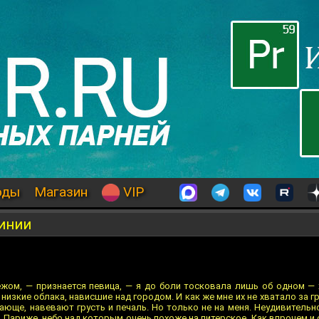
оды
Магазин
VIP
линии
ежом, — признается певица, — я до боли тосковала лишь об одном —
 низкие облака, нависшие над городом. И как же мне их не хватало за гр
ающе, навевают грусть и печаль. Но только не на меня. Неудивительн
 Париже, небо над которым очень похоже на питерское. Как впрочем и