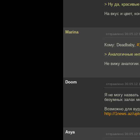
> Ну да, красивые
На вкус и цвет, к
Marina
отправлено 30.05.12 
Кому: Deadbaby,
#
> Аналогичные ин
Не вижу аналогии.
Doom
отправлено 30.05.12 
Я не могу назвать
безумных залах м
Возможно для вурд
http://1news.az/upl
Asya
отправлено 30.05.12 