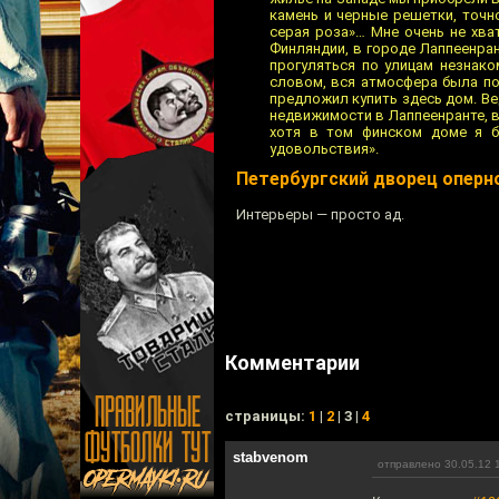
камень и черные решетки, точн
серая роза»… Мне очень не хва
Финляндии, в городе Лаппеенра
прогуляться по улицам незнаком
словом, вся атмосфера была пох
предложил купить здесь дом. Вед
недвижимости в Лаппеенранте, в
хотя в том финском доме я б
удовольствия».
Петербургский дворец оперн
Интерьеры — просто ад.
Комментарии
cтраницы:
1
|
2
| 3 |
4
stabvenom
отправлено 30.05.12 