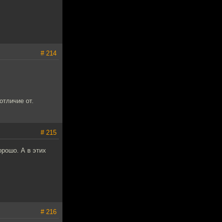
# 214
отличие от.
# 215
орошо. А в этих
# 216