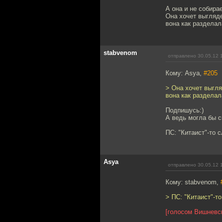
А она и не собира
Она хочет выгляде
вона как разделал
stabvenom
отправлено 30.05.12 
Кому: Asya,
#205
> Она хочет выгля
вона как разделал
Подпишусь:)
А ведь могла бы с
ПС: "Китаист"-то с
Asya
отправлено 30.05.12 
Кому: stabvenom,
> ПС: "Китаист"-то
[голосом Вишневс