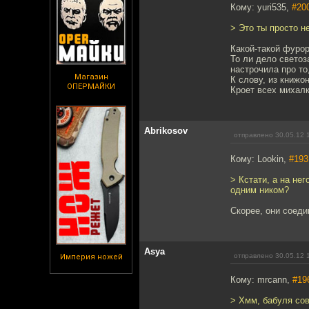
Кому: yuri535,
#20
> Это ты просто н
Какой-такой фурор
То ли дело светоз
настрочила про то
Магазин
К слову, из книжо
ОПЕРМАЙКИ
Кроет всех михалк
Abrikosov
отправлено 30.05.12 
Кому: Lookin,
#193
> Кстати, а на не
одним ником?
Скорее, они соеди
Asya
отправлено 30.05.12 
Империя ножей
Кому: mrcann,
#19
> Хмм, бабуля сов