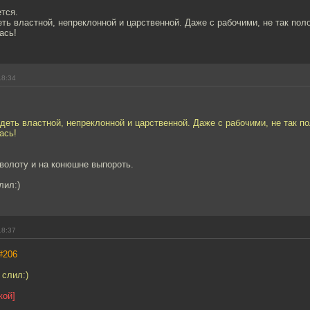
ется.
ть властной, непреклонной и царственной. Даже с рабочими, не так пол
ась!
18:34
деть властной, непреклонной и царственной. Даже с рабочими, не так п
ась!
волоту и на конюшне выпороть.
лил:)
18:37
#206
 слил:)
кой]