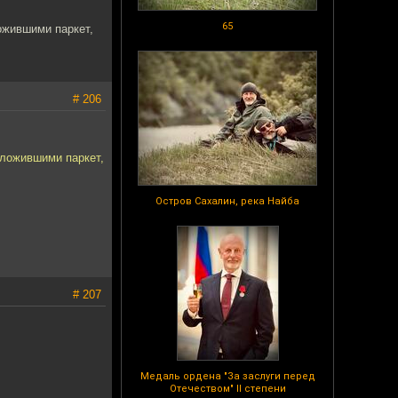
65
ожившими паркет,
# 206
оложившими паркет,
Остров Сахалин, река Найба
# 207
Медаль ордена "За заслуги перед
Отечеством" II степени