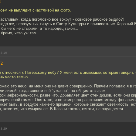
6
сем не выглядит счастливой на фото.
астливым, когда поголовно все вокруг - совковое рабское быдло?!
надо же, неразумных тянуть к Свету Культуры и прививать им Хороший В
 бы чего не стырили, а то народец такой...
бремя, чего уж там.
18:16
72
о относится к Питерскому небу? У меня есть знакомые, которые говорят,
нь часто темно.
жаю это небо, на меня оно не давит совершенно. Причём попадаю я в г
ли зимой, когда совсем всё "ужасно", по общим отзывам.
й инфернальности, разве что, добавляет цвет стен домов, если они к
коричневой гамме. Опять же, я не измеряла расстояния между фонарями
ожет быть, в воздухе какие-то примеси, которые снижают светимость, ес
, кажется, что сумрачнее. В Казани такого, кстати, не ощущается.
18:29