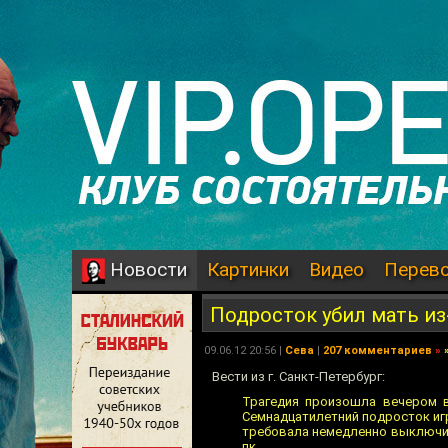
Картинки
Видео
Перев
Новости
Подросток убил мать из-
09.06.12 20:56 |
Сева
|
207 комментариев
»
Вести из г. Санкт-Петербург:
Трагедия произошла вечером в
Семнадцатилетний подросток игр
требовала немедленно выключит
пк.