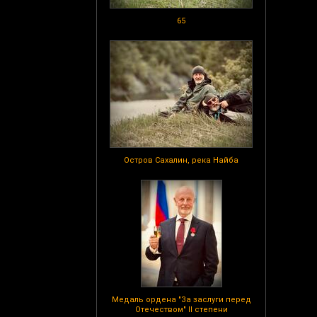
65
Остров Сахалин, река Найба
Медаль ордена "За заслуги перед
Отечеством" II степени