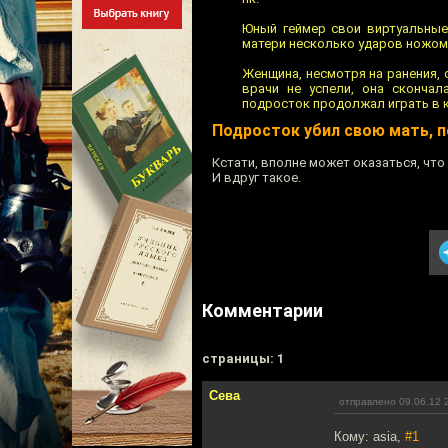
Юный геймер свои виртуальные
матери несколько ударов ножом,
Женщина, несмотря на ранения,
врачи не успели, она сконча
подросток продолжал играть в 
Подросток убил свою мать, п
Кстати, вполне может оказаться, что 
И вдруг такое.
Комментарии
cтраницы: 1
Сева
отправлено 09.06.12 
Кому: asia,
#1