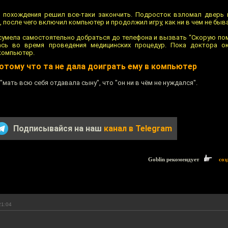
 похождения решил все-таки закончить. Подросток взломал дверь 
 после чего включил компьютер и продолжил игру, как ни в чем не быв
 сумела самостоятельно добраться до телефона и вызвать “Скорую пом
лась во время проведения медицинских процедур. Пока доктора о
компьютер.
отому что та не дала доиграть ему в компьютер
"мать всю себя отдавала сыну", что "он ни в чём не нуждался".
Подписывайся на наш
канал в Telegram
Goblin рекомендует
соз
21:04