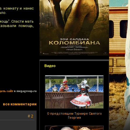
в комнату и нанес
ало.
ощь”. Спасти мать
казывали помощь,
Видео
дать сайт
в megagroup.ru
все комментарии
О предстоящем Турнире Святого
# 2
Георгия