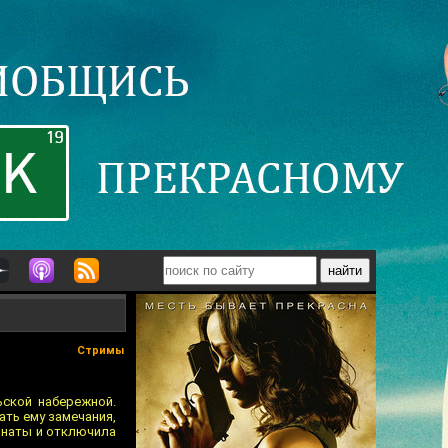
Стримы
ской набережной.
ать ему замечания,
мнаты и отключила