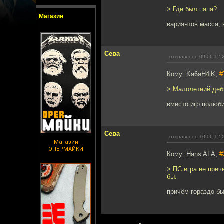
> Где был папа?
Магазин
вариантов масса, 
Сева
отправлено 09.06.12 
Кому: Ka6aH4iK,
#
> Малолетний деби
вместо игр полюби
Сева
отправлено 10.06.12 
Магазин
ОПЕРМАЙКИ
Кому: Hans ALA,
#
> ПС игра не прич
бы.
причём гораздо б