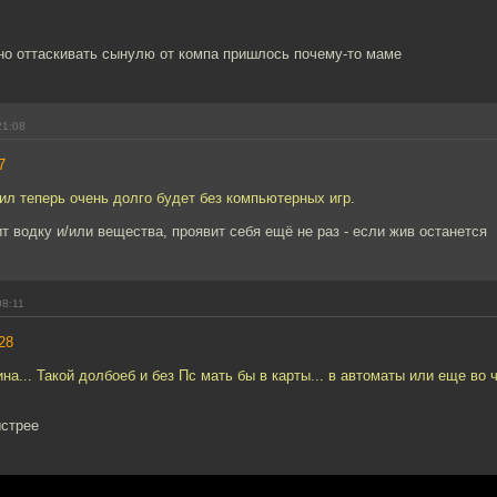
но оттаскивать сынулю от компа пришлось почему-то маме
21:08
7
л теперь очень долго будет без компьютерных игр.
т водку и/или вещества, проявит себя ещё не раз - если жив останется
08:11
28
ина... Такой долбоеб и без Пс мать бы в карты... в автоматы или еще во 
ыстрее