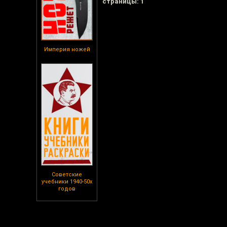
cтраницы: 1
Империя ножей
Советские
учебники 1940-50х
годов