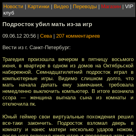
Новости
|
Картинки
|
Видео
|
Переводы
|
Магазин
|
VIP
клуб
Подросток убил мать из-за игр
09.06.12 20:56
|
Сева
|
207 комментариев
Вести из г. Санкт-Петербург:
Трагедия произошла вечером в пятницу восьмого
июня, в квартире в одном из домов на Октябрьской
набережной. Семнадцатилетний подросток играл в
компьютерные игры. Видимо слишком долго, что
мать начала делать ему замечания, требовала
немедленно выключить компьютер. В итоге возникла
ссора — женщина выгнала сына из комнаты и
отключила пк.
Юный геймер свои виртуальные похождения решил
все-таки закончить. Подросток взломал дверь в
комнату и нанес матери несколько ударов ножом,
после чего включил компьютер и продолжил игру, как