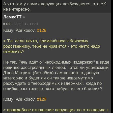
А что там у самих верующих возбуждается, это УК
не интересно.
ЛемкеТТ
»
#136 |
29.06.12 11:31
Кому: Abrikosov,
#128
> Т.е. если нечто, применённое к близкому
родственнику, тебе не нравится - это нечто надо
отменить?
Не так. Речь идёт о "необходимых издержках" в виде
невинно расстрелянных людей. Готов ли уважаемый
Джон Мэтрикс (без обид) сам попасть в данную
категорию и будет ли он так же невозмутимо
рассуждать о "необходимых издержках", когда по
ошибке расстреляют кого-нибудь из его близких?
Кому: Abrikosov,
#129
> враждебное отношение верующих по отношению к