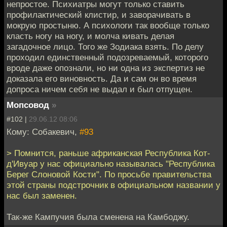
непростое. Психиатры могут только ставить
профилактический клистир, и заворачивать в
мокрую простыню. А психологи так вообще только
класть ногу на ногу, и молча кивать делая
загадочное лицо. Того же Зодиака взять. По делу
проходил единственный подозреваемый, которого
вроде даже опознали, но ни одна из экспертиз не
доказала его виновность. Да и сам он во время
допроса ничем себя не выдал и был отпущен.
Мопсовод
»
#102 |
29.06.12 08:06
Кому: Собакевич,
#93
> Помнится, раньше африканская Республика Кот-
д'Ивуар у нас официально называлась "Республика
Берег Слоновой Кости". По просьбе правительства
этой страны подстрочник в официальном названии у
нас был заменен.
Так-же Кампучия была сменена на Камбоджу.