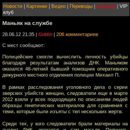
Новости
|
Картинки
|
Видео
|
Переводы
|
Магазин
|
VIP
клуб
Маньяк на службе
28.06.12 21:35
|
Goblin
|
206 комментариев
С мест сообщают:
Полицейские смогли вычислить личность убийцы
благодаря результатам анализов ДНК. Маньяком
оказался 48-летний бывший помощник оперативного
дежурного местного отделения полиции Михаил П.
В рамках расследования уголовного дела о серии
зверских убийств женщин, следователи еще в марте
2012 взяли у всех подходящих по описаниям людей
образцы генетических материалов для сравнения с
теми, которые были изъяты с тел нескольких жертв.
Среди тех, у кого следователи брали материалы на
анализ ДНК, оказался и сам маньяк. Получить