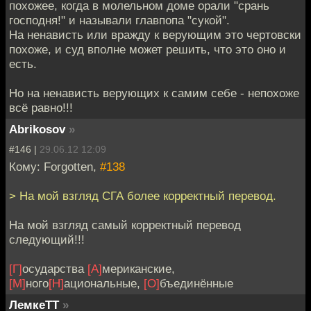
похожее, когда в молельном доме орали "срань
господня!" и называли главпопа "сукой".
На ненависть или вражду к верующим это чертовски
похоже, и суд вполне может решить, что это оно и
есть.
Но на ненависть верующих к самим себе - непохоже
всё равно!!!
Abrikosov
»
#146 |
29.06.12 12:09
Кому: Forgotten,
#138
> На мой взгляд СГА более корректный перевод.
На мой взгляд самый корректный перевод
следующий!!!
[Г]
осударства
[А]
мериканские,
[М]
ного
[Н]
ациональные,
[О]
бъединённые
ЛемкеТТ
»