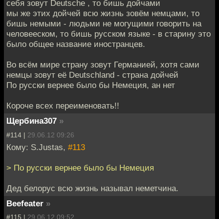
себя зовут Deutsche , то бишь дойчами
мы же этих дойчей всю жизнь зовём немцами, то
бишь немыми - людьми не могущими говорить на
человееском, то бишь русском языке - в старину это
было общее название иностранцев.
Во всём мире страну зовут Германией, хотя сами
немцы зовут её Deutschland - страна дойчей
По русски вернее было бы Немеция, ан нет
Короче всех переименовать!!
Щербина307
»
#114 |
29.06.12 09:26
Кому: S.Justas,
#113
> По русски вернее было бы Немеция
Дед белорус всю жизнь называл неметчина.
Beefeater
»
#115 |
29.06.12 09:52