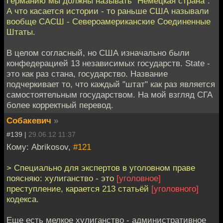
Германию мы должны называть "Немецкая страна".
А что касается истории - то раньше США называли
вообще САСШ - Североамериканские Соединенные
Штаты.
В целом согласный, но США изначально были
конфедерацией 13 независимых государств. State -
это как раз стана, государство. Название
подчеркивает то, что каждый "штат" как раз является
самостоятельным государством. На мой взгляд СГА
более корректный перевод.
Собакевич
»
#139 |
29.06.12 11:37
Кому: Abrikosov,
#121
> Специально для экспертов в уголовном праве
поясняю: хулиганство - это
[уголовное]
преступление, карается 213 статьёй
[уголовного]
кодекса.
Еще есть мелкое хулиганство - административное