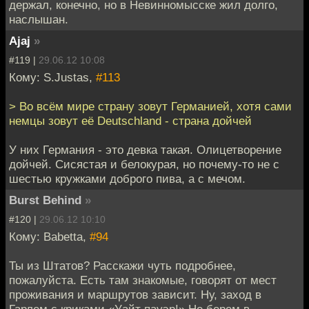
держал, конечно, но в Невинномысске жил долго,
наслышан.
Ajaj
»
#119 |
29.06.12 10:08
Кому: S.Justas,
#113
> Во всём мире страну зовут Германией, хотя сами
немцы зовут её Deutschland - страна дойчей
У них Германия - это девка такая. Олицетворение
дойчей. Сисястая и белокурая, но почему-то не с
шестью кружками доброго пива, а с мечом.
Burst Behind
»
#120 |
29.06.12 10:10
Кому: Babetta,
#94
Ты из Штатов? Расскажи чуть подробнее,
пожалуйста. Есть там знакомые, говорят от мест
проживания и маршрутов зависит. Ну, заход в
Гарлем с криками «Уайт пауэр!» Не берем в