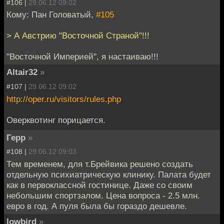
#106 |
29.06.12 09:02
Кому: Пан Головатый,
#105
> А Австрию "Восточной Страной"!!!
"Восточной Империей", я настаиваю!!!
Altair32
»
#107 |
29.06.12 09:02
http://oper.ru/visitors/rules.php
Оверквотинг порицается.
Герр
»
#108 |
29.06.12 09:03
Тем временем, для т.Брейвика решено создать
отдельную психиатрическую клинику. Палата будет
как в первоклассной гостинице. Даже со своим
небольшим спортзалом. Цена вопроса - 2.5 млн.
евро в год. А пуля была бы гораздо дешевле.
lowbird
»