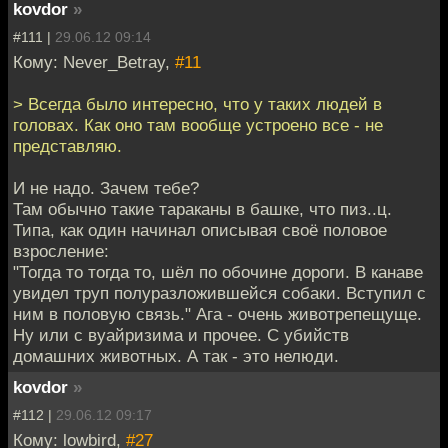
kovdor
»
#111 |
29.06.12 09:14
Кому: Never_Betray,
#11
> Всегда было интересно, что у таких людей в
головах. Как оно там вообще устроено все - не
представляю.
И не надо. Зачем тебе?
Там обычно такие тараканы в башке, что пиз..ц.
Типа, как один начинал описывая своё половое
взросление:
"Тогда то тогда то, шёл по обочине дороги. В канаве
увидел труп полуразложившейся собаки. Вступил с
ним в половую связь." Ага - очень животрепещуще.
Ну или с вуайризима и прочее. С убийств
домашних животных. А так - это нелюди.
kovdor
»
#112 |
29.06.12 09:17
Кому: lowbird,
#27