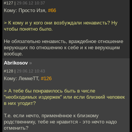
#127 |
29.06.12 10:37
Кому: Просто Изя,
#66
> К кому и у кого они возбуждали ненависть? Ну
чтобы понятно было.
Не обязательно ненависть, враждебное отношение
верующих по отношению к себе и к не верующим
вообще.
Abrikosov
»
#128 |
29.06.12 10:43
Кому: ЛемкеТТ,
#126
> А тебе бы понравилось быть в числе
"необходимых издержек" или если близкий человек
в них угодит?
Т.е. если нечто, применённое к близкому
родственнику, тебе не нравится - это нечто надо
отменить?