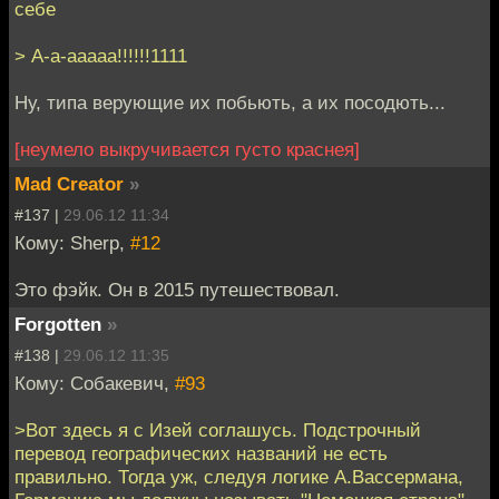
себе
> А-а-ааааа!!!!!!1111
Ну, типа верующие их побьють, а их посодють...
[неумело выкручивается густо краснея]
Mad Creator
»
#137 |
29.06.12 11:34
Кому: Sherp,
#12
Это фэйк. Он в 2015 путешествовал.
Forgotten
»
#138 |
29.06.12 11:35
Кому: Собакевич,
#93
>Вот здесь я с Изей соглашусь. Подстрочный
перевод географических названий не есть
правильно. Тогда уж, следуя логике А.Вассермана,