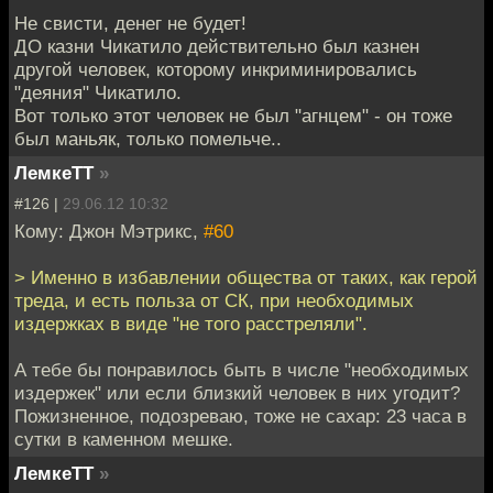
Не свисти, денег не будет!
ДО казни Чикатило действительно был казнен
другой человек, которому инкриминировались
"деяния" Чикатило.
Вот только этот человек не был "агнцем" - он тоже
был маньяк, только помельче..
ЛемкеТТ
»
#126 |
29.06.12 10:32
Кому: Джон Мэтрикс,
#60
> Именно в избавлении общества от таких, как герой
треда, и есть польза от СК, при необходимых
издержках в виде "не того расстреляли".
А тебе бы понравилось быть в числе "необходимых
издержек" или если близкий человек в них угодит?
Пожизненное, подозреваю, тоже не сахар: 23 часа в
сутки в каменном мешке.
ЛемкеТТ
»