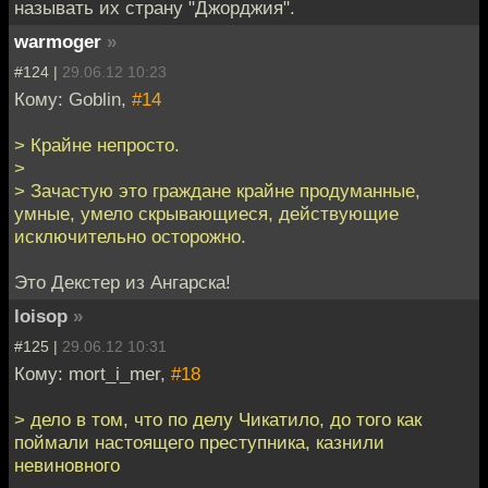
называть их страну "Джорджия".
warmoger
»
#124 |
29.06.12 10:23
Кому: Goblin,
#14
> Крайне непросто.
>
> Зачастую это граждане крайне продуманные,
умные, умело скрывающиеся, действующие
исключительно осторожно.
Это Декстер из Ангарска!
loisop
»
#125 |
29.06.12 10:31
Кому: mort_i_mer,
#18
> дело в том, что по делу Чикатило, до того как
поймали настоящего преступника, казнили
невиновного