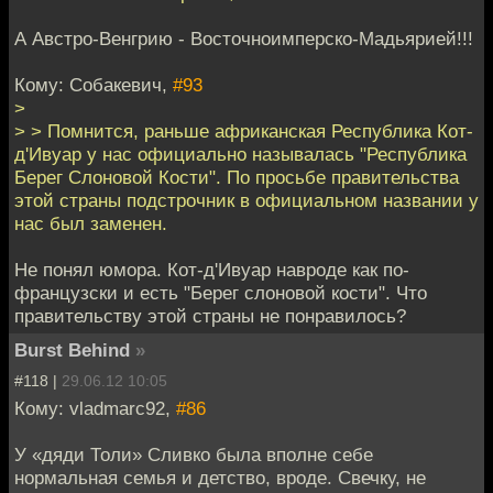
А Австро-Венгрию - Восточноимперско-Мадьярией!!!
Кому: Собакевич,
#93
>
> > Помнится, раньше африканская Республика Кот-
д'Ивуар у нас официально называлась "Республика
Берег Слоновой Кости". По просьбе правительства
этой страны подстрочник в официальном названии у
нас был заменен.
Не понял юмора. Кот-д'Ивуар навроде как по-
французски и есть "Берег слоновой кости". Что
правительству этой страны не понравилось?
Burst Behind
»
#118 |
29.06.12 10:05
Кому: vladmarc92,
#86
У «дяди Толи» Сливко была вполне себе
нормальная семья и детство, вроде. Свечку, не