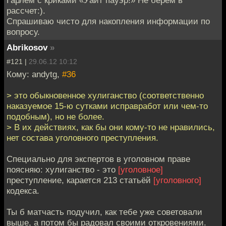
рассчет:).
Спрашиваю чисто для накопления информации по
вопросу.
Abrikosov
»
#121 |
29.06.12 10:12
Кому: andytg,
#36
> это обыкновенное хулиганство (соответственно
наказуемое 15-ю сутками исправработ или чем-то
подобным), но не более.
> В их действиях, как бы они кому-то не нравились,
нет состава уголовного преступления.
Специально для экспертов в уголовном праве
поясняю: хулиганство - это
[уголовное]
преступление, карается 213 статьёй
[уголовного]
кодекса.
Ты б матчасть подучил, как тебе уже советовали
выше, а потом бы радовал своими откровениями.