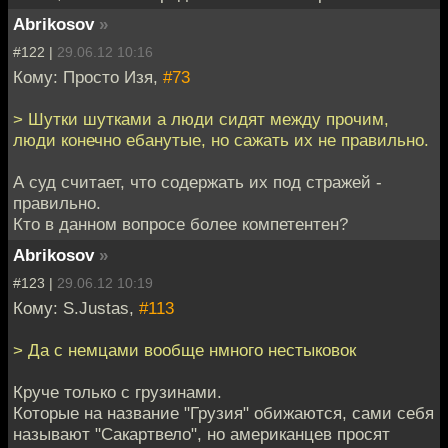
Abrikosov
»
#122 |
29.06.12 10:16
Кому: Просто Изя,
#73
> Шутки шутками а люди сидят между прочим,
люди конечно ебанутые, но сажать их не правильно.
А суд считает, что содержать их под стражей -
правильно.
Кто в данном вопросе более компетентен?
Abrikosov
»
#123 |
29.06.12 10:19
Кому: S.Justas,
#113
> Да с немцами вообще нмного нестыковок
Круче только с грузинами.
Которые на название "Грузия" обижаются, сами себя
называют "Сакартвело", но американцев просят