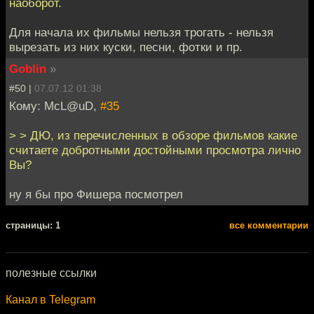
наоборот.
Для начала их фильмы нельзя трогать - нельзя
вырезать из них куски, песни, фотки и пр.
Goblin
»
#50 |
07.07.12 01:38
Кому: McL@uD,
#35
> > ДЮ, из перечисленных в обзоре фильмов какие
считаете добротными достойными просмотра лично
Вы?
ну я бы про Фишера посмотрел
cтраницы: 1
все комментарии
полезные ссылки
Канал в Telegram