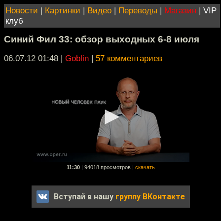
Новости
|
Картинки
|
Видео
|
Переводы
|
Магазин
|
VIP
клуб
Синий Фил 33: обзор выходных 6-8 июля
06.07.12 01:48
|
Goblin
|
57 комментариев
11:30
|
94018 просмотров
|
скачать
Вступай в нашу
группу ВКонтакте