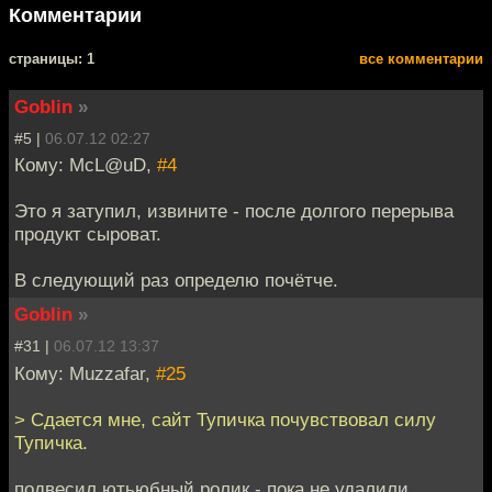
Комментарии
cтраницы: 1
все комментарии
Goblin
»
#5 |
06.07.12 02:27
Кому: McL@uD,
#4
Это я затупил, извините - после долгого перерыва
продукт сыроват.
В следующий раз определю почётче.
Goblin
»
#31 |
06.07.12 13:37
Кому: Muzzafar,
#25
> Сдается мне, сайт Тупичка почувствовал силу
Тупичка.
подвесил ютьюбный ролик - пока не удалили