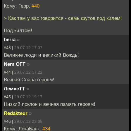
Кому: Герр,
#40
> Как там у вас говорится - семь футов под килем!
Под килтом!
beria
»
#43 |
29.07.12 17:07
Великие люди и великий Вождь!
Nem OFF
»
#44 |
29.07.12 17:22
Вечная Слава героям!
ЛемкеТТ
»
#45 |
29.07.12 19:17
Низкий поклон и вечная память героям!
Redakteur
»
#46 |
29.07.12 23:05
Кому: ЛекаБанк,
#34