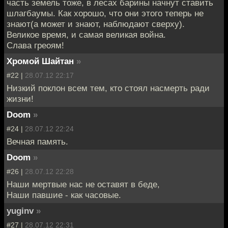
часть земель тоже, в лесах барины начнут ставить
шлагбаумы. Как хорошо, что они этого теперь не
знают(а может и знают, наблюдают сверху).
Великое время, и самая великая война.
Слава греоям!
Хромой Шайтан
»
#22 |
28.07.12 22:17
Низкий поклон всем тем, кто стоял насмерть ради
жизни!
Doom
»
#24 |
28.07.12 22:24
Вечная память.
Doom
»
#26 |
28.07.12 22:28
Наши мертвые нас не оставят в беде,
Наши павшие - как часовые.
yuginv
»
#27 |
28.07.12 22:31