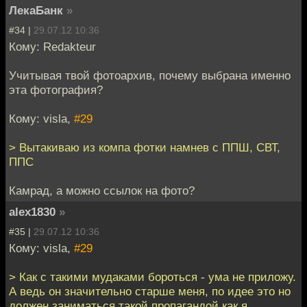
ЛекаБанк
»
#34 |
29.07.12 10:36
Кому: Redakteur
Учитывая твой фотоархив, почему выбрана именно
эта фотография?
Кому: visla,
#29
> Вытакиваю из компа фотки намнев с ППШ, СВТ,
ППС
Камрад, а можно ссылок на фото?
alex1830
»
#35 |
29.07.12 10:36
Кому: visla,
#29
> Как с такими мудаками бороться - ума не приложу.
А ведь он значительно старше меня, по идее это но
должен заниматься такой пропагандой как я.