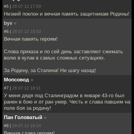
#5 |
28.07.12 17:59
Низкий поклон и вечная память защитникам Родины!
byv
»
#6 |
28.07.12 18:03
Вечная память героям!
Слова приказа и по сей день заставляют сжимать
волю в кулак в самых сложных ситуациях.
За Родину, за Сталина! Ни шагу назад!
Мопсовод
»
#7 |
28.07.12 18:11
У меня дядя под Сталинградом в январе 43-го был
ранен в бою и от ран умер. Честь и слава павшим на
поле боя за родину!
Пан Головатый
»
#8 |
28.07.12 18:24
Вечная слава героям!