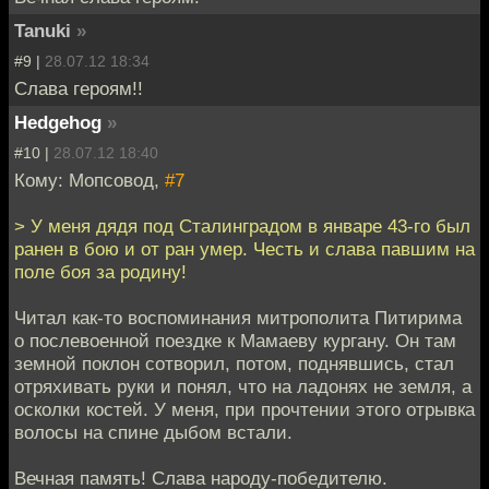
Tanuki
»
#9 |
28.07.12 18:34
Слава героям!!
Hedgehog
»
#10 |
28.07.12 18:40
Кому: Мопсовод,
#7
> У меня дядя под Сталинградом в январе 43-го был
ранен в бою и от ран умер. Честь и слава павшим на
поле боя за родину!
Читал как-то воспоминания митрополита Питирима
о послевоенной поездке к Мамаеву кургану. Он там
земной поклон сотворил, потом, поднявшись, стал
отряхивать руки и понял, что на ладонях не земля, а
осколки костей. У меня, при прочтении этого отрывка
волосы на спине дыбом встали.
Вечная память! Слава народу-победителю.