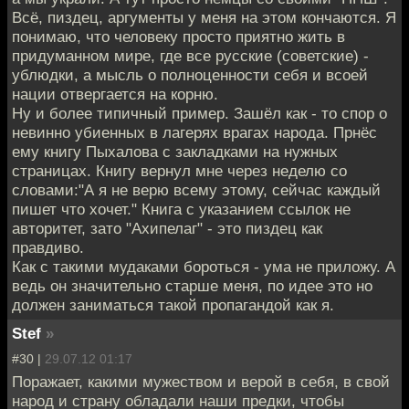
Всё, пиздец, аргументы у меня на этом кончаются. Я
понимаю, что человеку просто приятно жить в
придуманном мире, где все русские (советские) -
ублюдки, а мысль о полноценности себя и всоей
нации отвергается на корню.
Ну и более типичный пример. Зашёл как - то спор о
невинно убиенных в лагерях врагах народа. Прнёс
ему книгу Пыхалова с закладками на нужных
страницах. Книгу вернул мне через неделю со
словами:"А я не верю всему этому, сейчас каждый
пишет что хочет." Книга с указанием ссылок не
авторитет, зато "Ахипелаг" - это пиздец как
правдиво.
Как с такими мудаками бороться - ума не приложу. А
ведь он значительно старше меня, по идее это но
должен заниматься такой пропагандой как я.
Stef
»
#30 |
29.07.12 01:17
Поражает, какими мужеством и верой в себя, в свой
народ и страну обладали наши предки, чтобы