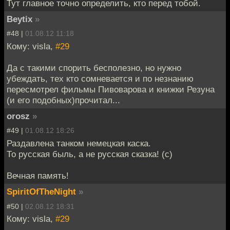
Тут главное точно определить, кто перед тобой.
Beytix
»
#48 |
01.08.12 11:18
Кому: visla,
#29
Да с такими спорить бесполезно, но нужно
убеждать, тех кто сомневается и по незнанию
пересмотрел фильмы Пивоварова и книжки Резуна
(и его подобных)прочитал...
orosz
»
#49 |
01.08.12 18:26
Раздавлена танком немецкая каска.
То русская быль, а не русская сказка! (с)
Вечная память!
SpiritOfTheNight
»
#50 |
02.08.12 18:31
Кому: visla,
#29