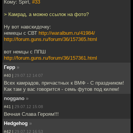
Кому: Spirt,
#33
> Камрад, а можно ссылок на фото?
Ну вот навскидочку:
немецы с СВТ
http://waralbum.ru/41984/
http://forum.guns.ru/forum/36/157365.html
вот немцы с ППШ
http://forum.guns.ru/forum/36/157361.html
Герр
»
#40 |
29.07.12 14:07
Всех камрадов, причастных к ВМФ - С праздником!
Как там у вас говорится - семь футов под килем!
noggano
»
#41 |
29.07.12 15:08
Вечная Слава Героям!!!
Hedgehog
»
#42 |
29.07.12 16:53