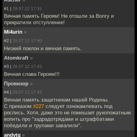
#1 |
28.07.12 17:31
Вечная память Героям! Не отошли за Волгу и
прекратили отступление!
Mi4urin
»
#2 |
28.07.12 17:40
Низкий поклон и вечная память.
Atomkraft
»
#3 |
28.07.12 17:43
Вечная слава Героям!!!
Провизор
»
#4 |
28.07.12 17:43
Вечная память защитникам нашей Родины.
С приказом
#227
следует ознокамливать под
роспись. Хотя, даже это не помешает рукопожатным
вопить про "задрадотрядами и штрафбатами
победили и трупами завалили".
andytg
»