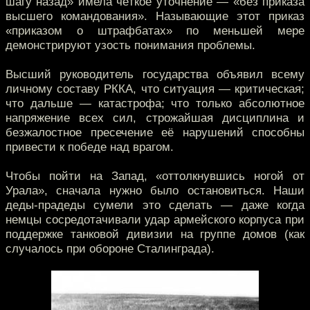
шагу назад» имела чёткое уточнение — «без приказа
высшего командования». Называющие этот приказ
«приказом о штрафбатах» по меньшей мере
демонстрируют узость понимания проблемы.
Высший руководитель государства объявил всему
личному составу РККА, что ситуация — критическая;
что дальше — катастрофа; что только абсолютное
напряжение всех сил, строжайшая дисциплина и
безжалостное пресечение её нарушений способны
привести к победе над врагом.
Чтобы пойти на Запад, «оттолкнувшись ногой от
Урала», сначала нужно было остановиться. Наши
деды-прадеды сумели это сделать — даже когда
немцы сосредотачивали удар армейского корпуса при
поддержке танковой дивизии на группе домов (как
случалось при обороне Сталинграда).