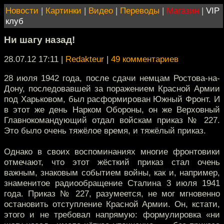
Новости
|
Картинки
|
Видео
|
Переводы
|
Магазин
|
VIP
клуб
Ни шагу назад!
28.07.12 17:11
|
Redakteur
|
49 комментариев
28 июля 1942 года, после сдачи немцам Ростова-на-
Дону, последовавшей за поражением Красной Армии
под Харьковом, был расформирован Южный Фронт. И
в этот же день Нарком Обороны, он же Верховный
Главнокомандующий отдал войскам приказ № 227.
Это было очень тяжёлое время, и тяжёлый приказ.
Однако в своих воспоминаниях многие фронтовики
отмечают, что этот жёсткий приказ стал очень
важным, знаковым событием войны, как и, например,
знаменитое радиообращение Сталина 3 июля 1941
года. Приказ № 227, разумеется, не мог мгновенно
остановить отступление Красной Армии. Он, кстати,
этого и не требовал напрямую: формулировка «ни