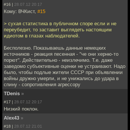
#16 |
28.07.12 20:17
Кому: ВЧКист,
#15
> сухая статистика в публичном споре если и не
переубедит, то заставит выглядеть настоящим
идиотом в глазах наблюдателей.
Бесполезно. Показываешь данные немецких
источников - реакция песенная - "че они херню-то
порют". Действительно - неизлечимо. Т.е. даже
заведомо субъективные оценки не устраивают. Надо
было, чтобы подлые жители СССР при объявлении
войны дружно умерли, и не унижались до удара в
спину - сопротивления агрессору
TDenis
»
#17 |
28.07.12 20:17
Низкий поклон.
Alex43
»
#18 |
28.07.12 21:01