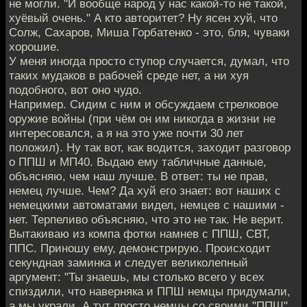
не могли. "И вообще народ у нас какой-то не такой,
хуёвый очень." А кто авторитет? Ну ясен хуй, что
Солж, Сахаров, Миша Горбатенко - это, бля, чуваки
хорошие.
У меня иногда просто ступор случается, думал, что
таких мудаков в рабочей среде нет, а ни хуя
подобного, вот оно чудо.
Например. Сидим с ним и обсуждаем стрелковое
оружие войны (при чём он им никогда в жизни не
интересовался, а я на это уже почти 30 лет
положил). Ну так вот, как водится, заходит разговор
о ППШ и МП40. Выдаю ему табличные данные,
объясняю, чем наш лучше. В ответ: ты не прав,
немец лучше. Чем? Да хуй его знает: вот наших с
немецкими автоматами видел, немцев с нашими -
нет. Терпеливо объясняю, что это не так. Не верит.
Вытакиваю из компа фотки намнев с ППШ, СВТ,
ППС. Приношу ему, демонстрирую. Происходит
секундная заминка и следует великолепный
аргумент: "Ты знаешь, мы столько всего у всех
спиздили, что наверняка и ППШ немцы придумали,
а мы украли. А тут просто немцы со своими "ППШ".