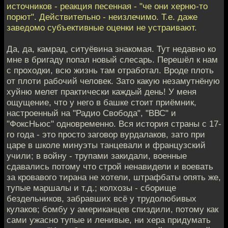
источников - реакция песенная - "че они херню-то
порют". Действительно - неизлечимо. Т.е. даже
заведомо субъективные оценки не устраивают.
Да, да, камрад, ситуёвина знакомая. Тут недавно ко
мне в бригаду попал новый слесарь. Перешёл к нам
с проходки, всю жизнь там отработал. Вроде плоть
от плоти рабочий человек. Зато какую незамутнёную
хуйню мелет практически каждый день! У меня
ощущение, что у него в башке стоит приёмник,
настроенный на "Радио Свобода", "ВВС" и
"ФоксНьюс" одновременно. Вся история страны с 17-
го года - это просто заговор вурдалаков, зато при
царе в школе минуэты танцевали и французский
учили; в войну - трупами закидали, военные
сдавались потому что строй ненавидели и воевать
за кровавого тирана не хотели, штрафбаты опять же,
тупые маршалы и т.д.; колхозы - сборище
бездельников, забравших всё у трудолюбивых
кулаков; бомбу у американцев спиздили, потому как
сами ужасно тупые и ленивые, ни хера придумать