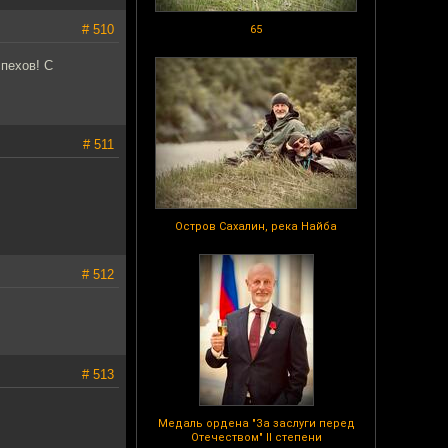
# 510
65
пехов! С
# 511
Остров Сахалин, река Найба
# 512
# 513
Медаль ордена "За заслуги перед
Отечеством" II степени