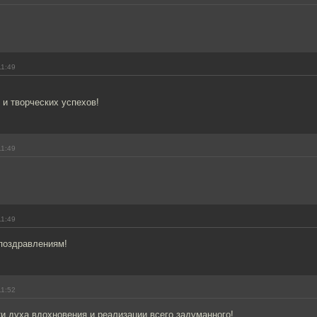
11:49
 и творческих успехов!
11:49
11:49
поздравлениям!
11:52
и духа,вдохновения и реализации всего задуманного!