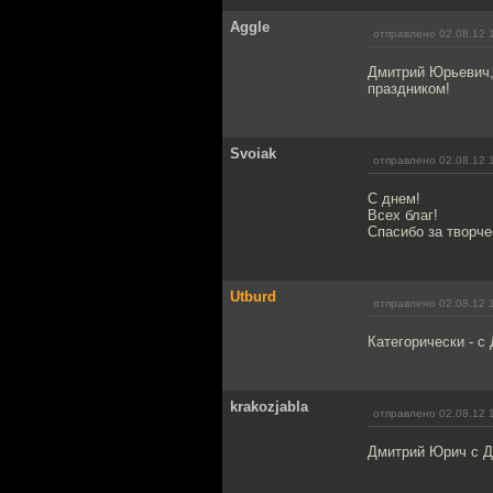
Aggle
отправлено 02.08.12 
Дмитрий Юрьевич,
праздником!
Svoiak
отправлено 02.08.12 
С днем!
Всех благ!
Спасибо за творче
Utburd
отправлено 02.08.12 
Категорически - с
krakozjabla
отправлено 02.08.12 
Дмитрий Юрич с Д