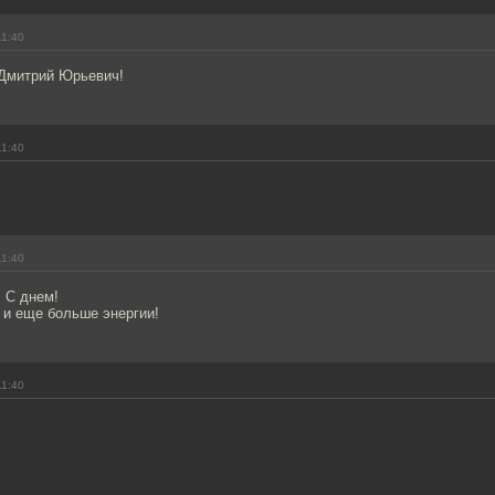
11:40
Дмитрий Юрьевич!
11:40
11:40
 С днем!
 и еще больше энергии!
11:40