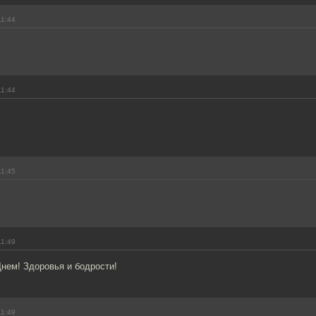
11:44
11:44
11:45
11:49
Днем! Здоровья и бодрости!
11:49