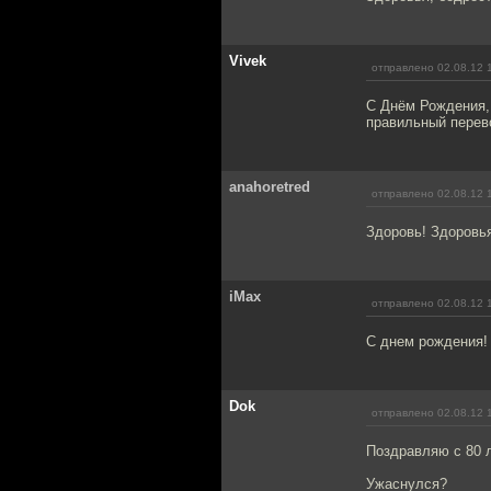
Vivek
отправлено 02.08.12 
С Днём Рождения,
правильный перево
anahoretred
отправлено 02.08.12 
Здоровь! Здоровья
iMax
отправлено 02.08.12 
С днем рождения!
Dok
отправлено 02.08.12 
Поздравляю с 80 
Ужаснулся?