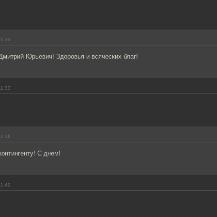
11:33
Дмитрий Юрьевич! Здоровья и всяческих благ!
11:33
11:36
онтингенту! С днем!
11:40