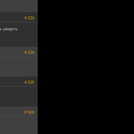
# 523
ь увидеть
# 524
# 525
# 526