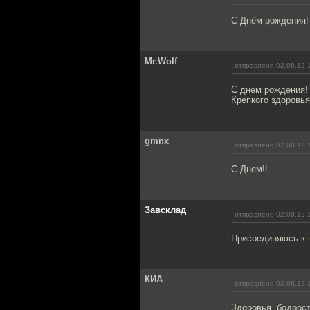
С Днём рождения!
Mr.Wolf
отправлено 02.08.12 
С днем рождения!
Крепкого здоровья
gmnx
отправлено 02.08.12 
С Днем!!
Завсклад
отправлено 02.08.12 
Присоединяюсь к 
КИА
отправлено 02.08.12 
Здоровья, бодрост