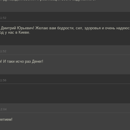
11:52
 Дмитрий Юрьевич! Желаю вам бодрости, сил, здоровья и очень надеюс
д у нас в Киеве.
11:52
! И таки исчо раз Денег!
11:56
12:04
летием!