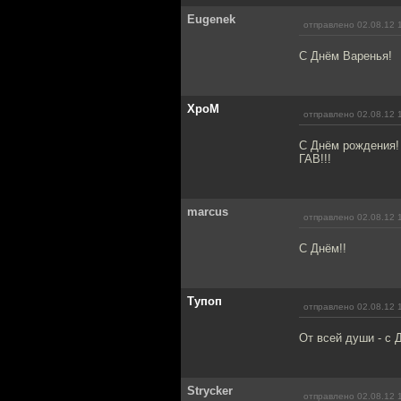
Eugenek
отправлено 02.08.12 
С Днём Варенья!
XpoM
отправлено 02.08.12 
С Днём рождения!
ГАВ!!!
marcus
отправлено 02.08.12 
С Днём!!
Тупоп
отправлено 02.08.12 
От всей души - с 
Strycker
отправлено 02.08.12 