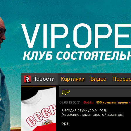
Картинки
Видео
Перев
Новости
ДР
02.08.12 00:31 |
Goblin
|
850 комментариев
»
Сегодня стукнуло 51 год.
Уверенно ломит шестой десяток.
Ура!