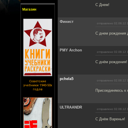
С Днем!
Магазин
Финист
отправлено 02.08.12 
С днем рождения 
PMY Archon
отправлено 02.08.12 
С днём рождения!
pchela5
отправлено 02.08.12 
Советские
учебники 1940-50х
годов
Присоединяюсь к к
ULTRAANDR
отправлено 02.08.12 
С Днём Варенья!