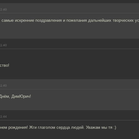
11:40
 самые искренние поздравления и пожелания дальнейших творческих ус
11:40
ство!
11:40
 Днём, ДимЮрич!
11:44
нем рождения! Жги глаголом сердца людей. Уважам мы тя :)