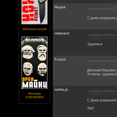
Mopok
отправлено 02.08.12 
С днем рождения 
Империя ножей
stabsarzt
отправлено 02.08.12 
Здоровья
Foxich
отправлено 02.08.12 
Дмитрий Юрьевич,
Успехов, здоровья
sasha.ja
отправлено 02.08.12 
Магазин
ОПЕРМАЙКИ
С Днем рождения!
Ура!