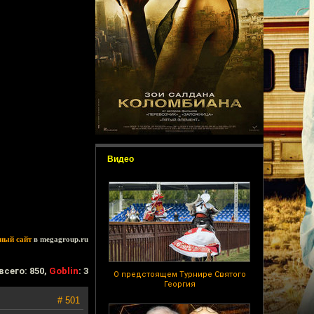
Видео
ный сайт
в megagroup.ru
всего: 850,
Goblin
: 3
О предстоящем Турнире Святого
Георгия
# 501