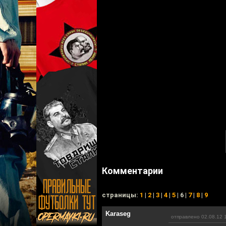
Комментарии
cтраницы:
1
|
2
|
3
|
4
|
5
| 6 |
7
|
8
|
9
Karaseg
отправлено 02.08.12 