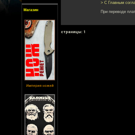
> С Главным согл
Магазин
При переводе плат
cтраницы: 1
Империя ножей