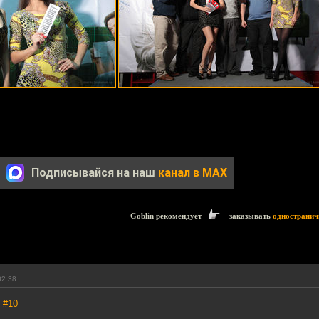
Подписывайся на наш
канал в MAX
Goblin рекомендует
заказывать
одностранич
02:38
,
#10