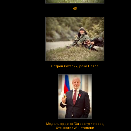
65
Остров Сахалин, река Найба
Медаль ордена "За заслуги перед
Отечеством" II степени