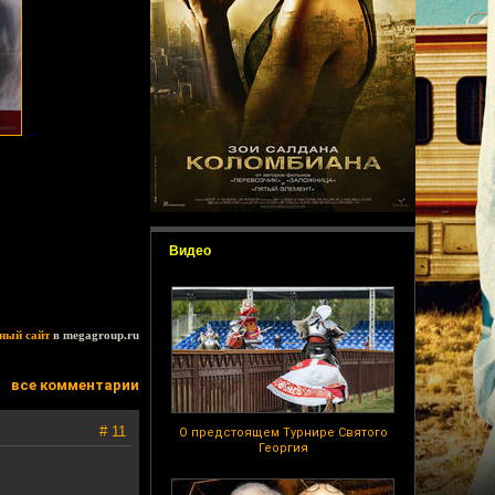
Видео
ный сайт
в megagroup.ru
все комментарии
# 11
О предстоящем Турнире Святого
Георгия