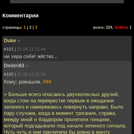
Комментарии
cтраницы:
1
| 2 |
3
всего: 224,
Goblin
: 1
Duke
»
#101 |
22.08.12 21:44
ни хера себе! жёстко...
Dmitri63
»
#102 |
22.08.12 22:06
Кому: ромашов,
#44
> Больше всего опасаюсь двухколесных друзей,
когда стою на перекрестке первым в ожидании
зеленого и намереваюсь повернуть направо. Было
пару случаев, когда в момент трогания, справа,
между мной и бордюром пролетели гонщики,
который подгадывали под начало зеленого сигнала.
Чуть чуть и они прилетели бы ровно в мачту