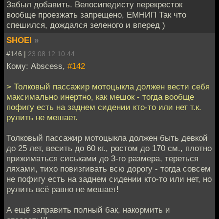
Забыл добавить. Велосипедисту перекресток
вообще проезжать запрещено, ЕМНИП Так что
спешился, дождался зеленого и вперед )
SHOEI
»
#146 |
23.08.12 10:44
Кому: Abscess,
#142
> Толковый пассажир мотоцыкла должен вести себя
максимально инертно, как мешок - тогда вообще
пофигу есть на заднем сидении кто-то или нет т.к.
рулить не мешает.
Толковый пассажир мотоцыкла должен быть девкой
до 25 лет, весить до 60 кг., ростом до 170 см., плотно
прижиматься сиськами до 3-го размера, тереться
ляхами, тихо повизгивать всю дорогу - тогда совсем
не пофигу есть на заднем сидении кто-то или нет, но
рулить всё равно не мешает!
А ещё заправить полный бак, накормить и