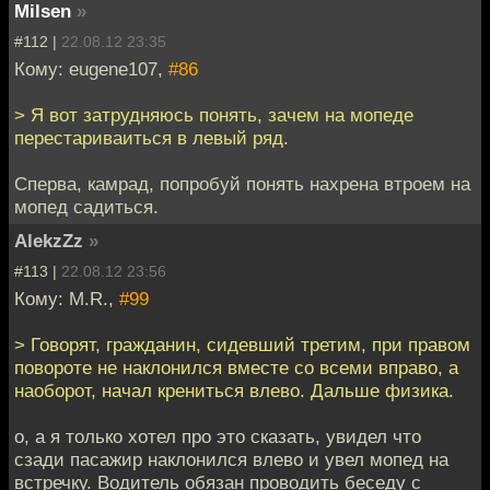
Milsen
»
#112 |
22.08.12 23:35
Кому: eugene107,
#86
> Я вот затрудняюсь понять, зачем на мопеде
перестариваиться в левый ряд.
Сперва, камрад, попробуй понять нахрена втроем на
мопед садиться.
AlekzZz
»
#113 |
22.08.12 23:56
Кому: M.R.,
#99
> Говорят, гражданин, сидевший третим, при правом
повороте не наклонился вместе со всеми вправо, а
наоборот, начал крениться влево. Дальше физика.
о, а я только хотел про это сказать, увидел что
сзади пасажир наклонился влево и увел мопед на
встречку. Водитель обязан проводить беседу с