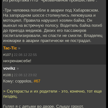
-Три человека погибли в аварии под Хабаровском.
На загородном шоссе столкнулись легковушка и
мотоцикл. Правила нарушил хозяин байка. Он
выехал на встречную полосу. Водитель байка погиб
до приезда медиков. Двоих его пассажиров
госпитализировали, но спасти не смогли. Владелец
иномарки в аварии практически не пострадал.
Tac-Tic
»
#107 |
22.08.12 22:55
нихренажсебе!
vovikz
»
#108 |
22.08.12 23:02
Кому: coppolos,
#67
> Скутерасты и их родители - это, конечно, тот еще
пиздец.
Гулял я с детьми во дворе. Слышу грохот.