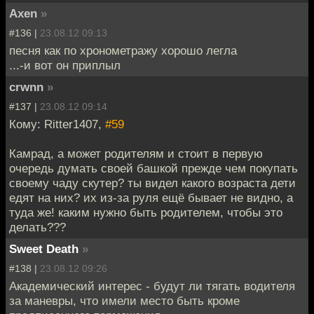
Axen
»
#136 |
23.08.12 09:13
песня как по хронометражу хорошо легла
...-и вот он приплыл
crwnn
»
#137 |
23.08.12 09:14
Кому: Ritter1407,
#59
Камрад, а может родителям и стоит в первую
очередь думать своей башкой прежде чем покупать
своему чаду скутер? ты видел какого возраста дети
едят на них? их из-за руля ещё бывает не видно, а
туда же! каким нужно быть родителем, чтобы это
делать???
Sweet Death
»
#138 |
23.08.12 09:26
Академический интерес - будут ли тягать водителя
за маневры, что имели место быть кроме