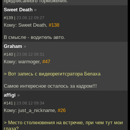
предписанного торможения.
Sweet Death
»
#139 |
23.08.12 09:27
Кому: Sweet Death,
#138
В смысле - водитель авто.
Graham
»
#140 |
23.08.12 09:31
Кому: warmoger,
#47
> Вот запись с видеорегитсратора Белаха
Самое интересное осталось за кадром!!!
affigi
»
#141 |
23.08.12 09:34
Кому: just_a_nickname,
#26
> Место столкновения на встречке, при чем тут мои
глаза?