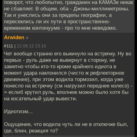
поворот, что любопытно, гражданин на КАМАЗе никак
не сбавляет. В общем, оба - Джоны-миллиметроны.
Так и унеслись они за пределы географии, а
пересеклись ли их пути в пространственно-
временном континууме - про то мне неведомо.
Arwiden
»
#111 |
22.08.12 23:16
Чет вообще странно его выкинуло на встречку. Ну во
первых - руль даже не вывернут в сторону, не
заметно чтобы кто-то кроме крайнего идиота в
момент удара наклонился (чисто ж рефлекторное
движение), при этом водила тормозил, когда уже
понесло на встречку (см нагрузил переднее колесо) -
> еслиб крутил руль, вполнеж можно было хотя бы
на косательный удар вывести.
Идиотизм...
Ощущение, что водила чуть ли не в отключке был,
где, блин, реакция то?