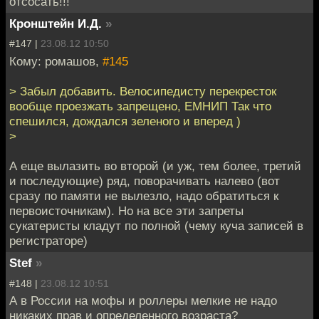
отсосать!!!
Кронштейн И.Д.
»
#147 |
23.08.12 10:50
Кому: ромашов,
#145
> Забыл добавить. Велосипедисту перекресток
вообще проезжать запрещено, ЕМНИП Так что
спешился, дождался зеленого и вперед )
>
А еще вылазить во второй (и уж, тем более, третий
и последующие) ряд, поворачивать налево (вот
сразу по памяти не вылезло, надо обратиться к
первоисточникам). Но на все эти запреты
сукатеристы кладут по полной (чему куча записей в
регистраторе)
Stef
»
#148 |
23.08.12 10:51
А в России на мофы и роллеры мелкие не надо
никаких прав и определенного возраста?