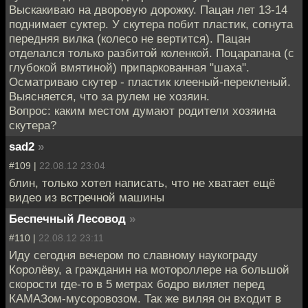
Выскакиваю на дворовую дорожку. Пацан лет 13-14
поднимает суктер. У скутера побит пластик, согнута
передняя вилка (колесо не вертится). Пацан
отделался только разбитой коленкой. Поцарапана (с
глубокой вмятиной) припаркованная "шаха".
Осматриваю скутер - пластик клееный-перекленый.
Выясняется, что за рулем не хозяин.
Вопрос: каким местом думают родители хозяина
скутера?
sad2
»
#109 |
22.08.12 23:04
блин, только хотел написать, что не хватает ещё
видео из встречной машины
Беспечный Лесовод
»
#110 |
22.08.12 23:11
Иду сегодня вечером по славному наукограду
Королёву, а гражданин на мотороллере на большой
скорости где-то в 5 метрах бодро виляет перед
КАМАЗом-мусоровозом. Так же виляя он входит в