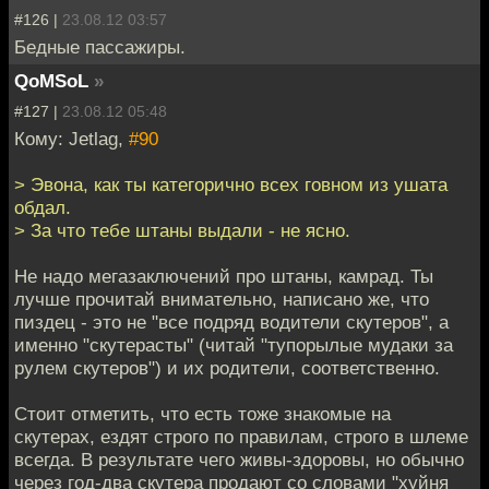
#126 |
23.08.12 03:57
Бедные пассажиры.
QoMSoL
»
#127 |
23.08.12 05:48
Кому: Jetlag,
#90
> Эвона, как ты категорично всех говном из ушата
обдал.
> За что тебе штаны выдали - не ясно.
Не надо мегазаключений про штаны, камрад. Ты
лучше прочитай внимательно, написано же, что
пиздец - это не "все подряд водители скутеров", а
именно "скутерасты" (читай "тупорылые мудаки за
рулем скутеров") и их родители, соответственно.
Стоит отметить, что есть тоже знакомые на
скутерах, ездят строго по правилам, строго в шлеме
всегда. В результате чего живы-здоровы, но обычно
через год-два скутера продают со словами "хуйня