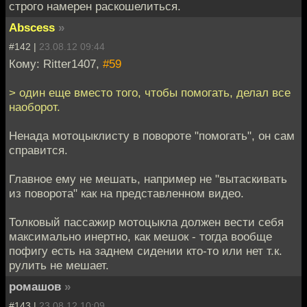
строго намерен раскошелиться.
Abscess
»
#142 |
23.08.12 09:44
Кому: Ritter1407,
#59
> один еще вместо того, чтобы помогать, делал все
наоборот.
Ненада мотоцыклисту в повороте "помогать", он сам
справится.
Главное ему не мешать, например не "вытаскивать
из поворота" как на представленном видео.
Толковый пассажир мотоцыкла должен вести себя
максимально инертно, как мешок - тогда вообще
пофигу есть на заднем сидении кто-то или нет т.к.
рулить не мешает.
ромашов
»
#143 |
23.08.12 10:09