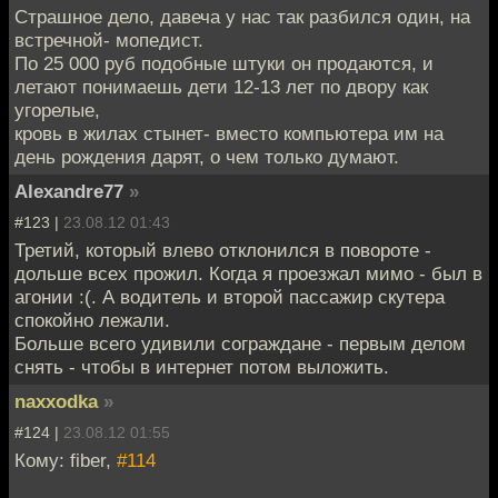
Страшное дело, давеча у нас так разбился один, на
встречной- мопедист.
По 25 000 руб подобные штуки он продаются, и
летают понимаешь дети 12-13 лет по двору как
угорелые,
кровь в жилах стынет- вместо компьютера им на
день рождения дарят, о чем только думают.
Alexandre77
»
#123 |
23.08.12 01:43
Третий, который влево отклонился в повороте -
дольше всех прожил. Когда я проезжал мимо - был в
агонии :(. А водитель и второй пассажир скутера
спокойно лежали.
Больше всего удивили сограждане - первым делом
снять - чтобы в интернет потом выложить.
naxxodka
»
#124 |
23.08.12 01:55
Кому: fiber,
#114