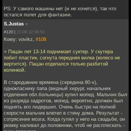
PS: У самого машины нет (и не хочется), так что
остался полет для фантазии.
S.Justas
»
#120 |
23.08.12 00:50
Кому: vovikz,
#108
> Пацан лет 13-14 поднимает суктер. У скутера
побит пластик, согнута передняя вилка (колесо не
вертится). Пацан отделался только разбитой
коленкой.
В стародавние времена (середина 80-х),
однокласнику папа (видный хирург, начальник
отделения обл.больницы) купил мопед. Мальчик был
из разряда задротов, мопед, вероятно, должен был
поднять его лидершип. Очень быстро на полной
скорости мальчик влетел в стену дома. Результат -
сотрясение мозга. Когда гулял у него на свадьбе, он
рюмку наливал до половинки, чтоб не расплескать -