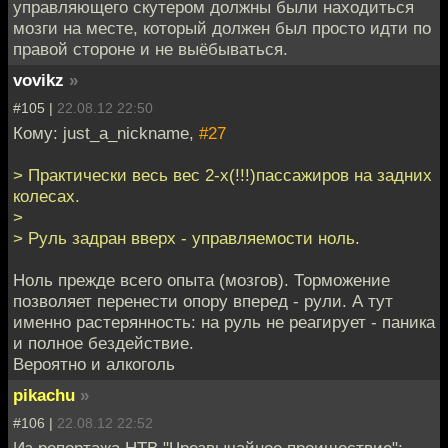
управляющего скутером должны были находиться
мозги на месте, который должен был просто идти по
правой стороне и не выёбываться.
vovikz
»
#105 |
22.08.12 22:50
Кому: just_a_nickname,
#27
> Практически весь вес 2-х(!!!)пассажиров на задних
колесах.
>
> Руль задран вверх - управляемости ноль.
Ноль прежде всего опыта (мозгов). Торможение
позволяет перенести опору вперед - рули. А тут
именно растерянность: на руль не реагирует - паника
и полное бездействие.
Вероятно и алкоголь
pikachu
»
#106 |
22.08.12 22:52
Из репортажа НТВ "Чрезвычайное проишествие":