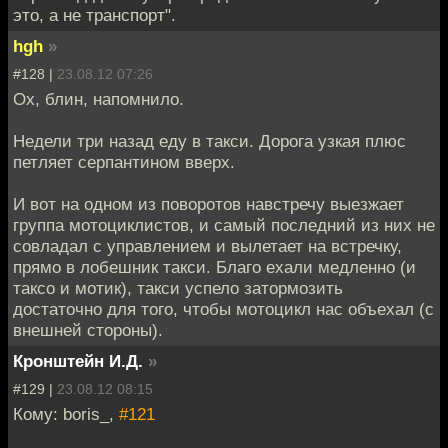
это, а не транспорт".
hgh
»
#128 |
23.08.12 07:26
Ох, блин, напомнило.
Недели три назад еду в такси. Дорога узкая плюс
петляет серпантином вверх.
И вот на одном из поворотов навстречу выезжает
группа мотоциклистов, и самый последний из них не
совладал с управлением и вылетает на встречку,
прямо в лобешник такси. Благо ехали медленно (и
таксо и мотик), такси успело затормозить
достаточно для того, чтобы мотоцикл нас объехал (с
внешней стороны).
Кронштейн И.Д.
»
#129 |
23.08.12 08:15
Кому: boris_,
#121