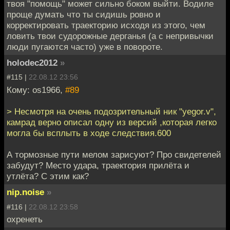
твоя "помощь" может сильно боком выйти. Водиле
проще думать что ты сидишь ровно и
корректировать траекторию исходя из этого, чем
ловить твои судорожные дерганья (а с непривычки
люди пугаются часто) уже в повороте.
holodec2012
»
#115 |
22.08.12 23:56
Кому: os1966,
#89
> Несмотря на очень подозрительный ник "yegor.v",
камрад верно описал одну из версий ,которая легко
могла бы всплыть в ходе следствия.600
А тормозные пути мелом зарисуют? Про свидетелей
забудут? Место удара, траектория прилёта и
утлёта? С этим как?
nip.noise
»
#116 |
22.08.12 23:58
охренеть