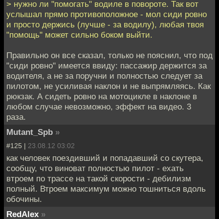
> нужно ли "помогать" водиле в повороте. Так вот
услышал прямо противоположное - мол сиди ровно
и просто держись (лучше - за водилу), любая твоя
"помощь" может сильно боком выйти.
Правильно он все сказал, только не пояснил, что под
"сиди ровно" имеется ввиду: пассажир держится за
водителя, а не за поручни и полностью следует за
пилотом, не усиливая наклон и не выпрямляясь. Как
рюкзак. А сидеть ровно на мотоцикле в наклоне в
любом случае невозможно, эффект на видео. 3
раза.
Mutant_Spb
»
#125 |
23.08.12 03:02
как человек поездивший и попадавший со скутера,
сообщу, что виноват полностью пилот - ехать
втроем по трассе на такой скорости - дебилизм
полный. Втроем максимум можно тошниться вдоль
обочины.
RedAlex
»