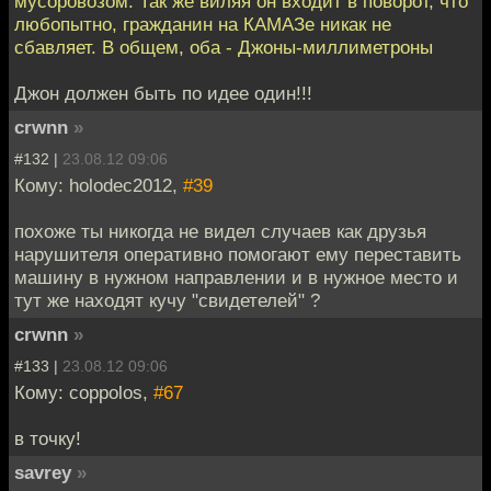
мусоровозом. Так же виляя он входит в поворот, что
любопытно, гражданин на КАМАЗе никак не
сбавляет. В общем, оба - Джоны-миллиметроны
Джон должен быть по идее один!!!
crwnn
»
#132 |
23.08.12 09:06
Кому: holodec2012,
#39
похоже ты никогда не видел случаев как друзья
нарушителя оперативно помогают ему переставить
машину в нужном направлении и в нужное место и
тут же находят кучу "свидетелей" ?
crwnn
»
#133 |
23.08.12 09:06
Кому: coppolos,
#67
в точку!
savrey
»