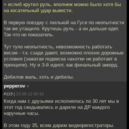
> еслиб крутил руль, вполнеж можно было хотя бы
на косательный удар вывести.
В первую поездку с люлькой на Гусе по неопытности
так же утащило. Крутишь руль - а он дальше едет.
Так что не показатель.
Тут тупо неопытность, невозможность работать
весом - т.к. сзади давят, возможно плохие дорожные
условия (зажатая подвеска чахотки не работает в
принципе). Ну и 3-й идиот, как финальный аккорд.
Дебилов жаль, хоть и дебилы.
pepperov
»
#119 |
23.08.12 00:16
Когда нам с друзьями исполнялось по 30 лет мы в
этот год скидывались и дарили на ДР каждого
наручные часы.
В этом году 35, всем дарим видеорегистраторы.