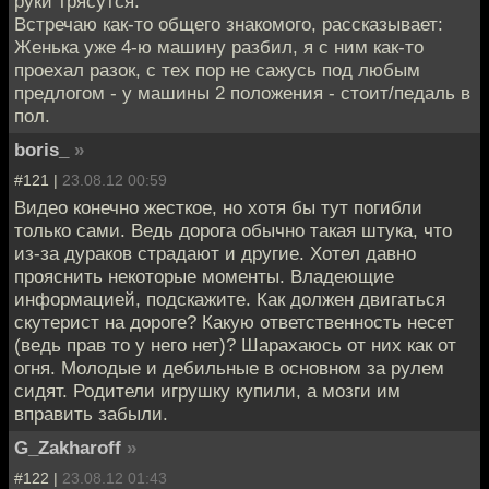
руки трясутся.
Встречаю как-то общего знакомого, рассказывает:
Женька уже 4-ю машину разбил, я с ним как-то
проехал разок, с тех пор не сажусь под любым
предлогом - у машины 2 положения - стоит/педаль в
пол.
boris_
»
#121 |
23.08.12 00:59
Видео конечно жесткое, но хотя бы тут погибли
только сами. Ведь дорога обычно такая штука, что
из-за дураков страдают и другие. Хотел давно
прояснить некоторые моменты. Владеющие
информацией, подскажите. Как должен двигаться
скутерист на дороге? Какую ответственность несет
(ведь прав то у него нет)? Шарахаюсь от них как от
огня. Молодые и дебильные в основном за рулем
сидят. Родители игрушку купили, а мозги им
вправить забыли.
G_Zakharoff
»
#122 |
23.08.12 01:43