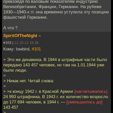
превзойдя по валовым показателям индустрию
Великобритании, Франции, Германии. На рубеже
1930—1940-х гг. она временно уступила эту позицию
фашисткой Германии.
А что ?
SpiritOfTheNight
»
#103 |
12.10.12 16:38
Кому: lowbird,
#101
> Это же динамика. В 1944 в штрафные части было
передано 143 457 человек, но там на 1.01.1944 уже
были люди.
>
> Никак нет. Читай снова:
>
> >к концу 1942 г. в Красной Армии
[насчитывалось]
24 993 штрафника. В 1943 г. их количество возросло
до 177 694 человек, в 1944 г. —
[уменьшилось до]
143 457
>