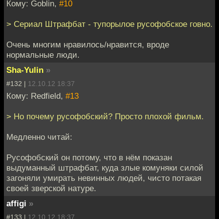
Кому: Goblin,
#10
> Сериал Штрафбат - тупорылое русофобское говно.
Очень многим нравилось/нравится, вроде
нормальные люди.
Sha-Yulin
»
#132 |
12.10.12 18:37
Кому: Redfield,
#13
> Но почему русофобский? Просто плохой фильм.
Медленно читай:
Русофобский он потому, что в нём показан
выдуманный штрафбат, куда злые комуняки силой
загоняли умирать невинных людей, чисто потакая
своей зверской натуре.
affigi
»
#133 |
12.10.12 18:37