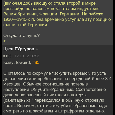
(включая добывающую) стала второй в мире,
превзойдя по валовым показателям индустрию
Великобритании, Франции, Германии. На рубеже
1930—1940-х гг. она временно уступила эту позицию
фашисткой Германии.
Откуда эта чушь?
>
Цзен ГУргуров
»
#105 |
12.10.12 16:53
Кому: lowbird,
#85
Считалось по формуле "искупить кровью", то усть
до ранения (или пребывание на передовой более 3-4
месяцев. Обычное соотношение потерь в
наступлении 1/9 убитые/раненные. Соответсвенно
даже легко раненный считался в потерях
(санитарных) " переводился в обычную строевую
часть. Впрочем, статистику убитые/раненные надо
смотреть по шрафбатам и штрафротам отдельно.