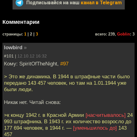
Подписывайся на наш
канал в Telegram
Комментарии
cтраницы:
1
| 2 |
3
всего: 239,
Goblin
: 3
lowbird
»
#101 |
12.10.12 16:32
Кому: SpiritOfTheNight,
#97
> Это же динамика. В 1944 в штрафные части было
передано 143 457 человек, но там на 1.01.1944 уже
были люди.
Никак нет. Читай снова:
>к концу 1942 г. в Красной Армии
[насчитывалось]
24
993 штрафника. В 1943 г. их количество возросло до
177 694 человек, в 1944 г. —
[уменьшилось до]
143
457