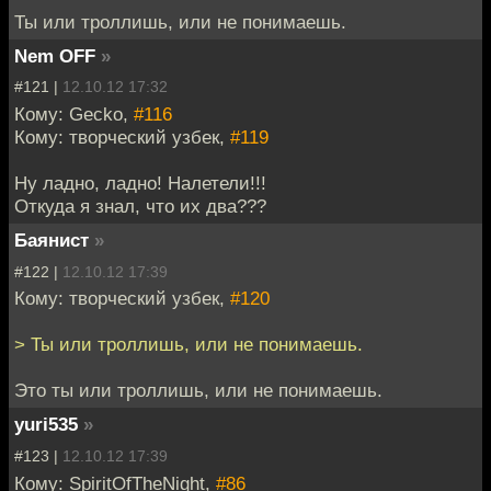
Ты или троллишь, или не понимаешь.
Nem OFF
»
#121 |
12.10.12 17:32
Кому: Gecko,
#116
Кому: творческий узбек,
#119
Ну ладно, ладно! Налетели!!!
Откуда я знал, что их два???
Баянист
»
#122 |
12.10.12 17:39
Кому: творческий узбек,
#120
> Ты или троллишь, или не понимаешь.
Это ты или троллишь, или не понимаешь.
yuri535
»
#123 |
12.10.12 17:39
Кому: SpiritOfTheNight,
#86