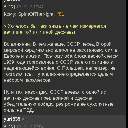
#125 |
12.10.12 17:47
Кому: SpiritOfTheNight,
#81
> Хотелось бы таки знать - в чем измеряется
величие той или иной державы
Во влиянии. В чем же еще. СССР перед Второй
мировой кардинально влиял на расстановку сил в
Европе и в Азии. Поэтому оба блока весной-летом
1939 года торговались с СССР за его позицию в
надвигающейся войне. С Польшей, например, не
торговались. Ну а влияние определяется целым
набором параметров.
Ну и так, навскидку, СССР воевал с одной из
великих держав пред войной и одержал
убедительную победу, разгромив ее сухопутные
силы на ТВД.
yuri535
»
#126 |
12.10.12 17:54