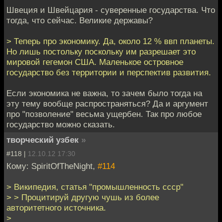
Швеция и Швейцария - суверенные государства. Что
тогда, что сейчас. Великие державы?
> Теперь про экономику. Да, около 12 % ввп планеты.
Но лишь постольку поскольку им разрешает это
мировой гегемон США. Маленькое островное
государство без территории и перспектив развития.
Если экономика не важна, то зачем было тогда на
эту тему вообще распространяться? Да и аргумент
про "позволение" весьма ущербен. Так про любое
государство можно сказать.
творческий узбек
»
#118 |
12.10.12 17:30
Кому: SpiritOfTheNight,
#114
> Википедия, статья "промышленность ссср"
> > Процитируй другую чушь из более
авторитетного источника.
>