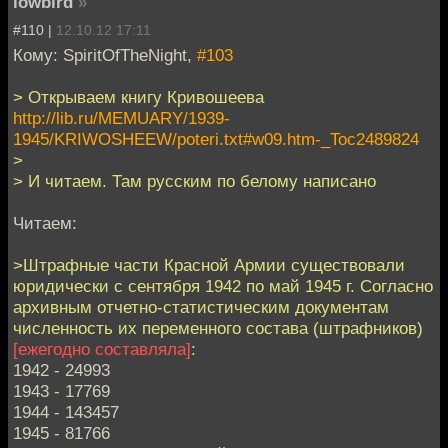
lowbird
»
#110 |
12.10.12 17:11
Кому: SpiritOfTheNight,
#103
> Открываем книгу Кривошеева
http://lib.ru/MEMUARY/1939-
1945/KRIWOSHEEW/poteri.txt#w09.htm-_Toc2489824
>
> И читаем. Там русским по белому написано
Читаем:
>Штрафные части Красной Армии существовали
юридически с сентября 1942 по май 1945 г. Согласно
архивным отчетно-статистическим документам
численность их переменного состава (штрафников)
[ежегодно составляла]
:
1942 - 24993
1943 - 17769
1944 - 143457
1945 - 81766