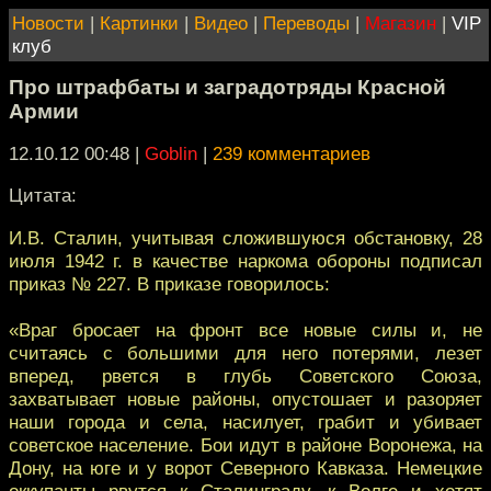
Новости
|
Картинки
|
Видео
|
Переводы
|
Магазин
|
VIP
клуб
Про штрафбаты и заградотряды Красной
Армии
12.10.12 00:48
|
Goblin
|
239 комментариев
Цитата:
И.В. Сталин, учитывая сложившуюся обстановку, 28
июля 1942 г. в качестве наркома обороны подписал
приказ № 227. В приказе говорилось:
«Враг бросает на фронт все новые силы и, не
считаясь с большими для него потерями, лезет
вперед, рвется в глубь Советского Союза,
захватывает новые районы, опустошает и разоряет
наши города и села, насилует, грабит и убивает
советское население. Бои идут в районе Воронежа, на
Дону, на юге и у ворот Северного Кавказа. Немецкие
оккупанты рвутся к Сталинграду, к Волге и хотят