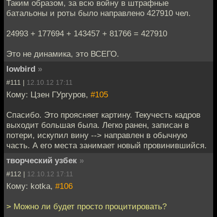
Таким образом, за всю войну в штрафные
батальоны и роты было направлено 427910 чел.
24993 + 177694 + 143457 + 81766 = 427910
Это не динамика, это ВСЕГО.
lowbird
»
#111 |
12.10.12 17:11
Кому: Цзен ГУргуров,
#105
Спасибо. Это проясняет картину. Текучесть кадров
выходит большая была. Легко ранен, записан в
потери, искупил вину --> направлен в обычную
часть. А его места занимает новый провинившийся.
творческий узбек
»
#112 |
12.10.12 17:11
Кому: kotka,
#106
> Можно ли будет просто процитировать?