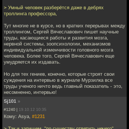
> Умный человек разберётся даже в дебрях
троллинга профессора,
Тут многие не в курсе, но в кратких перерывах между
троллингом, Сергей Вячеславович пишет научные
труды, касающиеся работы и развития мозга,
нервной системы, зоопсихологии, механизмов
индивидуальной изменчивости головного мозга
человека. Более того, Сергей Вячеславович еще
умудряется их издавать.
Но для тех гениев, конечно, которые строят свои
суждения на интервью в журнале Мурзилка все
труды ученого ничто ведь главный показатель - это,
несомненно, интервью!
Sj101
»
#1240 |
19.10.12 10:35
Кому: Asya,
#1231
> Так и запишем, "по существу ответить нечего"