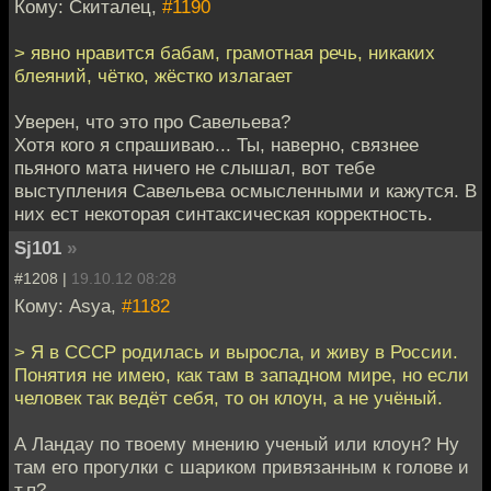
Кому: Скиталец,
#1190
> явно нравится бабам, грамотная речь, никаких
блеяний, чётко, жёстко излагает
Уверен, что это про Савельева?
Хотя кого я спрашиваю... Ты, наверно, связнее
пьяного мата ничего не слышал, вот тебе
выступления Савельева осмысленными и кажутся. В
них ест некоторая синтаксическая корректность.
Sj101
»
#1208 |
19.10.12 08:28
Кому: Asya,
#1182
> Я в СССР родилась и выросла, и живу в России.
Понятия не имею, как там в западном мире, но если
человек так ведёт себя, то он клоун, а не учёный.
А Ландау по твоему мнению ученый или клоун? Ну
там его прогулки с шариком привязанным к голове и
т.п?