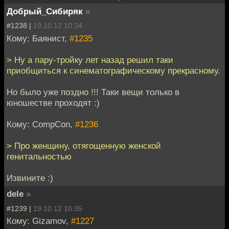
Добрый_Сибиряк
»
#1238 |
19.10.12 10:34
Кому: Баянист,
#1235
> Ну а пару-тройку лет назад решил таки
приобщиться к синематографическому прекрасному.
Но было уже поздно !!! Таки вещи только в
юношестве проходят :)
Кому: CompCon,
#1236
> Про женщину, отягощенную женской
генитальностью
Извините :)
dele
»
#1239 |
19.10.12 10:35
Кому: Gizamov,
#1227