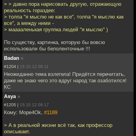
> > давно пора нарисовать другую, отражающую
реальность гораздее:
> толпа "я мыслю не как все", толпа "я мыслю как
все", а между ними -
> мааааленькая группка людей "я мыслю" )
По существу, картинка, которую бы вовсю
использовали бы белоленточные !!!
Badan
»
#1204 |
19.10.12 08:11
Неожиданно тема взлетела! Придётся перечитать,
даже не знаю чего это вдруг народ так озаботился!
КС
Asya
»
#1205 |
19.10.12 08:17
Кому: Mope4Ok,
#1189
> А в реальной жизни всё так, как профессор
описывает.