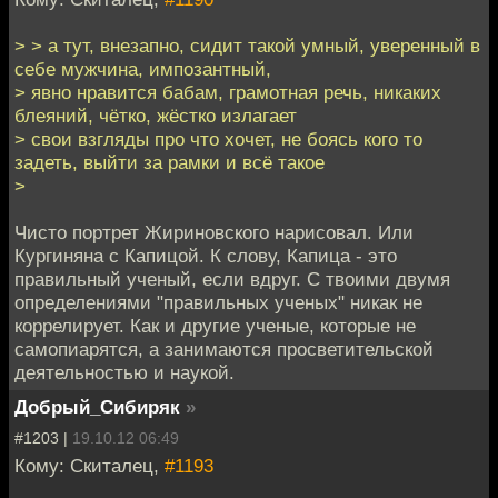
> > а тут, внезапно, сидит такой умный, уверенный в
себе мужчина, импозантный,
> явно нравится бабам, грамотная речь, никаких
блеяний, чётко, жёстко излагает
> свои взгляды про что хочет, не боясь кого то
задеть, выйти за рамки и всё такое
>
Чисто портрет Жириновского нарисовал. Или
Кургиняна с Капицой. К слову, Капица - это
правильный ученый, если вдруг. С твоими двумя
определениями "правильных ученых" никак не
коррелирует. Как и другие ученые, которые не
самопиарятся, а занимаются просветительской
деятельностью и наукой.
Добрый_Сибиряк
»
#1203 |
19.10.12 06:49
Кому: Скиталец,
#1193