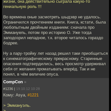
жизни, она действительно сыграла какую-то
гениальную роль !!!
Во времена оные засмотреть шыдэвр не удалось.
Ограничился прочтением книги. Книга, кстати, была
любопытным двойным изданием: сначала про
Эммануель, потом про историю О. Уже тогда
заподозрил неладное, т.к. второе читалось гораздо
бодрее.
Ну а пару-тройку лет назад решил таки приобщиться
к синематографическому прекрасному. Старинные
опасения подтвердились, весь просмотр удерживал
себя от желания проматывать вперёд. Так и не
понял, в чём величие опуса.
CompCon
»
#1236 |
19.10.12 10:28
Кому: Asya,
#1221
> Эммануэль.
>