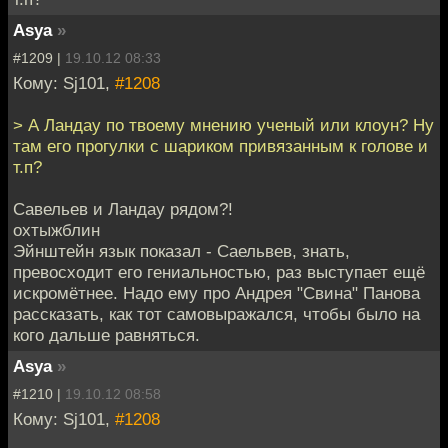
Asya
»
#1209 |
19.10.12 08:33
Кому: Sj101,
#1208
> А Ландау по твоему мнению ученый или клоун? Ну
там его прогулки с шариком привязанным к голове и
т.п?
Савельев и Ландау рядом?!
охтыжблин
Эйнштейн язык показал - Саельвев, знать,
превосходит его гениальностью, раз выступает ещё
искромётнее. Надо ему про Андрея "Свина" Панова
рассказать, как тот самовыражался, чтобы было на
кого дальше равняться.
Asya
»
#1210 |
19.10.12 08:58
Кому: Sj101,
#1208