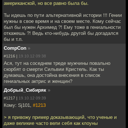
американской, но все равно была бы.
Ты идешь по пути альтернативной истории !!! Гении
нужны в свое время и на своем месте. Кому сейчас
был бы нужен Архимед ?! Ему тоже в гениальности
откажешь ?! Ведь кто-нибудь другой бы догадался
бы и т.п.
CompCon
»
#1216 |
19.10.12 09:38
Ася, тут на соседнем треде мужчины повально
скорбят о смерти Сильвии Кристель. Как ты
думаешь, она достойна внесения в список
гениальных актрис и женщин?
Добрый_Сибиряк
»
#1217 |
19.10.12 09:39
Кому: Sj101,
#1213
> я привожу пример доказывающий, что ученые и
даже великие часто вели себя как клоуны