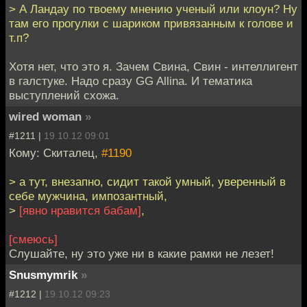
> А Ландау по твоему мнению ученый или клоун? Ну
там его прогулки с шариком привязанным к голове и
т.п?
Хотя нет, что это я. Зачем Свина, Свин - интеллигент
в галстуке. Надо сразу GG Allina. И тематика
выступлений схожа.
wired woman
»
#1211 |
19.10.12 09:01
Кому: Скиталец,
#1190
> а тут, внезапно, сидит такой умный, уверенный в
себе мужчина, импозантный,
>
[явно нравится бабам]
,
[смеюсь]
Слушайте, ну это уже ни в какие рамки не лезет!
Snusmymrik
»
#1212 |
19.10.12 09:23