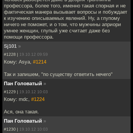
профессора, более того, именно такая спорная и не
фактическая манера вызывает вопросы и побуждает
к изучению описываемых явлений. Ну, а глупому
ничего не поможет, и о том, что мужчины априори
умнее женщин, глупый уже считает даже без
помощи профессора.
Sj101
»
#1228 |
19.10.12 09:59
Кому: Asya,
#1214
Так и запишем, "по существу ответить нечего"
Пан Головатый
»
#1229 |
19.10.12 10:03
Кому: mdc,
#1224
Ася, она такая.
Пан Головатый
»
#1230 |
19.10.12 10:03