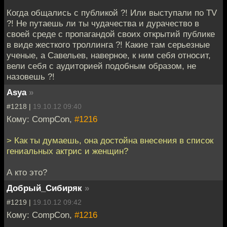
Когда общались с публикой ?! Или выступали по TV
?! Не путаешь ли ты чудачества и дурачество в
своей среде с пропагандой своих открытий публике
в виде жесткого троллинга ?! Какие там серьезные
ученые, а Савельев, наверное, к ним себя относит,
вели себя с аудиторией подобным образом, не
назовешь ?!
Asya
»
#1218 |
19.10.12 09:40
Кому: CompCon,
#1216
> Как ты думаешь, она достойна внесения в список
гениальных актрис и женщин?
А кто это?
Добрый_Сибиряк
»
#1219 |
19.10.12 09:42
Кому: CompCon,
#1216