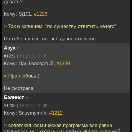
делать?
Кому: Sj101,
#1228
> Так и запишем, "по существу ответить нечего"
По тебе, существо, всё давно отвечено.
Asya
»
#1232 |
19.10.12 10:05
Кому: Пан Головатый,
#1230
> Про любовь:)
Не смотрела.
Баянист
»
#1233 |
19.10.12 10:08
Кому: Snusmymrik,
#1212
> советская космическая программа все равно
случилась бы, хотя бы на связке Янгель-Челомей