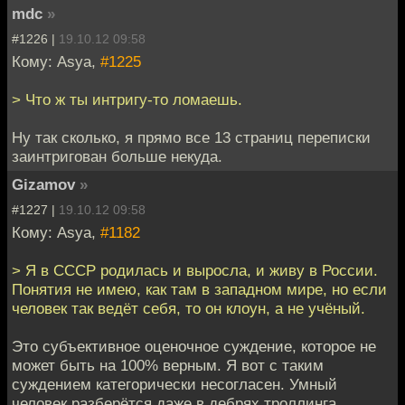
mdc
»
#1226 |
19.10.12 09:58
Кому: Asya,
#1225
> Что ж ты интригу-то ломаешь.
Ну так сколько, я прямо все 13 страниц переписки
заинтригован больше некуда.
Gizamov
»
#1227 |
19.10.12 09:58
Кому: Asya,
#1182
> Я в СССР родилась и выросла, и живу в России.
Понятия не имею, как там в западном мире, но если
человек так ведёт себя, то он клоун, а не учёный.
Это субъективное оценочное суждение, которое не
может быть на 100% верным. Я вот с таким
суждением категорически несогласен. Умный
человек разберётся даже в дебрях троллинга