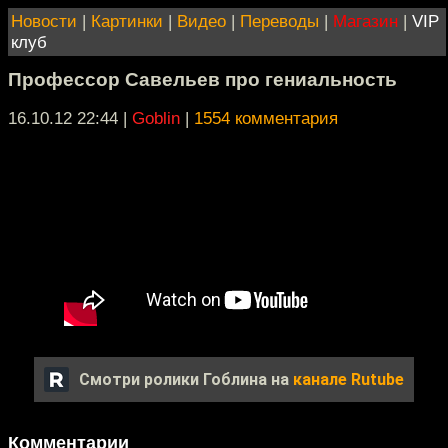
Новости
|
Картинки
|
Видео
|
Переводы
|
Магазин
|
VIP
клуб
Профессор Савельев про гениальность
16.10.12 22:44
|
Goblin
|
1554 комментария
Смотри ролики Гоблина на
канале Rutube
Комментарии