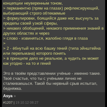
концепции неуверенным тоном,
> перманентно (прям на глазах) рефлексирующий,
выбирающий строго обтекаемые
> формулировки, боящийся даже нос высунуть за
пределы своей узкой сферы,
> никаких обобщений, никакого применения знаний в
других областях и через
> слово - извиняться, жалобно глядя в глаза
>
> 2 - ёбнутый на всю башку гений (типа эйнштейна
или перельмана) которого понять
> в принципе дело не реальное, а чудить он может
как угодно - на то и гений
Это в твоём представлении учёные - именно такие.
Твоё счастье, что ты с учёными лично не
сталкиваешься. Такой бы нервный срыв испытал,
бедняжка.
Asya
»
#1207 |
19.10.12 08:27