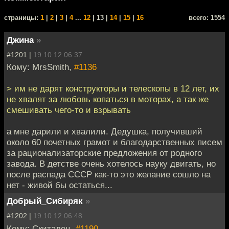
cтраницы:
1
|
2
|
3
|
4
...
12
| 13 |
14
|
15
|
16
всего: 1554
Джина
»
#1201 |
19.10.12 06:37
Кому: MrsSmith,
#1136
> им не дарят конструкторы и телескопы в 12 лет, их
не хвалят за любовь копаться в моторах, а так же
смешивать чего-то и взрывать
а мне дарили и хвалили. Дедушка, получивший
около 60 почетных грамот и благодарственных писем
за рационализаторские предложения от родного
завода. В детстве очень хотелось науку двигать, но
после распада СССР как-то это желание сошло на
нет - живой бы остаться...
Добрый_Сибиряк
»
#1202 |
19.10.12 06:48
Кому: Скиталец,
#1190