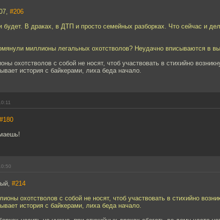
07,
#206
и будет. В драках, в ДТП и просто семейных разборках. Что сейчас и де
помянули миллионы легальных охотстволов? Неудачно вписываются в в
ионы охотстволов с собой не носят, чтоб участвовать в стихийно возник
зывает история с байкерами, лиха беда начало.
10:11
#180
имаешь!
10:50
тый,
#214
ллионы охотстволов с собой не носят, чтоб участвовать в стихийно возн
зывает история с байкерами, лиха беда начало.