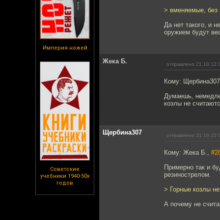
> вменяемые, без
Да нет такого, и 
оружием будут вес
Империя ножей
Жека Б.
отправлено 21.10.12 
Кому: Щербина30
Думаешь, немедлен
козлы не считаютс
Щербина307
отправлено 21.10.12 
Кому: Жека Б.,
#2
Примерно так и бу
Советские
резинострелом.
учебники 1940-50х
годов
> Горные козлы не
А почему не счита