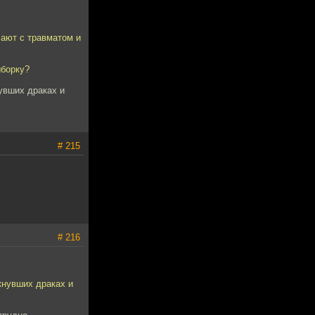
лают с травматом и
ыборку?
нувших драках и
# 215
# 216
икнувших драках и