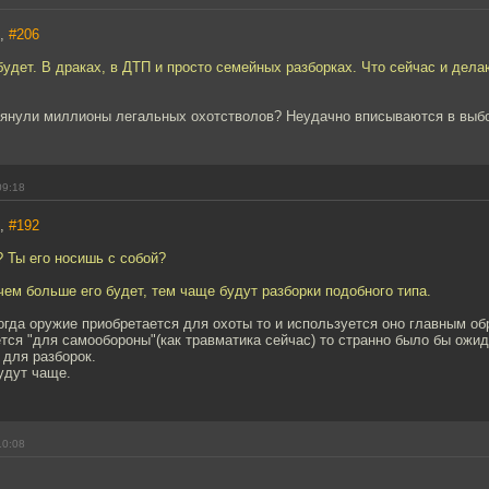
7,
#206
будет. В драках, в ДТП и просто семейных разборках. Что сейчас и дела
мянули миллионы легальных охотстволов? Неудачно вписываются в выб
09:18
7,
#192
? Ты его носишь с собой?
 чем больше его будет, тем чаще будут разборки подобного типа.
огда оружие приобретается для охоты то и используется оно главным об
тся "для самообороны"(как травматика сейчас) то странно было бы ожида
 для разборок.
будут чаще.
10:08