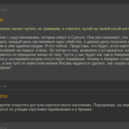
16:25
05
енно начнут пулять по трамваям, и отвечать пулей на любой косой взг
нях с родственниками, которые живут в Сургуте. Они рассказывают, что
ярно, каждый день как минимум одно убийство, и данное дело получило
тия в нём администрации. И это сейчас. Представь, что будет, если коро
особенно на первых этапах. Ну потом-то оно, возможно и устаканится, но
менты по переделке жизни по типу "пусть у нас будет как там в Америке
ли у экспериментаторов отсутствует понимание, почему в Америке слож
у, и они тупо по известной книжке Носова надеются сделать, как сказал 
орошо".
22:59
#210
против открытого доступа короткоствола населению. Подозреваю, на пе
атся по улицам короткими перебежками и в бронике.
09:14