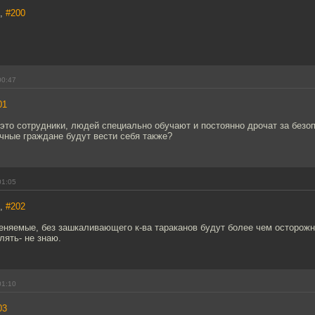
7,
#200
00:47
01
это сотрудники, людей специально обучают и постоянно дрочат за безо
чные граждане будут вести себя также?
01:05
7,
#202
еняемые, без зашкаливающего к-ва тараканов будут более чем осторожны
ять- не знаю.
01:10
03