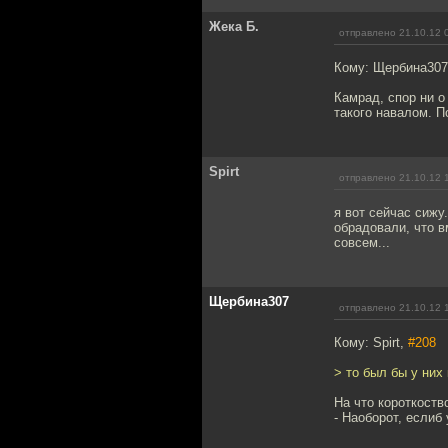
Жека Б.
отправлено 21.10.12 
Кому: Щербина30
Камрад, спор ни о
такого навалом. П
Spirt
отправлено 21.10.12 
я вот сейчас сижу
обрадовали, что в
совсем...
Щербина307
отправлено 21.10.12 
Кому: Spirt,
#208
> то был бы у них
На что короткоств
- Наоборот, еслиб 