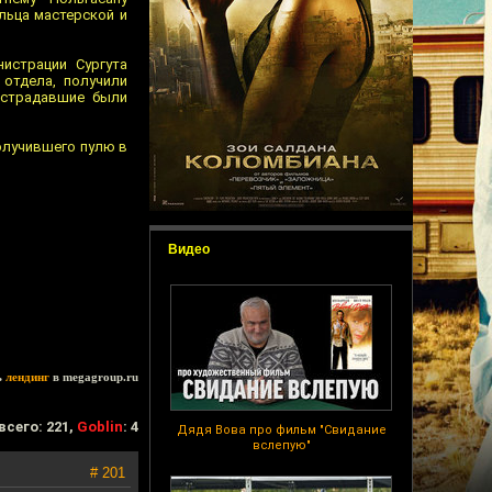
льца мастерской и
истрации Сургута
 отдела, получили
острадавшие были
получившего пулю в
Видео
ь
лендинг
в megagroup.ru
всего: 221,
Goblin
: 4
Дядя Вова про фильм "Свидание
вслепую"
# 201