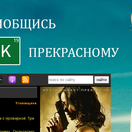
Уголовщина
 с проверкой. Три
нему Гюльгасану