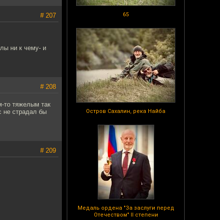
65
# 207
лы ни к чему- и
# 208
м-то тяжелым так
с не страдал бы
Остров Сахалин, река Найба
# 209
Медаль ордена "За заслуги перед
Отечеством" II степени