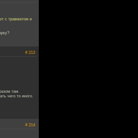
ют с травматом и
орку?
# 213
разом там.
ть чего то иного.
# 214