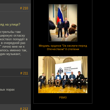
# 210
ляд на улице?
 стрельбы там
 широкую огласку
ткоствол попадёт в
 в очередной раз
Медаль ордена "За заслуги перед
" лично мне ни к
Отечеством" II степени
илось именно так,
один музыкант,
# 211
рвых порах
РВИО
# 212