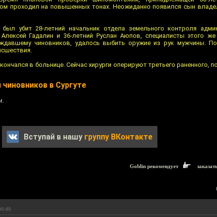
ном проходил на повышенных тонах. Неожиданно появился сын владе
был убит 28-летний начальник отдела земельного контроля админ
 Алексей Гадалин и 36-летний Руслан Аюпов, специалисты этого же
ождавшему чиновников, удалось выбить оружие из рук мужчины. П
исшествия.
ончался в больнице. Сейчас хирурги оперируют третьего раненного, 
 чиновников в Сургуте
и.
Вступай в нашу
группу ВКонтакте
Goblin рекомендует
заказат
00:40