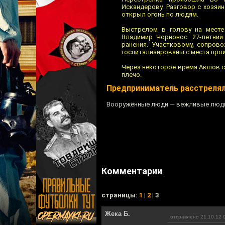
Искандерову. Разговор с хозяи
открыл огонь по людям.
Выстрелом в голову на месте 
Владимир Чорнонос. 27-летний
ранения. Участковому, сопров
госпитализированы с места про
Через некоторое время Аюпов ск
плечо.
Предприниматель расстрелял
Вооружённые люди — вежливые люд
Комментарии
cтраницы:
1
|
2
| 3
Жека Б.
отправлено 21.10.12 