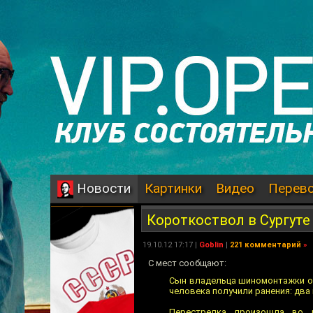
Картинки
Видео
Перев
Новости
Короткоствол в Сургуте
19.10.12 17:17 |
Goblin
|
221 комментарий
»
С мест сообщают:
Сын владельца шиномонтажки от
человека получили ранения: два
Перестрелка произошла во в