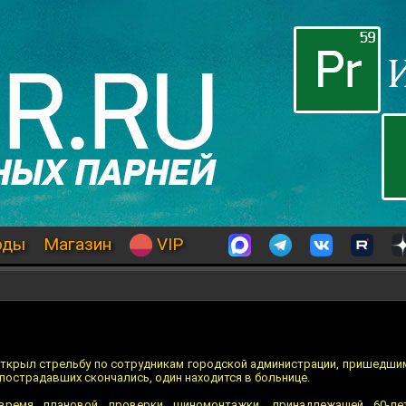
оды
Магазин
VIP
крыл стрельбу по сотрудникам городской администрации, пришедшим
 пострадавших скончались, один находится в больнице.
ремя плановой проверки шиномонтажки, принадлежащей 60-лет