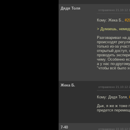
Дядя Толя
отправлено 21.10.12 
Кому: Жека Б.,
#2
> Думаешь, немедл
Разговаривал на д
происходят регул
только из-за учас
открытый доступ, 
проводить экспери
чему. Особенно ес
а у нас по-другом
"чтобы всё было х
Жека Б.
отправлено 21.10.12 
Кому: Дядя Толя,
Дык, я же ж тоже 
придется перемещ
7-40
отправлено 22.10.12 