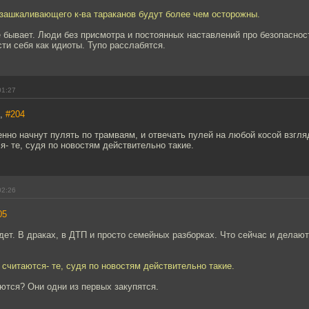
 зашкаливающего к-ва тараканов будут более чем осторожны.
не бывает. Люди без присмотра и постоянных наставлений про безопасно
ти себя как идиоты. Тупо расслабятся.
01:27
7,
#204
но начнут пулять по трамваям, и отвечать пулей на любой косой взгля
я- те, судя по новостям действительно такие.
02:26
05
дет. В драках, в ДТП и просто семейных разборках. Что сейчас и делают
 считаются- те, судя по новостям действительно такие.
ются? Они одни из первых закупятся.