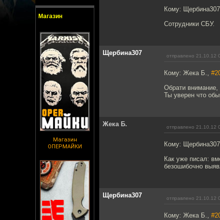
Кому: Щербина30
Магазин
Сотрудники СБУ.
Щербина307
отправлено 21.10.12 
Кому: Жека Б.,
#2
Обрати внимание, 
Ты уверен что обы
Жека Б.
отправлено 21.10.12 
Магазин
Кому: Щербина30
ОПЕРМАЙКИ
Как уже писал: вм
безошибочно выявл
Щербина307
отправлено 21.10.12 
Кому: Жека Б.,
#2