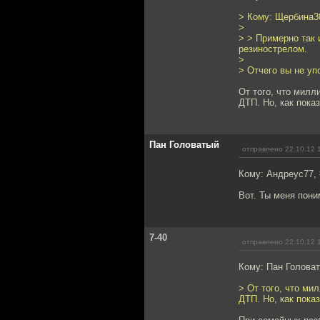
> Кому: Щербина3
>
> > Примерно так 
резинострелом.
>
> Отчего вы не у
От того, что милл
ДТП. Но, как пока
Пан Головатый
отправлено 22.10.12 
Кому: Андреус77,
Вот. Ты меня пон
7-40
отправлено 22.10.12 
Кому: Пан Голова
> От того, что ми
ДТП. Но, как пока