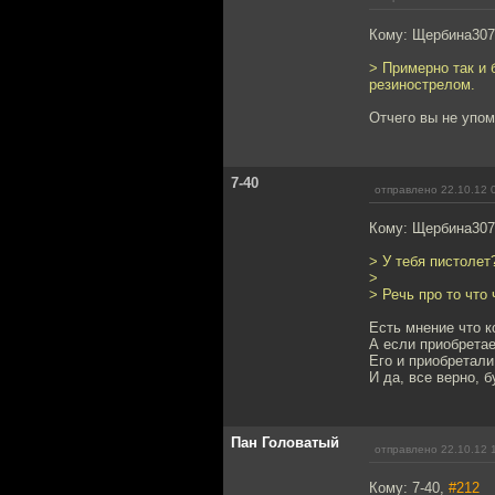
Кому: Щербина30
> Примерно так и 
резинострелом.
Отчего вы не упо
7-40
отправлено 22.10.12 
Кому: Щербина30
> У тебя пистолет
>
> Речь про то что
Есть мнение что к
А если приобретае
Его и приобретали
И да, все верно, 
Пан Головатый
отправлено 22.10.12 
Кому: 7-40,
#212