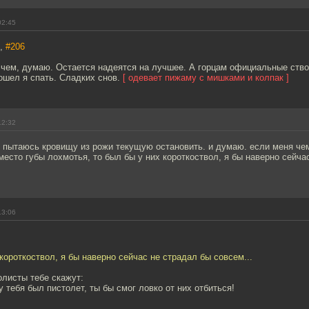
02:45
7,
#206
 чем, думаю. Остается надеятся на лучшее. А горцам официальные ство
ошел я спать. Сладких снов.
[ одевает пижаму с мишками и колпак ]
12:32
. пытаюсь кровищу из рожи текущую остановить. и думаю. если меня че
место губы лохмотья, то был бы у них короткоствол, я бы наверно сейча
13:06
 короткоствол, я бы наверно сейчас не страдал бы совсем...
олисты тебе скажут:
у тебя был пистолет, ты бы смог ловко от них отбиться!