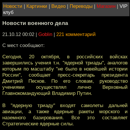
Новости
|
Картинки
|
Видео
|
Переводы
|
Магазин
|
VIP
клуб
Новости военного дела
21.10.12 00:02
|
Goblin
|
221 комментарий
C мест сообщают:
Сегодня, 20 октября, в российских войсках
завершились учения т.н. "ядерной триады", аналогов
которым по масштабу "не было в новейшей истории
России", сообщает пресс-секретарь президента
Дмитрий Песков. По его словам, руководство
учениями осуществлял лично Верховный
Главнокомандующий Владимир Путин.
В "ядерную триаду" входят самолеты дальней
авиации, а также ядерные ракеты морского и
наземного базирования. Все это составляет
Стратегические ядерные силы.