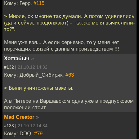
Кому: Герр,
#115
> Мноие, ох многие так думали. А потом удивлялись
(да и сейчас продолжают) - "как же меня вычислили-
то?".
Меня уже взя... А если серьезно, то у меня нет
порочащих связей с данным производством !!!
Хоттабыч
»
#132 |
21.10.12 14:32
Кому: Добрый_Сибиряк,
#63
> Были уничтожены макеты.
А в Питере на Варшавском одна уже в предпусковом
положении стоит.
Mad Creator
»
#133 |
21.10.12 14:34
Кому: DDQ,
#79