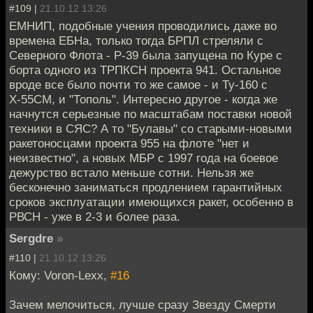
#109 |
21.10.12 13:26
ЕМНИП, подобные учения проводились даже во
времена ЕБНа, только тогда БРПЛ стреляли с
Северного Флота - Р-39 была запущена по Куре с
борта одного из ТРПКСН проекта 941. Остальное
вроде все было почти то же самое - и Ту-160 с
Х-55СМ, и "Тополь". Интересно другое - когда же
начнутся серьезные по масштабам поставки новой
техники в СЯС? А то "Булавы" со старыми-новыми
ракетоносцами проекта 955 на флоте "нет и
неизвестно", а новых МБР с 1997 года на боевое
дежурство встало меньше сотни. Нельзя же
бесконечно заниматься продлением гарантийных
сроков эксплуатации имеющихся ракет, особенно в
РВСН - уже в 2-3 и более раза.
Sergdre
»
#110 |
21.10.12 13:26
Кому: Voron-Lexx,
#16
Зачем мелочиться, лучше сразу Звезду Смерти