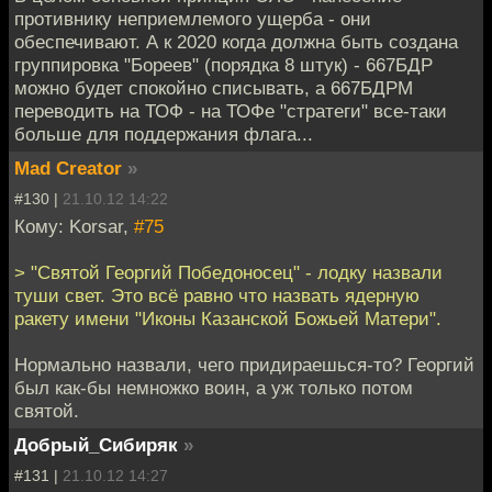
противнику неприемлемого ущерба - они
обеспечивают. А к 2020 когда должна быть создана
группировка "Бореев" (порядка 8 штук) - 667БДР
можно будет спокойно списывать, а 667БДРМ
переводить на ТОФ - на ТОФе "стратеги" все-таки
больше для поддержания флага...
Mad Creator
»
#130 |
21.10.12 14:22
Кому: Korsar,
#75
> "Святой Георгий Победоносец" - лодку назвали
туши свет. Это всё равно что назвать ядерную
ракету имени "Иконы Казанской Божьей Матери".
Нормально назвали, чего придираешься-то? Георгий
был как-бы немножко воин, а уж только потом
святой.
Добрый_Сибиряк
»
#131 |
21.10.12 14:27