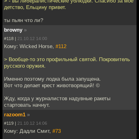
> - вы либералистические ублюдки. Спасибо за моё
детство, Ельцину привет.
ты пьян что ли?
browny
»
#118 |
21.10.12 14:00
Кому: Wicked Horse,
#112
> Вообще-то это профильный святой. Покровитель
русского оружия.
Именно поэтому лодка была запущена.
Вот что делает крест животворящий! ©
Жду, когда у журналистов надувные ракеты
стартовать начнут.
razoom1
»
#119 |
21.10.12 14:06
Кому: Дадли Смит,
#73