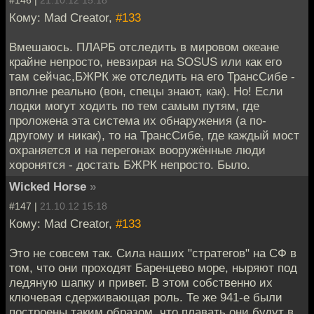
#146 |
21.10.12 15:18
Кому: Mad Creator,
#133
Вмешаюсь. ПЛАРБ отследить в мировом океане
крайне непросто, невзирая на SOSUS или как его
там сейчас,БЖРК же отследить на его ТрансСибе -
вполне реально (вон, спецы знают, как). Но! Если
лодки могут ходить по тем самым путям, где
проложена эта система их обнаружения (а по-
другому и никак), то на ТрансСибе, где каждый мост
охраняется и на перегонах вооружённые люди
хоронятся - достать БЖРК непросто. Было.
Wicked Horse
»
#147 |
21.10.12 15:18
Кому: Mad Creator,
#133
Это не совсем так. Сила наших "стратегов" на СФ в
том, что они проходят Баренцево море, ныряют под
ледяную шапку и привет. В этом собственно их
ключевая сдерживающая роль. Те же 941-е были
построены таким образом, что плавать они будут в