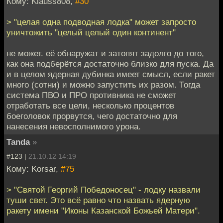
Кому: Klauss808,
#30
> "целая одна подводная лодка" может запросто
уничтожить "целый целый один континент"
не может. её обнаружат и затопят задолго до того,
как она подберётся достаточно близко для пуска. Да
и в целом ядерная дубинка имеет смысл, если ракет
много (сотни) и можно запустить их разом. Тогда
система ПВО и ПРО противника не сможет
отработать все цели, несколько процентов
боеголовок прорвутся, чего достаточно для
нанесения невосполнимого урона.
Tanda
»
#123 |
21.10.12 14:19
Кому: Korsar,
#75
> "Святой Георгий Победоносец" - лодку назвали
туши свет. Это всё равно что назвать ядерную
ракету имени "Иконы Казанской Божьей Матери".