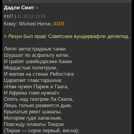
Дадли Смит
»
#107 |
21.10.12 13:01
Кому: Wicked Horse,
#103
> Резун был прав! Советские вундервафли детектед.
Летят автострадные танки
Шуршат по асфальту катки,
И грабят швейцарские банки
Мордастые политруки,
И мелом на стенах Рейхстага
Царапает главстаршина:
«Нам нужен Париж и Гаага,
И Африка тоже нужна!»
Опять над театром Ла Скала,
Лишь только развеется дым,
Крылатые реют шакалы,
Мотором гудя запасным.
Повсюду плакаты Тоидзе
(Тираж — сорок первый, весна):