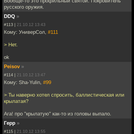
Вообще-то это профильный святой. Покровитель
русского оружия.
DDQ
»
#113 |
21.10.12 13:43
Кому: УниверСол,
#111
> Нет.
ok
Peisov
»
#114 |
21.10.12 13:47
Кому: Sha-Yulin,
#99
> Ты наверно хотел спросить, баллистическая или
крылатая?
Ага! про "крылатую" как-то из головы выпало.
Герр
»
#115 |
21.10.12 13:55