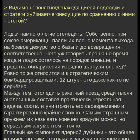
> Видимо непонятногденаходящиеся подлодки и
стратеги хуйзнаетчегонесущие по сравнению с ними
- отстой?
Лодки намного легче отследить. Собственно, при
союзе американцы пасли их все, с момента выхода
на боевое дежурство с базы и до возвращения,
соответственно. Чего уж говорить про наше время,
когда и лодок осталось на порядок меньше, и
средства обнаружения изрядно шагнули вперёд?
Ровно то же относится и к стратегическим
бомбардировщиками. 12 штук - это даже как-то не
серьёзно.
Между тем, отследить ракетный поезд среди тысяч
аналогичных составов практически нереальная
задача, соотв. и уничтожить его своевременно и
гарантированно крайне сложно. Самым страшным
оружием их называть конечно вряд-ли можно, но
серьёзным аргументом - точно.
Главный же компонент ядерной дубинки - это общее
количество ракет, готовых к запуску одновременно,