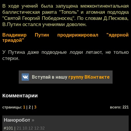
В ходе учений была запущена межконтинентальная
баллистическая ракета "Тополь" и атомная подлодка
"Святой Георгий Победоносец". По словам Д.Пескова,
В.Путин остался учениями доволен.
Владимир Путин продирижировал "ядерной
триадой"
У Путина даже подводные лодки летают, не только
стерхи.
Вступай в нашу
группу ВКонтакте
Комментарии
cтраницы:
1
| 2 |
3
всего: 221
Наноробот
»
#101 |
21.10.12 12:32