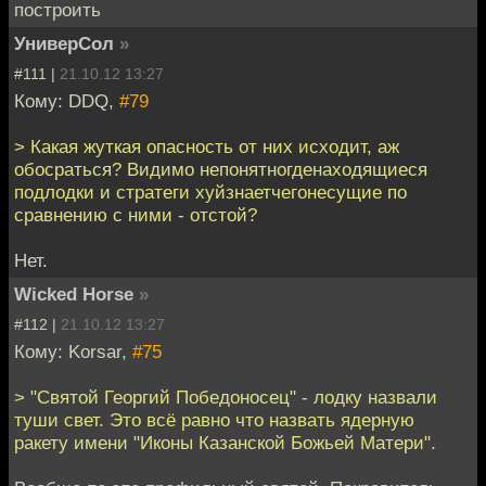
построить
УниверСол
»
#111 |
21.10.12 13:27
Кому: DDQ,
#79
> Какая жуткая опасность от них исходит, аж
обосраться? Видимо непонятногденаходящиеся
подлодки и стратеги хуйзнаетчегонесущие по
сравнению с ними - отстой?
Нет.
Wicked Horse
»
#112 |
21.10.12 13:27
Кому: Korsar,
#75
> "Святой Георгий Победоносец" - лодку назвали
туши свет. Это всё равно что назвать ядерную
ракету имени "Иконы Казанской Божьей Матери".