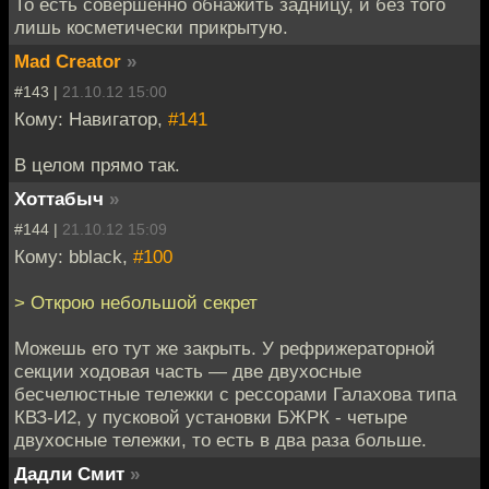
То есть совершенно обнажить задницу, и без того
лишь косметически прикрытую.
Mad Creator
»
#143 |
21.10.12 15:00
Кому: Навигатор,
#141
В целом прямо так.
Хоттабыч
»
#144 |
21.10.12 15:09
Кому: bblack,
#100
> Открою небольшой секрет
Можешь его тут же закрыть. У рефрижераторной
секции ходовая часть — две двухосные
бесчелюстные тележки с рессорами Галахова типа
КВЗ-И2, у пусковой установки БЖРК - четыре
двухосные тележки, то есть в два раза больше.
Дадли Смит
»