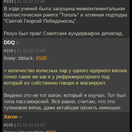
#103 |
21.10.12 12:46
В ходе учений была запущена межконтинентальная
баллистическая ракета "Тополь" и атомная подлодка
"Святой Георгий Победоносец".
Резун был прав! Советские вундервафли детектед.
DDQ
»
#104 |
21.10.12 12:49
Кому: bblack,
#100
> количество колесных пар у одного ядерного вагона
точно такое же как и у рефрижераторного под
который их собственно говоря и маскируют.
Видимо это не тот вагон, который я изучал. Тот был
типа пассажирский. Всё равно, считаю, что это
тупиковая ветка, даже китайцам грозить немощно.
Xaron
»
#105 |
21.10.12 12:52