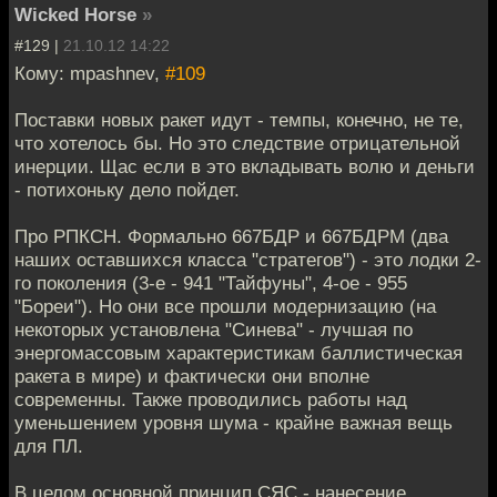
Wicked Horse
»
#129 |
21.10.12 14:22
Кому: mpashnev,
#109
Поставки новых ракет идут - темпы, конечно, не те,
что хотелось бы. Но это следствие отрицательной
инерции. Щас если в это вкладывать волю и деньги
- потихоньку дело пойдет.
Про РПКСН. Формально 667БДР и 667БДРМ (два
наших оставшихся класса "стратегов") - это лодки 2-
го поколения (3-е - 941 "Тайфуны", 4-ое - 955
"Бореи"). Но они все прошли модернизацию (на
некоторых установлена "Синева" - лучшая по
энергомассовым характеристикам баллистическая
ракета в мире) и фактически они вполне
современны. Также проводились работы над
уменьшением уровня шума - крайне важная вещь
для ПЛ.
В целом основной принцип СЯС - нанесение