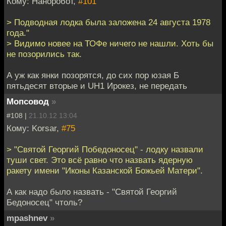
Кому: Наноробот,
#101
> Подводная лодка была заложена 24 августа 1978
года."
> Видимо новее на ТОФе ничего не нашли. Хоть бы
не позорились так.
А уж как янки позорятся, до сих пор юзая Б
пятьдесят вторые и UH1 Ирокез, не передать
Мопсовод
»
#108 |
21.10.12 13:04
Кому: Korsar,
#75
> "Святой Георгий Победоносец" - лодку назвали
туши свет. Это всё равно что назвать ядерную
ракету имени "Иконы Казанской Божьей Матери".
А как надо было назвать - "Святой Георгий
Бедоносец" чтоль?
mpashnev
»