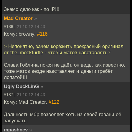
Знамо дело как - по IP!!!
Mad Creator
»
#136 |
21.10.12 14:43
Кому: browny,
#116
> Непонятно, зачем корёжить прекрасный оригинал
от the_mockturtle - чтобы матов навставлять?
Слава Гоблина покоя не даёт, он ведь, как известно,
тоже матов везде навставляет и деньги гребёт
лопатой!!!
Ugly DuckLinG
»
#137 |
21.10.12 14:43
Кому: Mad Creator,
#122
Дальность мбр позволяет хоть из своей гавани её
запускать.
mpashnev
»