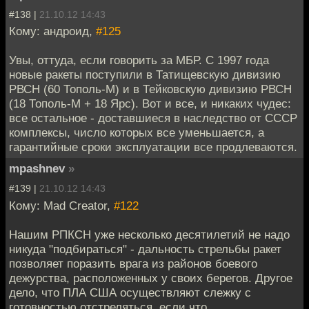
#138 |
21.10.12 14:43
Кому: андроид,
#125
Увы, оттуда, если говорить за МБР. С 1997 года
новые ракеты поступили в Татищевскую дивизию
РВСН (60 Тополь-М) и в Тейковскую дивизию РВСН
(18 Тополь-М + 18 Ярс). Вот и все, и никаких чудес:
все остальное - доставшиеся в наследство от СССР
комплексы, число которых все уменьшается, а
гарантийные сроки эксплуатации все продлеваются.
mpashnev
»
#139 |
21.10.12 14:43
Кому: Mad Creator,
#122
Нашим РПКСН уже несколько десятилетий не надо
никуда "подбираться" - дальность стрельбы ракет
позволяет поразить врага из районов боевого
дежурства, расположенных у своих берегов. Другое
дело, что ПЛА США осуществляют слежку с
готовностью отстреляться, если что.