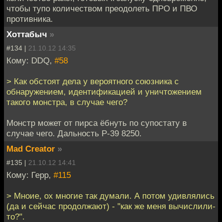
чтобы тупо количеством преодолеть ПРО и ПВО
противника.
Хоттабыч
»
#134 |
21.10.12 14:35
Кому: DDQ,
#58
> Как обстоят дела у вероятного союзника с
обнаружением, идентификацией и уничтожением
такого монстра, в случае чего?
Монстр может от пирса ёбнуть по супостату в
случае чего. Дальность Р-39 8250.
Mad Creator
»
#135 |
21.10.12 14:41
Кому: Герр,
#115
> Мноие, ох многие так думали. А потом удивлялись
(да и сейчас продолжают) - "как же меня вычислили-
то?".