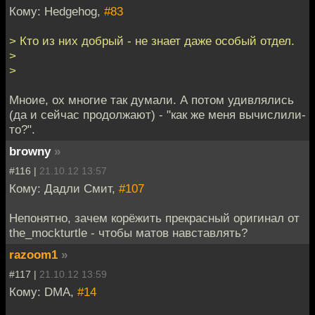
Кому: Hedgehog,
#83
> Кто из них добрый - не знает даже особый отдел.
>
>
Мноие, ох многие так думали. А потом удивлялись
(да и сейчас продолжают) - "как же меня вычислили-
то?".
browny
»
#116 |
21.10.12 13:57
Кому: Дадли Смит,
#107
Непонятно, зачем корёжить прекрасный оригинал от
the_mockturtle - чтобы матов навставлять?
razoom1
»
#117 |
21.10.12 13:59
Кому: DMA,
#14