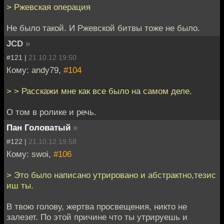
> Ржевская операция
Не было такой. И Ржевской битвы тоже не было.
JCD
»
#121 |
21.10.12 19:50
Кому: andy79,
#104
> > Расскажи мне как все было на самом деле.
О том в ролике и речь.
Пан Головатый
»
#122 |
21.10.12 19:58
Кому: swoi,
#106
> Это было написано утрировано и абстрактно,тезис
иш ты.
В твою голову, жертва просвещения, никто не
залезет. По этой причине что ты утрируешь и