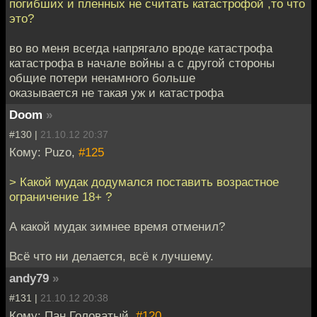
погибших и пленных не считать катастрофой ,то что
это?
во во меня всегда напрягало вроде катастрофа
катастрофа в начале войны а с другой стороны
общие потери ненамного больше
оказывается не такая уж и катастрофа
Doom
»
#130 |
21.10.12 20:37
Кому: Puzo,
#125
> Какой мудак додумался поставить возрастное
ограничение 18+ ?
А какой мудак зимнее время отменил?
Всё что ни делается, всё к лучшему.
andy79
»
#131 |
21.10.12 20:38
Кому: Пан Головатый,
#120