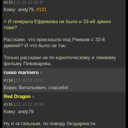
#133 |
21.10.12 20:47
Кому: andy79,
#131
> И генерала Ефремова не было и 33-ей армии
тоже?
Расскажи. что произошло под Ржевом с 33-й
армией? И что было не так.
Только расскажи не по идиотическому и лживому
фильму Пивоварова.
russo marinero
»
#134 |
21.10.12 20:51
Борис Витальевич, спасибо!
Red Dragon
»
#135 |
21.10.12 20:55
Кому: andy79
Ну и остальным. по поводу бездарности