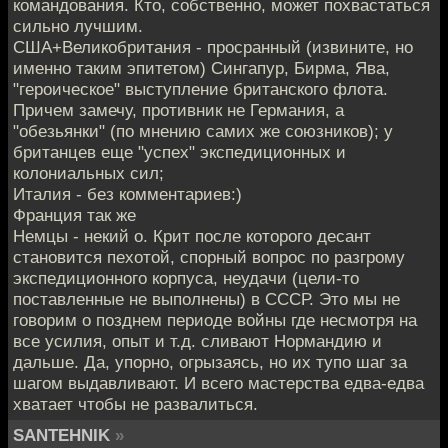
командования. Кто, собственно, может похвастаться
сильно лучшим.
США+Великобритания - просранный (извините, но
именно таким эпитетом) Сингапур, Бирма, Ява,
"героическое" выступление британского флота.
Причем замечу, противник не Германия, а
"обезьянки" (по мнению самих же союзников); у
британцев еще "успех" экспедиционных и
колониальных сил;
Италия - без комментариев:)
Франция так же
Немцы - некий о. Крит после которого десант
становится пехотой, спорный вопрос по разгрому
экспедиционного корпуса, неудачи (цели-то
поставленные не выполнены) в СССР. Это мы не
говорим о позднем периоде войны где несмотря на
все усилия, опыт и т.д. сливают Нормандию и
дальше. Да, упорно, огрызаясь, но их тупо шаг за
шагом выдавливают. И всего мастерства едва-едва
хватает чтобы не развалиться.
SANTEHNIK
»