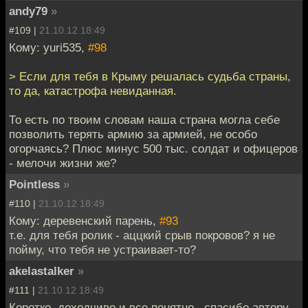
andy79
»
#109 |
21.10.12 18:49
Кому: yuri535,
#98
> Если для тебя в Крыму решалась судьба страны,
то да, катастрофа невиданная.
То есть по твоим словам наша страна могла себе
позволить терять армию за армией, не особо
огорчаясь? Плюс минус 500 тыс. солдат и офицеров
- мелочи жизни же?
Pointless
»
#110 |
21.10.12 18:49
Кому: деревенский парень,
#93
т.е. для тебя ролик - аццкий срыв покровов? я не
пойму, что тебя не устраивает-то?
akelastalker
»
#111 |
21.10.12 18:49
Коротко ,доходчиво и все понятно . спасибо автору.