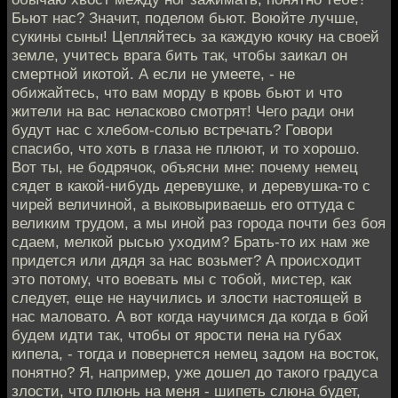
Бьют нас? Значит, поделом бьют. Воюйте лучше,
сукины сыны! Цепляйтесь за каждую кочку на своей
земле, учитесь врага бить так, чтобы заикал он
смертной икотой. А если не умеете, - не
обижайтесь, что вам морду в кровь бьют и что
жители на вас неласково смотрят! Чего ради они
будут нас с хлебом-солью встречать? Говори
спасибо, что хоть в глаза не плюют, и то хорошо.
Вот ты, не бодрячок, объясни мне: почему немец
сядет в какой-нибудь деревушке, и деревушка-то с
чирей величиной, а выковыриваешь его оттуда с
великим трудом, а мы иной раз города почти без боя
сдаем, мелкой рысью уходим? Брать-то их нам же
придется или дядя за нас возьмет? А происходит
это потому, что воевать мы с тобой, мистер, как
следует, еще не научились и злости настоящей в
нас маловато. А вот когда научимся да когда в бой
будем идти так, чтобы от ярости пена на губах
кипела, - тогда и повернется немец задом на восток,
понятно? Я, например, уже дошел до такого градуса
злости, что плюнь на меня - шипеть слюна будет,