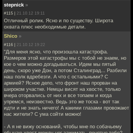
stepnick
»
#115 |
21.10.12 19:11
Отличный ролик. Ясно и по существу. Широта
охвата плюс необходимые детали.
Shico
»
#116 |
21.10.12 19:22
"Для меня ясно, что произошла катастрофа.
Размеров этой катастрофы мы с тобой не знаем, но
кое о чем можно догадываться. Идем мы пятый
день, скоро уже Дон, а потом Сталинград... Разбили
наш полк вдребезги. А что с остальными? С
армией? Ясное дело, что фронт наш прорван на
широком участке. Немцы висят на хвосте, только
вчера оторвались от них и все топаем и когда
упремся, неизвестно. Ведь это же тоска - вот так
идти и не знать ничего! А какими глазами провожают
нас жители? С ума сойти можно!
- А я не вижу оснований, чтобы мне по собачьему
обычаю хвост между ног зажимать, понятно тебе?