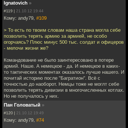
Ignatovich
»
#119 |
21.10.12 19:44
Кому: andy79,
#109
> То есть по твоим словам наша страна могла себе
позволить терять армию за армией, не особо
огорчаясь? Плюс минус 500 тыс. солдат и офицеров
- мелочи жизни же?
Командование не было заинтересовано в потере
армий. Наше. А немецкое - да. И немецкое в каких-
то тактических моментах оказалось лучше нашего. И
почитай историю после "Багратион". Всё с
точностью до наоборот. Немцы тоже не моглт себе
позволить терять дивизии в многочисленных котлах.
Но не получалось у них.
Пан Головатый
»
#120 |
21.10.12 19:49
Кому: andy79,
#74