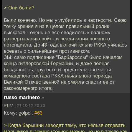
> Они были?
Были конечно. Но мы углубились в частности. Свою
точку зрения я на в целом правильный ролик
высказал - очень не все сводилось к полному
развертыванию войск и реализации военного
потенциала. До 43 года включительно РККА училась
воевать с сильнейшим противником.
ЗЫ: само подписание "Барбароссы" было началом
конца гитлеровской Германии, и даже полная
бездарность, трусость и предательство части
командного состава РККА начального периода
Великой Отечественной не смогла спасти ее от
закономерного итога.
russo marinero
»
#127 |
21.10.12 20:30
Кому: golpol,
#63
> Когда барышни заводят тему, что нельзя отдавать
мальчиков в армию (точнее можно, но не в такую как