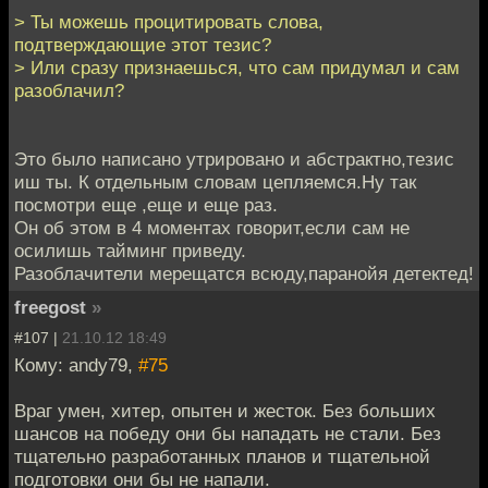
> Ты можешь процитировать слова,
подтверждающие этот тезис?
> Или сразу признаешься, что сам придумал и сам
разоблачил?
Это было написано утрировано и абстрактно,тезис
иш ты. К отдельным словам цепляемся.Ну так
посмотри еще ,еще и еще раз.
Он об этом в 4 моментах говорит,если сам не
осилишь тайминг приведу.
Разоблачители мерещатся всюду,паранойя детектед!
freegost
»
#107 |
21.10.12 18:49
Кому: andy79,
#75
Враг умен, хитер, опытен и жесток. Без больших
шансов на победу они бы нападать не стали. Без
тщательно разработанных планов и тщательной
подготовки они бы не напали.