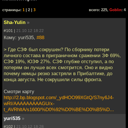
cтраницы:
1
| 2 |
3
всего: 225,
Goblin
: 4
Sha-Yulin
»
#101 |
21.10.12 18:22
Кому: yuri535,
#88
> Где СЗФ был сокрушен? По сборнику потери
личного состава в приграничном сражении ЗФ 69%,
СЗФ 19%, ЮЗФ 27%. СЗФ глубже отступил, а по
потерям он лучше всех смотрится. Оно и видно
почему немцы резко застряли в Прибалтике, до
конца августа. Не сокрушили силы фронта.
Смотри карту
http://2.bp.blogspot.com/_ydHOO99XGtQ/S7ny6J4-
wRI/AAAAAAAAAGU/x-
t_AVRhltA/s1600/%D0%92%D0%BE%D0%B5%D...
yuri535
»
#102 |
21.10.12 18:28