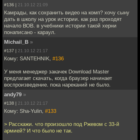
#136 |
21.10.12 21:09
Камрады, как сохранить видео на комп? хочу сыну
дать в школу на урок истории. как раз проходят
начало ВОВ. в учебники истории такой херни
понаписано - караул.
Michail_B
»
#137 |
21.10.12 21:17
Кому: SANTEHNIK,
#136
У меня менеджер закачек Download Master
предлагает скачать, когда браузер начинает
воспроизведение. пока нареканий не было.
andy79
»
#138 |
21.10.12 21:17
Кому: Sha-Yulin,
#133
> Расскажи. что произошло под Ржевом с 33-й
армией? И что было не так.