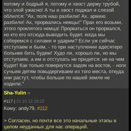
потому и бодрый я, потому и хвост держу трубой,
что злой ужасно! А ты и хвост поджал и слезой
облился: "Ах, полк наш разбили! Ах, армию
разбили! Ах, прорвались немцы!" Прах его возьми,
этого проклятого немца! Прорваться он прорвался,
но кто его отсюда выводить будет, когда мы
соберемся с силами и ударим? Если уж сейчас
отступаем и бьем, - то при наступлении вдесятеро
больнее бить будем! Худо ли, хорошо ли, но мы
отступаем, а им и отступать не придется: не на чем
будет! Как только повернутся задом на восток, - ноги
сучьим детям повыдергиваем из того места, откуда
они растут, чтобы больше по нашей земле не
ходили."
Sha-Yulin
»
#117 |
21.10.12 19:22
Кому: andy79,
#112
> Согласен, но почти все это начальные этапы в
целом неудачных для нас операций.