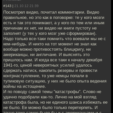
#143 |
21.10.12 21:39
Посмотрел видео, почитал комментарии. Видео
правильное, но это как в поговорке: те у кого мозги
есть и так это понимают, а у кого по тем или иным
причинам их нет, ни видео ни книги пустоту не
заполнят (у тех у кого мозг уже сформирован).
Надо только все-таки помнить что воевали мы не с
кем-нибудь. И никто на тот момент не знал как
вообще можно противостоять блицкригу, ни
американцы, ни англичане. И выяснять это
пришлось нам. И когда все таки к началу декабря
1941-го, ценой невероятных усилий удалось
сдержать натиск, накопить резервы и провести
контрнаступление, то уже немцы попали в
тупиковую ситуацию, у них не было опыта ведения
войны на истощение.
И по поводу самой темы "катастрофы". Слово не
удачно подобрали как-то. Лично на мой взгляд
катастрофа была, но ни единого шанса избежать ее
не было. Ее можно было только перетерпеть. И
точно тоже самое было бы и с американцами и с