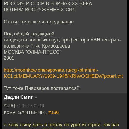
РОССИЯ И СССР В ВОЙНАХ XX ВЕКА
ПОТЕРИ ВООРУЖЕННЫХ СИЛ
Статистическое исследование
Под общей редакцией
кандидата военных наук, профессора АВН генерал-
полковника Г. Ф. Кривошеева
МОСКВА "ОЛМА-ПРЕСС"
2001
http://moshkow.cherepovets.ru/cgi-bin/html-
KOI.pl/MEMUARY/1939-1945/KRIWOSHEEW/poteri.txt
Тут тоже Пивоваров постарался?
Дадли Смит
»
#139 |
21.10.12 21:18
Кому: SANTEHNIK,
#136
> хочу сыну дать в школу на урок истории. как раз