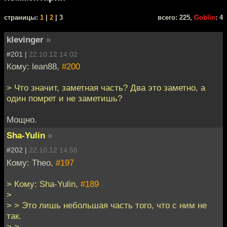
cтраницы:
1
|
2
| 3
всего: 225,
Goblin
: 4
klevinger
»
#201 |
22.10.12 14:02
Кому: lean88,
#200
> Что значит, заметная часть? Два это заметно, а
один помрет и не заметишь?
Мощно.
Sha-Yulin
»
#202 |
22.10.12 14:58
Кому: Theo,
#197
> Кому: Sha-Yulin,
#189
>
> > Это лишь небольшая часть того, что с ним не
так.
> >