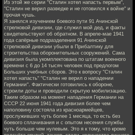
Из этой же серии "Сталин хотел напасть первым",
"Сталин не верил разведке и не готовился к войне" и
прочая чушь.
Я занялся изучением боевого пути 91 Ачинской
стрелковой дивизии, где служил мой дед, и факты
свидетельствуют об обратном. В апреле-мае 1941
года сапёрные подразделения 91 Ачинской
стрелковой дивизии убыли в Прибалтику для
строительства оборонительных сооружений. Сама
дивизия была укомплектована по штатам военного
времени с 6 до 14 тысяч человек под предлогом
Больших учебных сборов. Это к вопросу "Сталин
хотел напасть" "Сталин не верил о нападении
Германии". Фактически готовились к обороне,
строили доты и проводили скрытую мобилизацию.
Таким образом на момент нападения Германии на
СССР 22 июня 1941 года дивизия более чем
наполовину состояла из красноармейцев,
прослуживших чуть более 1 месяца, то есть без
боевого сплачивания и с опытом несения службы
чуть больше чем нулевым. Это я к тому, что кроме
подсчёта орудий, танков, стали, количества личного