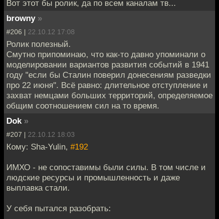
Вот этот бы ролик, да по всем каналам тв...
browny
»
#206 |
22.10.12 17:08
Ролик полезный.
Смутно припоминаю, что как-то давно упоминали о
моделировании вариантов развития событий в 1941
году "если бы Сталин поверил донесениям разведки
про 22 июня". Всё равно: длительное отступление и
захват немцами больших территорий, определяемое
общим соотношением сил на то время.
Dok
»
#207 |
22.10.12 18:03
Кому: Sha-Yulin,
#192
ИМХО - не сопоставимы были силы. В том числе и
людские ресурсы и промышленность и даже
выплавка стали.
У себя пытался разобрать: