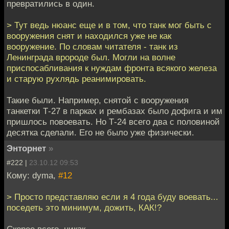
превратились в один.
> Тут ведь нюанс еще и в том, что танк мог быть с
вооружения снят и находился уже не как
вооружение. По словам читателя - танк из
Ленинграда вророде был. Могли на волне
приспосабливания к нуждам фронта всякого железа
и старую рухлядь реанимировать.
Такие были. Например, снятой с вооружения
танкетки Т-27 в парках и рембазах было дофига и им
пришлось повоевать. Но Т-24 всего два с половиной
десятка сделали. Его не было уже физически.
Энторнет
»
#222 |
23.10.12 09:53
Кому: dyma,
#12
> Просто представляю если я 4 года буду воевать...
поседеть это минимум, дожить, КАК!?
Скорее всего, никак.