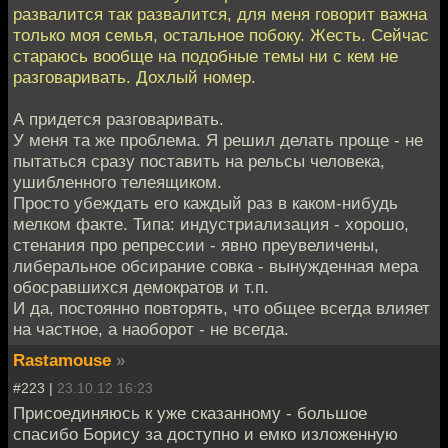
развалится так развалится, для меня говорит важна
только моя семья, остальное побоку. Жесть. Сейчас
стараюсь вообще на подобные темы ни с кем не
разговаривать. Дохлый номер.
А придется разговаривать.
У меня та же проблема. Я решил делать проще - не
пытаться сразу поставить на рельсы человека,
ушибленного телеящиком.
Просто убеждать его каждый раз в каком-нибудь
мелком факте. Типа: индустриализация - хорошо,
стенания про репрессии - явно преувеличены,
либеральное обсирание совка - вынужденная мера
обосравшихся демократов и т.п.
И да, постоянно повторять, что общее всегда влияет
на частное, а наоборот - не всегда.
Rastamouse
»
#223 |
23.10.12 16:23
Присоединяюсь к уже сказанному - большое
спасибо Борису за доступно и емко изложенную