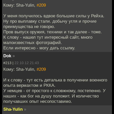
Кому: Sha-Yulin,
#209
У меня получилось вдвое большие силы у Рейха.
Ну про выплавку стали. добычу угля и прочие
преимущества не говорю.
Пров выпуск оружия, техники и так далее - тоже.
К слову - нашел тут интересный сайт, много
малоизвестных фотографий.
Если интересно - могу дать ссылку.
Dok
»
#213 |
22.10.12 21:43
Кому: Sha-Yulin,
#209
И к слову - тут есть деталька в получении военного
опыта вермахтом и РККА.
У немцев - от простого к словжному, постепенно. У
наших - как бог на душу положит. И количество
получавших опыт несопоставимо.
Sha-Yulin
»