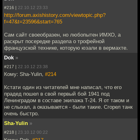
#216 |
22.10.12 23:33
http://forum.axishistory.com/viewtopic.php?
f=47&t=23596&start=765
Сам сайт своеобразен, но любопытен ИМХО, а
раскрыт посередке раздела о трофейной
французской технике, которую юзали в вермахте.
Dok
»
#217 |
22.10.12 23:38
Кому: Sha-Yulin,
#214
Кстати один из читателей мне написал, что его
прадед пошел в свой первый бой 1941 под
Ленинградом в составе экипажа Т-24. Я от таком и
не слыхал, а оказывается - были такие. Сгорел танк
очень быстро.
Sha-Yulin
»
#218 |
23.10.12 00:22
Кому: Dok,
#217