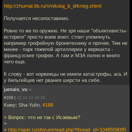
http://zhurnal.lib.ru/n/nikolaj_b_d/krieg.shtml
Получается несопоставимо.
Ровно то же по оружию. Не зря наши "объективисты-
естореги" просто воем воют. стоит упомянуть
например трофейную бронетехнику и прочее. Тем не
менее - парк тяжелой артиллерии у вермахта -
французские трофеи. А там и МЗА полно и много
чего еще.
К слову - вот норвежцы не имели катастрофы, ага. И
у бельгийцев нет рвания шерсти на себе.
jamais_vu
»
#208 |
22.10.12 18:28
Кому: Sha-Yulin,
#189
> Вопрос: что не так с Исаевым?
>
>
http://oper.ru/oforum/read.php?thread_id=1049559095