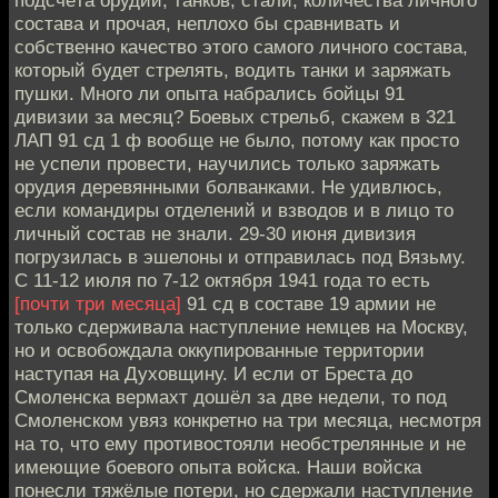
состава и прочая, неплохо бы сравнивать и
собственно качество этого самого личного состава,
который будет стрелять, водить танки и заряжать
пушки. Много ли опыта набрались бойцы 91
дивизии за месяц? Боевых стрельб, скажем в 321
ЛАП 91 сд 1 ф вообще не было, потому как просто
не успели провести, научились только заряжать
орудия деревянными болванками. Не удивлюсь,
если командиры отделений и взводов и в лицо то
личный состав не знали. 29-30 июня дивизия
погрузилась в эшелоны и отправилась под Вязьму.
С 11-12 июля по 7-12 октября 1941 года то есть
[почти три месяца]
91 сд в составе 19 армии не
только сдерживала наступление немцев на Москву,
но и освобождала оккупированные территории
наступая на Духовщину. И если от Бреста до
Смоленска вермахт дошёл за две недели, то под
Смоленском увяз конкретно на три месяца, несмотря
на то, что ему противостояли необстрелянные и не
имеющие боевого опыта войска. Наши войска
понесли тяжёлые потери, но сдержали наступление