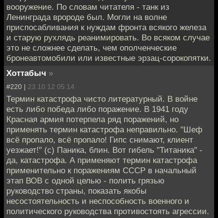
вооружение. По словам читателя - танк из
Ленинграда вророде был. Могли на волне
приспосабливания к нуждам фронта всякого железа
и старую рухлядь реанимировать. Во всяком случае
это не сложнее сделать, чем ополченческие
бронеавтомобили или известные эрзац-сорокопятки.
Хоттабыч
»
#220 |
23.10.12 05:14
Термин катастрофа чисто литературный. В войне
есть либо победа либо поражение. В 1941 году
Красная армия потерпела ряд поражений, но
применять термин катастрофа неправильно. "Шеф
всё пропало, всё пропало! Гипс снимают, клиент
уезжает!" (с) Паника, блин. Вот гибель "Титаника" -
да, катастрофа. А применяют термин катастрофа
применительно к поражениям СССР в начальный
этап ВОВ с одной целью - полить грязью
руководство страны, показать якобы
несостоятельность и неспособность военного и
политического руководства противостоять агрессии.