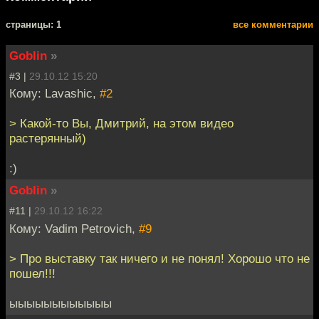
cтраницы: 1
все комментарии
Goblin
»
#3 |
29.10.12 15:20
Кому: Lavashic,
#2
> Какой-то Вы, Дмитрий, на этом видео
растерянный)
:)
Goblin
»
#11 |
29.10.12 16:22
Кому: Vadim Petrovich,
#9
> Про выставку так ничего и не понял! Хорошо что не
пошел!!!
ыыыыыыыыыыыы