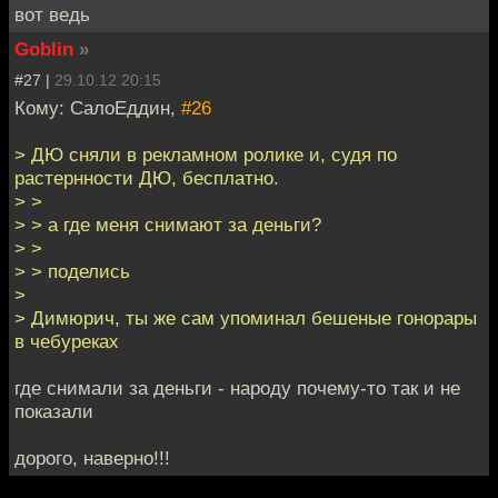
вот ведь
Goblin
»
#27 |
29.10.12 20:15
Кому: СалоЕддин,
#26
> ДЮ сняли в рекламном ролике и, судя по
растернности ДЮ, бесплатно.
> >
> > а где меня снимают за деньги?
> >
> > поделись
>
> Димюрич, ты же сам упоминал бешеные гонорары
в чебуреках
где снимали за деньги - народу почему-то так и не
показали
дорого, наверно!!!