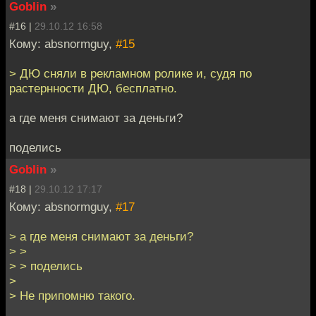
Goblin
»
#16 |
29.10.12 16:58
Кому: absnormguy,
#15
> ДЮ сняли в рекламном ролике и, судя по
растернности ДЮ, бесплатно.
а где меня снимают за деньги?
поделись
Goblin
»
#18 |
29.10.12 17:17
Кому: absnormguy,
#17
> а где меня снимают за деньги?
> >
> > поделись
>
> Не припомню такого.