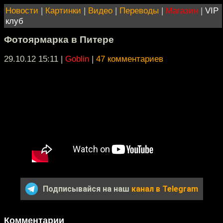
Новости
|
Картинки
|
Видео
|
Переводы
|
Магазин
|
VIP
клуб
Фотоярмарка в Питере
29.10.12 15:11
|
Goblin
|
47 комментариев
Подписывайся на наш
канал в Telegram
Комментарии