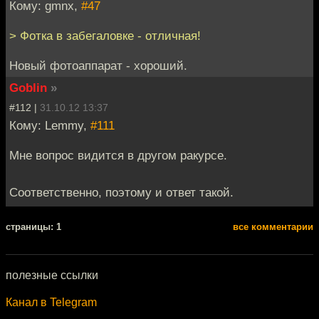
Кому: gmnx,
#47
> Фотка в забегаловке - отличная!
Новый фотоаппарат - хороший.
Goblin
»
#112 |
31.10.12 13:37
Кому: Lemmy,
#111
Мне вопрос видится в другом ракурсе.
Соответственно, поэтому и ответ такой.
cтраницы: 1
все комментарии
полезные ссылки
Канал в Telegram