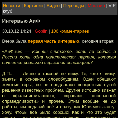
Новости
|
Картинки
|
Видео
|
Переводы
|
Магазин
|
VIP
клуб
Интервью АиФ
30.10.12 14:24
|
Goblin
|
106 комментариев
Вчера была
первая часть интервью
, сегодня вторая:
«АиФ.ru»:
— Как вы считаете, есть ли сейчас в
России хоть одна политическая партия, которая
является реальной серьезной оппозицией?
Д.П.:: — Лично я таковой не вижу. Те, кого я вижу,
заняты в основном словоблудием. Одни обещают
золотые горы, но не предлагают конкретных путей
решения известных проблем. Другие истошно визжат
о «фальсификациях», «правах», «попранной
справедливости» и прочее. Этим вообще не до
работы, им подавай всё и сразу, как Юре-музыканту:
хочу, чтобы всё было хорошо! Как и кто это будет
делать – их не интересует, главное – подготовить и