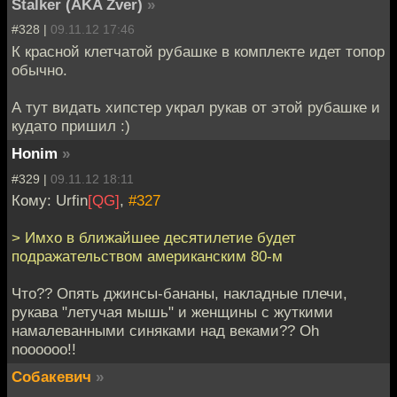
Stalker (AKA Zver)
»
#328 |
09.11.12 17:46
К красной клетчатой рубашке в комплекте идет топор
обычно.
А тут видать хипстер украл рукав от этой рубашке и
кудато пришил :)
Honim
»
#329 |
09.11.12 18:11
Кому: Urfin
[QG]
,
#327
> Имхо в ближайшее десятилетие будет
подражательством американским 80-м
Что?? Опять джинсы-бананы, накладные плечи,
рукава "летучая мышь" и женщины с жуткими
намалеванными синяками над веками?? Oh
noooooo!!
Собакевич
»