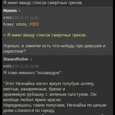
Я имел ввиду список смертных грехов.
Honim
»
#304 |
09.11.12 11:51
Кому: stoos,
#303
> Я имел ввиду список смертных грехов.
Хорошо, в заметке есть что-нибудь про девушек и
наркотики?
SteamRoller
»
#305 |
09.11.12 12:06
Я тоже немного "позавидую"
"Этот Незнайка носил яркую голубую шляпу,
желтые, канареечные, брюки и
оранжевую рубашку с зеленым галстуком. Он
вообще любил яркие краски.
Нарядившись таким попугаем, Незнайка по целым
дням слонялся по городу,