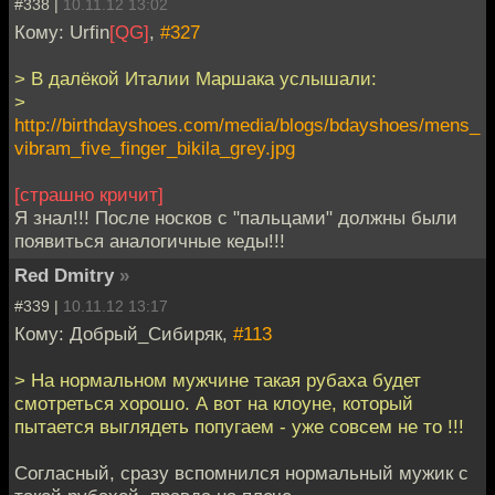
#338 |
10.11.12 13:02
Кому: Urfin
[QG]
,
#327
> В далёкой Италии Маршака услышали:
>
http://birthdayshoes.com/media/blogs/bdayshoes/mens_
vibram_five_finger_bikila_grey.jpg
[страшно кричит]
Я знал!!! После носков с "пальцами" должны были
появиться аналогичные кеды!!!
Red Dmitry
»
#339 |
10.11.12 13:17
Кому: Добрый_Сибиряк,
#113
> На нормальном мужчине такая рубаха будет
смотреться хорошо. А вот на клоуне, который
пытается выглядеть попугаем - уже совсем не то !!!
Согласный, сразу вспомнился нормальный мужик с