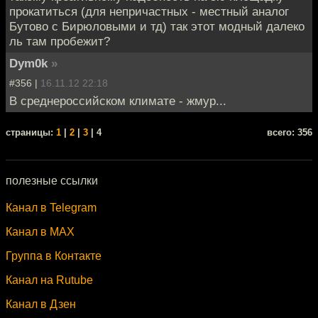
прокатиться (для непричастных - местный аналог
Бутово с Бирюловыми и тд) так этот модный далеко
ль там пробежит?
Dym0k
»
#356 |
16.11.12 22:18
В среднероссийском климате - жмур...
cтраницы:
1
|
2
|
3
| 4
всего: 356
полезные ссылки
Канал в Telegram
Канал в MAX
Группа в Контакте
Канал на Rutube
Канал в Дзен