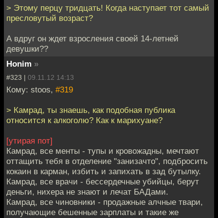
> Этому перцу тридцать! Когда наступает тот самый
пресловутый возраст?
А вдруг он ждет взросления своей 14-летней
девушки??
Honim
»
#323 |
09.11.12 14:13
Кому: stoos,
#319
> Камрад, ты знаешь, как подобная публика
относится к алкоголю? Как к марихуане?
[утирая пот]
Камрад, все менты - тупы и кровожадны, мечтают
оттащить тебя в отделение "занизачто", подбросить
кокаин в карман, избить и запихать в зад бутылку.
Камрад, все врачи - бессердечные убийцы, берут
деньги, нихера не знают и лечат БАДами.
Камрад, все чиновники - продажные алчные твари,
получающие бешенные зарплаты и такие же