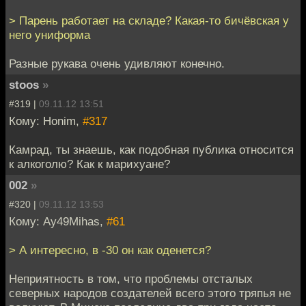
> Парень работает на складе? Какая-то бичёвская у
него униформа
Разные рукава очень удивляют конечно.
stoos
»
#319 |
09.11.12 13:51
Кому: Honim,
#317
Камрад, ты знаешь, как подобная публика относится
к алкоголю? Как к марихуане?
002
»
#320 |
09.11.12 13:53
Кому: Ay49Mihas,
#61
> А интересно, в -30 он как оденется?
Неприятность в том, что проблемы отсталых
северных народов создателей всего этого тряпья не