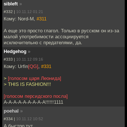
sibleft
»
#332 |
10.11.12 01:21
Кому: Nord-M,
#311
А еще это просто глагол. Только в русском он из-за
малой употребимости ассоциируется
исключительно с предателями, да.
Hedgehog
»
#333 |
10.11.12 09:16
Кому: Urfin
[QG]
,
#331
>
[голосом царя Леонида]
> THIS IS FASHION!!!
[голосом персидского посла]
А-А-А-А-А-А-А-А-А!!!!!!1111
poehal
»
#334 |
10.11.12 10:52
А быстро тут