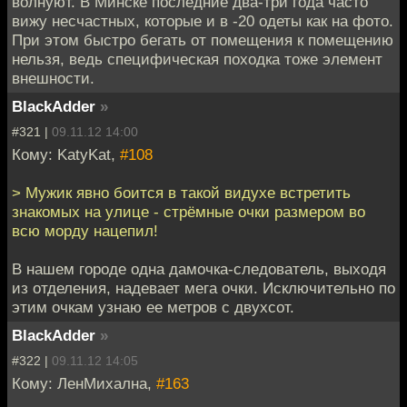
волнуют. В Минске последние два-три года часто
вижу несчастных, которые и в -20 одеты как на фото.
При этом быстро бегать от помещения к помещению
нельзя, ведь специфическая походка тоже элемент
внешности.
BlackAdder
»
#321 |
09.11.12 14:00
Кому: KatyKat,
#108
> Мужик явно боится в такой видухе встретить
знакомых на улице - стрёмные очки размером во
всю морду нацепил!
В нашем городе одна дамочка-следователь, выходя
из отделения, надевает мега очки. Исключительно по
этим очкам узнаю ее метров с двухсот.
BlackAdder
»
#322 |
09.11.12 14:05
Кому: ЛенМихална,
#163