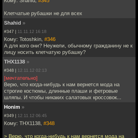
Кому: Shahid,
#345
Клетчатые рубашки не для всех
Shahid
»
#347 |
11.11.12 16:18
Кому: Totoshkin,
#346
А для кого они? Неужели, обычному гражданину не к
лицу носить клетчатую рубашку?
THX1138
»
#348 |
12.11.12 02:13
[мечтательно]
Верю, что когда-нибудь к нам вернется мода на
строгие костюмы, длинные плаши и фетровые
шляпы. И чтобы никаких салатовых кроссовок...
Honim
»
#349 |
12.11.12 06:45
Кому: THX1138,
#348
> Верю, что когда-нибудь к нам вернется мода на