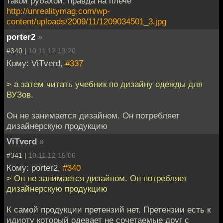
такой рубахой, правда на плече
http://unrealitymag.com/wp-
content/uploads/2009/11/1209034501_3.jpg
porter2
»
#340 |
10.11.12 13:20
Кому: ViTverd,
#337
> а затем читать учебник по дизайну одежды для
ВУЗов.
Он не занимается дизайном. Он потребляет
дизайнерскую продукцию
ViTverd
»
#341 |
10.11.12 15:06
Кому: porter2,
#340
> Он не занимается дизайном. Он потребляет
дизайнерскую продукцию
К самой продукции претензий нет. Претензии есть к
идиоту который одевает не сочетаемые друг с