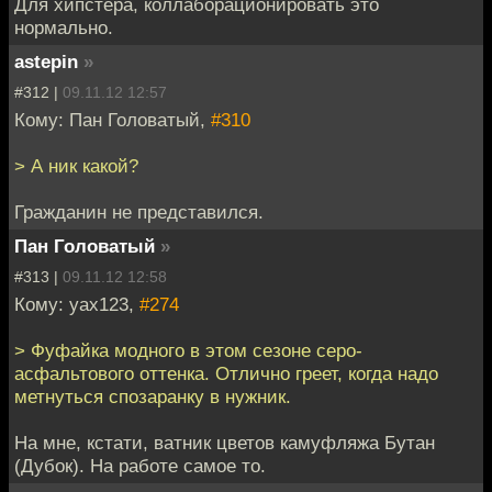
Для хипстера, коллаборационировать это
нормально.
astepin
»
#312 |
09.11.12 12:57
Кому: Пан Головатый,
#310
> А ник какой?
Гражданин не представился.
Пан Головатый
»
#313 |
09.11.12 12:58
Кому: yax123,
#274
> Фуфайка модного в этом сезоне серо-
асфальтового оттенка. Отлично греет, когда надо
метнуться спозаранку в нужник.
На мне, кстати, ватник цветов камуфляжа Бутан
(Дубок). На работе самое то.