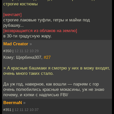
строгие костюмы
[мечтает]
строгие лаковые туфли, гетры и майки под
рубашку...
[возвращается из облаков на землю]
в 30-ти градусную жару.
Mad Creator
»
#350 |
12.11.12 10:29
Кому: Щербина307,
#27
> А красные башмаки я смотрю у них в можу входят,
очень много таких стало.
Да уж год, наверное, как вошли — парням с гор
очень полюбились красные мокасины, уж не знаю
почему, и кэпки с надписью FBI/
BeermaN
»
#351 |
12.11.12 10:37