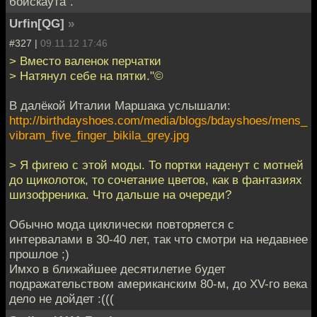
бойскаута".
Urfin[QG]
»
#327 |
09.11.12 17:46
> Вместо валенок перчатки
> Натянул себе на пятки."©
В далёкой Италии Маршака услышали:
http://birthdayshoes.com/media/blogs/bdayshoes/mens_
vibram_five_finger_bikila_grey.jpg
> Я фигею с этой моды. То портки наденут с мотней
до щиколоток, то сочетание цветов, как в фантазиях
шизофреника. Что дальше на очереди?
Обычно мода циклически повторяется с
интервалами в 30-40 лет, так что смотри на недавнее
прошлое ;)
Имхо в ближайшее десятилетие будет
подражательством американским 80-м, до XV-го века
дело не дойдет :(((