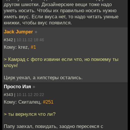
другом шмотки. Дизайнерские вещи тоже надо
уметь носить. Чтобы их правильно носить нужно
иметь вкус. Если вкуса нет, то надо читать умные
книжки, чтобы вкус появился.
Jack Jumper
»
#342 |
10.11.12 18:46
Кому: krez,
#1
> Камрад с фото извини если что, но помоему ты
клоун!
Цирк уехал, а хипстеры остались.
Просто Изя
»
#343 |
10.11.12 20:22
Кому: Скиталец,
#251
> ты вернулся что ли?
Папу заехал, повидать, заодно пересекся с