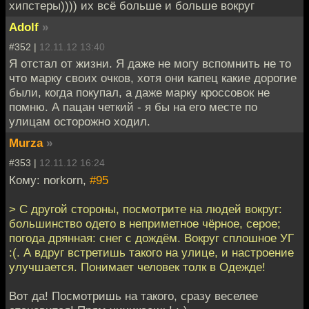
хипстеры)))) их всё больше и больше вокруг
Adolf
»
#352 |
12.11.12 13:40
Я отстал от жизни. Я даже не могу вспомнить не то
что марку своих очков, хотя они капец какие дорогие
были, когда покупал, а даже марку кроссовок не
помню. А пацан четкий - я бы на его месте по
улицам осторожно ходил.
Murza
»
#353 |
12.11.12 16:24
Кому: norkorn,
#95
> C другой стороны, посмотрите на людей вокруг:
большинство одето в неприметное чёрное, серое;
погода дрянная: снег с дождём. Вокруг сплошное УГ
:(. А вдруг встретишь такого на улице, и настроение
улучшается. Понимает человек толк в Одежде!
Вот да! Посмотришь на такого, сразу веселее