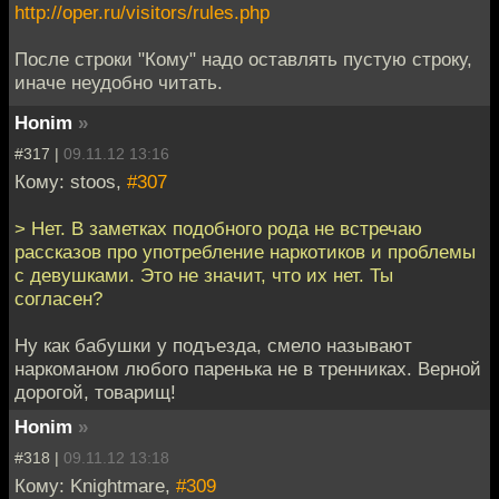
http://oper.ru/visitors/rules.php
После строки "Кому" надо оставлять пустую строку,
иначе неудобно читать.
Honim
»
#317 |
09.11.12 13:16
Кому: stoos,
#307
> Нет. В заметках подобного рода не встречаю
рассказов про употребление наркотиков и проблемы
с девушками. Это не значит, что их нет. Ты
согласен?
Ну как бабушки у подъезда, смело называют
наркоманом любого паренька не в тренниках. Верной
дорогой, товарищ!
Honim
»
#318 |
09.11.12 13:18
Кому: Knightmare,
#309