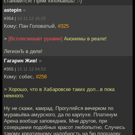
становится! Прям хихикаешь! :-)
astepin
»
#354 |
14.11.12 15:25
Кому: Пан Головатый,
#325
>
[Всплескивает руками]
Анонимы в реале!
ЛегионЪ в деле!
Гагарин Жив!
»
#355 |
15.11.12 04:53
Кому: собес,
#258
> Хорошо, что в Хабаровске таких дол...в пока
немного.
Ну не скажи, камрад. Прогуляйся вечерком по
муравьёва-амурского, да по карлухе. Платинум
Арена вообще заповедник. Мне другое, при
созерцании подобных красот любопытно. Случись
такому креативному надобность на 5ю площадку