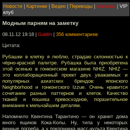
Новости
|
Картинки
|
Видео
|
Переводы
|
Магазин
|
VIP
клуб
Модным парням на заметку
08.11.12 19:18
|
Goblin
|
356 комментариев
Цитата:
Рубашки в клетку я люблю, страдаю склонностью к
чёрно-красной палитре. Рубашка была приобретена
этой осенью в гонконгском магазине NHIZ. NHIZ —
это коллаборационный проект двух уважаемых и
популярных азиатских брендов: японского
Neighborhood и гонконгского Izzue. Очень нравится
сочетание разных паттернов и клеток. Качество
тканей и пошива превосходное, поразительное
внимание к мельчайшим деталям.
Напомнило Квентина Тарантино — он хранит дома
много ящиков Кока-Колы. Ну, типа у некоторых
винные погреба, а у поклонника масс-культа Квентина