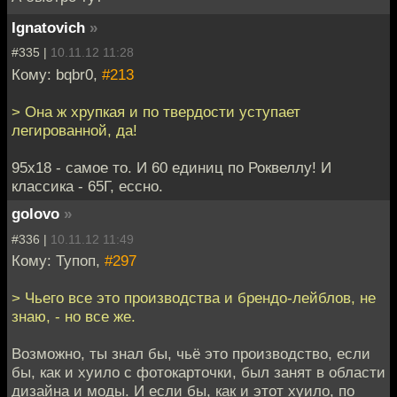
Ignatovich
»
#335 |
10.11.12 11:28
Кому: bqbr0,
#213
> Она ж хрупкая и по твердости уступает
легированной, да!
95x18 - самое то. И 60 единиц по Роквеллу! И
классика - 65Г, ессно.
golovo
»
#336 |
10.11.12 11:49
Кому: Тупоп,
#297
> Чьего все это производства и брендо-лейблов, не
знаю, - но все же.
Возможно, ты знал бы, чьё это производство, если
бы, как и хуило с фотокарточки, был занят в области
дизайна и моды. И если бы, как и этот хуило, по