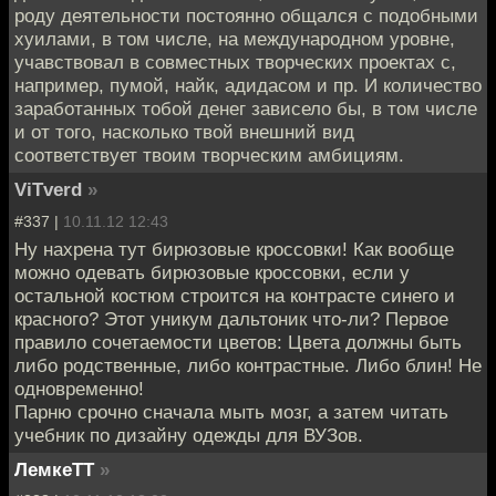
роду деятельности постоянно общался с подобными
хуилами, в том числе, на международном уровне,
учавствовал в совместных творческих проектах с,
например, пумой, найк, адидасом и пр. И количество
заработанных тобой денег зависело бы, в том числе
и от того, насколько твой внешний вид
соответствует твоим творческим амбициям.
ViTverd
»
#337 |
10.11.12 12:43
Ну нахрена тут бирюзовые кроссовки! Как вообще
можно одевать бирюзовые кроссовки, если у
остальной костюм строится на контрасте синего и
красного? Этот уникум дальтоник что-ли? Первое
правило сочетаемости цветов: Цвета должны быть
либо родственные, либо контрастные. Либо блин! Не
одновременно!
Парню срочно сначала мыть мозг, а затем читать
учебник по дизайну одежды для ВУЗов.
ЛемкеТТ
»