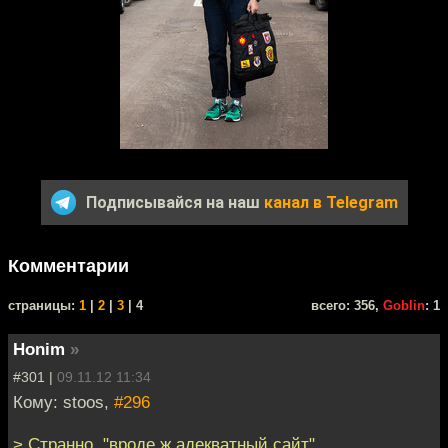
Подписывайся на наш
канал в Telegram
Комментарии
cтраницы:
1
|
2
|
3
| 4
всего: 356,
Goblin
: 1
Honim
»
#301 |
09.11.12 11:34
Кому: stoos,
#296
> Странно, "вроде ж адекватный сайт".