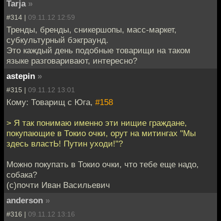
Tarja
»
#314 |
09.11.12 12:59
Тренды, бренды, сникершопы, масс-маркет,
субкультурный бэкграунд.
Это каждый день подобные товарищи на таком
языке разговаривают, интересно?
astepin
»
#315 |
09.11.12 13:01
Кому: Товарищ с Юга,
#158
> Я так понимаю именно эти нищие граждане,
покупающие в Токио очки, орут на митингах "Мы
здесь властЬ! Путин уходи!"?
Можно покупать в Токио очки, что тебе еще надо,
собака?
(с)почти Иван Васильевич
anderson
»
#316 |
09.11.12 13:16