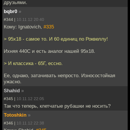
друзьями.
bqbr0
»
#344 |
10.11.12 20:40
Кому: Ignatovich,
#335
> 95x18 - самое то. И 60 единиц по Роквеллу!
Ихняя 440С и есть аналог нашей 95х18.
> И классика - 65Г, ессно.
Ее, однако, затачивать непросто. Износостойкая
ужасно.
Shahid
»
#345 |
10.11.12 22:05
Так что теперь, клетчатые рубашки не носить?
Totoshkin
»
#346 |
10.11.12 22:38