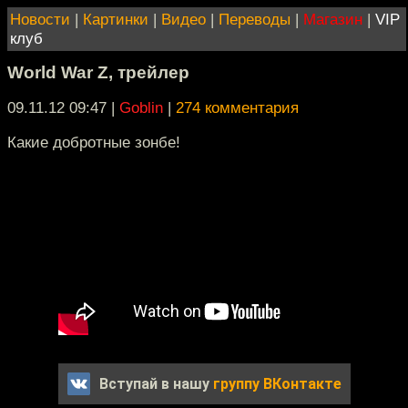
Новости
|
Картинки
|
Видео
|
Переводы
|
Магазин
|
VIP
клуб
World War Z, трейлер
09.11.12 09:47
|
Goblin
|
274 комментария
Какие добротные зонбе!
Вступай в нашу
группу ВКонтакте