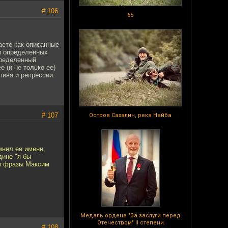
# 106
65
аете как описанные
и определенных
пределенный
 (и не только ее)
лина и репрессии.
# 107
Остров Сахалин, река Найба
мнил ее имени,
дине "я бы
ти фразы Максим
Медаль ордена "За заслуги перед
Отечеством" II степени
# 108