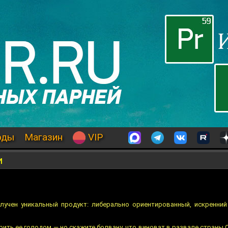
оды
Магазин
VIP
и
олучен уникальный продукт: либерально ориентированный, искренн
ить ее голодом — но скажите болвану, что виноват в развале страны С