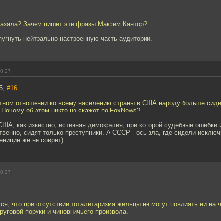
сказала? Зачем пишет эти фразы Максим Кантор?
пугнуть нейтрально настроенную часть аудитории.
00:27
85,
#16
нтном отношении ко всему населению страны в США народу больше сидит
 Почему об этом никто не скажет по FoxNews?
США, как известно, истинная демократия, при которой судебные ошибки
твенно, сидят только преступники. А СССР - ось зла, где сидели исклю
ницин же не соврет).
00:27
тся, что при отсутствии тоталитаризма жильцы не могут повлиять ни на ч
руговой поруки и чиновничьего произвола.