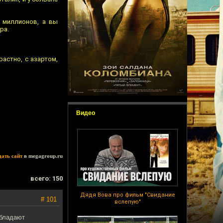
о миллионов, а вы
ра.
растно, с азартом,
Видео
дать сайт
в megagroup.ru
всего: 150
Дядя Вова про фильм "Свидание
# 101
вслепую"
обладают