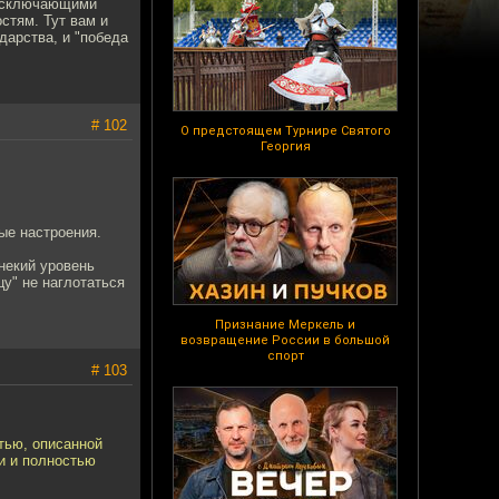
оисключающими
стям. Тут вам и
дарства, и "победа
# 102
О предстоящем Турнире Святого
Георгия
ые настроения.
 некий уровень
у" не наглотаться
Признание Меркель и
возвращение России в большой
спорт
# 103
тью, описанной
и и полностью