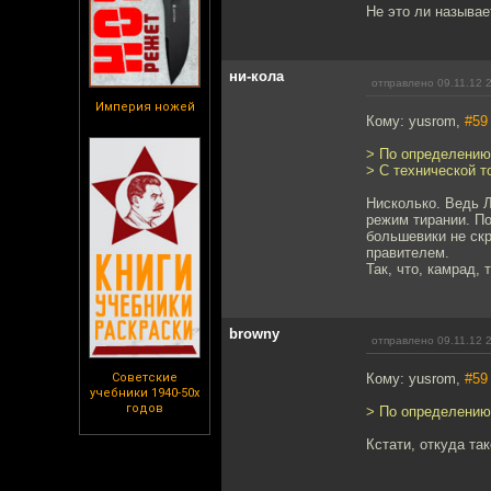
Не это ли называе
ни-кола
отправлено 09.11.12 
Империя ножей
Кому: yusrom,
#59
> По определению.
> С технической т
Нисколько. Ведь 
режим тирании. П
большевики не ск
правителем.
Так, что, камрад,
browny
отправлено 09.11.12 
Советские
Кому: yusrom,
#59
учебники 1940-50х
годов
> По определению.
Кстати, откуда та