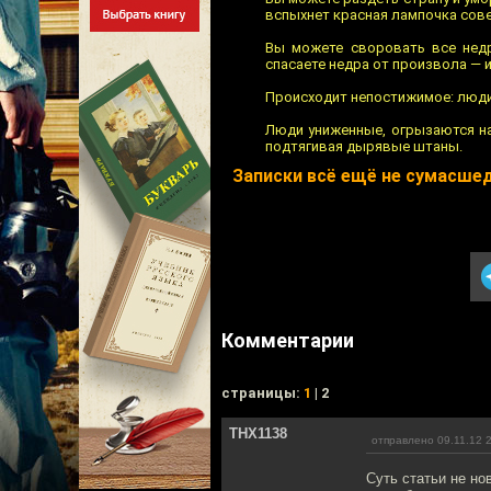
вспыхнет красная лампочка сове
Вы можете своровать все недр
спасаете недра от произвола — 
Происходит непостижимое: люди
Люди униженные, огрызаются на 
подтягивая дырявые штаны.
Записки всё ещё не сумасше
Комментарии
cтраницы:
1
| 2
THX1138
отправлено 09.11.12 
Суть статьи не н