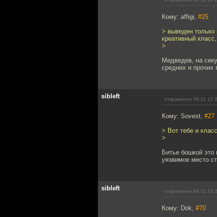
Кому: affigi,
#25
> выведен только
креативный класс,
>
Медведев, на секу
средних и прочих 
sibleft
отправлено 09.11.12 
Кому: Sovest,
#27
> Вот тебе и класс
>
Битье бошкой это 
уязвимое место с
sibleft
отправлено 09.11.12 
Кому: Dok,
#70