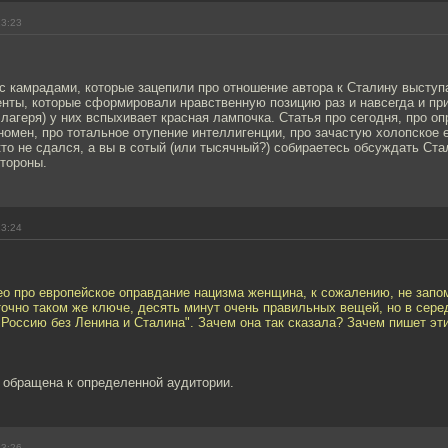
23:23
с камрадами, которые зацепили про отношение автора к Сталину выступ
енты, которые сформировали нравственную позицию раз и навсегда и пр
 лагеря) у них вспыхивает красная лампочка. Статья про сегодня, про о
мен, про тотальное отупение интеллигенции, про зачастую холопское ее
кто не сдался, а вы в сотый (или тысячный?) собираетесь обсуждать Ста
стороны.
23:24
ео про европейское оправдание нацизма женщина, к сожалению, не запо
очно таком же ключе, десять минут очень правильных вещей, но в сере
 Россию без Ленина и Сталина". Зачем она так сказала? Зачем пишет э
 обращена к определенной аудитории.
23:26