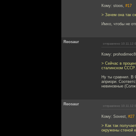
Кому: stoos,
#17
> Зачем она так 
Имхо, чтобы не от
Reosaur
отправлено 10.11.12 
Кому: prohodimec
> Сейчас в проце
сталинском СССР.
Ну ты сравнил. В 
априори. Соответс
невиновные (Солже
Reosaur
отправлено 10.11.12 
Кому: Sovest,
#27
> Как так получае
окружены стеной к