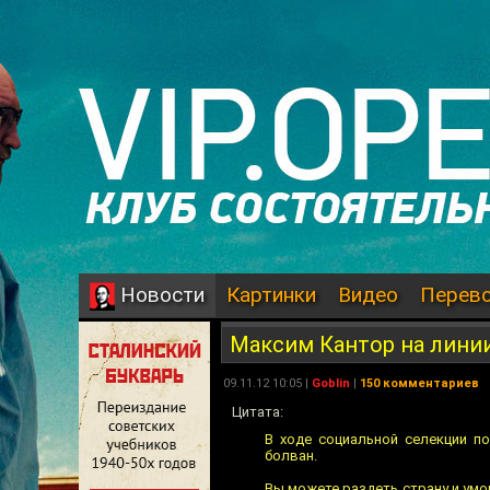
Картинки
Видео
Перев
Новости
Максим Кантор на лини
09.11.12 10:05 |
Goblin
|
150 комментариев
Цитата:
В ходе социальной селекции п
болван.
Вы можете раздеть страну и умор