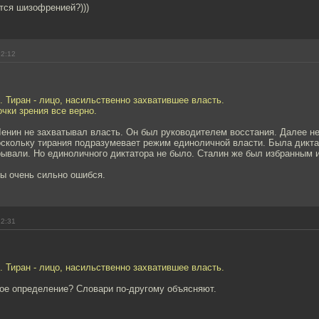
тся шизофренией?)))
22:12
 Тиран - лицо, насильственно захватившее власть.
очки зрения все верно.
Ленин не захватывал власть. Он был руководителем восстания. Далее н
оскольку тирания подразумевает режим единоличной власти. Была дикта
рывали. Но единоличного диктатора не было. Сталин же был избранным 
 ты очень сильно ошибся.
22:31
 Тиран - лицо, насильственно захватившее власть.
кое определение? Словари по-другому объясняют.