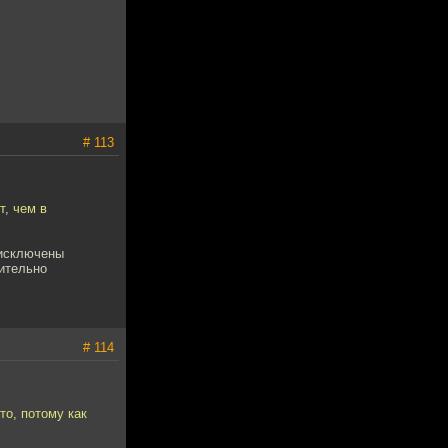
# 113
, чем в
 исключены
чительно
# 114
то, потому как