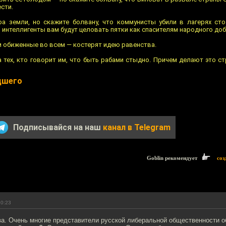
сти.
а земли, но скажите болвану, что коммунисты убили в лагерях ст
и интеллигенты вам будут целовать пятки как спасителям народного доб
 обиженные во всем — костерят идею равенства.
тех, кто говорит им, что быть рабами стыдно. Причем делают это ст
дшего
Подписывайся на наш
канал в Telegram
Goblin рекомендует
соз
20:23
ова. Очень многие представители русской либеральной общественности 