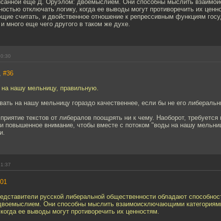
исанной еще Д. Оруэлом: двоемыслием. Они способны мыслить взаим
ностью отключать логику, когда ее выводы могут противоречить их ценно
щие считать, и двойственное отношение к репрессивным функциям госу
 и много еще чего другого в таком же духе.
20:30
,
#36
 на нашу мельницу, правильную.
вать на нашу мельницу гораздо качественнее, если бы не его либеральн
приятие текстов от либералов поощрять ни к чему. Наоборот, требуется
и повышенное внимание, чтобы вместе с потоком "воды на нашу мельниц
и.
21:37
01
редставители русской либеральной общественности обладают способнос
двоемыслием. Они способны мыслить взаимоисключающими категориям
 когда ее выводы могут противоречить их ценностям.