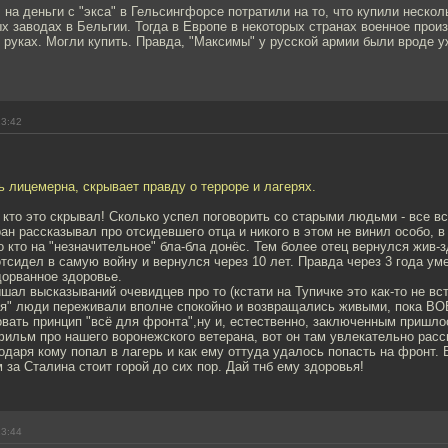
 на деньги с "экса" в Гельсингфорсе потратили на то, что купили нескол
х заводах в Бельгии. Тогда в Европе в некоторых странах военное прои
 руках. Могли купить. Правда, "Максимы" у русской армии были вроде у
23:42
ь лицемерна, скрывает правду о терроре и лагерях.
 кто это скрывал! Сколько успел поговорить со старыми людьми - все вс
ан рассказывал про отсидевшего отца и никого в этом не винил особо, в
кто кто на "незначительное" бла-бла донёс. Тем более отец вернулся жив-
сидел в самую войну и вернулся через 10 лет. Правда через 3 года уме
дорванное здоровье.
ал высказываний очевидцев про то (кстати на Тупичке это как-то не вст
ря" люди переживали вполне спокойно и возвращались живыми, пока ВО
вать принцип "всё для фронта",ну и, естественно, заключенным пришло
ильм про нашего воронежского ветерана, вот он там увлекательно расс
годаря кому попал в лагерь и как ему оттуда удалось попасть на фронт. 
м за Сталина стоит горой до сих пор. Дай тнб ему здоровья!
23:44