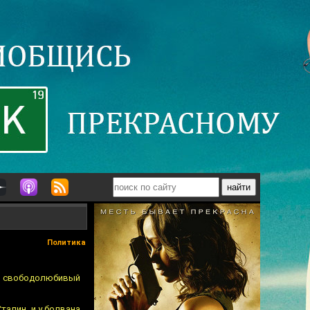
Политика
ий свободолюбивый
талин, и у болвана