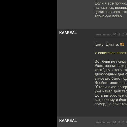
Если я все помню,
на частных военны
целиков в частных
японскую войну.
KAAREAL
отправлено 09.11.12 
Кому: Цитата,
#1
> советская власт
Вот блин не пойму
Родственник ветер
язык", ну и того 
двоюродный дед от
виновато было по
Вообще много слыш
"Сталинские лаге
уже начал действо
Есть интересный ф
как, почему и бла
помер, но при это
KAAREAL
отправлено 09.11.12 