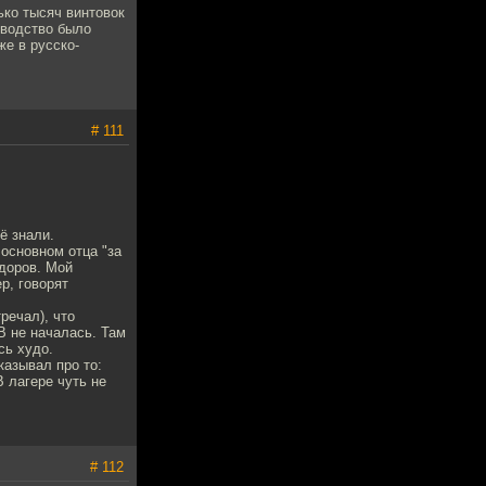
ько тысяч винтовок
зводство было
же в русско-
# 111
ё знали.
 основном отца "за
здоров. Мой
р, говорят
речал), что
В не началась. Там
сь худо.
казывал про то:
В лагере чуть не
# 112