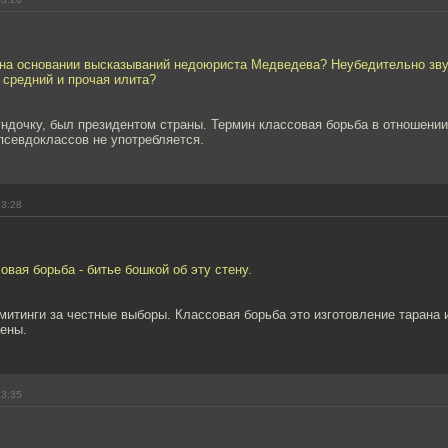
 на основании высказываний недоюриста Медведева? Неубедительно зву
 средний и прочая илита?
ндочку, был президентом страны. Термин классовая борьба в отношении
псевдоклассов не употребляется.
23:28
овая борьба - битье бошкой об эту стену.
митинги за честные выборы. Классовая борьба это изготовление тарана 
тены.
23:35