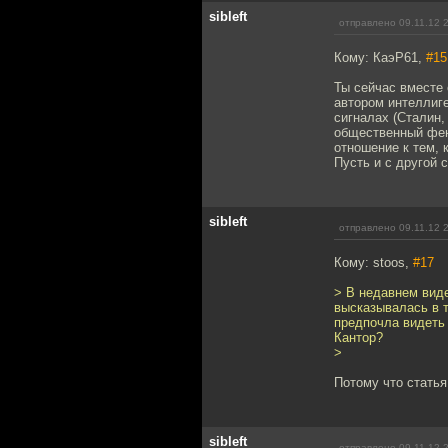
sibleft
отправлено 09.11.12 
Кому: КаэР61,
#15
Ты сейчас вместе 
автором интеллиг
сигналах (Сталин,
общественный фено
отношение к тем, 
Пусть и с другой 
sibleft
отправлено 09.11.12 
Кому: stoos,
#17
> В недавнем вид
высказывалась в т
предпочла видеть
Кантор?
>
Потому что статья
sibleft
отправлено 09.11.12 