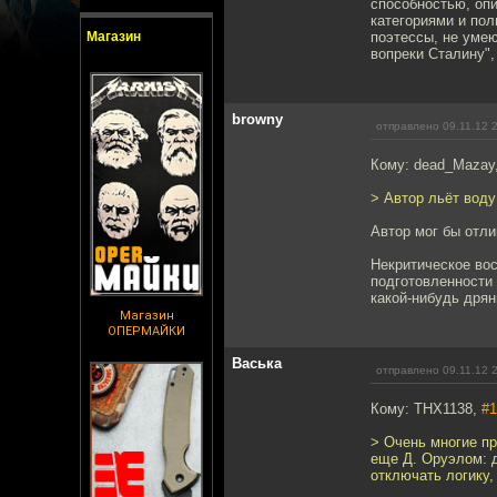
способностью, оп
категориями и пол
Магазин
поэтессы, не умею
вопреки Сталину",
browny
отправлено 09.11.12 
Кому: dead_Mazay
> Автор льёт воду
Автор мог бы отли
Некритическое вос
подготовленности 
какой-нибудь дрян
Магазин
ОПЕРМАЙКИ
Васька
отправлено 09.11.12 
Кому: THX1138,
#1
> Очень многие п
еще Д. Оруэлом: 
отключать логику,