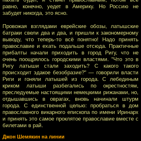
равно, конечно, уедет в Америку. Но Россию не
забудет никогда, это ясно.
Провожая взглядами еврейские обозы, латышские
батраки свели два и два, и пришли к закономерному
выводу, что теперь-то всё понятно! Надо принять
православие и ехать подальше отсюда. Практичные
прибалты начали приходить в город Ригу, что не
очень поощрялось городскими властями. "Что это в
Ригу латыши стали заходить? С какого такого
происходит эдакое безобразие?" — говорили власти
Риги и гоняли латышей из города. С лебединым
криком латыши разбегались по окрестностям,
преследуемые настоящими немецкими рижанами, но,
отдышавшись в оврагах, вновь начинали штурм
города. С единственной целью: пробраться в дом
православного викарного епископа по имени Иринарх
и принять это самое проклятое православие вместе с
билетами в рай.
Джон Шемякин на линии