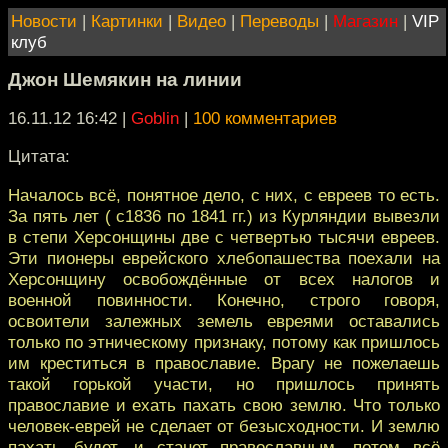
Новости
|
Картинки
|
Видео
|
Переводы
|
Магазин
|
VIP
клуб
Джон Шемякин на линии
16.11.12 16:42
|
Goblin
|
100 комментариев
Цитата:
Началось всё, понятное дело, с них, с евреев то есть.
За пять лет ( с1836 по 1841 гг.) из Курляндии вывезли
в степи Херсонщины две с четвертью тысячи евреев.
Эти пионеры еврейского хлебопашества поехали на
Херсонщину освобождённые от всех налогов и
военной повинности. Конечно, строго говоря,
освоители залежных земель евреями оставались
только по этническому признаку, потому как пришлось
им креститься в православие. Врагу не пожелаешь
такой горькой участи, но пришлось принять
православие и ехать пахать свою землю. Что только
человек-еврей не сделает от безысходности. И землю
пахать будет, и станет православным, потом всё