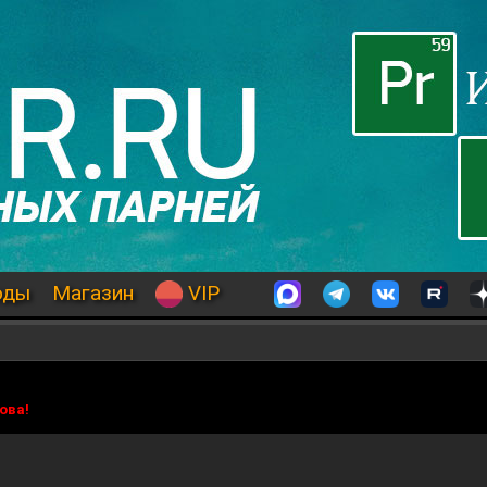
оды
Магазин
VIP
ова!