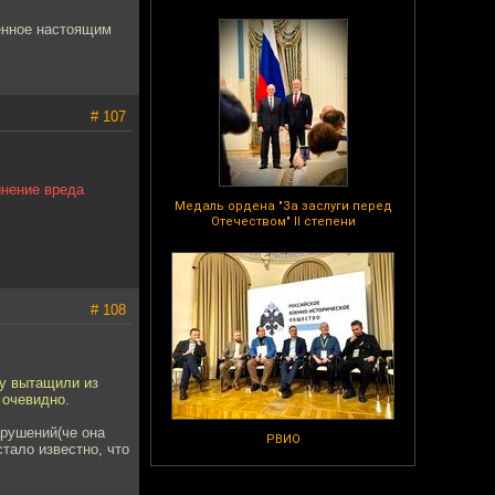
енное настоящим
# 107
инение вреда
Медаль ордена "За заслуги перед
Отечеством" II степени
# 108
ду вытащили из
 очевидно.
арушений(че она
РВИО
тало известно, что