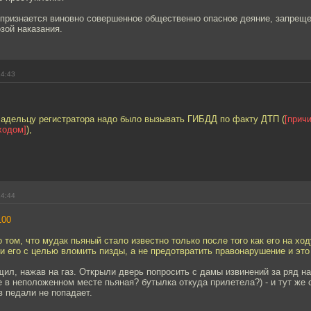
 признается виновно совершенное общественно опасное деяние, запрещ
зой наказания.
14:43
ладельцу регистратора надо было вызывать ГИБДД по факту ДТП (
[прич
ходом]
),
14:44
100
о том, что мудак пьяный стало известно только после того как его на хо
 его с целью вломить пизды, а не предотвратить правонарушение и это
ил, нажав на газ. Открыли дверь попросить с дамы извинений за ряд н
 в неположенном месте пьяная? бутылка откуда прилетела?) - и тут же с
в педали не попадает.