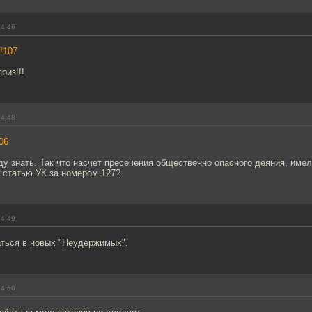
14:46
#107
риз!!!
14:48
06
уду знать. Так что насчет пресечения общественно опасного деяния, имел
 статью УК за номером 127?
14:49
ться в новых "Неудержимых".
14:50