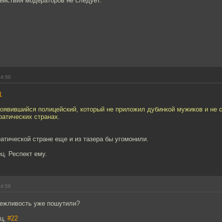
ействия модераторов не следует.
14:50
1
оявившийся полицейский, который не приложил дубинкой мужиков и не с
ратических странах.
атической стране еще и из тазера бы угомонили.
ц. Респект ему.
14:56
вежливость уже пошутили?
ьц,
#22