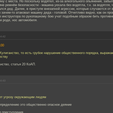
ну с места. Но поскольку водятел, из-за алкогольного опьянения, забыл
не ремнём безопасности - машина уехала без водятла, т.к. за водятля, 
лся дед. Далее, в приступе внезапной агрессии, которые случаются от 
 зачем-то атаковал машину деда - головой. Отчетливо видно, как он про
е инструктора по рукопашному бою учат подобным образом бить противн
ом роде, нос автомобиля.
14:42
100
- Хулиганство, то есть грубое нарушение общественного порядка, выраж
еству
нство, статья 20 КоАП.
14:43
сет угрозу окружающим людям
определению это общественно опасное деяние
е преступления