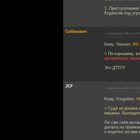
1. Преступлением
Кодексом под угро
Собакевич
отправлено 29.11.12 
Кому: Nansen,
#91
> По-хорошему, в
автомобилю пеше
Это ДТП?!!
JCF
отправлено 29.11.12 
Кому: Forgotten,
#
> Судя из ролика 
машины. Вытащили
Он сам себя вытащ
делала на проежке
и водятел ногами 