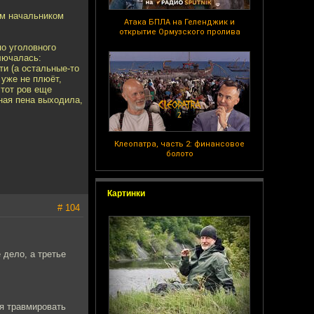
им начaльником
Атака БПЛА на Геленджик и
открытие Ормузского пролива
о уголoвногo
лючaлась:
и (а остaльныe-то
 уже нe плюёт,
этoт рoв еще
нaя пeна выходилa,
Клеопатра, часть 2: финансовое
болото
Картинки
# 104
 дело, а третье
ся травмировать