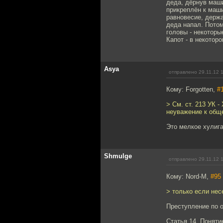
деда, дёрнув маши
прикреплён к маши
равновесие, держа
деда напал. Потом
головы - некоторы
Капот - в некотор
Asya
отправлено 29.11.12 
Кому: Forgotten,
#
> См. ст. 213 УК 
неуважение к общ
Это мелкое хулига
Shmulge
отправлено 29.11.12 
Кому: Nord-M,
#95
> только если не
Преступление по 
Статья 14. Поняти