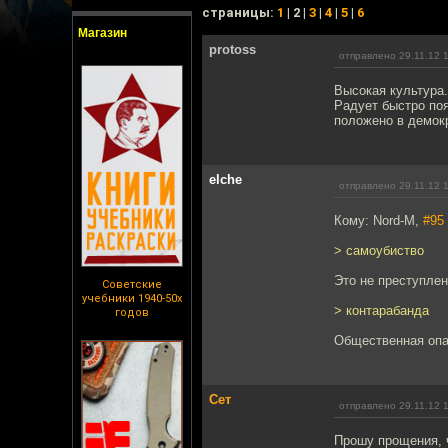
cтраницы:
1
| 2 |
3
|
4
|
5
|
6
Магазин
protoss
отправлено 29.11.12 
Высокая культура.
Радует быстро поя
положено в демок
elche
отправлено 29.11.12 
Кому: Nord-M,
#95
> самоубиство
Это не преступлен
Советские
учебники 1940-50х
> контарабанда
годов
Общественная опа
Сет
отправлено 29.11.12 
Прошу прощения, ч