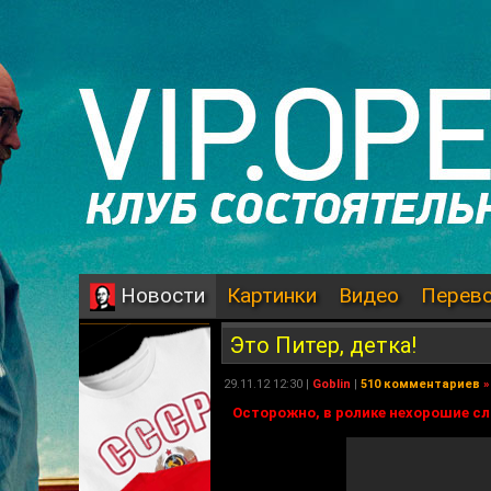
Картинки
Видео
Перев
Новости
Это Питер, детка!
29.11.12 12:30 |
Goblin
|
510 комментариев
»
Осторожно, в ролике нехорошие сл