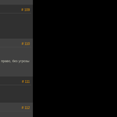
# 109
# 110
 право, без угрозы
# 111
# 112