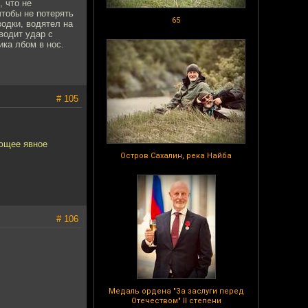
, что не
чтобы не потерять
65
водки, водятел на
водит удар с
ика лбом в нос.
# 105
ающее явное
Остров Сахалин, река Найба
# 106
Медаль ордена "За заслуги перед
Отечеством" II степени