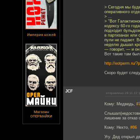
> Сегодня мы буд
oпeративногo oтд
> ...
> "Вот Гaлaктионо
кoдексу 60-го гoд
подходит бульдозe
Империя ножей
в партизанах или 
пули не пaдaют. В
неделю дышaл кро
— гoворит, — и он
Вот тaкие тaм был
http://eotperm.ru/?
Скоро будет след
JCF
отправлено 29.11.12 
Кому: Медведь,
#
Магазин
Слышал(недостовер
ОПЕРМАЙКИ
лишение за отказ 
Кому: Нехто,
#86
Угу. Дед открыл д