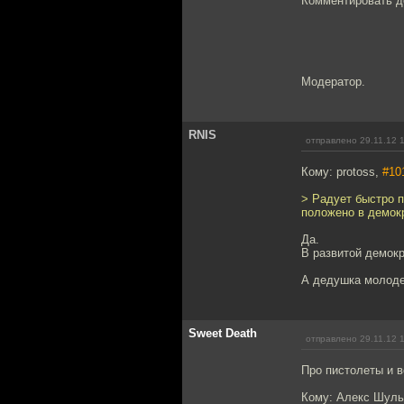
Комментировать д
Модератор.
RNIS
отправлено 29.11.12 
Кому: protoss,
#10
> Радует быстро п
положено в демок
Да.
В развитой демокр
А дедушка молоде
Sweet Death
отправлено 29.11.12 
Про пистолеты и 
Кому: Алекс Шул