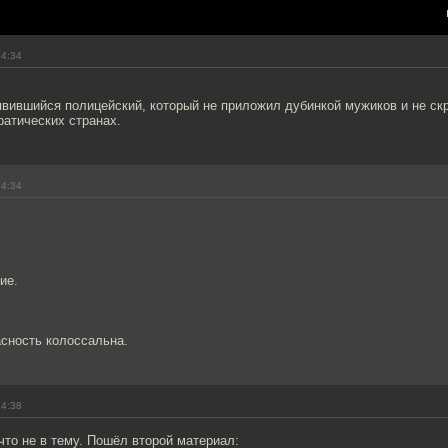
14:34
вившийся полицейский, который не приложил дубинкой мужиков и не скр
ратических странах.
14:34
ие.
сность колоссальна.
14:38
то не в тему. Пошёл вторoй мaтериал: