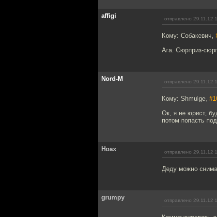
affigi
отправлено 29.11.12 
Кому: Собакевич,
Ага. Сюрприз-сюрп
Nord-M
отправлено 29.11.12 
Кому: Shmulge,
#1
Ок, я не юрист, б
потом попасть под
Hoax
отправлено 29.11.12 
Деду можно снима
grumpy
отправлено 29.11.12 