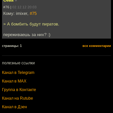
Сева
»
#76 |
02.12.12 20:03
Кому: imixer,
#75
> А бомбить будут пиратов.
переживаешь за них? :)
cтраницы: 1
все комментарии
полезные ссылки
Канал в Telegram
Канал в MAX
Группа в Контакте
Канал на Rutube
Канал в Дзен