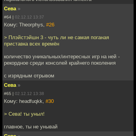
Сева
»
#64 |
02.12.12 13:37
Кому: Theorphys,
#26
> Плэйстэйшн 3 - чуть ли не самая поганая
приставка всех времён
количество уникальных/интересных игр на ней -
рекордное среди консолей крайнего поколения
с изрядным отрывом
Сева
»
#65 |
02.12.12 13:38
Кому: headfuqkk,
#30
> Сева! ты уныл!
главное, ты не унывай