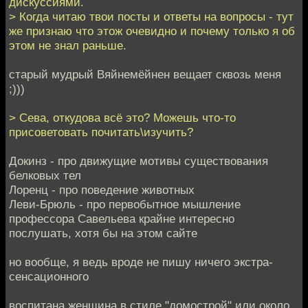
дискуссиями.
> Когда читаю твои посты и ответы на вопросы - тут
же признаю что этож очевидно и почему только я об
этом не знал раньше.
старый мудрый Вяйнемёйнен вещает сквозь меня
;)))
> Сева, откудова всё это? Можешь что-то
присоветовать почитать\изучить?
Докинз - про движущие мотивы существования
белковых тел
Лоренц - про поведение животных
Леви-Брюль - про первобытное мышление
профессора Савельева крайне интересно
послушать, хотя бы на этом сайте
но вообще, я ведь вроде не пишу ничего экстра-
сенсационного
воспитана женщина в стиле "домострой" или около