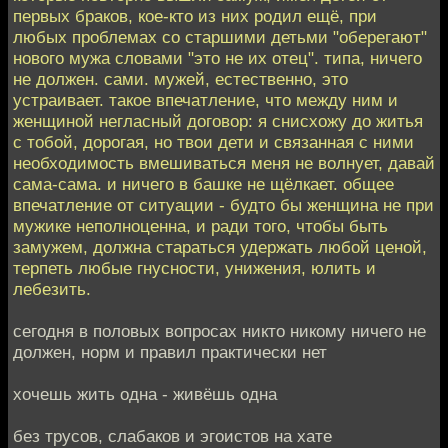
первых браков, кое-кто из них родил ещё, при
любых проблемах со старшими детьми "оберегают"
нового мужа словами "это не их отец". типа, ничего
не должен. сами. мужей, естественно, это
устраивает. такое впечатление, что между ним и
женщиной негласный договор: я снисхожу до житья
с тобой, дорогая, но твои дети и связанная с ними
необходимость вмешиваться меня не волнует, давай
сама-сама. и ничего в башке не щёлкает. общее
впечатление от ситуации - будто бы женщина не при
мужике неполноценна, и ради того, чтобы быть
замужем, должна стараться удержать любой ценой,
терпеть любые гнусности, унижения, юлить и
лебезить.
сегодня в половых вопросах никто никому ничего не
должен, норм и правил практически нет
хочешь жить одна - живёшь одна
без трусов, слабаков и эгоистов на хате