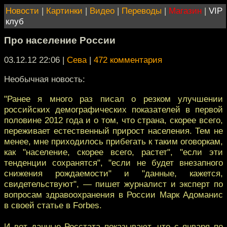
Новости
|
Картинки
|
Видео
|
Переводы
|
Магазин
|
VIP
клуб
Про население России
03.12.12 22:06
|
Сева
|
472 комментария
Необычная новость:
"Ранее я много раз писал о резком улучшении
российских демографических показателей в первой
половине 2012 года и о том, что страна, скорее всего,
переживает естественный прирост населения. Тем не
менее, мне приходилось прибегать к таким оговоркам,
как "население, скорее всего, растет", "если эти
тенденции сохранятся", "если не будет внезапного
снижения рождаемости" и "данные, кажется,
свидетельствуют", — пишет журналист и эксперт по
вопросам здравоохранения в России Марк Адоманис
в своей статье в Forbes.
И вот данные Росстата показывают, что с января по