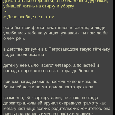
действительно героиней, а не блаженной дурочкой,
убившей жизнь на стирку и уборку
>
> Дело вообще не в этом.
если бы твои фотки печатались в газетах, и люди
улыбались тебе на улицах, узнавая - ты поняла бы,
о чём речь
в детстве, живучи в г. Петрозаводске такую тётеньку
видел неоднократно
детей у неё было "всего" четверо, а почестей и
наград от проклятого совка - гораздо больше
причём награды были, насколько понимаю, по
большей части не материального характера
возможно, ей квартиру дали, не знаю, но когда
директор школы ей вручал очередную грамоту как
мега-участнице всяких родительских комитетов, она
очень радовалась именно почёту и уважухе