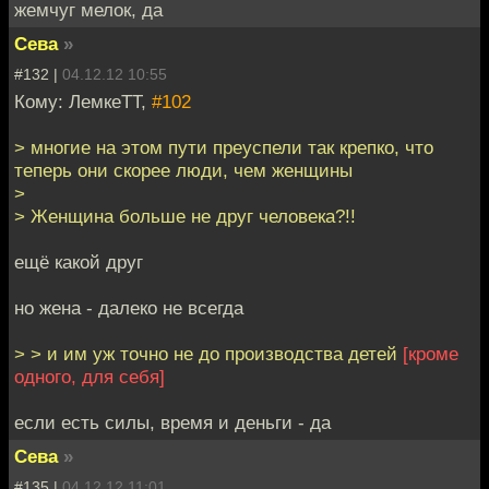
жемчуг мелок, да
Сева
»
#132 |
04.12.12 10:55
Кому: ЛемкеТТ,
#102
> многие на этом пути преуспели так крепко, что
теперь они скорее люди, чем женщины
>
> Женщина больше не друг человека?!!
ещё какой друг
но жена - далеко не всегда
> > и им уж точно не до производства детей
[кроме
одного, для себя]
если есть силы, время и деньги - да
Сева
»
#135 |
04.12.12 11:01