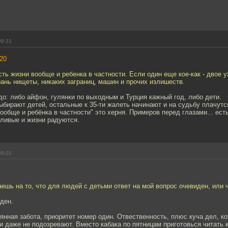
09:21
20
ть жизни вообще и ребенка в частности. Если один еще кое-как - двое 
рань нищеты, никаких заграниц, машин и прочих излишеств.
до: либо айфон, гулянки по выходным и Турция кажный год, либо дети.
бирают детей, остальные к 35-ти жалеть начинают и на судьбу плачутс
ообще и ребёнка в частности" это херня. Примеров перед глазами... есть
тливые и жизни радуются.
09:21
аешь на то, что для людей с детьми ответ на мой вопрос очевиден, или 
ден.
тоянная забота, приоритет номер один. Отвественность, плюс куча дел, к
ни даже не подозревают. Вместо кабака по пятницам приготовься читать 