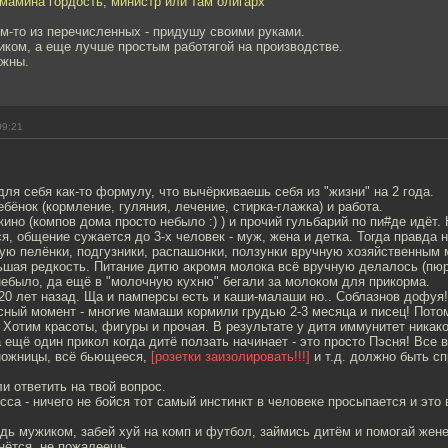
мамина гордость, министр или там олигарх
м-то из перечисленных - придушу своими руками.
иком, а еще лучше простым работягой на производстве.
ужны.
09:21
для себя как-то формулу, что вычёркиваешь себя из "жизни" на 2 года.
ебёнок (кормление, гуляния, лечение, стирка-глажка) и работа.
кино (компов дома просто небыло :) ) и прочий гульбарий по пи#де идёт. 
я, общение сужается до 3-х человек - муж, жена и детка. Тогда правда 
ую пелёнки, подгузники, распашонки, ползунки вручную хозяйственным 
шая редкость. Питание дитю акромя молока всё вручную делалось (пюре
небыло, да ещё в "молочную кухню" бегали за молоком для прикорма.
20 лет назад. Ща и памперсы есть и каши-малаши но.. Соблазнов дофуя!
ный момент - многие мамаши кормили грудью 2-3 месяца и писец! Пото
 Хотим красоты, фигуры и прочая. В результате у дитя иммунитет никако
 ещё один прикол когда дитё ползать начинает - это просто Пэсня! Все в
 ножницы, всё бьющееся,
[розетки заизолировать!!!]
и т.д. должно быть сп
и ответить на твой вопрос.
са - ничего не бойся тот самый инстинкт в человеке просыпается и это в
дь мужиком, забей хуй на комп и футбол, займись дитём и помогай жен
рнётся, не пожалеешь.