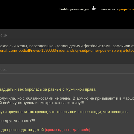
Goblin рекомендует
заказывать
разработ
09:19
сские скинхеды, переодевшись голландскими футболистами, замочили 
nat.com/football/news-1390080-niderlandskij-sudja-umer-posle-izbienija-futbo
09:21
вадцатый век боролась за равные с мужчиной права
олучила, но с обязанностями не очень. В армию не призывают и в марш
й себя чувствуешь и смотрят как на скотину!!!
пути преуспели так крепко, что теперь они скорее люди, чем женщины
е друг человека?!!
е до производства детей
[кроме одного, для себя]