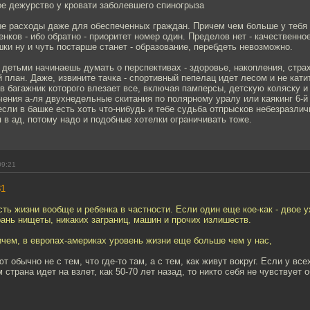
е дежурство у кровати заболевшего спиногрыза
ые расходы даже для обеспеченных граждан. Причем чем больше у тебя 
енков - ибо обратно - приоритет номер один. Пределов нет - качественно
ушки ну и чуть постарше станет - образование, перебдеть невозможно.
с детьми начинаешь думать о перспективах - здоровье, накопления, стра
 план. Даже, извините тачка - спортивный пепелац идет лесом и не кати
в багажник которого влезает все, включая памперсы, детскую коляску и
ения а-ля двухнедельные скитания по полярному уралу или каякинг 6-й
если в башке есть хоть что-нибудь и тебе судьба отпрысков небезразличн
 в ад, потому надо и подобные хотелки ограничивать тоже.
09:21
31
ть жизни вообще и ребенка в частности. Если один еще кое-как - двое 
рань нищеты, никаких заграниц, машин и прочих излишеств.
ичем, в европах-америках уровень жизни еще больше чем у нас,
т обычно не с тем, что где-то там, а с тем, как живут вокруг. Если у вс
 страна идет на взлет, как 50-70 лет назад, то никто себя не чувствует