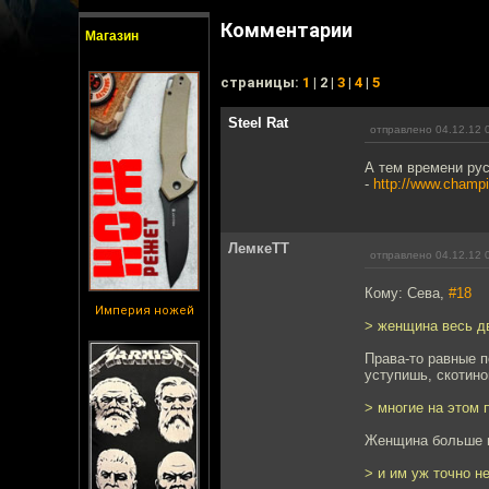
Комментарии
Магазин
cтраницы:
1
| 2 |
3
|
4
|
5
Steel Rat
отправлено 04.12.12 
А тем времени ру
-
http://www.champio
ЛемкеТТ
отправлено 04.12.12 
Кому: Сева,
#18
Империя ножей
> женщина весь д
Права-то равные п
уступишь, скотино
> многие на этом 
Женщина больше н
> и им уж точно н