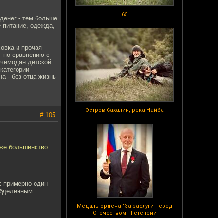
65
денег - тем больше
е питание, одежда,
ховка и прочая
т по сравнению с
 чемодан детской
 категории
а - без отца жизнь
Остров Сахалин, река Найба
# 105
уже большинство
ех примерно один
 обделенным.
Медаль ордена "За заслуги перед
Отечеством" II степени