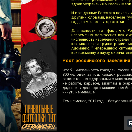
здравоохранения в России Марк 
И вот данные Росстата показыв
Другими словами, население "у
года, отмечает автор статьи.
Для ясности: тот факт, что Р
непременно воскреснет как ох
численность населения страны п
как маленькая группа родивши
Адоманис. "Теперешнюю ситуаци
как временную паузу, окончатель
Рост российского населения 
Чтобы численность граждан России в
800 человек за год, каждой россий
относительно здоровыми спиногрызам
не работе, карьере, визитам в жар
дяденек в деле организации семейно
ничуть не меньше.
Тем не менее, 2012 год — безусловны