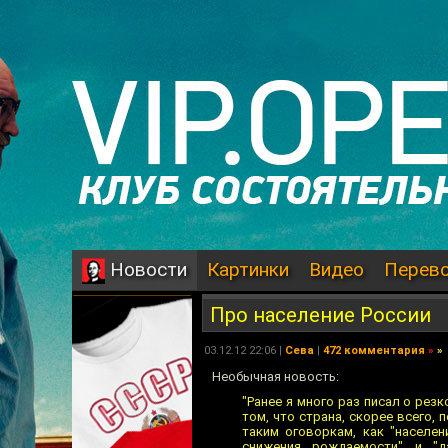
Картинки
Видео
Перев
Новости
Про население России
03.12.12 22:06 |
Сева
|
472 комментария
»
»
Необычная новость:
"Ранее я много раз писал о рез
том, что страна, скорее всего,
таким оговоркам, как "населени
снижения рождаемости" и "д