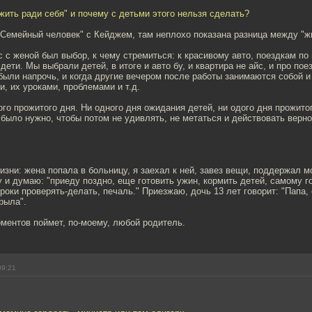
ожить ради себя" и почему с детьми этого нельзя сделать?
Семейный человек" с Кейджем, там неплохо показана разница между "жи
с с женой был выбор, к чему стремиться: к красивому авто, поездкам по 
дети. Мы выбрали детей, в итоге и авто бу, и квартира не айс, и про пое
были напрочь, и когда другие вечером после работы занимаются собой и
, их уроками, проблемами и т.д.
го прожитого дня. Ни одного дня ожидания детей, ни одого дня прожито
было нужно, чтобы потом не удивлять, не метаться и действовать верно
изни: жена попала в больницу, я заехал к ней, завез вещи, поддержал м
 и думаю: "приеду поздно, еще готовить ужин, кормить детей, самому г
уроки проверять-делать, печаль." Приезжаю, дочь 13 лет говорит: "Папа,
рыла".
ментов поймет, по-моему, любой родитель.
09:21