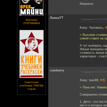
Извините.
ЛемкеТТ
отправлено 04.12.12 
Магазин
ОПЕРМАЙКИ
Кому: Человекъ,
#
> Высокая стоимос
семей ставит на г
А тут выбирать на
Умные женщины вы
стоимость жизни в
характерно - счас
cranberry
отправлено 04.12.12 
Кому: lean88,
#35
Советские
учебники 1940-50х
> Пока нет. Намек
годов
Совершенно очеви
1. Дети - это пос
нет и о которых о