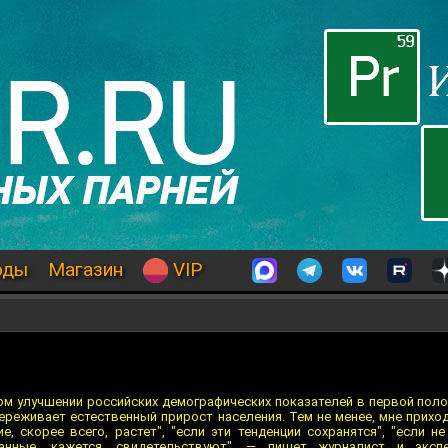
оды
Магазин
VIP
ком улучшении российских демографических показателей в первой поло
 переживает естественный прирост населения. Тем не менее, мне прихо
е, скорее всего, растет", "если эти тенденции сохранятся", "если н
анные, кажется, свидетельствуют", — пишет журналист и эксп