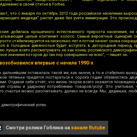
Адоманис в своей статье в Forbes.
ают, что с января по октябрь 2012 года российское население выросл
мирающего медведя" растет даже без учета иммиграции. Это происход
оссия добилась крошечного естественного прироста населения, не 
ватывающий целый континент колосс. Самый вероятный сценарий со
росто стабилизируется на несколько лет и потом начнет снова сокраща
хся в голодные девяностые будет вступать в детородный период, 
ю лучше всего рассматривать не как конец российского демографиче
ное значение которой до сих пор совершенно не ясно", — пишет он.
возобновился впервые с начала 1990-х
 дальнейшем оставалась такой же, как нынче, а то и стабильно выхо
ской тётеньке придётся постараться к сорока годам обзавестись дву
и. Отдавая себе отчёт, что жизнь скорее всего окажется посвящена и
кие страны и ударному потреблению товаров/услуг. Это учитывая, 
го счастья можно рассчитывать далеко не всегда. Мы, дяденьки, люб
й демографический успех.
Смотри ролики Гоблина на
канале Rutube