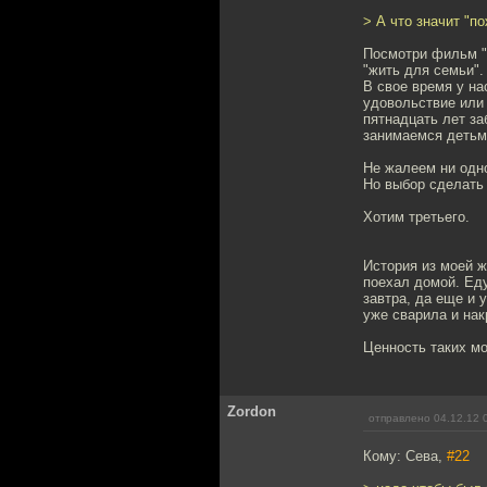
> А что значит "п
Посмотри фильм "
"жить для семьи".
В свое время у на
удовольствие или 
пятнадцать лет за
занимаемся детьми
Не жалеем ни одно
Но выбор сделать 
Хотим третьего.
История из моей ж
поехал домой. Еду
завтра, да еще и 
уже сварила и нак
Ценность таких мо
Zordon
отправлено 04.12.12 
Кому: Сева,
#22