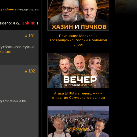
ку сайтов
в megagroup.ru
всего: 472,
Goblin
: 1
# 101
Признание Меркель и
возвращение России в большой
спорт
футбольного судью
listam...
# 102
Атака БПЛА на Геленджик и
открытие Ормузского пролива
рутке место не