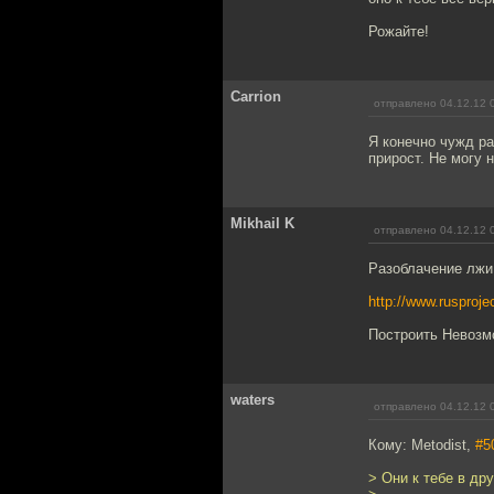
Рожайте!
Carrion
отправлено 04.12.12 
Я конечно чужд ра
прирост. Не могу 
Mikhail K
отправлено 04.12.12 
Разоблачение лжи
http://www.rusproje
Построить Невозм
waters
отправлено 04.12.12 
Кому: Metodist,
#5
> Они к тебе в др