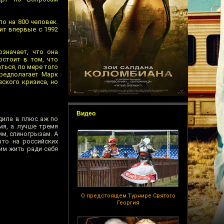
о на 800 человек.
ит впервые с 1992
означает, что она
стоит в том, что
ться, по мере того
предполагает Марк
ского кризиса, но
Видео
дила в плюс аж по
мя, а лучше тремя
м, спиногрызам. А
что на российских
им жить ради себя
О предстоящем Турнире Святого
Георгия