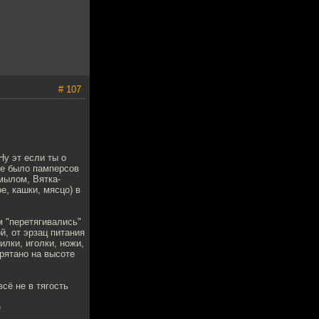
# 107
Ну эт если ты о
не было памперсов
мылом, Вятка-
, кашки, мясцо) в
м "перетягивались"
й, от эрзац питания
илки, иголки, ножи,
рятано на высоте
сё не в тягость
е