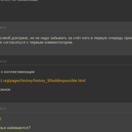
09:22
совой доктрине, но не надо забывать за счёт кого в первую очередь про
не согласиться с первым комментатором.
09:22
 о коллективизации
ct.org/pages/history/history_9/buildimpossible.html
ожное
09:22
0
узья набиваются?