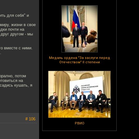
ть для себя" и
миру, жизни в свое
здки почти на
 друг другом - мы
го вместе с ними.
.
Медаль ордена "За заслуги перед
Отечеством" II степени
орално, потом
отовиться на
 садись кушать, я
# 106
РВИО