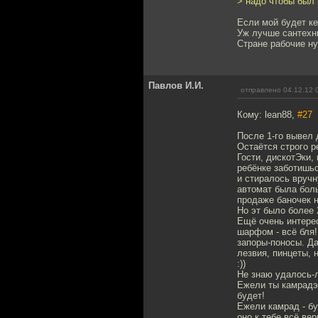
> надо чтобы был 
Если мой будет ке
Уж лучше сантехн
Стране рабочие н
Павлов И.И.
отправлено 04.12.12 
Кому: lean88,
#27
После 1-го вывел 
Остаётся строго р
Гости, дискотЭки, 
ребёнке заботишьс
и стиралось вручн
автомат была боль
продаже баночек 
Но эт было более 
Ещё очень интерес
шарфом - всё бля!
запоры-поносы. Да
лезвия, пинцеты,
:))
Не знаю удалось-л
Ежели ты камрадэс
будет!
Ежели камрад - бу
оно к тебе всё ве