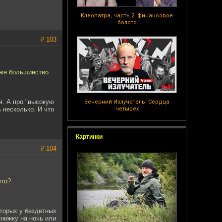
Клеопатра, часть 2: финансовое
болото
# 103
уже большинство
я. А про "высокую
Вечерний Излучатель: Сердца
 несколько. И что
четырех
Картинки
# 104
что?
оторых у бездетных
книжку на ночь или