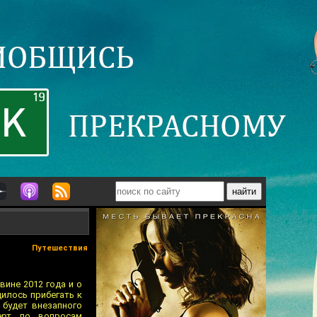
Путешествия
вине 2012 года и о
дилось прибегать к
е будет внезапного
ерт по вопросам