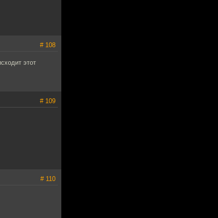
# 108
исходит этот
# 109
# 110