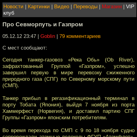
Новости
|
Картинки
|
Видео
|
Переводы
|
Магазин
|
VIP
клуб
Про Севморпуть и Газпром
05.12.12 23:47
|
Goblin
|
79 комментариев
С мест сообщают:
Сегодня танкер-газовоз «Река Обь» (Ob River),
зафрахтованный Группой «Газпром», успешно
завершил первую в мире перевозку сжиженного
природного газа (СПГ) по Северному морскому пути
(СМП).
Танкер прибыл в регазификационный терминал в
порту Тобата (Япония), выйдя 7 ноября из порта
Хаммерфест (Норвегия), и доставил партию СПГ
Группы «Газпром» японским потребителям.
Во время перехода по СМП с 9 по 18 ноября судно
сопровождали атомные ледоколы ФГУП «Атомфлот»,