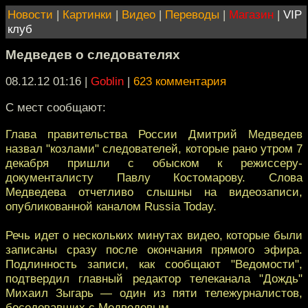
Новости
|
Картинки
|
Видео
|
Переводы
|
Магазин
|
VIP
клуб
Медведев о следователях
08.12.12 01:16
|
Goblin
|
623 комментария
С мест сообщают:
Глава правительства России Дмитрий Медведев
назвал "козлами" следователей, которые рано утром 7
декабря пришли с обыском к режиссеру-
документалисту Павлу Костомарову. Слова
Медведева отчетливо слышны на видеозаписи,
опубликованной каналом Russia Today.
Речь идет о нескольких минутах видео, которые были
записаны сразу после окончания прямого эфира.
Подлинность записи, как сообщают "Ведомости",
подтвердил главный редактор телеканала "Дождь"
Михаил Зыгарь — один из пяти тележурналистов,
беседовавших с Медведевым.