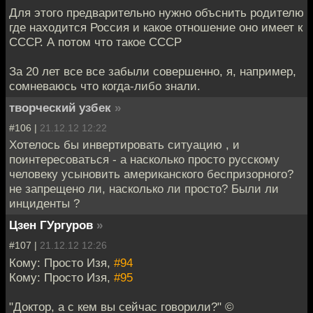
Для этого предварительно нужно объснить родителю
где находится Россия и какое отношение оно имеет к
СССР. А потом что такое СССР
За 20 лет все все забыли совершенно, я, например,
сомневаюсь что когда-либо знали.
творческий узбек
»
#106 |
21.12.12 12:22
Хотелось бы инвертировать ситуацию , и
поинтересоваться - а насколько просто русскому
человеку усыновить американского беспризорного?
не запрещено ли, насколько ли просто? Были ли
инциденты ?
Цзен ГУргуров
»
#107 |
21.12.12 12:26
Кому: Просто Изя,
#94
Кому: Просто Изя,
#95
"Доктор, а с кем вы сейчас говорили?" ©