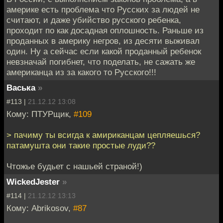
америке есть проблема что Русских за людей не
считают, и даже убийство русского ребенка,
проходит по как досадная оплошность. Раньше из
проданных в америку негров, из десяти выживал
один. Ну а сейчас если какой проданный ребенок
невзначай погибнет, что поделать, не сажать же
американца из за какого то Русского!!!
Васька
»
#113 |
21.12.12 13:08
Кому: ПТУРщик,
#109
> пачиму ты всигда к амириканцам цепляешься?
патамушта они такие простые луди??
Чтожье будьет с нашьей страной!)
WickedJester
»
#114 |
21.12.12 13:13
Кому: Abrikosov,
#87