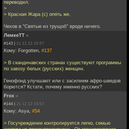
переводил.
>
> Красная Жара (с) опять же.
Чехов в "Святые из трущоб" вроде ничего.
ЛемкеТТ
»
#143 |
21.12.12 15:57
Кому: Forgotten,
#137
> В скандинавских странах существуют программы
по завозу белых (русских) женщин.
Генофонд улучшают или с засилием афро-шведов
борются? Кстати, почему именно русских?
Frox
»
#144 |
21.12.12 15:57
Кому: Asya,
#54
> Госучреждение контролируется легко, семью
никогда не проконтролируешь. От госучреждения