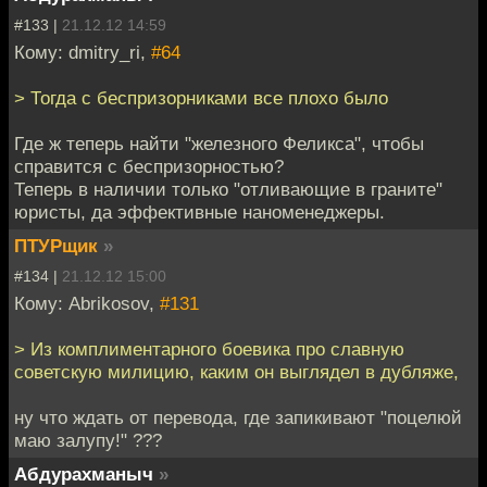
#133 |
21.12.12 14:59
Кому: dmitry_ri,
#64
> Тогда с беспризорниками все плохо было
Где ж теперь найти "железного Феликса", чтобы
справится с беспризорностью?
Теперь в наличии только "отливающие в граните"
юристы, да эффективные наноменеджеры.
ПТУРщик
»
#134 |
21.12.12 15:00
Кому: Abrikosov,
#131
> Из комплиментарного боевика про славную
советскую милицию, каким он выглядел в дубляже,
ну что ждать от перевода, где запикивают "поцелюй
маю залупу!" ???
Абдурахманыч
»