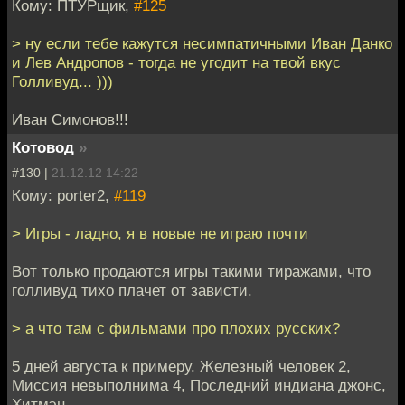
Кому: ПТУРщик,
#125
> ну если тебе кажутся несимпатичными Иван Данко
и Лев Андропов - тогда не угодит на твой вкус
Голливуд... )))
Иван Симонов!!!
Котовод
»
#130 |
21.12.12 14:22
Кому: porter2,
#119
> Игры - ладно, я в новые не играю почти
Вот только продаются игры такими тиражами, что
голливуд тихо плачет от зависти.
> а что там с фильмами про плохих русских?
5 дней августа к примеру. Железный человек 2,
Миссия невыполнима 4, Последний индиана джонс,
Хитмэн