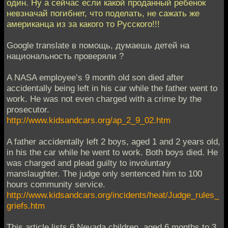
один. Ну а сейчас если какой проданный ребенок
невзначай погибнет, что поделать, не сажать же
американца из за какого то Русского!!!
Google translate в помощь, думаешь детей на
национальность проверяли ?
A NASA employee’s 9 month old son died after
accidentally being left in his car while the father went to
work. He was not even charged with a crime by the
prosecutor.
http://www.kidsandcars.org/ap_2_9_02.htm
A father accidentally left 2 boys, aged 1 and 2 years old,
in his the car while he went to work. Both boys died. He
was charged and plead guilty to involuntary
manslaughter. The judge only sentenced him to 100
hours community service.
http://www.kidsandcars.org/incidents/heat/Judge_rules_
griefs.htm
This article lists 6 Nevada children, aged 6 months to 3