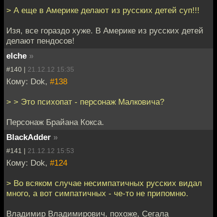
> А еще в Америке делают из русских детей суп!!!
Изя, все гораздо хуже. В Америке из русских детей
делают пендосов!
elche
»
#140 |
21.12.12 15:35
Кому: Dok,
#138
> > Это психопат - персонаж Малковича?
Персонаж Брайана Кокса.
BlackAdder
»
#141 |
21.12.12 15:53
Кому: Dok,
#124
> Во всяком случае несимпатичных русских видал
много, а вот симпатичных - че-то не припомню.
Владимир Владимирович, похоже, Сегала