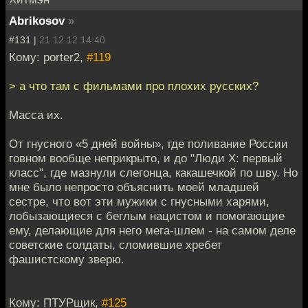
Abrikosov
»
#131 |
21.12.12 14:40
Кому: porter2,
#119
> а что там с фильмами про плохих русских?
Масса их.
От гнусного «5 дней войны», где поливание России
говном вообще неприкрыто, и до "Люди Х: первый
класс", где мазнули слегонца, какашечкой по шву. Но
мне было непросто объяснить моей младшей
сестре, что вот эти мужики с гнусными харями,
лобызающиеся с беглым нацистом и помогающие
ему, делающие для него мега-шлем - на самом деле
советские солдаты, сломившие хребет
фашистскому зверю.
Кому: ПТУРщик,
#125