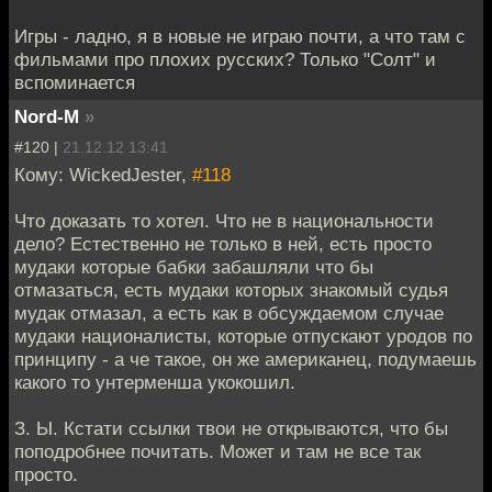
Игры - ладно, я в новые не играю почти, а что там с
фильмами про плохих русских? Только "Солт" и
вспоминается
Nord-M
»
#120 |
21.12.12 13:41
Кому: WickedJester,
#118
Что доказать то хотел. Что не в национальности
дело? Естественно не только в ней, есть просто
мудаки которые бабки забашляли что бы
отмазаться, есть мудаки которых знакомый судья
мудак отмазал, а есть как в обсуждаемом случае
мудаки националисты, которые отпускают уродов по
принципу - а че такое, он же американец, подумаешь
какого то унтерменша укокошил.
З. Ы. Кстати ссылки твои не открываются, что бы
поподробнее почитать. Может и там не все так
просто.