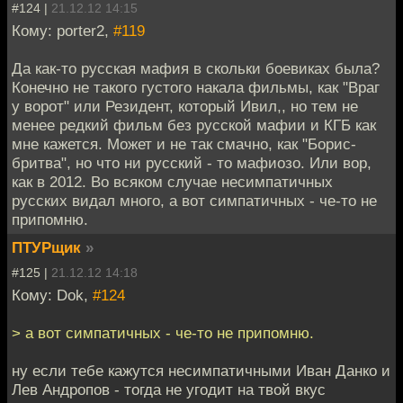
#124 |
21.12.12 14:15
Кому: porter2,
#119
Да как-то русская мафия в скольки боевиках была?
Конечно не такого густого накала фильмы, как "Враг
у ворот" или Резидент, который Ивил,, но тем не
менее редкий фильм без русской мафии и КГБ как
мне кажется. Может и не так смачно, как "Борис-
бритва", но что ни русский - то мафиозо. Или вор,
как в 2012. Во всяком случае несимпатичных
русских видал много, а вот симпатичных - че-то не
припомню.
ПТУРщик
»
#125 |
21.12.12 14:18
Кому: Dok,
#124
> а вот симпатичных - че-то не припомню.
ну если тебе кажутся несимпатичными Иван Данко и
Лев Андропов - тогда не угодит на твой вкус