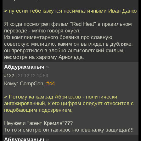
> ну если тебе кажутся несимпатичными Иван Данко
Я когда посмотрел фильм "Red Heat" в правильном
переводе - мягко говоря охуел.
Из комплиментарного боевика про славную
советскую милицию, каким он выглядел в дубляже,
он превратился в злобно-антисоветский фильм,
несмотря на харизму Арнольда.
Абдурахманыч
»
#132 |
21.12.12 14:53
Кому: CompCon,
#44
> Потому ка камрад Абрикосов - политически
ангажированный, к его цифрам следует относится с
подобающим подозрением.
Неужели "агент Кремля"???
То то я смотрю он так яростно ювеналку защищал!!!
Абдурахманыч
»