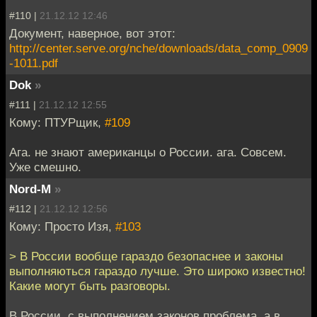
#110 |
21.12.12 12:46
Документ, наверное, вот этот:
http://center.serve.org/nche/downloads/data_comp_0909
-1011.pdf
Dok
»
#111 |
21.12.12 12:55
Кому: ПТУРщик,
#109
Ага. не знают американцы о России. ага. Совсем.
Уже смешно.
Nord-M
»
#112 |
21.12.12 12:56
Кому: Просто Изя,
#103
> В России вообще гараздо безопаснее и законы
выполняються гараздо лучше. Это широко известно!
Какие могут быть разговоры.
В России, с выполнением законов проблема, а в