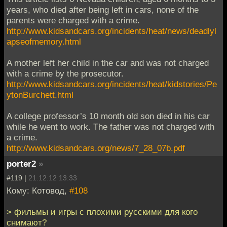
years, who died after being left in cars, none of the
parents were charged with a crime.
http://www.kidsandcars.org/incidents/heat/news/deadlyl
apseofmemory.html
A mother left her child in the car and was not charged
with a crime by the prosecutor.
http://www.kidsandcars.org/incidents/heat/kidstories/Pe
ytonBurchett.html
A college professor’s 10 month old son died in his car
while he went to work. The father was not charged with
a crime.
http://www.kidsandcars.org/news/7_28_07b.pdf
porter2
»
#119 |
21.12.12 13:33
Кому: Котовод,
#108
> фильмы и игры с плохими русскими для кого
снимают?