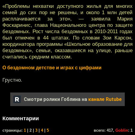
«Проблемы нехватки доступного жилья для многих
семей до сих пор не решены, и около 1 млн детей
расплачивается за это», — заявила Мария
Фоскаринис, глава Национального центра по защите
бездомных. Рост числа бездомных в 2010-2011 годах
был отмечен в 44 штатах. По словам Зои Карсон,
координатора программы «Школьное образование для
бездомных», семьи, оказавшиеся на улице, раньше
считались средним классом.
О бездомном детстве и играх с цифрами
Грустно.
Смотри ролики Гоблина на
канале Rutube
Комментарии
cтраницы:
1
| 2 |
3
|
4
|
5
всего: 417,
Goblin
: 1