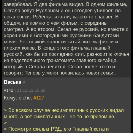
завербовал. Я два фильма видел. В одном фильме,
Сегала зовут Русланом и он негодяев убивает, по-
сегаловски. Ребенка, что-ли, какого то спасает. В
общем, не помню о чем фильм, с середины
смотрел. А во втором, Сегал не русский, но вместе с
хорошими и благородными русскими бандитами
мочит без всякой жалости китайских мафиози и
плохих копов. В конце этого фильма главный
русский, как бы из последних сил, разносит в клочья
из подствольного гранатомета главного китайца,
который в Сегала целится. Сегал после этого и
говорит: Теперь у меня появилась новая семья.
Васька
»
#142 |
21.12.12 15:55
Кому: elche,
#127
> Во всяком случае несимпатичных русских видал
много, а вот симпатичных - че-то не припомню.
>
> Посмотри фильм РЭД, его Главный кстати