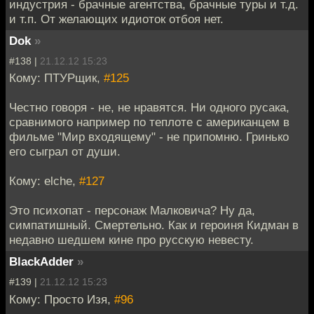
индустрия - брачные агентства, брачные туры и т.д.
и т.п. От желающих идиоток отбоя нет.
Dok
»
#138 |
21.12.12 15:23
Кому: ПТУРщик,
#125
Честно говоря - не, не нравятся. Ни одного русака,
сравнимого например по теплоте с американцем в
фильме "Мир входящему" - не припомню. Гринько
его сыграл от души.
Кому: elche,
#127
Это психопат - персонаж Малковича? Ну да,
симпатишный. Смертельно. Как и героиня Кидман в
недавно шедшем кине про русскую невесту.
BlackAdder
»
#139 |
21.12.12 15:23
Кому: Просто Изя,
#96