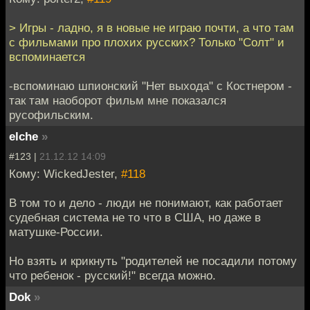
> Игры - ладно, я в новые не играю почти, а что там
с фильмами про плохих русских? Только "Солт" и
вспоминается
-вспоминаю шпионский "Нет выхода" с Костнером -
так там наоборот фильм мне показался
русофильским.
elche
»
#123 |
21.12.12 14:09
Кому: WickedJester,
#118
В том то и дело - люди не понимают, как работает
судебная система не то что в США, но даже в
матушке-России.
Но взять и крикнуть "родителей не посадили потому
что ребенок - русский!" всегда можно.
Dok
»