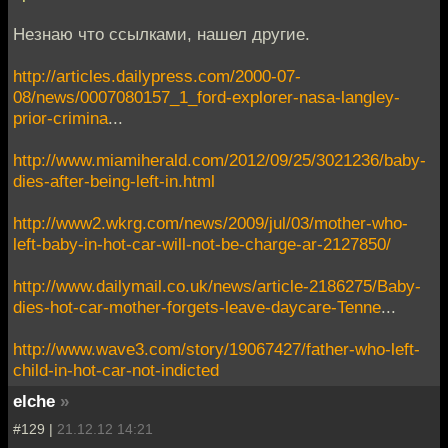
Незнаю что ссылками, нашел другие.
http://articles.dailypress.com/2000-07-
08/news/0007080157_1_ford-explorer-nasa-langley-
prior-crimina
...
http://www.miamiherald.com/2012/09/25/3021236/baby-
dies-after-being-left-in.html
http://www2.wkrg.com/news/2009/jul/03/mother-who-
left-baby-in-hot-car-will-not-be-charge-ar-2127850/
http://www.dailymail.co.uk/news/article-2186275/Baby-
dies-hot-car-mother-forgets-leave-daycare-Tenne
...
http://www.wave3.com/story/19067427/father-who-left-
child-in-hot-car-not-indicted
elche
»
#129 |
21.12.12 14:21