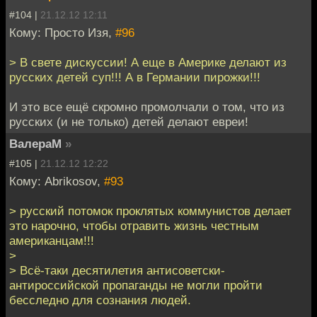
#104 |
21.12.12 12:11
Кому: Просто Изя,
#96
> В свете дискуссии! А еще в Америке делают из
русских детей суп!!! А в Германии пирожки!!!
И это все ещё скромно промолчали о том, что из
русских (и не только) детей делают евреи!
ВалераМ
»
#105 |
21.12.12 12:22
Кому: Abrikosov,
#93
> русский потомок проклятых коммунистов делает
это нарочно, чтобы отравить жизнь честным
американцам!!!
>
> Всё-таки десятилетия антисоветски-
антироссийской пропаганды не могли пройти
бесследно для сознания людей.