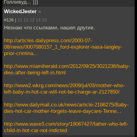
Голливуд... )))
WickedJester
»
#126 |
21.12.12 14:19
Незнаю что ссылками, нашел другие.
http://articles.dailypress.com/2000-07-
08/news/0007080157_1_ford-explorer-nasa-langley-
prior-crimina...
http://www.miamiherald.com/2012/09/25/3021236/baby-
dies-after-being-left-in.html
http://www2.wkrg.com/news/2009/jul/03/mother-who-
left-baby-in-hot-car-will-not-be-charge-ar-2127850/
http://www.dailymail.co.uk/news/article-2186275/Baby-
dies-hot-car-mother-forgets-leave-daycare-Tenne...
http://www.wave3.com/story/19067427/father-who-left-
child-in-hot-car-not-indicted