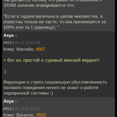
ЭТИМ залачам оговаривается что:
"Если в задаче величина в целом неизвестна, а
известны только ее части, то она принимается за
100% или за 1 (единицу). "
Asya
»
#913 |
26.12.12 14:36
Кому: Marsello,
#907
> Вот он, простой и суровый женский вердикт!
:)
Верующие в строго социальную обусловленность
полового поведения ничего не знают о работе
эндокринной системы ;)
Asya
»
#914 |
26.12.12 14:37
Кому: Buravsic,
#910