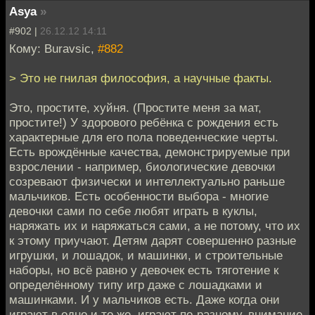
Asya
»
#902 |
26.12.12 14:11
Кому: Buravsic,
#882
> Это не гнилая философия, а научные факты.
Это, простите, хуйня. (Простите меня за мат,
простите!) У здорового ребёнка с рождения есть
характерные для его пола поведенческие черты.
Есть врождённые качества, демонстрируемые при
взрослении - например, биологические девочки
созревают физически и интеллектуально раньше
мальчиков. Есть особенности выбора - многие
девочки сами по себе любят играть в куклы,
наряжать их и наряжаться сами, а не потому, что их
к этому приучают. Детям дарят совершенно разные
игрушки, и лошадок, и машинки, и строительные
наборы, но всё равно у девочек есть тяготение к
определённому типу игр даже с лошадками и
машинками. И у мальчиков есть. Даже когда они
играют в одно и то же, играют по-разному, внимание