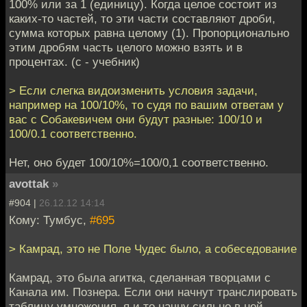
100% или за 1 (единицу). Когда целое состоит из
каких-то частей, то эти части составляют дроби,
сумма которых равна целому (1). Пропорционально
этим дробям часть целого можно взять и в
процентах. (с - учебник)
> Если слегка видоизменить условия задачи,
например на 100/10%, то судя по вашим ответам у
вас с Собакевичем они будут разные: 100/10 и
100/0.1 соответственно.
Нет, оно будет 100/10%=100/0,1 соответственно.
avottak
»
#904 |
26.12.12 14:14
Кому: Тумбус,
#695
> Камрад, это не Поле Чудес было, а собеседование
Камрад, это была агитка, сделанная творцами с
Канала им. Познера. Если они начнут транслировать
таблицу умножения, я и то начну сильно в ней