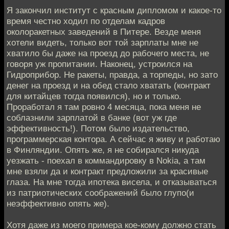
Я закончил институт с красным дипломом и какое-то
время честно ходил по отделам кадров
околоракетных заведений в Питере. Везде меня
хотели видеть, только вот той зарплаты мне не
хватило бы даже на проезд до рабочего места, не
говоря уж пропитании. Наконец, устроился на
Гидроприбор. Не ракеты, правда, а торпеды, но зато
денег на проезд и на обед стало хватать (контракт
для китайцев тогда появился), но и только.
Проработал я там ровно 4 месяца, пока меня не
соблазнили зарплатой в банке (вот уж где
эффективность!). Потом было издательство,
программерская контора. А сейчас я живу и работаю
в Финляндии. Опять же, я не собирался никуда
уезжать - поехал в коммандировку в Nokia, а там
мне взяли да и контракт предложили за красивые
глаза. На мне тогда ипотека висела, и отказываться
из патриотических соображений было глупо(и
неэффективно опять же).
Хотя даже из моего примера кое-кому должно стать