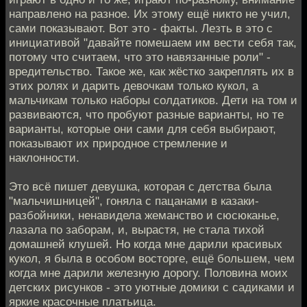
направлено на разное. Их этому ещё никто не учил,
сами показывают. Вот это - факты. Лезть в это с
инициативой "давайте помешаем им вести себя так,
потому что считаем, что это навязанные роли" -
вредительство. Такое же, как жёстко закреплять их в
этих ролях и дарить девочкам только кукол, а
мальчикам только наборы солдатиков. Дети на том и
развиваются, что пробуют разные варианты, но те
варианты, которые они сами для себя выбирают,
показывают их природное стремление и
наклонности.
Это всё пишет девушка, которая с детства была
"мальчишницей", гоняла с пацанами в казаки-
разбойники, ненавидела жеманство и сюсюканье,
лазала по заборам, и, вырастя, не стала тихой
домашней клушей. Но когда мне дарили красивых
кукол, я была в особом восторге, ещё большем, чем
когда мне дарили железную дорогу. Половина моих
детских рисунков - это уютные домики с садиками и
яркие красочные платьица.