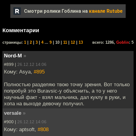
Смотри ролики Гоблина на
канале Rutube
Комментарии
cтраницы:
1
|
2
|
3
|
4
...
9
| 10 |
11
|
12
|
13
всего: 1286,
Goblin
: 5
Nord-M
»
#899 |
26.12.12 14:06
Кому: Asya,
#895
Полностью разделяю твою точку зрения. Вот только
попробуй это Buravsic-у объяснить, а то у него
научный факт - взял мальчика, дал куклу в руки, и
хопа на выходе девочку получил.
versale
»
#900 |
26.12.12 14:06
Кому: aptsoft,
#808