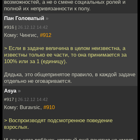
возможностей, а не о смене социальных ролей и
полной их непривязанности к полу.
Пан Головатый
»
#916 |
26.12.12 14:42
Кому: Чингис,
#912
> Если в задаче величина в целом неизвестна, а
известны только ее части, то она принимается за
100% или за 1 (единицу).
Дядька, это общепринятое правило, в каждой задаче
отдельно не оговаривается.
Asya
»
#917 |
26.12.12 14:42
Кому: Buravsic,
#910
> Воспроизводят подсмотренное поведение
взрослых.
И да: с чего ребёнок, который ещё понятия не имеет,