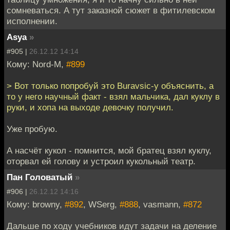
сомневаться. А тут заказной сюжет в фитилевском
исполнении.
Asya
»
#905 |
26.12.12 14:14
Кому: Nord-M,
#899
> Вот только попробуй это Buravsic-у объяснить, а
то у него научный факт - взял мальчика, дал куклу в
руки, и хопа на выходе девочку получил.
Уже пробую.
А насчёт кукол - помнится, мой братец взял куклу,
оторвал ей голову и устроил кукольный театр.
Пан Головатый
»
#906 |
26.12.12 14:16
Кому: browny,
#892
, WSerg,
#888
, vasmann,
#872
Дальше по ходу учебников идут задачи на деление