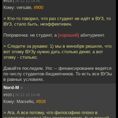
#919 |
26.12.12 14:45
Кому: versale,
#900
> Кто-то говорил, что раз студент не идёт в ВУЗ, то
ВУЗ, стало быть, неэффективен.
Поправочка: не студент, а
[хороший]
абитуриент.
> Следите за руками: 1) мы в минобре решили, что
вот этому ВУЗу нужно дать столько денег, а вот
этому - столько;
Давайте последим. Упс -- финансирование ведется
по числу студентов-бюджетников. То есть все ВУЗы
в равных условиях.
Nord-M
»
#920 |
26.12.12 14:48
Кому: Marsello,
#918
> Ага. А все потому, что философию плохо в
институте учили:) Или преподаватель был плохой,