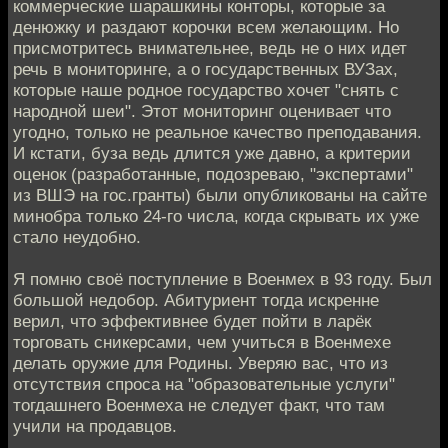
коммерческие шарашкины конторы, которые за
денюжку и раздают корочки всем желающим. Но
присмотритесь внимательнее, ведь не о них идет
речь в мониторинге, а о государственных ВУЗах,
которые наше родное государство хочет "снять с
народной шеи". Этот мониторинг оценивает что
угодно, только не реальное качество преподавания.
И кстати, буза ведь длится уже давно, а критерии
оценок (разработанные, подозреваю, "экспертами"
из ВШЭ на гос.гранты) были опубликованы на сайте
минобра только 24-го числа, когда скрывать их уже
стало неудобно.
Я помню своё поступление в Военмех в 93 году. Был
большой недобор. Абитуриент тогда искренне
верил, что эффективнее будет пойти в ларёк
торговать сникерсами, чем учиться в Военмехе
делать оружие для Родины. Уверяю вас, что из
отсутствия спроса на "образовательные услуги"
тогдашнего Военмеха не следует факт, что там
учили на продавцов.