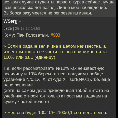
всяком случае студенты первого курса сейчас лучше
чем несколько лет назад. Лично мое наблюдение.
Выборка разумеется не репрезентативная.
WSerg
»
#925 |
26.12.12 14:59
Кому: Пан Головатый,
#903
> Если в задаче величина в целом неизвестна, а
известны только ее части, то она принимается за
100% или за 1 (единицу).
Т.е, если рассматривать N/10% как неизвестную
величину и 10% берем от нее, получим вообще
уравнение N/0.1X=X, откуда X= sqrt(N/0.1), т.е. еще
одно решение
(хотя на самом деле приведенная тобой цитата из
учебника относится только к простым задачам на
сумму частей целого)
> Нет, оно будет 100/10%=100/0,1 соответственно.