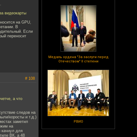
.
-за видеокарты
еносится на GPU,
четании. В
водительный. Если
орый переносит
Медаль ордена "За заслуги перед
Отечеством" II степени
# 108
четче, а что
сутствие следов на
ыли/коросты и т.д.)
местах заметил
РВИО
ожим на
о качнул для
тиле ВК, а 48