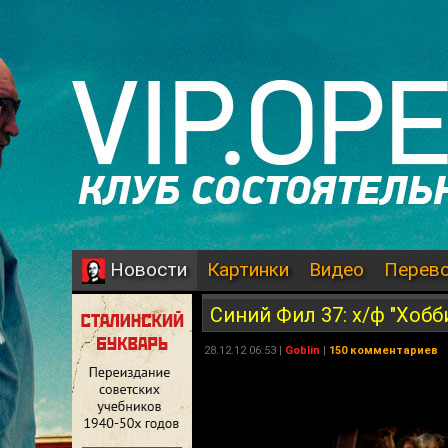
Картинки
Видео
Перев
Новости
Синий Фил 37: х/ф "Хобб
28.12.12 06:53 |
Goblin
|
150 комментариев