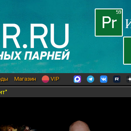
оды
Магазин
VIP
ит"