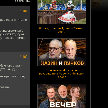
всего: 150
# 101
ры, одна плита не
О предстоящем Турнире Святого
рана огромная".
Георгия
у и сюжету куча
тут шайка гномов
# 102
бычного зала -
ете на 3Д -
Признание Меркель и
возвращение России в большой
не жрал попкорн,
спорт
ровень.