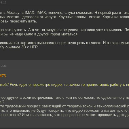
08:16
л в Москву, в IMAX. IMAX, конечно, штука классная. Я первый раз в та
рых местах - дергался от испуга. Крупные планы - сказка. Картинка така
ловах пересчитывать.
а затянутость. А я чет оглянуться не успел, как кино уже кончилось. 
ли бы не надо было в другой город мотаться.
инамичных картинка вызывала неприятную резь в глазах. И в такие мом
X'у обычное 3D с HFR.
10:31
#73
гикой? Речь идет о просмотре видео, ты зачем то приплетаешь работу с н
ее других,а если встречаешь того с кем не согласен, то однозначно у н
бя?
то трудоёмкий процесс зависящий от теоретической и технологической 
 те, кто подкован, не будут говорить, что видео тормозит и лагает исклю
епонятного? Или ты считаешь, что процессор не может проводить декод