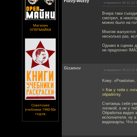
Fuzzy-Wuzzy
отправлено 29.12.12 
Вчера таки съезди
смотрел, в некото
можно было на го
Магазин
ОПЕРМАЙКИ
Многие жалуются н
несколько раз, ес
Однако в сценах д
не предпочел IMA
Gizamov
отправлено 29.12.12 
Кому: xPraetorian,
> Как у тебя с ло
обработку.
Считаешь себя умн
Советские
логикой, а не у те
учебники 1940-50х
Обработка видео э
годов
исполнителя, ну а
видеокарты. Что н