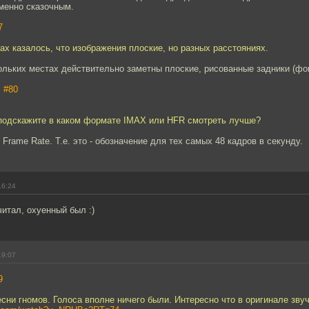
менно сказочным.
7
ах казалось, что изображения плоские, но разных расстояниях.
кольких местах действительно заметны плоские, рисованные задники (фо
,
#80
, подскажите в каком формате IMAX или HFR смотреть лучше?
 Frame Rate. Т.е. это - обозначение для тех самых 48 кадров в секунду.
16:24
читал, охуенный был :)
19:07
9
есни гномов. Голоса вполне ничего были. Интересно что в оригинале зву