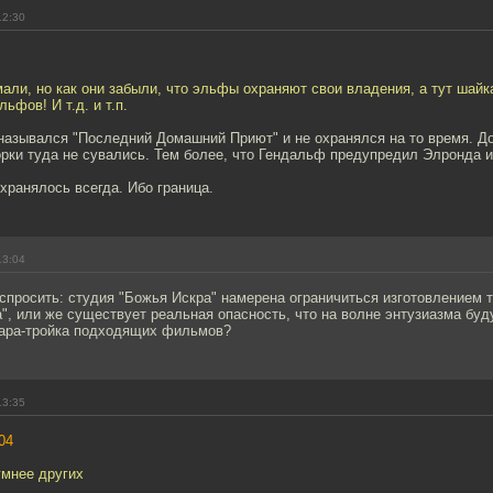
12:30
али, но как они забыли, что эльфы охраняют свои владения, а тут шай
ьфов! И т.д. и т.п.
 назывался "Последний Домашний Приют" и не охранялся на то время. Д
рки туда не сувались. Тем более, что Гендальф предупредил Элронда и
хранялось всегда. Ибо граница.
13:04
спросить: студия "Божья Искра" намерена ограничиться изготовлением 
", или же существует реальная опасность, что на волне энтузиазма буд
ара-тройка подходящих фильмов?
13:35
04
умнее других