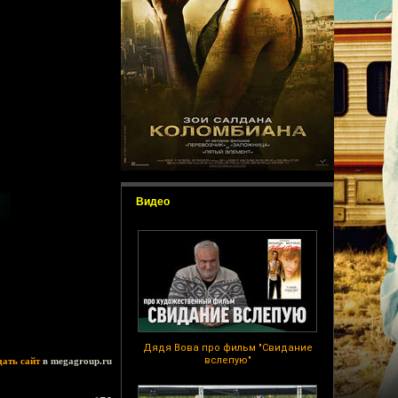
Видео
Дядя Вова про фильм "Свидание
вслепую"
дать сайт
в megagroup.ru