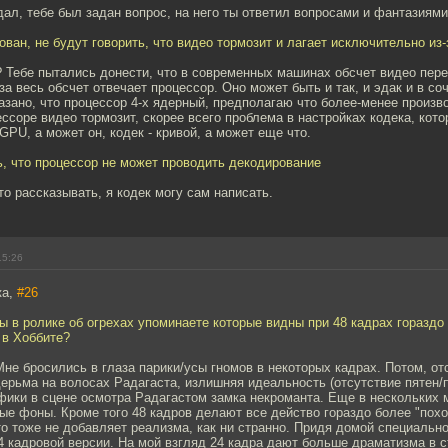
дал, тебе был задан вопрос, на него ты ответил вопросами и фантазиями
дкован, не будут говорить, что видео тормозит и лагает исключительно из
? Тебе пытались донести, что в современных машинах обсчет видео пер
 за весь обсчет отвечает процессор. Оно может быть и так, и эдак и в со
азано, что процессор 4-х ядерный, предполагаю что более-менее произ
ссоре видео тормозит, скорее всего проблема в настройках кодека, кот
GPU, а может он, кодек - кривой, а может еще что.
, что процессор не может проводить декодирование
то рассказывать, я кодек могу сам написать.
15:26
ка,
#26
 в ролике об огрехах упоминаете которые видны при 48 кадрах гораздо 
 в Хоббите?
не бросились в глаза парики/усы гномов в некоторых кадрах. Потом, от
дерьма на волосах Радагаста, излишняя идеальность (отсутствие пятен/п
фики в сцене осмотра Радагастом замка некроманта. Еще в нескольких 
ые фоны. Кроме того 48 кадров делают все действо гораздо более "пох
то тоже не добавляет реализма, как ни странно. Придя домой специальн
4 кадровой версии. На мой взгляд 24 кадра дают больше драматизма в с