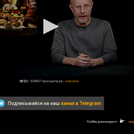
08:52
|
539437 просмотров
|
скачать
Подписывайся на наш
канал в Telegram
Goblin рекомендует
соз