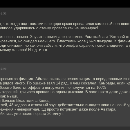
01:53
л, что когда под гномами в пещере орков провалился каменный пол пеще
повисла ударившись о стенку провала как на шарнирах!
я песнь гномов. Звучит в оригинале как смесь Рамштайна и "Вставай ст
нравился, но ожидал большего. Властелин колец был по-круче. К фильм
юди снимали, но как они забыли, что эльфы охраняют свои владения, а 
ыльцу эльфов! И т.д. и т.п.
02:06
 просмотра фильма. Аймакс оказался ненастоящим, а переделанным из о
а рядов много. По ошибке взял 14 ряд, о чем сожалел. Камрады, если ид
 берите билеты, эффекта погружения не получится на 100%
 хороший, три часа прошли на одном дыхании. В зале никто даже даже 
 как мыши.
 больше Властелина Колец.
лей, 48 кадров и отличный звук действительно выводят кино на новый у
ажения - невероятная. 3Д просто потрясает даже после Аватара.
тбились уже после первых 30 минут.