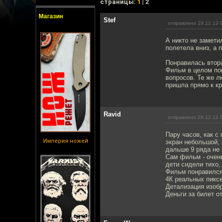
cтраницы:
1
| 2
Магазин
Stef
отправлено 29.12.12 
А никто не замети
полетела вниз, а 
Понравилась втора
Фильм в целом по
вопросов. Те же л
пришла прямо к кр
Ravid
отправлено 29.12.12 
Пару часов, как с
Империя ножей
экран небольшой, 
дальше 9 ряда не
Сам фильм - очень
дети сидели тихо,
Фильм понравился
4К реальных пиксе
Детализация изобр
Деньги за билет о