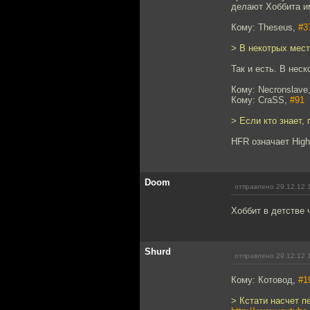
делают Хоббита и
Кому: Theseus,
#3
> В некотрых мест
Так и есть. В нес
Кому: Necronslave
Кому: CraSS,
#91
> Если кто знает
HFR означает High
Doom
отправлено 29.12.12 
Хоббит в детстве 
Shurd
отправлено 29.12.12 
Кому: Котовод,
#1
> Кстати насчет п