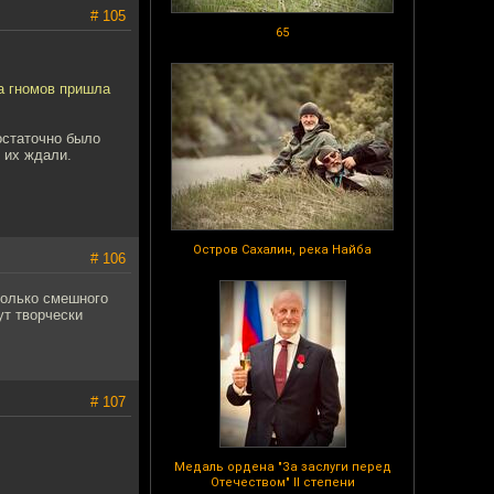
# 105
65
ка гномов пришла
остаточно было
 их ждали.
Остров Сахалин, река Найба
# 106
только смешного
ут творчески
# 107
Медаль ордена "За заслуги перед
Отечеством" II степени