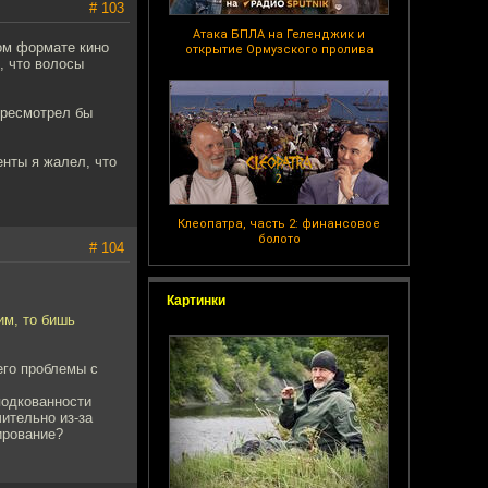
# 103
Атака БПЛА на Геленджик и
ком формате кино
открытие Ормузского пролива
я, что волосы
Пересмотрел бы
енты я жалел, что
Клеопатра, часть 2: финансовое
болото
# 104
Картинки
им, то бишь
его проблемы с
подкованности
чительно из-за
ирование?