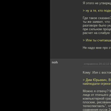
Я этого не утверж
> ну а те, кто по
Где такое сказано
ты же заявил, что
разговоре было ук
при сильном проце
расчет на слабую 
> Или ты считаешь
Не надо мне про э
noh
отправлено 29.12.12 
Кому: Изя с восто
> Дим Юрьевич, Вы
наблюдали огрехи
Можно я отвечу? М
лице от птичьего 
компьютерной гра
плоские, рисованн
телеспектакль", ч
сравнения кусок 2