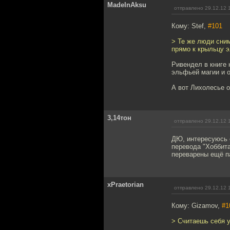
MadeInAksu
отправлено 29.12.12 
Кому: Stef,
#101
> Те же люди сним
прямо к крыльцу эл
Ривендел в книге
эльфьей магии и о
А вот Лихолесье о
3,14тон
отправлено 29.12.12 
ДЮ, интересуюсь 
перевода "Хоббита
переварены ещё п
xPraetorian
отправлено 29.12.12 
Кому: Gizamov,
#1
> Считаешь себя 