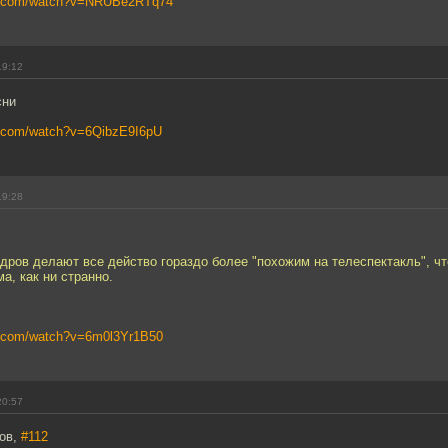
be.com/watch?v=NRUBe2RTq74
19:12
сни
e.com/watch?v=6QibzE9I6pU
19:28
адров делают все действо гораздо более "похожим на телеспектакль", чт
а, как ни странно.
e.com/watch?v=6m0l3Yr1B50
20:57
ров,
#112