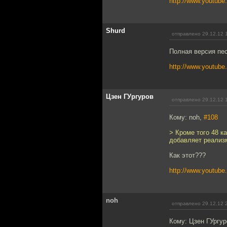
http://www.youtu
Shurd
отправлено 29.12.12 
Полная версия пе
http://www.youtub
Цзен ГУргуров
отправлено 29.12.12 
Кому: noh,
#108
> Кроме того 48 к
добавляет реализм
Как этот???
http://www.youtub
noh
отправлено 29.12.12 
Кому: Цзен ГУргу