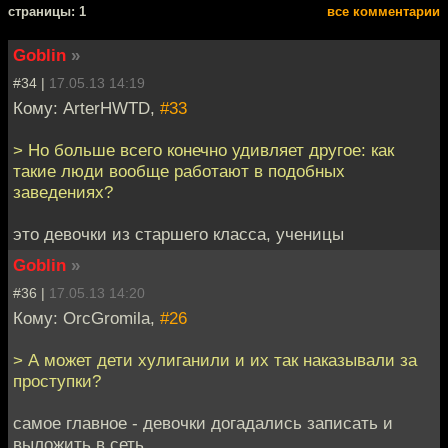
cтраницы: 1
все комментарии
Goblin
»
#34 |
17.05.13 14:19
Кому: ArterHWTD,
#33
> Но больше всего конечно удивляет другое: как
такие люди вообще работают в подобных
заведениях?
это девочки из старшего класса, ученицы
Goblin
»
#36 |
17.05.13 14:20
Кому: OrcGromila,
#26
> А может дети хулиганили и их так наказывали за
проступки?
самое главное - девочки догадались записать и
выложить в сеть