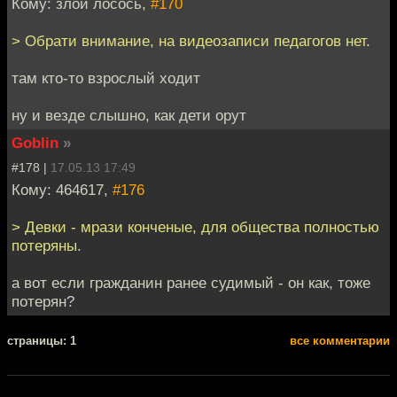
Кому: злой лосось,
#170
> Обрати внимание, на видеозаписи педагогов нет.
там кто-то взрослый ходит
ну и везде слышно, как дети орут
Goblin
»
#178 |
17.05.13 17:49
Кому: 464617,
#176
> Девки - мрази конченые, для общества полностью
потеряны.
а вот если гражданин ранее судимый - он как, тоже
потерян?
cтраницы: 1
все комментарии