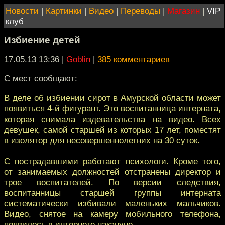
Новости
|
Картинки
|
Видео
|
Переводы
|
Магазин
|
VIP
клуб
Избиение детей
17.05.13 13:36
|
Goblin
|
385 комментариев
С мест сообщают:
В деле об избиении сирот в Амурской области может
появиться 4-й фигурант. Это воспитанница интерната,
которая снимала издевательства на видео. Всех
девушек, самой старшей из которых 17 лет, поместят
в изолятор для несовершеннолетних на 30 суток.
С пострадавшими работают психологи. Кроме того,
от занимаемых должностей отстранены директор и
трое воспитателей. По версии следствия,
воспитанницы старшей группы интерната
систематически избивали маленьких мальчиков.
Видео, снятое на камеру мобильного телефона,
появилось в интернете накануне.