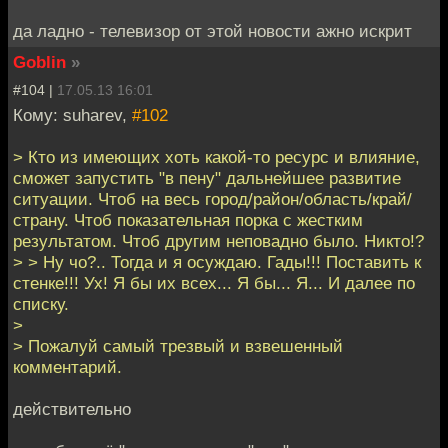
да ладно - телевизор от этой новости ажно искрит
Goblin
»
#104 |
17.05.13 16:01
Кому: suharev,
#102
> Кто из имеющих хоть какой-то ресурс и влияние,
сможет запустить "в пену" дальнейшее развитие
ситуации. Чтоб на весь город/район/область/край/
страну. Чтоб показательная порка с жестким
результатом. Чтоб другим неповадно было. Никто!?
> > Ну чо?.. Тогда и я осуждаю. Гады!!! Поставить к
стенке!!! Ух! Я бы их всех... Я бы... Я... И далее по
списку.
>
> Пожалуй самый трезвый и взвешенный
комментарий.
действительно