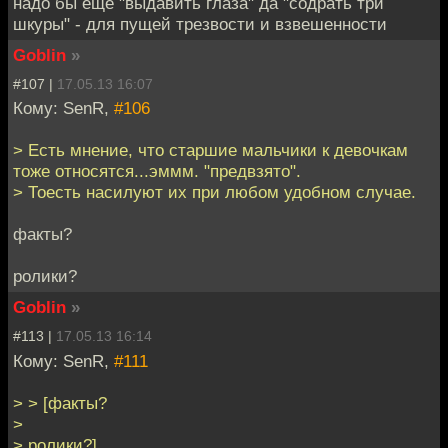
надо бы ещё "выдавить глаза" да "содрать три
шкуры" - для пущей трезвости и взвешенности
Goblin
»
#107 |
17.05.13 16:07
Кому: SenR,
#106
> Есть мнение, что старшие мальчики к девочкам
тоже относятся...эммм. "предвзято".
> Тоесть насилуют их при любом удобном случае.
факты?
ролики?
Goblin
»
#113 |
17.05.13 16:14
Кому: SenR,
#111
> > [факты?
>
> ролики?]