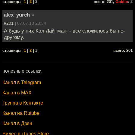
cтраницы:
1
|
2
| 3
всего: 201,
Goblin
: 2
alex_yurch
»
#201 |
07.07.13 23:34
А будь у них Кэл Лайтман, - всё сложилось бы по-
другому.
cтраницы:
1
|
2
| 3
всего: 201
полезные ссылки
Канал в Telegram
Канал в MAX
Группа в Контакте
Канал на Rutube
Канал в Дзен
Видео в iTunes Store