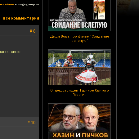
ие сайтов
в megagroup.ru
все комментарии
# 8
Дядя Вова про фильм "Свидание
вслепую"
 занес свою
О предстоящем Турнире Святого
Георгия
# 10