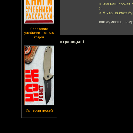
> ибо наш прокат 
>
> А что на счет б
как думаешь, кам
Советские
учебники 1940-50х
годов
cтраницы: 1
Империя ножей