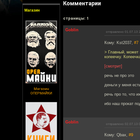
Комментарии
Магазин
cтраницы: 1
Goblin
отправлено 01.07.13 
Кому: Kst2037,
#7
> Главный, может 
копеечку. Копеечк
[смотрит]
речь не про это
деньги у меня ест
Магазин
ОПЕРМАЙКИ
речь про то, что и
ибо наш прокат по
Goblin
отправлено 02.07.13 
Кому: Qbax,
#9