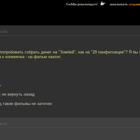
Goblin рекомендует
заказывать
создан
23:03
попробовать собрать денег на "Зомбей", как на "28 панфиловцев"? Я бы
а к копееечка - на фильм хватит.
ь
х не вернуть назад
д такие фильмы не заточен
00:31