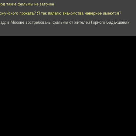
под такие фильмы не заточен
уржуйского проката? Я так палагю знакомства наверное имеются?
рад: в Москве востребованы фильмы от жителей Горного Бадахшана?