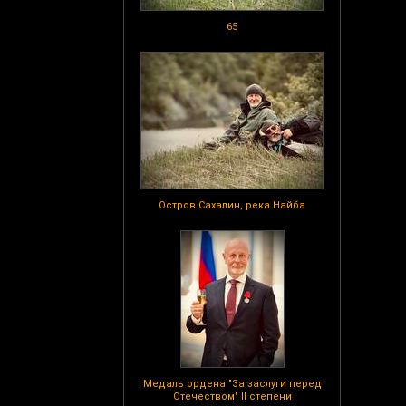
65
Остров Сахалин, река Найба
Медаль ордена "За заслуги перед
Отечеством" II степени