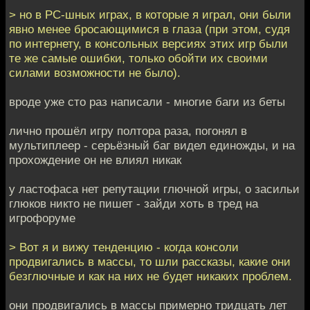
> но в PC-шных играх, в которые я играл, они были
явно менее бросающимися в глаза (при этом, судя
по интернету, в консольных версиях этих игр были
те же самые ошибки, только обойти их своими
силами возможности не было).
вроде уже сто раз написали - многие баги из беты
лично прошёл игру полтора раза, погонял в
мультиплеер - серьёзный баг видел единожды, и на
прохождение он не влиял никак
у ластофаса нет репутации глючной игры, о засильи
глюков никто не пишет - зайди хоть в тред на
игрофоруме
> Вот я и вижу тенденцию - когда консоли
продвигались в массы, то шли рассказы, какие они
безглючные и как на них не будет никаких проблем.
они продвигались в массы примерно тридцать лет