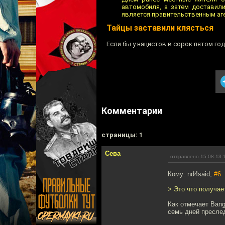
автомобиля, а затем доставили
является правительственным аге
Тайцы заставили клясться
Если бы у нацистов в сорок пятом го
Комментарии
cтраницы: 1
Сева
отправлено 15.08.13 
Кому: nd4said,
#6
> Это что получае
Как отмечает Bang
семь дней пресле