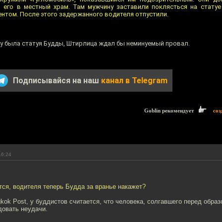
 его в местный храм. Там мужчину заставили поклясться на статуе
нтом. После этого задержанного водителя отпустили.
ду была статуя Будды, Штирлица ждал бы неминуемый провал.
Подписывайся на наш
канал в Telegram
Goblin рекомендует
соз
16:24
тся, водителя теперь Будда за вранье накажет?
kok Post, у буддистов считается, что человека, солгавшего перед обра
довать неудачи.