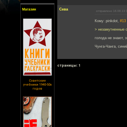
Сева
Магазин
отправлено 16.08.13 
Кому: pinkdot,
#13
> незамутненные о
голода не знают, 
Чунга-Чанга, сини
cтраницы: 1
Советские
учебники 1940-50х
годов