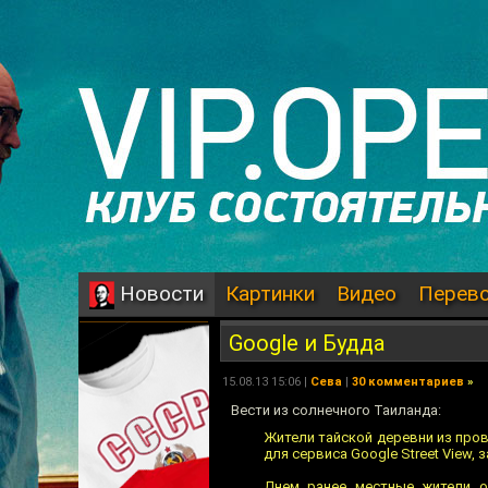
Картинки
Видео
Перев
Новости
Google и Будда
15.08.13 15:06 |
Сева
|
30 комментариев
»
Вести из солнечного Таиланда:
Жители тайской деревни из пров
для сервиса Google Street View, 
Днем ранее местные жители о