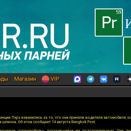
оды
Магазин
VIP
инции Пхрэ извинились за то, что они приняли водителя автомобиля, 
за шпиона. Об этом сообщает 14 августа Bangkok Post.
кружили «гугломобиль», показавшийся им подозрительным. Они до