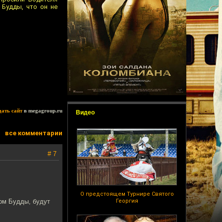
 Будды, что он не
дать сайт
в megagroup.ru
Видео
все комментарии
# 7
О предстоящем Турнире Святого
зом Будды, будут
Георгия