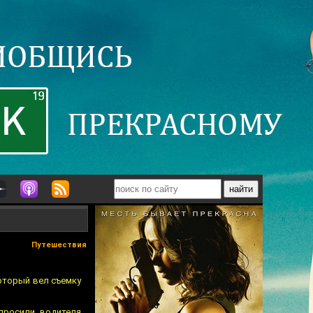
Путешествия
который вел съемку
просили водителя