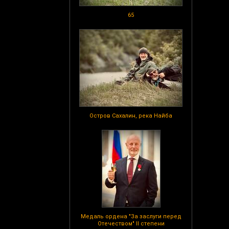
65
Остров Сахалин, река Найба
Медаль ордена "За заслуги перед
Отечеством" II степени