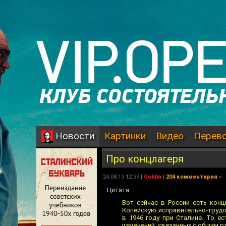
Картинки
Видео
Перев
Новости
Про концлагеря
24.08.13 12:39 |
Goblin
|
204 комментария
»
Цитата:
Вот сейчас в России есть конц
Копейскую исправительно-трудо
в 1946 году при Сталине. То е
изменений, связанных с общим ра