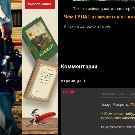
Так это сейчас у нас концлагеря?
Чем ГУЛАГ отличается от ко
А так-то да, одно и то же.
Комментарии
cтраницы: 1
Goblin
отправлено 25.08.13 
Кому: Махроть,
#1
> Можно как-нибуд
терминологически
тебе хочется пого