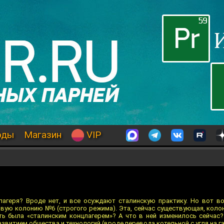
оды
Магазин
VIP
лагеря? Вроде нет, и все осуждают сталинскую практику. Но вот во
вую колонию №6 (строгого режима). Эта, сейчас существующая, коло
сть была «сталинским концлагерем»? А что в ней изменилось сейчас?
звитием общества и технологий (вроде перевода котельной с угля на га