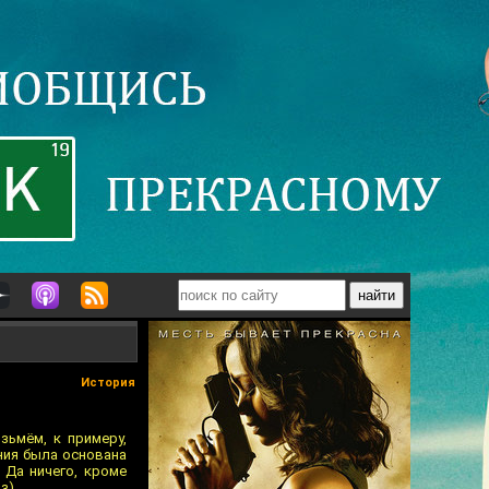
История
зьмём, к примеру,
ния была основана
 Да ничего, кроме
з).