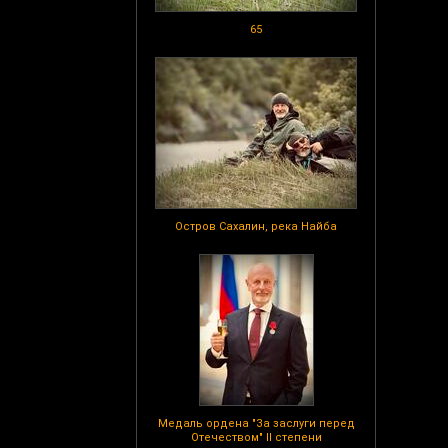
65
Остров Сахалин, река Найба
Медаль ордена "За заслуги перед
Отечеством" II степени