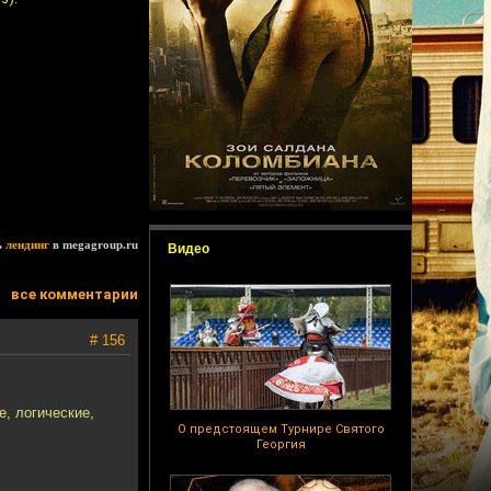
ь
лендинг
в megagroup.ru
Видео
все комментарии
# 156
е, логические,
О предстоящем Турнире Святого
Георгия