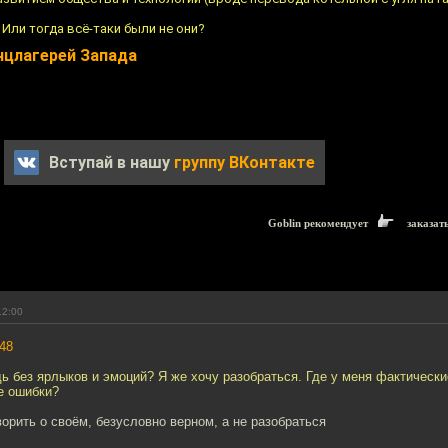
 Или тогда всё-таки были не они?
нцлагерей Запада
Вступай в нашу
группу ВКонтакте
Goblin рекомендует
заказат
12:00
48
ь без ярлыков и эмоций? Я же хочу разобраться. Где у меня фактически
е ошибки?
ворить о своём, безусловно верном, а не разобраться