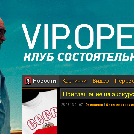
Картинки
Видео
Перев
Новости
Приглашение на экскур
28.08.13 21:07 |
Onepamop
|
6 комментарие