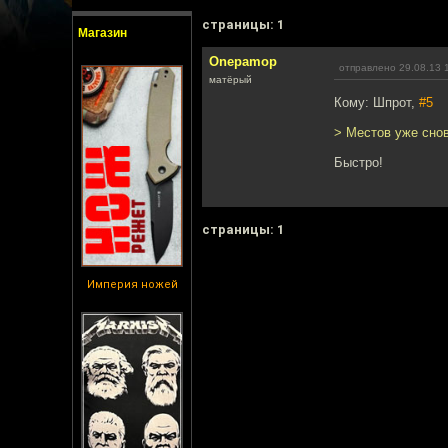
cтраницы: 1
Магазин
Onepamop
отправлено 29.08.13 
матёрый
Кому: Шпрот,
#5
> Местов уже снова
Быстро!
cтраницы: 1
Империя ножей