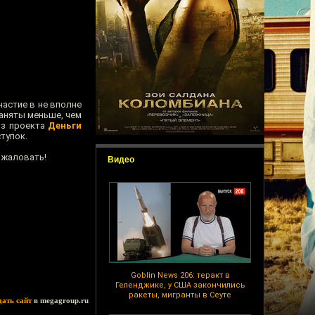
астие в не вполне
заняты меньше, чем
из проекта
Деньги
тупок.
пожаловать!
Видео
Goblin News 206: теракт в
Геленджике, у США закончились
ракеты, мигранты в Сеуте
дать сайт
в megagroup.ru