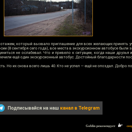
отажем, который вызвало приглашение для всех желающих принять уч
ии (8 cентября сего года), все места в экскурсионном автобусе были 
иниться не ослабевал. Что и привело к ситуации, когда наши друзья 
ечили ещё один экскурсионный автобус. Достойный благодарности пос
ть. Но их снова всего лишь 40. Кто не успел — ещё не опоздал. Добро 
Подписывайся на наш
канал в Telegram
Goblin рекомендует
соз