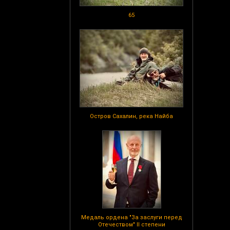
65
Остров Сахалин, река Найба
Медаль ордена "За заслуги перед
Отечеством" II степени