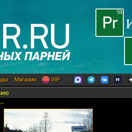
оды
Магазин
VIP
сию
в
»