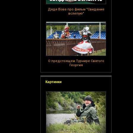
Дядя Вова про фильм "Свидание
вслепую"
О предстоящем Турнире Святого
Георгия
Картинки