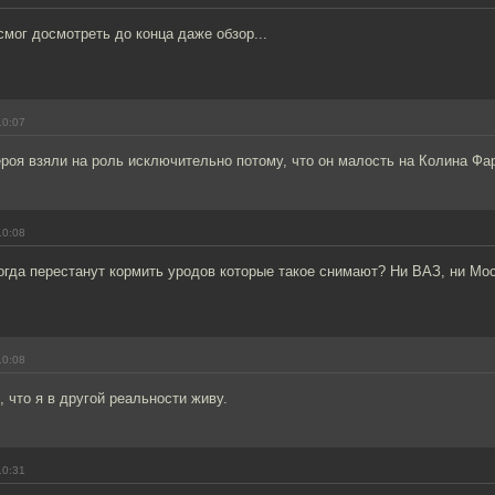
 смог досмотреть до конца даже обзор...
10:07
роя взяли на роль исключительно потому, что он малость на Колина Фа
10:08
гда перестанут кормить уродов которые такое снимают? Ни ВАЗ, ни Моск
10:08
, что я в другой реальности живу.
10:31