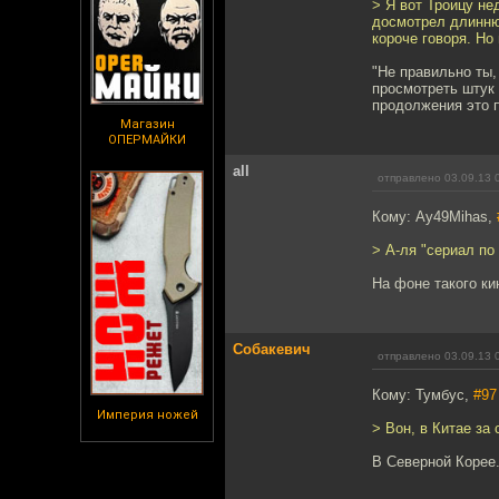
> Я вот Троицу не
досмотрел длинню
короче говоря. Но
"Не правильно ты,
просмотреть штук 
продолжения это п
Магазин
ОПЕРМАЙКИ
all
отправлено 03.09.13 
Кому: Ay49Mihas,
> А-ля "сериал по 
На фоне такого ки
Собакевич
отправлено 03.09.13 
Кому: Тумбус,
#97
Империя ножей
> Вон, в Китае за
В Северной Корее