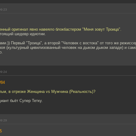
09:23
енный оригинал явно навеяло блокбастером "Меня зовут Троица".
стоящий шедевр идиотии.
ми.)) Первый "Троица", а второй "Человек с востока" от того же режиссе
роя (культурный цивилизованный человек на дыком дыком западе) и сам
о.
09:24
#84
льм, в отрезке Женщина vs Мужчина (Реальность)?
иант бьёт Супер Тетку.
09:29
5