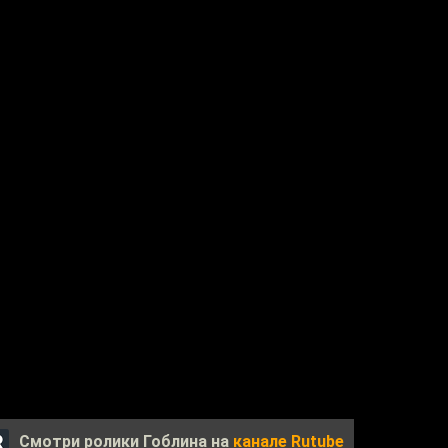
Смотри ролики Гоблина на
канале Rutube