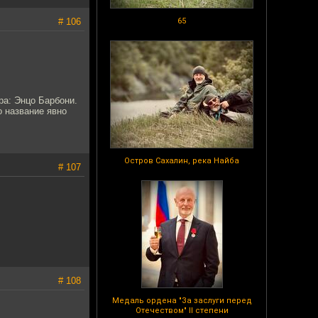
# 106
65
ра: Энцо Барбони.
о название явно
Остров Сахалин, река Найба
# 107
# 108
Медаль ордена "За заслуги перед
Отечеством" II степени