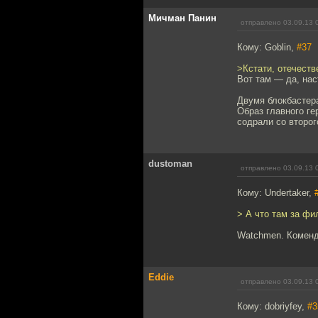
Мичман Панин
отправлено 03.09.13 
Кому: Goblin,
#37
>Кстати, отечеств
Вот там — да, на
Двумя блокбастера
Образ главного ге
содрали со второг
dustoman
отправлено 03.09.13 
Кому: Undertaker,
> А что там за фи
Watchmen. Коменд
Eddie
отправлено 03.09.13 
Кому: dobriyfey,
#3