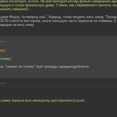
давно посмотрел, кстати. На мой молодой взгляд фильм совершенно иди
щщую и тупую финальную драку. У меня, как современного зрителя, вы
 начало смешное!)
 дядя Федор, бутерброд ешь". Камрад, чтобы вкурить весь юмор "Троиц
20-30 спагетти вестернов, иначе большую часть приколов не поймешь )) 
ародия на весь жанр.
09:18
#93
телеку".
на, "сериал по телику" бъёт рекорды правдоподобности.
09:20
 съемку порнухи всю киногруппу расстреляли (слухи).
.