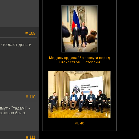
# 109
 кто дают деньги
Медаль ордена "За заслуги перед
Отечеством" II степени
# 110
ут - "тадам!" -
ротивно было.
РВИО
# 111