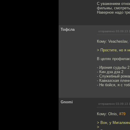
C уважением отнош
фильмы, смотреть
Наверное надо тре
Тофсла
отправлено 03.09.13 
Кому: Veacheslav,
> Простите, но я 
В целях профилакт
- Ирония судьбы 2
- Кин дза дза 2
- Служебный рома
- Кавказская плен
- Не бойся, я с тоб
Gnomi
отправлено 03.09.13 
Кому: Olnis,
#79
> Вон, у Мигалки
>