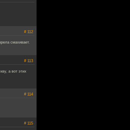
# 112
ррела смахивает.
# 113
ву, а вот этих
# 114
# 115