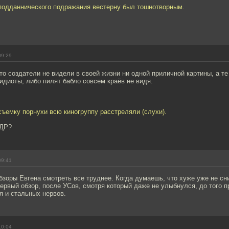
подданнического подражания вестерну был тошнотворным.
09:29
о создатели не видели в своей жизни ни одной приличной картины, а те
идиоты, либо пилят бабло совсем краёв не видя.
 съемку порнухи всю киногруппу расстреляли (слухи).
НДР?
09:41
зоры Евгена смотреть все труднее. Когда думаешь, что хуже уже не сним
ервый обзор, после УСов, смотря который даже не улыбнулся, до того п
я и стальных нервов.
10:04