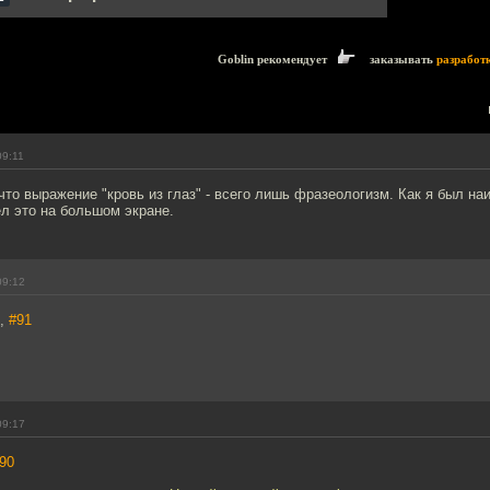
Goblin рекомендует
заказывать
разработ
09:11
что выражение "кровь из глаз" - всего лишь фразеологизм. Как я был на
ел это на большом экране.
09:12
й,
#91
09:17
90