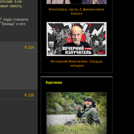
отский. Еле
звал зевоту,
Клеопатра, часть 2: финансовое
болото
ы" надо сначала
"Троица" и его
# 104
Вечерний Излучатель: Сердца
четырех
Картинки
# 105