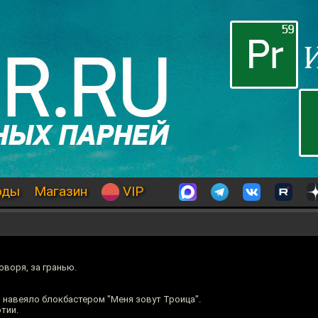
оды
Магазин
VIP
оворя, за гранью.
 навеяло блокбастером "Меня зовут Троица".
тии.