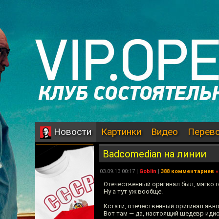
Картинки
Видео
Перев
Новости
Badcomedian на линии
03.09.13 00:17 |
Goblin
|
388 комментариев
»
Отечественный оригинал был, мягко г
Ну а тут уж вообще.
Кстати, отечественный оригинал явно
Вот там — да, настоящий шедевр идио