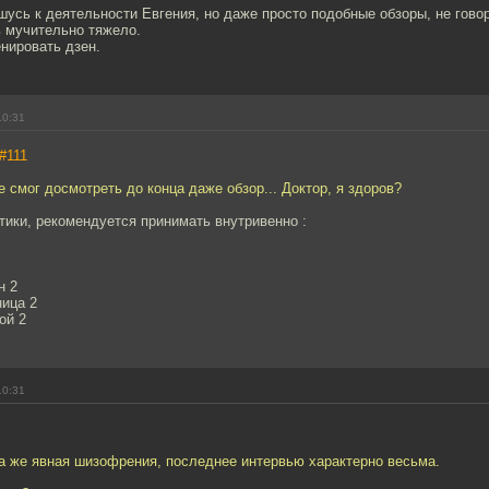
усь к деятельности Евгения, но даже просто подобные обзоры, не гово
 мучительно тяжело.
нировать дзен.
10:31
#111
не смог досмотреть до конца даже обзор... Доктор, я здоров?
ики, рекомендуется принимать внутривенно :
н 2
ница 2
ой 2
10:31
на же явная шизофрения, последнее интервью характерно весьма.