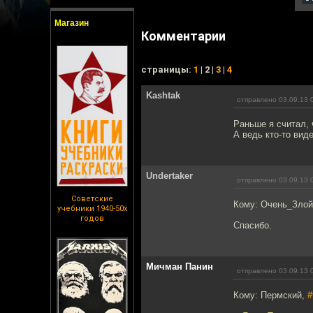
Магазин
Комментарии
cтраницы:
1
| 2 |
3
|
4
Kashtak
отправлено 03.09.13 
Раньше я считал, 
А ведь кто-то вид
Undertaker
отправлено 03.09.13 
Советские
Кому: Очень_Зло
учебники 1940-50х
годов
Спасибо.
Мичман Панин
отправлено 03.09.13 
Кому: Пермский,
#