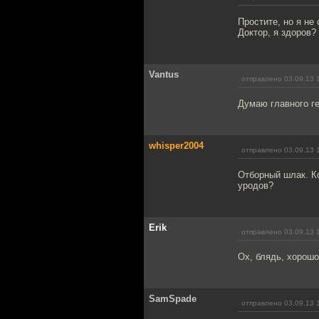
Простите, но я не
Доктор, я здоров?
Vantus
отправлено 03.09.13 
Думаю главного ге
whisper2004
отправлено 03.09.13 
Отборный шлак. Ко
уродов?
Erik
отправлено 03.09.13 
Ох, блядь, хорошо
SamSpade
отправлено 03.09.13 