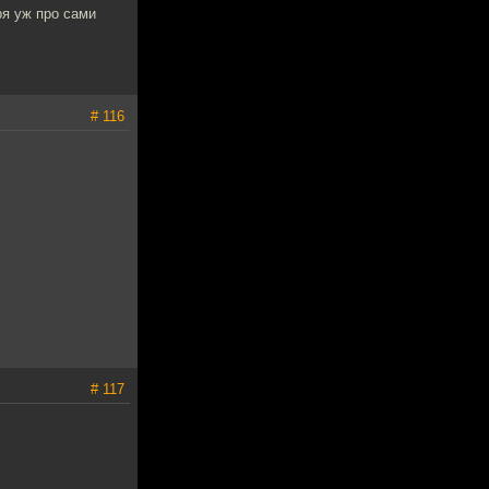
ря уж про сами
# 116
# 117