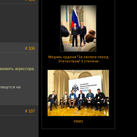
# 106
Медаль ордена "За заслуги перед
Отечеством" II степени
ановить агрессора.
спишутся на
# 107
РВИО