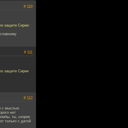
# 110
по защите Сирии:
ославному
# 111
по защите Сирии
# 112
я с мыслью
орого нет
бомбы, ты, скорее
от только с датой