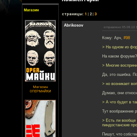
Магазин
cтраницы:
1
| 2 |
3
Abrikosov
отправлено 05.09.13 
Кому: Арч,
#98
> На одном из фор
На каком форуме? 
> Многие восприни
Да, это ошибка. П
> но возникает во
Магазин
ОПЕРМАЙКИ
Думаю, они относи
> А что будет в т
Тут воображение 
> Есть ли вообще 
пиндостанские пр
Пишут, что собств