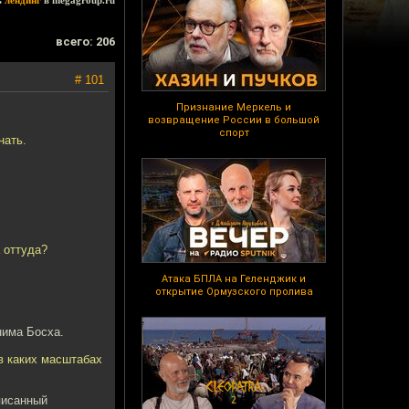
ь
лендинг
в megagroup.ru
всего: 206
# 101
Признание Меркель и
возвращение России в большой
спорт
нать.
а оттуда?
Атака БПЛА на Геленджик и
открытие Ормузского пролива
нима Босха.
в каких масштабах
писанный