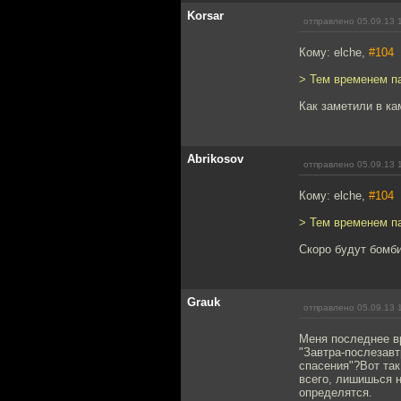
Korsar
отправлено 05.09.13 
Кому: elche,
#104
> Тем временем па
Как заметили в ка
Abrikosov
отправлено 05.09.13 
Кому: elche,
#104
> Тем временем па
Скоро будут бомби
Grauk
отправлено 05.09.13 
Меня последнее в
"Завтра-послезавт
спасения"?Вот так
всего, лишишься н
определятся.