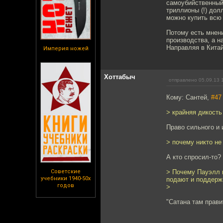
самоубийственный 
триллионы (!) дол
можно купить всю 
Потому есть мнени
производства, а н
Направляя в Кита
Империя ножей
Хоттабыч
отправлено 05.09.13 
Кому: Сантей,
#47
> крайняя дикость
Право сильного и 
> почему никто не
А кто спросил-то?
Советские
> Почему Пауэлл и
учебники 1940-50х
подают и поддерж
годов
>
"Сатана там прави