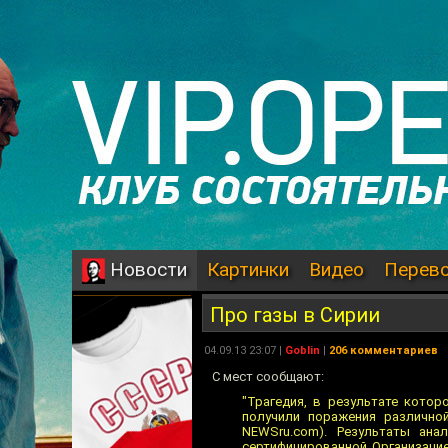
Картинки
Видео
Перев
Новости
Про газы в Сирии
04.09.13 23:07 |
Goblin
|
206 комментариев
С мест сообщают:
"Трагедия, в результате кото
получили поражения различной
NEWSru.com). Результаты ана
сертифицированной Организаци