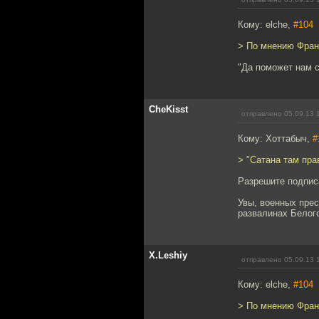
Кому: elche,
#104
> По мнению Франц
"Да поможет нам с
CheKisst
отправлено 05.09.13 
Кому: Хоттабыч,
#
> "Сатана там пра
Разрешите подпис
Увы, военных прес
развалинах Белог
X.Leshiy
отправлено 05.09.13 
Кому: elche,
#104
> По мнению Франц