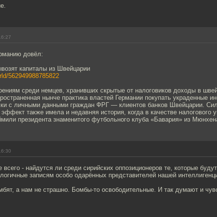
е.
16:27
ерманию довёл:
ывозят капиталы из Швейцарии
world/562949988785822
оениям среди немцев, хранивших скрытые от налоговиков доходы в шве
пространенная нынче практика властей Германии покупать украденные и
ки с личными данными граждан ФРГ — клиентов банков Швейцарии. Си
эффект также имела и недавняя история, когда в качестве налогового 
ймили президента знаменитого футбольного клуба «Бавария» из Мюнхен
16:30
е всего - найдутся ли среди сирийских оппозиционеров те, которые будут
алогичные записям особо одарённых представителей нашей интеллигенци
мбят, а нам не страшно. Бомбы-то освободительные. И так думают и чув