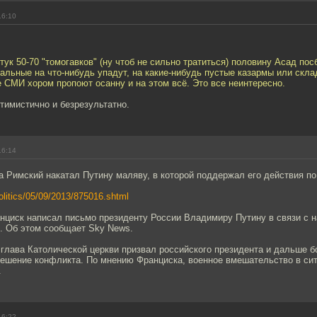
16:10
тук 50-70 "томогавков" (ну чтоб не сильно тратиться) половину Асад по
альные на что-нибудь упадут, на какие-нибудь пустые казармы или скл
 СМИ хором пропоют осанну и на этом всё. Это все неинтересно.
тимистично и безрезультатно.
16:14
 Римский накатал Путину маляву, в которой поддержал его действия по
/politics/05/09/2013/875016.shtml
нциск написал письмо президенту России Владимиру Путину в связи с 
и. Об этом сообщает Sky News.
глава Католической церкви призвал российского президента и дальше б
решение конфликта. По мнению Франциска, военное вмешательство в сит
.
16:22