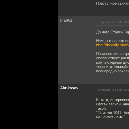
Преступное заняти
mart62
отправлено 05.09.13 
До чего Сталин Г
Немцы в панике в
http://rbcdaily.ru/
Паническим настр
способ­ствует рас
компьютерные дис
«воспитательный» 
всенародно закле
Abrikosov
отправлено 05.09.13 
Кстати, интересне
блогах записи, ан
такой:
"24 июля 1941. Бо
не боится бомб."