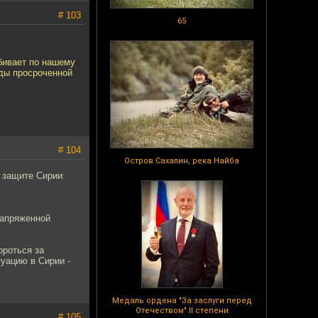
# 103
65
сбивает по нашему
ады просроченной
# 104
Остров Сахалин, река Найба
 защите Сирии:
напряженной
ороться за
уацию в Сирии -
Медаль ордена "За заслуги перед
Отечеством" II степени
# 105