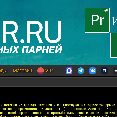
оды
Магазин
VIP
рой погибли 26 гражданских лиц и военнослужащих сирийской армии
 степени, произошла 19 марта с.г. (в пригороде Алеппо — Хан а
лиза проб, проведенного по просьбе сирийских властей российск
ей по запрещению химического оружия, 9 июля были переданы Генер