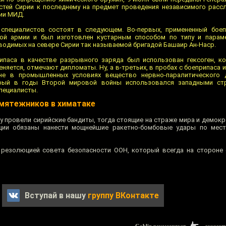
стей Сирии к последнему на предмет проведения независимого расс
нии МИД.
специалистов состоят в следующем. Во-первых, примененный боеп
ой армии и был изготовлен кустарным способом по типу и парам
водимых на севере Сирии так называемой бригадой Башаир Ан-Наср.
ипаса в качестве разрывного заряда был использован гексоген, к
няется, отмечают дипломаты. Ну, а в-третьих, в пробах с боеприпаса и
не в промышленных условиях вещество нервно-паралитического 
рый в годы Второй мировой войны использовался западными ст
пециалисты.
мятежников в химатаке
ку провели сирийские бандиты, тогда стоящие на страже мира и демок
ии обязаны нанести мощнейшие ракетно-бомбовые удары по места
 резолюцией совета безопасности ООН, который всегда на стороне
Вступай в нашу
группу ВКонтакте