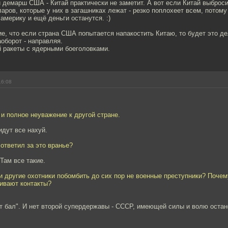
демарш США - Китай практически не заметит. А вот если Китай выброси
ларов, которые у них в загашниках лежат - резко поплохеет всем, потому
америку и ещё деньги останутся. :)
е, что если страна США попытается напакостить Китаю, то будет это д
аоборот - направляя.
й ракеты с ядерными боеголовками.
16:08
 и полное неуважение к другой стране.
идут все нахуй.
 ответил за это вранье?
 Там все такие.
 другие охотники побомбить до сих пор не военные преступники? Почем
ивают контакты?
т бал". И нет второй супердержавы - СССР, имеющей силы и волю остан