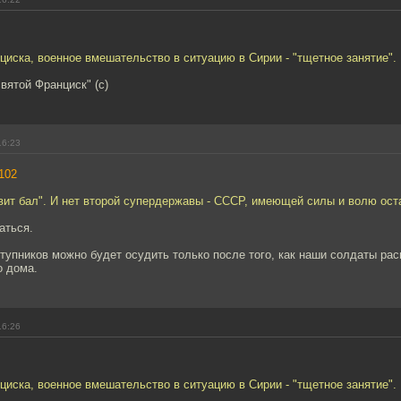
иска, военное вмешательство в ситуацию в Сирии - "тщетное занятие".
вятой Франциск" (c)
16:23
102
вит бал". И нет второй супердержавы - СССР, имеющей силы и волю ост
аться.
тупников можно будет осудить только после того, как наши солдаты ра
о дома.
16:26
иска, военное вмешательство в ситуацию в Сирии - "тщетное занятие".