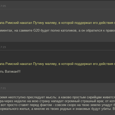
17:05
па Римский накатал Путину маляву, в которой поддержал его действия 
мментах, на саммите G20 будет полно католиков, а он обратился к прав
17:15
па Римский накатал Путину маляву, в которой поддержал его действия 
ть Ватикан!!!
17:21
ремя неотступно преследует мысль: а каково простым сирийцам живетс
ра-через неделю на мою страну нападет огромный страшный враг, от кот
 вот просто ставят перед фактом - совсем скоро на твою землю упадут 
ормального жилья, а многие из твоих родных и знакомых будут убиты. В