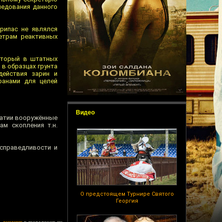
ледования данного
рипас не являлся
етрам реактивных
оторый в штатных
 в образцах грунта
действия зарин и
ранами для целей
Видео
ратии вооружённые
м скопления т.н.
 справедливости и
О предстоящем Турнире Святого
Георгия