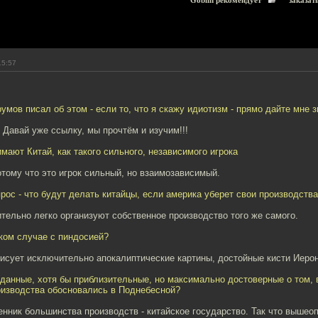
Goblin рекомендует
заказат
15:57
умов писал об этом - если то, что я скажу идиотизм - прямо дайте мне з
Давай уже ссылку, мы прочтём и изучим!!!
мают Китай, как такого сильного, независимого игрока
отому что это игрок сильный, но взаимозависимый.
прос - что будут делать китайцы, если америка уберет свои производств
тельно легко организуют собственное производство того же самого.
аком случае с пиндосией?
рисует исключительно апокалиптические картины, достойные кисти Иеро
данные, хотя бы приблизительные, но максимально достоверные о том, 
оизводства обосновались в Поднебесной?
енник большинства производств - китайское государство. Так что вышео