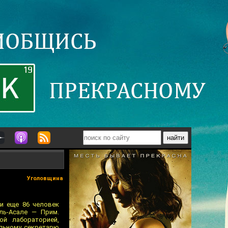
Уголовщина
 и еще 86 человек
ль-Асале — Прим.
ой лабораторией,
альному секретарю