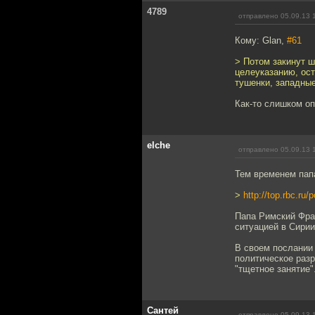
4789
отправлено 05.09.13 
Кому: Glan,
#61
> Потом закинут ш
целеуказанию, ост
тушенки, западные
Как-то слишком оп
elche
отправлено 05.09.13 
Тем временем папа
>
http://top.rbc.ru
Папа Римский Фра
ситуацией в Сири
В своем послании 
политическое раз
"тщетное занятие"
Сантей
отправлено 05.09.13 