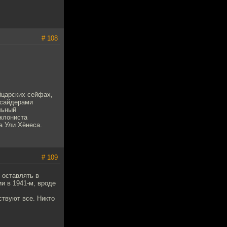
# 108
йцарских сейфах,
нсайдерами
льный
уклониста
а Ули Хёнеса.
# 109
 оставлять в
и в 1941-м, вроде
ствуют все. Никто