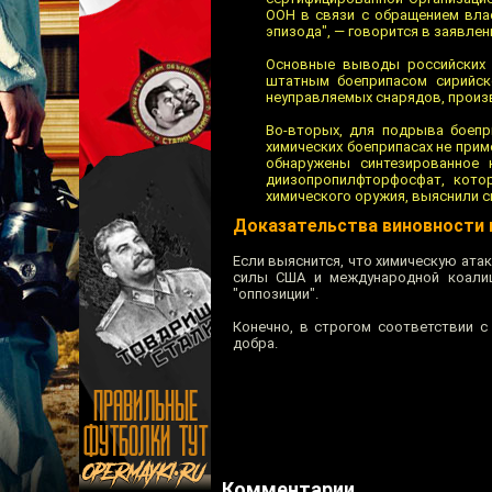
ООН в связи с обращением вла
эпизода", — говорится в заявле
Основные выводы российских 
штатным боеприпасом сирийск
неуправляемых снарядов, произ
Во-вторых, для подрыва боепр
химических боеприпасах не приме
обнаружены синтезированное 
диизопропилфторфосфат, кото
химического оружия, выяснили с
Доказательства виновности 
Если выяснится, что химическую ата
силы США и международной коалиц
"оппозиции".
Конечно, в строгом соответствии с
добра.
Комментарии